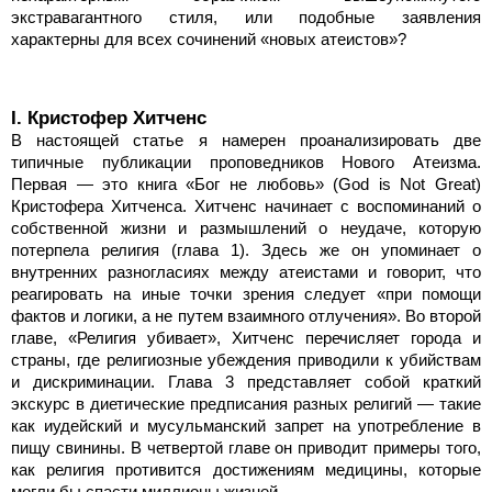
экстравагантного стиля, или подобные заявления
характерны для всех сочинений «новых атеистов»?
I. Кристофер Хитченс
В настоящей статье я намерен проанализировать две
типичные публикации проповедников Нового Атеизма.
Первая — это книга «Бог не любовь» (God is Not Great)
Кристофера Хитченса. Хитченс начинает с воспоминаний о
собственной жизни и размышлений о неудаче, которую
потерпела религия (глава 1). Здесь же он упоминает о
внутренних разногласиях между атеистами и говорит, что
реагировать на иные точки зрения следует «при помощи
фактов и логики, а не путем взаимного отлучения». Во второй
главе, «Религия убивает», Хитченс перечисляет города и
страны, где религиозные убеждения приводили к убийствам
и дискриминации. Глава 3 представляет собой краткий
экскурс в диетические предписания разных религий — такие
как иудейский и мусульманский запрет на употребление в
пищу свинины. В четвертой главе он приводит примеры того,
как религия противится достижениям медицины, которые
могли бы спасти миллионы жизней.