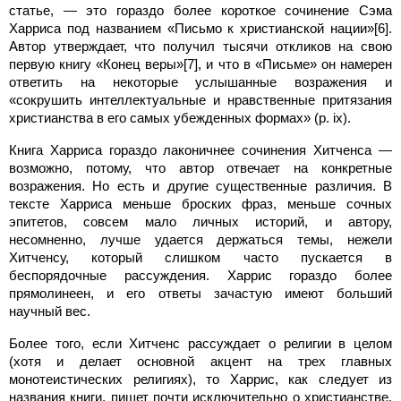
статье, — это гораздо более короткое сочинение Сэма
Харриса под названием «Письмо к христианской нации»[6].
Автор утверждает, что получил тысячи откликов на свою
первую книгу «Конец веры»[7], и что в «Письме» он намерен
ответить на некоторые услышанные возражения и
«сокрушить интеллектуальные и нравственные притязания
христианства в его самых убежденных формах» (p. ix).
Книга Харриса гораздо лаконичнее сочинения Хитченса —
возможно, потому, что автор отвечает на конкретные
возражения. Но есть и другие существенные различия. В
тексте Харриса меньше броских фраз, меньше сочных
эпитетов, совсем мало личных историй, и автору,
несомненно, лучше удается держаться темы, нежели
Хитченсу, который слишком часто пускается в
беспорядочные рассуждения. Харрис гораздо более
прямолинеен, и его ответы зачастую имеют больший
научный вес.
Более того, если Хитченс рассуждает о религии в целом
(хотя и делает основной акцент на трех главных
монотеистических религиях), то Харрис, как следует из
названия книги, пишет почти исключительно о христианстве.