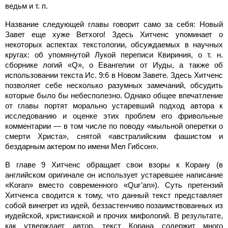
ведьм и т. п.
Название следующей главы говорит само за себя: Новый
Завет еще хуже Ветхого! Здесь Хитченс упоминает о
некоторых аспектах текстологии, обсуждаемых в научных
кругах: об упомянутой Лукой переписи Квириния, о т. н.
сборнике логий «Q», о Евангелии от Иуды, а также об
использовании текста Ис. 9:6 в Новом Завете. Здесь Хитченс
позволяет себе несколько разумных замечаний, обсудить
которые было бы небесполезно. Однако общее впечатление
от главы портят морально устаревший подход автора к
исследованию и оценке этих проблем его фривольные
комментарии — в том числе по поводу «мыльной оперетки о
смерти Христа», снятой «австралийским фашистом и
бездарным актером по имени Мел Гибсон».
В главе 9 Хитченс обращает свои взоры к Корану (в
английском оригинале он использует устаревшее написание
«Koran» вместо современного «Qur’an»). Суть претензий
Хитченса сводится к тому, что данный текст представляет
собой винегрет из идей, беззастенчиво позаимствованных из
иудейской, христианской и прочих мифологий. В результате,
как утверждает автор, текст Корана содержит много