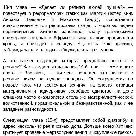
13-я глава — «Делает ли религия людей лучше?» —
повествует о реформаторах (таких как Мартин Лютер Кинг,
Авраам Линкольн и Махатма Ганди), сопоставляя
нравственные устои религиозных людей с моралью людей
нерелигиозных. Хитченс завершает главу трагическими
примерами того, как в Африке во имя религии проливается
кровь, и приходит к выводу: «Церковь, как правило,
заблуждалась, и нередко заблуждалась преступно».
А что насчет подходов, которые предлагают восточные
религии? Как следует из названия 14-й главы — «Не ищите
света с Востока», — Хитченс полагает, что восточные
религии ничем не лучше западных. Он сокрушается по
поводу того, что восточная религия, на словах отрицая
материализм и подчеркивая всеобщее единство, на деле
слишком часто оказывается столь же материалистической,
воинственной, иррациональной и безнравственной, как и ее
западные разновидности.
Следующая глава (15-я) представляет собой диатрибу в
адрес нескольких религиозных догм. Дольше всего Хитченс
критикует кровавые жертвоприношения и искупление грехов,