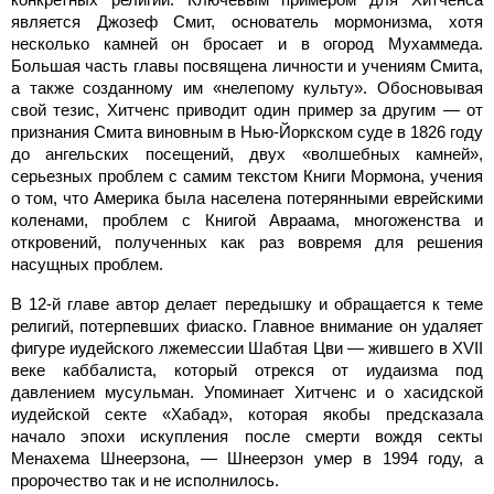
является Джозеф Смит, основатель мормонизма, хотя
несколько камней он бросает и в огород Мухаммеда.
Большая часть главы посвящена личности и учениям Смита,
а также созданному им «нелепому культу». Обосновывая
свой тезис, Хитченс приводит один пример за другим — от
признания Смита виновным в Нью-Йоркском суде в 1826 году
до ангельских посещений, двух «волшебных камней»,
серьезных проблем с самим текстом Книги Мормона, учения
о том, что Америка была населена потерянными еврейскими
коленами, проблем с Книгой Авраама, многоженства и
откровений, полученных как раз вовремя для решения
насущных проблем.
В 12-й главе автор делает передышку и обращается к теме
религий, потерпевших фиаско. Главное внимание он удаляет
фигуре иудейского лжемессии Шабтая Цви — жившего в XVII
веке каббалиста, который отрекся от иудаизма под
давлением мусульман. Упоминает Хитченс и о хасидской
иудейской секте «Хабад», которая якобы предсказала
начало эпохи искупления после смерти вождя секты
Менахема Шнеерзона, — Шнеерзон умер в 1994 году, а
пророчество так и не исполнилось.