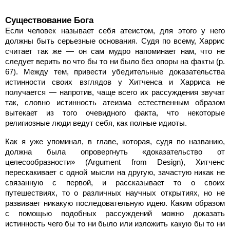
Существование Бога
Если человек называет себя атеистом, для этого у него
должны быть серьезные основания. Судя по всему, Харрис
считает так же — он сам мудро напоминает нам, что не
следует верить во что бы то ни было без опоры на факты (p.
67). Между тем, привести убедительные доказательства
истинности своих взглядов у Хитченса и Харриса не
получается — напротив, чаще всего их рассуждения звучат
так, словно истинность атеизма естественным образом
вытекает из того очевидного факта, что некоторые
религиозные люди ведут себя, как полные идиоты.
Как я уже упоминал, в главе, которая, судя по названию,
должна была опровергнуть «доказательство от
целесообразности» (Argument from Design), Хитченс
перескакивает с одной мысли на другую, зачастую никак не
связанную с первой, и рассказывает то о своих
путешествиях, то о различных научных открытиях, но не
развивает никакую последовательную идею. Каким образом
с помощью подобных рассуждений можно доказать
истинность чего бы то ни было или изложить какую бы то ни