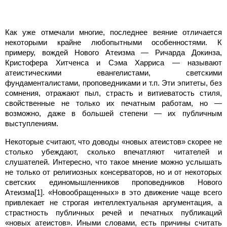
Как уже отмечали многие, последнее веяние отличается
некоторыми крайне любопытными особенностями. К
примеру, вождей Нового Атеизма — Ричарда Докинза,
Кристофера Хитченса и Сэма Харриса — называют
атеистическими евангелистами, светскими
фундаменталистами, проповедниками и т.п. Эти эпитеты, без
сомнения, отражают пыл, страсть и витиеватость стиля,
свойственные не только их печатным работам, но —
возможно, даже в большей степени — их публичным
выступлениям.
Некоторые считают, что доводы «новых атеистов» скорее не
столько убеждают, сколько впечатляют читателей и
слушателей. Интересно, что такое мнение можно услышать
не только от религиозных консерваторов, но и от некоторых
светских единомышленников проповедников Нового
Атеизма[1]. «Новообращенных» в это движение чаще всего
привлекает не строгая интеллектуальная аргументация, а
страстность публичных речей и печатных публикаций
«новых атеистов». Иными словами, есть причины считать