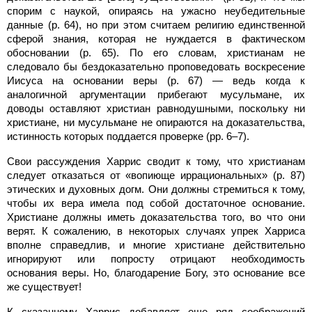
спорим с наукой, опираясь на ужасно неубедительные
данные (p. 64), но при этом считаем религию единственной
сферой знания, которая не нуждается в фактическом
обосновании (p. 65). По его словам, христианам не
следовало бы бездоказательно проповедовать воскресение
Иисуса на основании веры (p. 67) — ведь когда к
аналогичной аргументации прибегают мусульмане, их
доводы оставляют христиан равнодушными, поскольку ни
христиане, ни мусульмане не опираются на доказательства,
истинность которых поддается проверке (pp. 6–7).
Свои рассуждения Харрис сводит к тому, что христианам
следует отказаться от «вопиюще иррациональных» (p. 87)
этических и духовных догм. Они должны стремиться к тому,
чтобы их вера имела под собой достаточное основание.
Христиане должны иметь доказательства того, во что они
верят. К сожалению, в некоторых случаях упрек Харриса
вполне справедлив, и многие христиане действительно
игнорируют или попросту отрицают необходимость
основания веры. Но, благодарение Богу, это основание все
же существует!
К сказанному Харрис добавляет еще ряд соображений