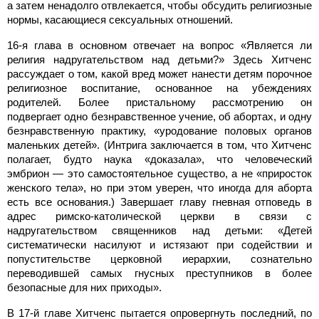
а затем ненадолго отвлекается, чтобы обсудить религиозные
нормы, касающиеся сексуальных отношений.
16-я глава в основном отвечает на вопрос «Является ли
религия надругательством над детьми?» Здесь Хитченс
рассуждает о том, какой вред может нанести детям порочное
религиозное воспитание, основанное на убеждениях
родителей. Более пристальному рассмотрению он
подвергает одно безнравственное учение, об абортах, и одну
безнравственную практику, «уродование половых органов
маленьких детей». (Интрига заключается в том, что Хитченс
полагает, будто наука «доказала», что человеческий
эмбрион — это самостоятельное существо, а не «приросток
женского тела», но при этом уверен, что иногда для аборта
есть все основания.) Завершает главу гневная отповедь в
адрес римско-католической церкви в связи с
надругательством священников над детьми: «Детей
систематически насилуют и истязают при содействии и
попустительстве церковной иерархии, сознательно
переводившей самых гнусных преступников в более
безопасные для них приходы».
В 17-й главе Хитченс пытается опровергнуть последний, по