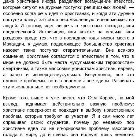
Даже христиане иногда разделяют возмущение атеистов,
которые сетуют на дурные поступки религиозных людей, —
особенно когда речь идет о христианах, и когда эти дурные
поступки влекут за собой бессмысленную гибель множества
людей. И потому, идет ли речь о крестовых походах, или
средневековой Инквизиции, или «охоте на ведьм», или
раздорах вроде тех, что в последние годы имеют место в
Ирландии, я думаю, подавляющее большинство христиан
назовет такие поступки отвратительными. Вне всякого
сомнения, христиане согласятся с атеистами в том, что в
мире не должно быть места мусульманским террористам-
смертникам, а также массовым убийствам христиан, евреев,
а равно и иноверцев-мусульман. Безусловно, все это
сложные проблемы, но в главном мы все едины. Развивать
эту мысль дальше нет необходимости.
Кроме того, выше я уже писал, что Сэм Харрис, на мой
взгляд, поднимает действительно важную проблему:
христиане поверхностно подходят к выбору нравственных
проблем, которые требуют их участия. Я и сам много лет
спрашивал своих студентов, почему до недавних пор
христиане едва ли не игнорировали проблему массового
голода в мире, да и сейчас она волнует лишь немногих