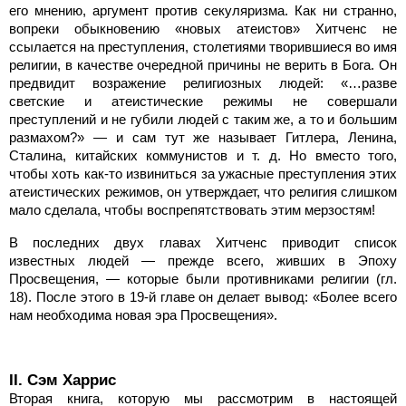
его мнению, аргумент против секуляризма. Как ни странно,
вопреки обыкновению «новых атеистов» Хитченс не
ссылается на преступления, столетиями творившиеся во имя
религии, в качестве очередной причины не верить в Бога. Он
предвидит возражение религиозных людей: «…разве
светские и атеистические режимы не совершали
преступлений и не губили людей с таким же, а то и большим
размахом?» — и сам тут же называет Гитлера, Ленина,
Сталина, китайских коммунистов и т. д. Но вместо того,
чтобы хоть как-то извиниться за ужасные преступления этих
атеистических режимов, он утверждает, что религия слишком
мало сделала, чтобы воспрепятствовать этим мерзостям!
В последних двух главах Хитченс приводит список
известных людей — прежде всего, живших в Эпоху
Просвещения, — которые были противниками религии (гл.
18). После этого в 19-й главе он делает вывод: «Более всего
нам необходима новая эра Просвещения».
II. Сэм Харрис
Вторая книга, которую мы рассмотрим в настоящей