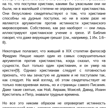
на то, что поступки христиан, какими бы ужасными они ни
были, ни в малейшей степени не опровергают христианства.
Они безусловно свидетельствуют о том, что христиане
способны на дурные поступки, но ни в коем разе не
являются аргументом против истинности христианского
мировоззрения. Собственно, как раз наоборот — они лишь
иллюстрируют христианское учение о грехе. И Библия
говорит, что даже верующие грешат (см., например, 1 Ин. 1:6–
8).
Некоторые полагают, что живший в XIX столетии философ
Фридрих Ницше нашел один из самых сокрушительных
аргументов против христианства, когда сказал, что «в
сущности, был только один христианин, и он умер на
кресте»[9]. Однако христианам следует с готовностью
признать, что мы зачастую не думаем и не поступаем так,
как следует. На мой взгляд, об этом свидетельствует не
только повседневная жизнь, но и страницы самого Писания.
Даже такие святые, как Ной, Авраам, Моисей, Давид, Иоанн
Креститель и Петр, знавали трудные времена.
Но все это никоим образом не опровергает истинность
христианской веры, которая определяется истинностью или