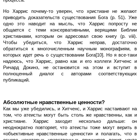
Но Харрис почему-то уверен, что христиане не желают
приводить доказательств существования Бога (p. 51). Уже
одно это наводит на мысль, что Харрис попросту не
общается с теми консервативными, верящими Библии
христианами, которым он адресовал свою книгу (p. viii).
Чтобы убедиться, что Харрис неправ, достаточно
обратиться к многочисленным научным монографиям, в
которых идет речь о существовании Бога[10]. Но я все-таки
надеюсь, что Харрис, равно как и его коллеги Хитченс и
Ричард Докинз, не остановится на этом и вступит в
полноценный диалог с авторами соответствующих
публикаций.
Абсолютные нравственные ценности?
Как мы уже убедились, и Хитченс, и Харрис настаивают на
том, что атеисты могут быть столь же нравственны, как и
христиане. Харрис заходит несколько дальше: он
неоднократно повторяет, что атеисты тоже могут верить в
«объективные нравственные ценности» и полагать, что в
основе некоторых нравственных принципов лежит нечто