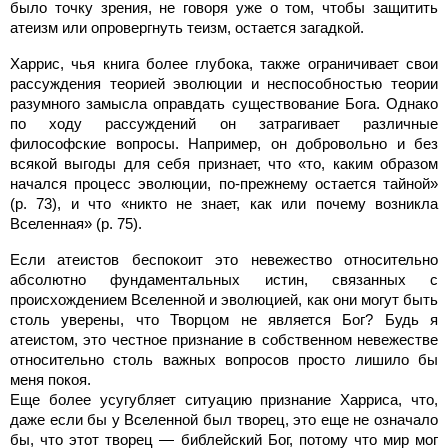
было точку зрения, не говоря уже о том, чтобы защитить
атеизм или опровергнуть теизм, остается загадкой.
Харрис, чья книга более глубока, также ограничивает свои
рассуждения теорией эволюции и неспособностью теории
разумного замысла оправдать существование Бога. Однако
по ходу рассуждений он затрагивает различные
философские вопросы. Например, он добровольно и без
всякой выгоды для себя признает, что «то, каким образом
начался процесс эволюции, по-прежнему остается тайной»
(p. 73), и что «никто не знает, как или почему возникла
Вселенная» (p. 75).
Если атеистов беспокоит это невежество относительно
абсолютно фундаментальных истин, связанных с
происхождением Вселенной и эволюцией, как они могут быть
столь уверены, что Творцом не является Бог? Будь я
атеистом, это честное признание в собственном невежестве
относительно столь важных вопросов просто лишило бы
меня покоя.
Еще более усугубляет ситуацию признание Харриса, что,
даже если бы у Вселенной был творец, это еще не означало
бы, что этот творец — библейский Бог, потому что мир мог