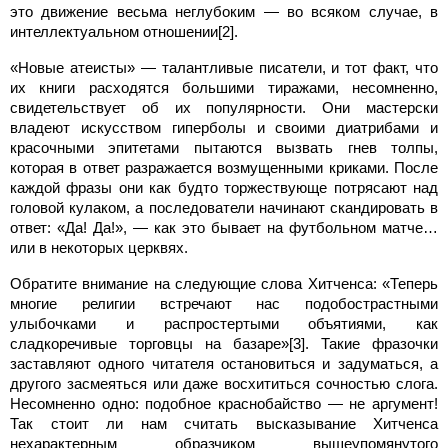
это движение весьма неглубоким — во всяком случае, в
интеллектуальном отношении[2].
«Новые атеисты» — талантливые писатели, и тот факт, что
их книги расходятся большими тиражами, несомненно,
свидетельствует об их популярности. Они мастерски
владеют искусством гиперболы и своими диатрибами и
красочными эпитетами пытаются вызвать гнев толпы,
которая в ответ разражается возмущенными криками. После
каждой фразы они как будто торжествующе потрясают над
головой кулаком, а последователи начинают скандировать в
ответ: «Да! Да!», — как это бывает на футбольном матче…
или в некоторых церквях.
Обратите внимание на следующие слова Хитченса: «Теперь
многие религии встречают нас подобострастными
улыбочками и распростертыми объятиями, как
сладкоречивые торговцы на базаре»[3]. Такие фразочки
заставляют одного читателя остановиться и задуматься, а
другого засмеяться или даже восхититься сочностью слога.
Несомненно одно: подобное краснобайство — не аргумент!
Так стоит ли нам считать высказывание Хитченса
нехарактерным образчиком вышеупомянутого