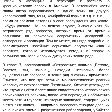
Пэйли о часовщике и переходит к рассказу о
креационистских спорах в Америке. В оставшейся части
главы автор перескакивает с одной темы на другую:
человеческий глаз, гены, кембрийский взрыв и т.д. и т. п., —
время от времени вставляя в свои рассуждения имя какого-
нибудь ученого. Но, во всяком случае, Хитченс хотя бы
затрагивает ряд вопросов, которые время от времени
возникают на периферии современных дискуссий о
сотворении и эволюции. Тем не менее, он нигде подробно не
рассматривает новейшие серьезные аргументы «за» и
«против», которые используются сегодня в спорах о
разумном замысле и прочих дискуссиях такого рода.
В главе 7, озаглавленной «Откровение: кошмар „Ветхого„
Завета», мы, наконец, находим несколько более
существенных вопросов, а также ряд значимых аргументов.
Отметив, что все три великие монотеистические религии
используют ветхозаветное Пятикнижие, Хитченс утверждает,
что «трудно найти более явное свидетельство человеческого
происхождения религии», после чего переходит к обличению
жестокости и глупости некоторых заповедей, содержащихся
в этих пяти книгах, — например, массового геноцида древних
хананейских племен, разрешенного рабовладения, убийства