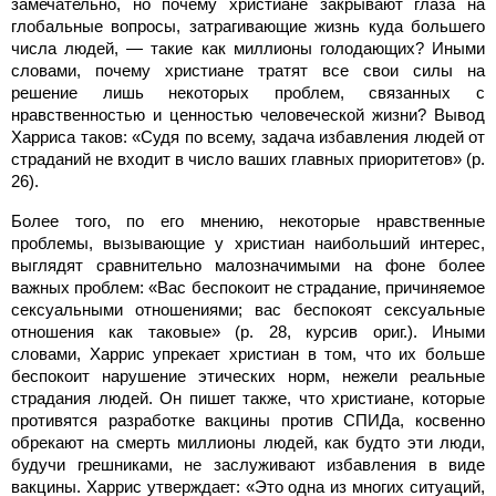
замечательно, но почему христиане закрывают глаза на
глобальные вопросы, затрагивающие жизнь куда большего
числа людей, — такие как миллионы голодающих? Иными
словами, почему христиане тратят все свои силы на
решение лишь некоторых проблем, связанных с
нравственностью и ценностью человеческой жизни? Вывод
Харриса таков: «Судя по всему, задача избавления людей от
страданий не входит в число ваших главных приоритетов» (p.
26).
Более того, по его мнению, некоторые нравственные
проблемы, вызывающие у христиан наибольший интерес,
выглядят сравнительно малозначимыми на фоне более
важных проблем: «Вас беспокоит не страдание, причиняемое
сексуальными отношениями; вас беспокоят сексуальные
отношения как таковые» (p. 28, курсив ориг.). Иными
словами, Харрис упрекает христиан в том, что их больше
беспокоит нарушение этических норм, нежели реальные
страдания людей. Он пишет также, что христиане, которые
противятся разработке вакцины против СПИДа, косвенно
обрекают на смерть миллионы людей, как будто эти люди,
будучи грешниками, не заслуживают избавления в виде
вакцины. Харрис утверждает: «Это одна из многих ситуаций,