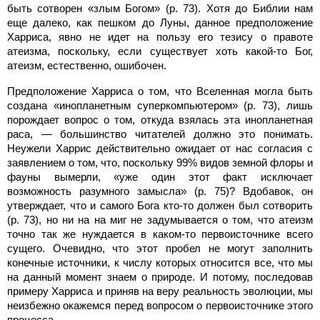
быть сотворен «злым Богом» (p. 73). Хотя до Библии нам
еще далеко, как пешком до Луны, данное предположение
Харриса, явно не идет на пользу его тезису о правоте
атеизма, поскольку, если существует хоть какой-то Бог,
атеизм, естественно, ошибочен.
Предположение Харриса о том, что Вселенная могла быть
создана «инопланетным суперкомпьютером» (p. 73), лишь
порождает вопрос о том, откуда взялась эта инопланетная
раса, — большинство читателей должно это понимать.
Неужели Харрис действительно ожидает от нас согласия с
заявлением о том, что, поскольку 99% видов земной флоры и
фауны вымерли, «уже один этот факт исключает
возможность разумного замысла» (p. 75)? Вдобавок, он
утверждает, что и самого Бога кто-то должен был сотворить
(p. 73), но ни на на миг не задумывается о том, что атеизм
точно так же нуждается в каком-то первоисточнике всего
сущего. Очевидно, что этот пробел не могут заполнить
конечные источники, к числу которых относится все, что мы
на данный момент знаем о природе. И потому, последовав
примеру Харриса и приняв на веру реальность эволюции, мы
неизбежно окажемся перед вопросом о первоисточнике этого
процесса.