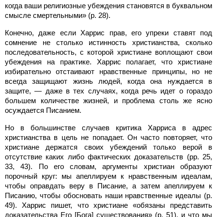
когда ваши религиозные убеждения становятся в буквальном
смысле смертельными» (p. 28).
Конечно, даже если Харрис прав, его упреки ставят под
сомнение не столько истинность христианства, сколько
последовательность, с которой христиане воплощают свои
убеждения на практике. Харрис полагает, что христиане
избирательно отстаивают нравственные принципы, но не
всегда защищают жизнь людей, когда она нуждается в
защите, — даже в тех случаях, когда речь идет о гораздо
большем количестве жизней, и проблема столь же ясно
осуждается Писанием.
Но в большинстве случаев критика Харриса в адрес
христианства в цель не попадает. Он часто повторяет, что
христиане держатся своих убеждений только верой в
отсутствие каких либо фактических доказательств (pp. 25,
33, 43). По его словам, аргументы христиан образуют
порочный круг: мы апеллируем к нравственным идеалам,
чтобы оправдать веру в Писание, а затем апеллируем к
Писанию, чтобы обосновать наши нравственные идеалы (p.
49). Харрис пишет, что христиане «обязаны представить
доказательства Его [Бога] существования» (p. 51), и что мы