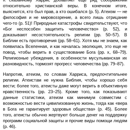
относительно христианской веры. В конечном итоге,
выяснится, кто был прав, а кто ошибался (p. 5). Атеизм — не
философия и не мировоззрение, а всего лишь отрицание
чего-то (p. 51)! Природные катастрофы свидетельствуют, что
«Бог неспособен защитить человечество» (p. 52), и
доказывают несостоятельность религии (pp. 50–57). В
Библии есть противоречия (pp. 58–61). Хотя мы не знаем, как
появилась Вселенная, и как началась эволюция, это еще не
повод, чтобы верить в существование Бога (pp. x, 68–79).
Религиозные убеждения, в особенности мусульманская их
разновидность, тормозят прогресс человечества (pp. 79–87).
Напротив, атеизм, по словам Харриса, предпочтительнее
религии. Атеистам не нужна Библия, чтобы хорошо себя
вести; более того, атеисты даже могут верить в объективную
нравственность (pp. 23–25). Кроме того, как показывают
данные статистики, атеизм как минимум совместим с
возможностью вести цивилизованную жизнь, тогда как «вера
в Бога не гарантирует здоровья общества» (p. 45). Более
того, атеисты обычно жертвуют больше денег на поддержку
программ социальной защиты и прочие виды помощи людям
(p. 46).