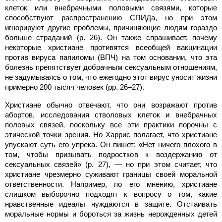
клеток или внебрачными половыми связями, которые
способствуют распространению СПИДа, но при этом
игнорируют другие проблемы, причиняющие людям гораздо
больше страданий (p. 26). Он также спрашивает, почему
некоторые христиане противятся всеобщей вакцинации
против вируса папиломы (ВПЧ) на том основании, что эта
болезнь препятствует добрачным сексуальным отношениям,
не задумываясь о том, что ежегодно этот вирус уносит жизни
примерно 200 тысяч человек (pp. 26–27).
Христиане обычно отвечают, что они возражают против
абортов, исследования стволовых клеток и внебрачных
половых связей, поскольку все эти практики порочны с
этической точки зрения. Но Харрис полагает, что христиане
упускают суть его упрека. Он пишет: «Нет ничего плохого в
том, чтобы призывать подростков к воздержанию от
сексуальных связей» (p. 27), — но при этом считает, что
христиане чрезмерно суживают границы своей моральной
ответственности. Например, по его мнению, христиане
слишком выборочно подходят к вопросу о том, какие
нравственные идеалы нуждаются в защите. Отстаивать
моральные нормы и бороться за жизнь нерожденных детей