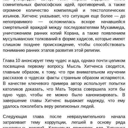
сомнительных философских идей, противоречий, а также
огромное количество компиляций и текстологических
изъянов. Хитченс указывает, что ситуация еще более — до
непоправимого — осложнилась вскоре начавшейся
смертельной враждой между последователями Мухаммеда,
уничтожением ранних копий Корана, а также появлением
мусульманских толкований в форме хадисов, которые имеют
слишком позднее происхождение, чтобы способствовать
пониманию ранних этапов развития этой религии.
Глава 10 анонсирует тему чудес и ада, однако почти целиком
посвящена первому вопросу. Мысль Хитченса сводится,
главным образом, к тому, что при внимательном изучении
рассказов о чудесах факты странным образом испаряются.
В качестве ключевого примера автор использует попытки
католиков доказать, что Мать Тереза совершила хотя бы
одно чудо, чтобы ее можно было канонизировать. В
завершение главы Хитченс выражает надежду, что ему
удалось поколебать веру религиозных людей.
Следующая глава после невразумительного начала
затрагивает тему коррупции, легшей в основу ряда
конкретных религий. Ключевым примером для Хитченса