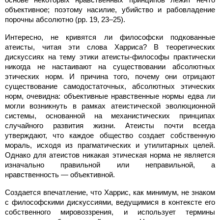
объективное; поэтому насилие, убийство и рабовладение
порочны абсолютно (pp. 19, 23–25).
Интересно, не кривятся ли философски подкованные
атеисты, читая эти слова Харриса? В теоретических
дискуссиях на тему этики атеисты-философы практически
никогда не настаивают на существовании абсолютных
этических норм. И причина того, почему они отрицают
существование самодостаточных, абсолютных этических
норм, очевидна: объективные нравственные нормы едва ли
могли возникнуть в рамках атеистической эволюционной
системы, основанной на механистических принципах
случайного развития жизни. Атеисты почти всегда
утверждают, что каждое общество создает собственную
мораль, исходя из прагматических и утилитарных целей.
Однако для атеистов никакая этическая норма не является
изначально правильной или неправильной, а
нравственность — объективной.
Создается впечатление, что Харрис, как минимум, не знаком
с философскими дискуссиями, ведущимися в контексте его
собственного мировоззрения, и использует термины