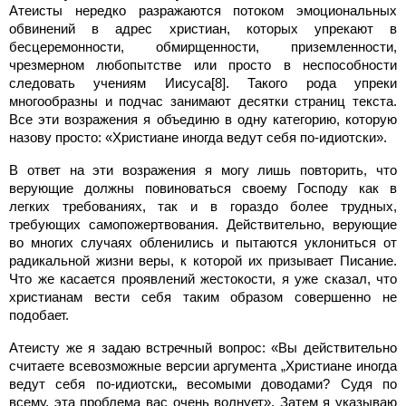
Атеисты нередко разражаются потоком эмоциональных
обвинений в адрес христиан, которых упрекают в
бесцеремонности, обмирщенности, приземленности,
чрезмерном любопытстве или просто в неспособности
следовать учениям Иисуса[8]. Такого рода упреки
многообразны и подчас занимают десятки страниц текста.
Все эти возражения я объединю в одну категорию, которую
назову просто: «Христиане иногда ведут себя по-идиотски».
В ответ на эти возражения я могу лишь повторить, что
верующие должны повиноваться своему Господу как в
легких требованиях, так и в гораздо более трудных,
требующих самопожертвования. Действительно, верующие
во многих случаях обленились и пытаются уклониться от
радикальной жизни веры, к которой их призывает Писание.
Что же касается проявлений жестокости, я уже сказал, что
христианам вести себя таким образом совершенно не
подобает.
Атеисту же я задаю встречный вопрос: «Вы действительно
считаете всевозможные версии аргумента „Христиане иногда
ведут себя по-идиотски„ весомыми доводами? Судя по
всему, эта проблема вас очень волнует». Затем я указываю