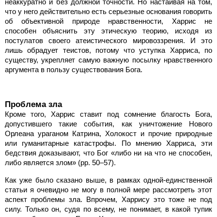
неаккуратно и без должной точности. Но настаивая на том,
что у него действительно есть серьезные основания говорить
об объективной природе нравственности, Харрис не
способен объяснить эту этическую теорию, исходя из
постулатов своего атеистического мировоззрения. И это
лишь обрадует теистов, потому что уступка Харриса, по
существу, укрепляет самую важную посылку нравственного
аргумента в пользу существования Бога.
Проблема зла
Кроме того, Харрис ставит под сомнение благость Бога,
допустившего такие события, как уничтожение Нового
Орлеана ураганом Катрина, Холокост и прочие природные
или гуманитарные катастрофы. По мнению Харриса, эти
бедствия доказывают, что Бог «либо ни на что не способен,
либо является злом» (pp. 50–57).
Как уже было сказано выше, в рамках одной-единственной
статьи я очевидно не могу в полной мере рассмотреть этот
аспект проблемы зла. Впрочем, Харрису это тоже не под
силу. Только он, судя по всему, не понимает, в какой тупик