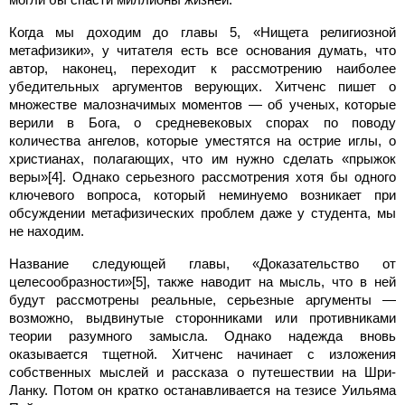
Когда мы доходим до главы 5, «Нищета религиозной
метафизики», у читателя есть все основания думать, что
автор, наконец, переходит к рассмотрению наиболее
убедительных аргументов верующих. Хитченс пишет о
множестве малозначимых моментов — об ученых, которые
верили в Бога, о средневековых спорах по поводу
количества ангелов, которые уместятся на острие иглы, о
христианах, полагающих, что им нужно сделать «прыжок
веры»[4]. Однако серьезного рассмотрения хотя бы одного
ключевого вопроса, который неминуемо возникает при
обсуждении метафизических проблем даже у студента, мы
не находим.
Название следующей главы, «Доказательство от
целесообразности»[5], также наводит на мысль, что в ней
будут рассмотрены реальные, серьезные аргументы —
возможно, выдвинутые сторонниками или противниками
теории разумного замысла. Однако надежда вновь
оказывается тщетной. Хитченс начинает с изложения
собственных мыслей и рассказа о путешествии на Шри-
Ланку. Потом он кратко останавливается на тезисе Уильяма