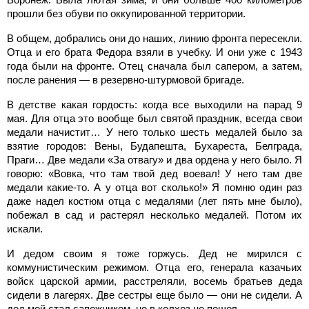
прошли без обуви по оккупированной территории.
В общем, добрались они до наших, линию фронта пересекли.
Отца и его брата Федора взяли в учебку. И они уже с 1943
года были на фронте. Отец сначала был сапером, а затем,
после ранения — в резервно-штурмовой бригаде.
В детстве какая гордость: когда все выходили на парад 9
мая. Для отца это вообще был святой праздник, всегда свои
медали начистит… У него только шесть медалей было за
взятие городов: Вены, Будапешта, Бухареста, Белграда,
Праги… Две медали «За отвагу» и два ордена у него было. Я
говорю: «Вовка, что там твой дед воевал! У него там две
медали какие-то. А у отца вот сколько!» Я помню один раз
даже надел костюм отца с медалями (лет пять мне было),
побежал в сад и растерял несколько медалей. Потом их
искали.
И дедом своим я тоже горжусь. Дед не мирился с
коммунистическим режимом. Отца его, генерала казачьих
войск царской армии, расстреляли, восемь братьев деда
сидели в лагерях. Две сестры еще было — они не сидели. А
дед мой стал сапожником, но в колхоз не пошел.