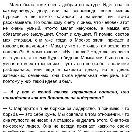
— Мама была тоже очень добрая по натуре. Идет она по
какому-нибудь делу, или на велосипеде везет мешок
буряков, а ее кто-то остановит и начинает ей что-то
рассказывать. По большому счету я знаю, что человек этот
не очень умный, что-то мелет ненужное, а мамка его
обязательно выслушает. Стоит и слушает. Я помню, сестра
моя старшая, они уже тогда в Москве жили, приедет и
говорит, когда увидит: «Мам, ну что ты стоишь там возле него
полчаса?» А мама говорит: «Ну как же? Надо же человека
выслушать, а то ему будет обидно». Мамка моя была очень
умная во всех отношениях. Пусть она не особо в политике
разбиралась, или еще в каких-то делах, но в делах
житейских, семейных, она была идеальная женщина. Вот
поэтому у них такой идеал и был.
— А у вас с женой также характеры совпали, или
приходится как-то бороться за лидерство?
— С Маргаритой я не борюсь за лидерство, я понимаю, что
борьба — это себе хуже. Мы совпали в том отношении, что
она глупости не несет, и я старюсь не делать этого. Она тоже
по-своему лидер. Она не всегда признает каких-то своих
ошибок мелких; крупных у нее нет. У нас в этом отношении