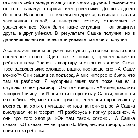
отстоять себя всегда и защитить своих друзей. Независимо
от того, нападут старшие или ровесники. До последнего
боролся. Наверное, это видели его друзья, начиная с сада и
заканчивая школой, и наверное поэтому относились с
уважением все. Хотя были такие ситуации — он защитил
друга, а друг убежал. В результате Сашка получил, но в
дальнейшем его не перестали уважать, хоть он и получил.
А со времен школы он умел выслушать, а потом внести свое
последнее слово. Один раз, я помню, пришли какие-то
ребята к нему. Звонок в квартиру, я открываю двери. Стоят
трое здоровеньких хлопцев, видно, постарше его: «А Сашу
можно?» Они вышли за подъезд. А мне интересно было, что
там за разборки. Я мусорный пакет взял, тоже вышел и
слушаю, о чем разговор. Они там говорят: «Хлопец какой-то
запорол бочину…» И они хотят спросить у Сашки, можно ли
его побить. Ну, мне стало приятно, если они спрашивают у
моего сына, хотя он младше их года на три-четыре. А Сашка
выслушал их и говорит: «Я разберусь и приму решение». А
они про того хлопца: «Он там такой, сякой»… А Сашка
сказал: «Я сказал — не трогать!» Мне, честно говоря, стало
приятно за ребенка.