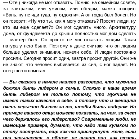
—
Отец никогда не мог отказать. Помню, на семейном совете,
за завтраком, или ужином, или обедом, мамка говорит:
«Вань, ну не иди туда, ну отдохни». А он тогда был болен. Но
он говорит: «Ну что ты, как я могу отказать? Просят люди, ну
кто им еще сделает?» Он мог сделать много. Архитектуру
дома, от фундамента до крыши полностью мог дом сделать
— мастер был. Он просто не мог отказать людям. Такая
натура у него была. Поэтому я даже считаю, что он людям
больше уделял внимания, нежели себе. И люди постоянно
просили. Сегодня просит один, завтра просит другой. Они же
не знают, что человек выбивается из сил, с ног падает. Но
отец шел и помогал.
— Вы сказали в начале нашего разговора, что мужчина
должен быть лидером в семье. Сложно в наше время
быть лидером не только потому, что мужчина не
имеет таких качеств в себе, а потому что и женщина
очень серьезно бьется за то, чтобы быть лидером. На
примере вашего отца можете показать, на чем, за счет
чего держалось его лидерство? Современные люди, не
имеющие примера, думают, что надо там кулаком по
столу постучать, еще как-то пристукнуть жене, если
она зарывается, в общем, не знают они, как стать