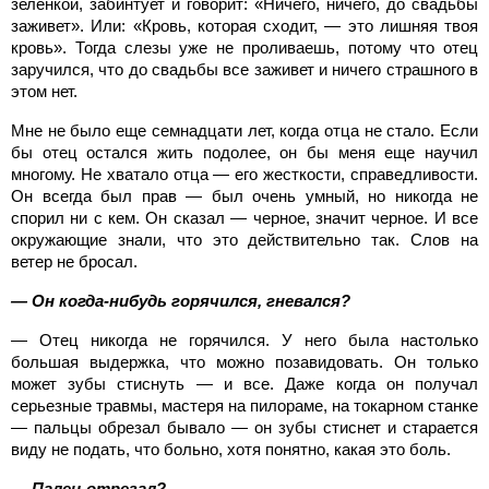
зеленкой, забинтует и говорит: «Ничего, ничего, до свадьбы
заживет». Или: «Кровь, которая сходит, — это лишняя твоя
кровь». Тогда слезы уже не проливаешь, потому что отец
заручился, что до свадьбы все заживет и ничего страшного в
этом нет.
Мне не было еще семнадцати лет, когда отца не стало. Если
бы отец остался жить подолее, он бы меня еще научил
многому. Не хватало отца — его жесткости, справедливости.
Он всегда был прав — был очень умный, но никогда не
спорил ни с кем. Он сказал — черное, значит черное. И все
окружающие знали, что это действительно так. Слов на
ветер не бросал.
— Он когда-нибудь горячился, гневался?
— Отец никогда не горячился. У него была настолько
большая выдержка, что можно позавидовать. Он только
может зубы стиснуть — и все. Даже когда он получал
серьезные травмы, мастеря на пилораме, на токарном станке
— пальцы обрезал бывало — он зубы стиснет и старается
виду не подать, что больно, хотя понятно, какая это боль.
— Палец отрезал?