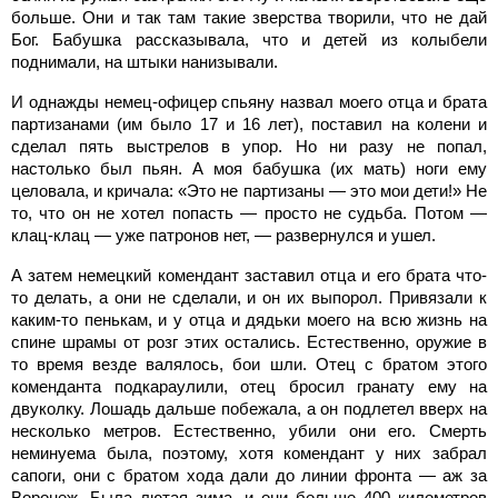
больше. Они и так там такие зверства творили, что не дай
Бог. Бабушка рассказывала, что и детей из колыбели
поднимали, на штыки нанизывали.
И однажды немец-офицер спьяну назвал моего отца и брата
партизанами (им было 17 и 16 лет), поставил на колени и
сделал пять выстрелов в упор. Но ни разу не попал,
настолько был пьян. А моя бабушка (их мать) ноги ему
целовала, и кричала: «Это не партизаны — это мои дети!» Не
то, что он не хотел попасть — просто не судьба. Потом —
клац-клац — уже патронов нет, — развернулся и ушел.
А затем немецкий комендант заставил отца и его брата что-
то делать, а они не сделали, и он их выпорол. Привязали к
каким-то пенькам, и у отца и дядьки моего на всю жизнь на
спине шрамы от розг этих остались. Естественно, оружие в
то время везде валялось, бои шли. Отец с братом этого
коменданта подкараулили, отец бросил гранату ему на
двуколку. Лошадь дальше побежала, а он подлетел вверх на
несколько метров. Естественно, убили они его. Смерть
неминуема была, поэтому, хотя комендант у них забрал
сапоги, они с братом хода дали до линии фронта — аж за
Воронеж. Была лютая зима, и они больше
400 километров