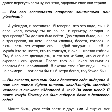
далее перекусывали ну, понятно, здоровье свое они теряли.
— Вы его заставляли спортом заниматься или
убеждали?
— И убеждал, и заставлял. Я говорил, что это надо, сын. И
спрашивал, почему ты не пошел, к примеру, сегодня на
тренировку? Ты должен был пойти. Два случая было, он шел
с тренировки, на него напали хлопцы, босота, которая на
пять-шесть лет старше его: — «Дай закурить!» — «Я не
курю!» Кто-то насел, кто-то толкнул, и очень жестко избили.
Ему было лет двенадцать, а его так избили, что снег был
окроплен его кровью. После того он начал заниматься
спортом без напоминаний. Я сказал ему: «Вот видишь, сын,
на примере — вот если бы ты быстро бегал, то убежал бы».
— Вы сказали, что сын был с детского сада лидером. А
вот нас потом будет читать какой-нибудь молодой
человек и скажет: «Здорово! А как? За счет чего? Я
тоже хочу!» Почему он был лидером даже с детского
сада?
— Может быть, умел себя вести с друзьями. И еще он мог