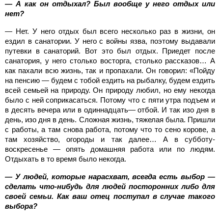
— А как он отдыхал? Был вообще у него отдых или
нет?
— Нет. У него отдых был всего несколько раз в жизни, он
ездил в санатории. У него с войны язва, поэтому выдавали
путевки в санаторий. Вот это был отдых. Приедет после
санатория, у него столько восторга, столько рассказов… А
как пахали всю жизнь, так и пропахали. Он говорил: «Пойду
на пенсию — будем с тобой ездить на рыбалку, будем ездить
всей семьей на природу. Он природу любил, но ему некогда
было с ней соприкасаться. Потому что с пяти утра подъем и
в десять вечера или в одиннадцать— отбой. И так изо дня в
день, изо дня в день. Сложная жизнь, тяжелая была. Пришли
с работы, а там снова работа, потому что то сено корове, а
там хозяйство, огороды и так далее… А в субботу-
воскресенье — опять домашняя работа или по людям.
Отдыхать в то время было некогда.
— У людей, которые нарасхват, всегда есть выбор —
сделать что-нибудь для людей посторонних либо для
своей семьи. Как ваш отец поступал в случае такого
выбора?