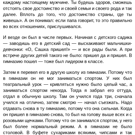
каждому настоящему мужчине. Ты будешь здоров, сможешь
отстоять свое достоинство и своей семьи и своего рода и так
далее. Вплоть до того, что достоинство страны, где ты
живешь». А он понимал: если папа говорит, то это правильно
во всех отношениях, прислушивался.
И везде он был в числе первых. Начиная с детского садика
— заводишь его в детский сад — выскакивают мальчишки-
девчонки: «О, Сашка пришел!» — и все рады были. А при
встрече других детей такого не было: пришел да и пришел. В
гимназию пошел — тоже был лидером в классе.
Затем я перевел его в другую школу из гимназии. Потому что
в гимназии он не мог заниматься спортом. У них был
театральный урок — кривляться нужно было целый час, а
заниматься спортом некогда. Тогда я забрал его оттуда,
отдал в обычную школу. Там он учился года три, сначала
учился на отлично, затем смотрю — начал съезжать. Надо
отдавать снова в ту гимназию, потому что она сильная. Когда
он пришел в гимназию снова, то был на голову выше всех и с
розовыми щечками. Потому что он занимался спортом, у него
был более нормальный режим. А в гимназии не было
столовой. В буфете сухариками всякими, чипсами и так