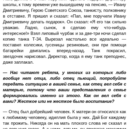
школы, к тому времени уже вышедшему на пенсию, — Ивану
Дмитриевичу, Герою Советского Союза, танкисту, полковнику
в отставке. Я пришел и сказал: «Пап, мне поручили Ивану
Дмитриевичу делать подарок». Он сказал: «Я его так сильно
уважаю. Ладно, сынок, я сделаю ему что-нибудь
интересное!» Взял липовый чурбак и за две-три ночи сделал
копию танка Т-34. Вырезал настолько все идеально —
поставил колесики, гусеницы резиновые, они при помощи
батарейки двигались вперед-назад. Танк покрасил,
звездочек нарисовал. Директор, когда я ему танк преподнес,
даже заплакал.
— Нас читают ребята, у многих из которых либо
вообще нет отца, либо отец пьющий, попробуйте
передать ситуацию в вашей семье, как отец вел себя с
матерью, потому что ваши представления о семье
формировались именно из этого. Как он вел себя с
вами? Жесткое или не жесткое было воспитание?
— Отец был добрейший человек. К матери он относился как
к любимому человеку, идиллия была у них. Дай Бог каждому
так прожить. Никогда он на мать плохого слова не сказал и
не повысил голос. А с нами, детьми, он прилагал максимум