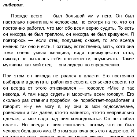
лидером.
— Прежде всего — был большой ум у него. Он был
настолько начитанным человеком, не смотря на то, что он
постоянно работал, что мог обо всем верно судить. То есть
он никогда не был треплом, он никогда не был крикуном. Я
повторюсь — если отец подумает, скажет, то это всегда
именно так оно и есть. Поэтому, естественно, мать, хотя она
тоже очень умная женщина, видя преимущества отца,
никогда не пыталась себя превознести, поумничать. Такие
мужчины, как мой отец — они лидеры по определению.
При этом он никогда не рвался к власти. Его постоянно
выбирали в депутаты районного совета, сельского совета, но
он всегда от этого отнекивался — говорил: «Мне и так
некогда. А там надо сидеть и морочить всем голову». Его
сколько раз ставили прорабом, он поработает-поработает и
говорит: «Ну не могу я, ну они ж мои односельчане,
ровесники и так далее, кто-то напьется, что-то неправильно
сделает, а мне надо над ним командовать». Он не любил
власть. Но всегда с ним считались, потому что он был
человек большого ума. В этом заключалось его лидерство. И
не только мать против него не могла сказать, потому что