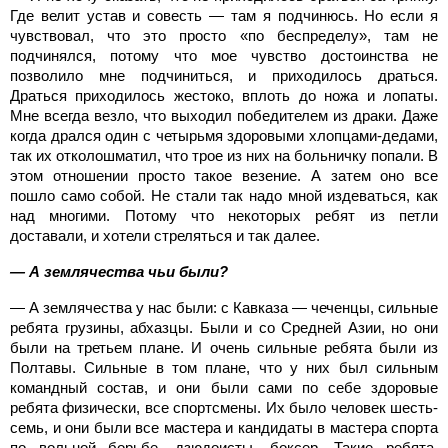
Где велит устав и совесть — там я подчинюсь. Но если я
чувствовал, что это просто «по беспределу», там не
подчинялся, потому что мое чувство достоинства не
позволило мне подчиниться, и приходилось драться.
Драться приходилось жестоко, вплоть до ножа и лопаты.
Мне всегда везло, что выходил победителем из драки. Даже
когда дрался один с четырьмя здоровыми хлопцами-дедами,
так их отколошматил, что трое из них на больничку попали. В
этом отношении просто такое везение. А затем оно все
пошло само собой. Не стали так надо мной издеваться, как
над многими. Потому что некоторых ребят из петли
доставали, и хотели стреляться и так далее.
— А землячества чьи были?
— А землячества у нас были: с Кавказа — чеченцы, сильные
ребята грузины, абхазцы. Были и со Средней Азии, но они
были на третьем плане. И очень сильные ребята были из
Полтавы. Сильные в том плане, что у них был сильным
командный состав, и они были сами по себе здоровые
ребята физически, все спортсмены. Их было человек шесть-
семь, и они были все мастера и кандидаты в мастера спорта
по вольной борьбе, дзюдоисты, боксер. Такие ребята,