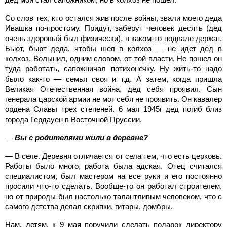
Со слов тех, кто остался жив после войны, звали моего деда
Ивашка по-простому. Придут, заберут человек десять (дед
очень здоровый был физически), в каком-то подвале держат.
Бьют, бьют деда, чтобы шел в колхоз — не идет дед в
колхоз. Волынил, одним словом, от той власти. Не пошел он
туда работать, сапожничал потихонечку. Ну жить-то надо
было как-то — семья своя и т.д. А затем, когда пришла
Великая Отечественная война, дед себя проявил. Сын
генерала царской армии не мог себя не проявить. Он кавалер
ордена Славы трех степеней. 6 мая 1945г дед погиб близ
города Гердауен в Восточной Пруссии.
—
Вы с родителями жили в деревне?
— В селе. Деревня отличается от села тем, что есть церковь.
Работы было много, работа была адская. Отец считался
специалистом, был мастером на все руки и его постоянно
просили что-то сделать. Вообще-то он работал строителем,
но от природы был настолько талантливым человеком, что с
самого детства делал скрипки, гитары, домбры.
Нам, детям, к 9 мая поручили сделать подарок директору