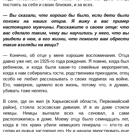
постоять за себя и своих близких, и за всех.
— Вы сказали, что хорошо бы было, если дети были
похожи на наших отцов. Я вижу в вас пример
настоящего мужчины. Расскажите о своем отце: что
вас сделало таким, чему вы научились у него, что вы
увидели в нем, в его жизни, что помогло вам обрести
такие взгляды на вещи?
— Конечно, об отце у меня хорошие воспоминания. Отца
давно уже нет, он 1925-го года рождения. Я помню, когда был
ребенком, и когда были какие-то семейные мероприятия,
когда к нам собирались гости, родственники приходили, отец
особо не любил рассказывать о своих подвигах на войне.
Его, наверное, щемило всю жизнь, потому что, я думаю,
убивать тоже нелегко.
В селе, где он жил (в Харьковской области, Первомайский
район), стояла эсэсовская дивизия. И в их доме стояли
немцы. Немцы выгнали всех на сеновал, а сами
расположились в доме. Моему отцу было семнадцать лет,
когда в тех краях убили немецкого генерала — кто-то из
селян из ружья застрелил его. Ну и начали зверствовать еще