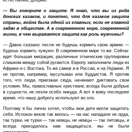
— Вы говорите о защите. Я знаю, что вы из рода
донских казаков, и понятно, что для казаков защита
страны, война была одной из главных, если не главной
задач в обществе. А в современном мире, современной
жизни, в чем выражается защита как роль мужчины?
— Давно сказано: «если не будешь кормить свою армию —
будешь кормить чужую». В современном мире то же. Сейчас
идет большая миграция, различные этнические группировки
слишком между собой ругаются. Европу заполонили люди из
Африки и с Востока. То же самое и в России, и на Украине. Я
не против, например, мусульман или буддистов. Я против
того, что люди, приезжая сюда, начинают диктовать свои
условия. Мы, православные христиане, всегда были добрые
в сущности, не лезли особо никуда. А вот я вижу последнее
время, что нашу доброту используют во зло.
Поэтому я бы лично хотел, чтобы мои дети могли защитить
себя. Испокон веков так велось — на нас нападали не орда,
так турки, не турки — так немцы, не немцы — так литовцы, и
всегда приходилось нам защищаться, мы не были
агрессорами.