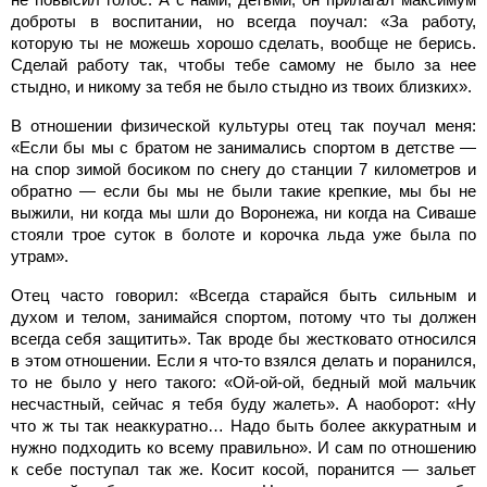
доброты в воспитании, но всегда поучал: «За работу,
которую ты не можешь хорошо сделать, вообще не берись.
Сделай работу так, чтобы тебе самому не было за нее
стыдно, и никому за тебя не было стыдно из твоих близких».
В отношении физической культуры отец так поучал меня:
«Если бы мы с братом не занимались спортом в детстве —
на спор зимой босиком по снегу до станции
7 километров и
обратно — если бы мы не были такие крепкие, мы бы не
выжили, ни когда мы шли до Воронежа, ни когда на Сиваше
стояли трое суток в болоте и корочка льда уже была по
утрам».
Отец часто говорил: «Всегда старайся быть сильным и
духом и телом, занимайся спортом, потому что ты должен
всегда себя защитить». Так вроде бы жестковато относился
в этом отношении. Если я что-то взялся делать и поранился,
то не было у него такого: «Ой-ой-ой, бедный мой мальчик
несчастный, сейчас я тебя буду жалеть». А наоборот: «Ну
что ж ты так неаккуратно… Надо быть более аккуратным и
нужно подходить ко всему правильно». И сам по отношению
к себе поступал так же. Косит косой, поранится — зальет