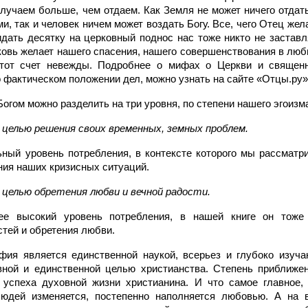
лучаем больше, чем отдаем. Как Земля не может ничего отдать
и, так и человек ничем может воздать Богу. Все, чего Отец жел
Кидать десятку на церковный поднос нас тоже никто не застав
овь желает нашего спасения, нашего совершенствования в любв
тот счет невежды. Подробнее о мифах о Церкви и священн
 фактическом положении дел, можно узнать на сайте «Отцы.ру» (
огом можно разделить на три уровня, по степени нашего эгоизм
с целью решения своих временных, земных проблем.
ьный уровень потребления, в контексте которого мы рассматр
ния наших кризисных ситуаций.
с целью обретения любви и вечной радости.
ее высокий уровень потребления, в нашей книге он тоже 
стей и обретения любви.
фия является единственной наукой, всерьез и глубоко изуча
вной и единственной целью христианства. Степень приближ
 успеха духовной жизни христианина. И что самое главное, 
людей изменяется, постепенно наполняется любовью. А на 