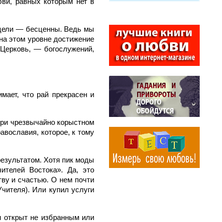
ви, равных которым нет в
й цели — бесценны. Ведь мы
 на этом уровне достижение
 Церковь, — богослужений,
мает, что рай прекрасен и
при чрезвычайно корыстном
авославия, которое, к тому
результатом. Хотя пик моды
ителей Востока». Да, это
тву и счастью. О нем почти
Учителя). Или купил услуги
и открыт не избранным или