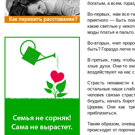
богатым, а всем, гораз
Во-первых, нам все-т
приятного — быть по
какие светлые у неко
моды платья и пальто.
Во-вторых, «нет проро
быть? Гораздо легче п
В-третьих, тому, чтоб
злые духи. Они-то зн
воздействуют на нас с
Страсть ненависти к
остальные наши слабо
человек связан страс
блудить, начать боро
Церкви. Они как тр
приблизиться.
Таким образом, очеви
происходит от порочно