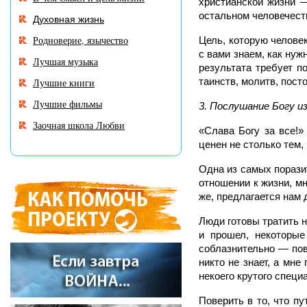
христианской жизни 
остальном человечест
Духовная жизнь
Родноверие, язычество
Цель, которую челове
с вами знаем, как нуж
Лучшая музыка
результата требует п
таинств, молитв, пост
Лучшие книги
Лучшие фильмы
3. Послушание Богу из
Заочная школа Любви
«Слава Богу за все!»
ценен не столько тем,
Одна из самых порази
отношении к жизни, мн
же, предлагается нам 
Люди готовы тратить н
и прошел, некоторые
соблазнительно — пове
никто не знает, а мне
некоего крутого спец
Поверить в то, что п