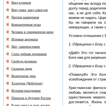
Вред курения
общении мы всегда по
долгу перед родителям
Вред пива, вред алкоголя
нас, а не для себя. 
Против наркотиков
можем не кидать. Церк
бы ни говорили на э
Компьютерные игры
неверующих, а также о
Человек в современном мире
Условно отношения с Б
Игровые автоматы
1. Обращение к Богу 
Мат, сквернословие
«Дай!» Это тот начал
Стать добрым человеком
Бога нам для разреше
Свобода человека
2. Обращение к Богу 
Сильные люди
«Помилуй!» Это бол
Валентинов день
освобождения от стра
Хэллоуин (Helloween)
Христианская филосо
История праздников
любовь является гла
единственное мерило
Прошлое и будущее России
достигается. Жизнь 
В чем смысл и цель жизни