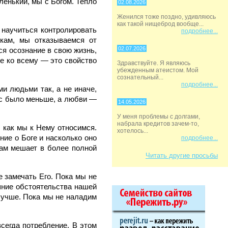
ленький, мы с Богом. Тепло
02.08.2026
Женился тоже поздно, удивляюсь
как такой нищеброд вообще...
 научиться контролировать
подробнее...
кам, мы отказываемся от
02.07.2026
ся осознание в свою жизнь,
ие ко всему — это свойство
Здравствуйте. Я являюсь
убежденным атеистом. Мой
сознательный...
подробнее...
и людьми так, а не иначе,
нас было меньше, а любви —
14.05.2026
У меня проблемы с долгами,
набрала кредитов зачем-то,
, как мы к Нему относимся.
хотелось...
ние о Боге и насколько оно
подробнее...
нам мешает в более полной
Читать другие просьбы
 замечать Его. Пока мы не
ешние обстоятельства нашей
 лучше. Пока мы не наладим
сегда потребление. В этом