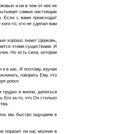
ковью и ни в чем от нее не
спытывает самые настоящие
. Если с вами происходит
кого-то, кто не сделал вам
рые хорошо знают Церковь,
ается этими существами. И
чек. Но есть сила, которая
 и в нас. И поэтому, изучая
клинать, говорить Ему, что
ет ропот.
 трудно в жизни, делиться
 Его за то, что Он столько
тва.
связь мы быстро ощущаем в
не поразит ли нас молния в