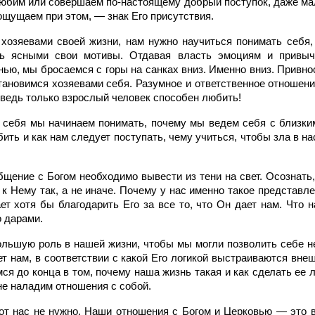
 любим или совершаем по-настоящему добрый поступок, даже ма
ощущаем при этом, — знак Его присутствия.
хозяевами своей жизни, нам нужно научиться понимать себя,
ть ясными свои мотивы. Отдавая власть эмоциям и привыч
ью, мы бросаемся с горы на санках вниз. Именно вниз. Привно
становимся хозяевами себя. Разумное и ответственное отношен
 ведь только взрослый человек способен любить!
 себя мы начинаем понимать, почему мы ведем себя с близким
ить и как нам следует поступать, чему учиться, чтобы зла в 
бщение с Богом необходимо вывести из тени на свет. Осознать
 Нему так, а не иначе. Почему у нас именно такое представле
ет хотя бы благодарить Его за все то, что Он дает нам. Что 
о дарами.
ольшую роль в нашей жизни, чтобы мы могли позволить себе не
ет нам, в соответствии с какой Его логикой выстраиваются вн
ся до конца в том, почему наша жизнь такая и как сделать ее
не наладим отношения с собой.
 от нас не нужно. Наши отношения с Богом и Церковью — это в