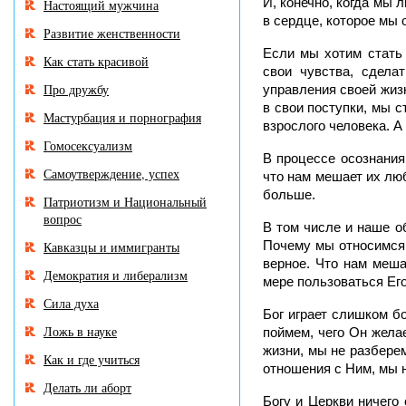
И, конечно, когда мы
Настоящий мужчина
в сердце, которое мы 
Развитие женственности
Если мы хотим стать 
Как стать красивой
свои чувства, сдела
Про дружбу
управления своей жизн
в свои поступки, мы 
Мастурбация и порнография
взрослого человека. А
Гомосексуализм
В процессе осознания
Самоутверждение, успех
что нам мешает их люб
больше.
Патриотизм и Национальный
вопрос
В том числе и наше о
Почему мы относимся к
Кавказцы и иммигранты
верное. Что нам меша
Демократия и либерализм
мере пользоваться Ег
Сила духа
Бог играет слишком б
Ложь в науке
поймем, чего Он жела
жизни, мы не разберем
Как и где учиться
отношения с Ним, мы 
Делать ли аборт
Богу и Церкви ничего