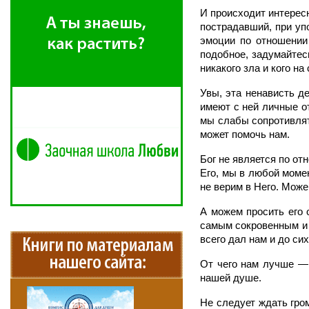
И происходит интересн
пострадавший, при уп
эмоции по отношении
подобное, задумайтесь
никакого зла и кого н
Увы, эта ненависть д
имеют с ней личные о
мы слабы сопротивлять
может помочь нам.
Бог не является по от
Его, мы в любой моме
не верим в Него. Може
А можем просить его 
самым сокровенным и 
всего дал нам и до си
От чего нам лучше — 
нашей душе.
Не следует ждать гром