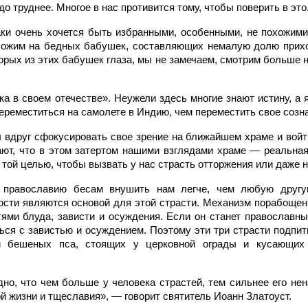
до труднее. Многое в нас противится тому, чтобы поверить в это
аки очень хочется быть избранными, особенными, не похожими 
хожим на бедных бабушек, составляющих немалую долю прихо
торых из этих бабушек глаза, мы не замечаем, смотрим больше
ка в своем отечестве». Неужели здесь многие знают истину, а 
ереместиться на самолете в Индию, чем переместить свое созна
ы вдруг сфокусировать свое зрение на ближайшем храме и войт
ают, что в этом затертом нашими взглядами храме — реальная
 той целью, чтобы вызвать у нас страсть отторжения или даже н
 православию бесам внушить нам легче, чем любую другую
сти являются основой для этой страсти. Механизм порабощени
тями блуда, зависти и осуждения. Если он станет православны
ться с завистью и осуждением. Поэтому эти три страсти подпи
и бешеных пса, стоящих у церковной ограды и кусающих
дно, что чем больше у человека страстей, тем сильнее его не
й жизни и тщеславия», — говорит святитель Иоанн Златоуст.