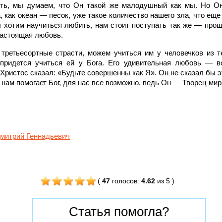
сть, мы думаем, что Он такой же малодушный как мы. Но Он 
 как океан — песок, уже такое количество нашего зла, что еще
ы хотим научиться любить, нам стоит поступать так же — прощ
настоящая любовь.
третьесортные страсти, можем учиться им у человечков из 
придется учиться ей у Бога. Его удивительная любовь — 
Христос сказал: «Будьте совершенны как Я». Он не сказал бы э
а нам помогает Бог, для нас все возможно, ведь Он — Творец м
митрий Геннадьевич
(
47
голосов
:
4.62
из 5
)
Статья помогла?