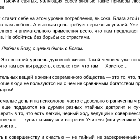
— тысячи святых, являющих своей жизнью такие примеры люб
ве.
к ставит себе на этом уровне потребления, высока. Блага это
на нам любовь. А высокая цель требует серьезных усилий. Уже
олного и внимательного применения всего, что нам предлагает
ов. Не обойтись без борьбы со страстями.
 Любви к Богу, с целью быть с Богом.
 Это высший уровень духовной жизни. Такой человек уже пони
 что там вечная радость, сколько тем, что там — Христос…
тельных вещей в жизни современного общества — это то, что, 
огие люди не пользуются ни с чем не сравнимым богатством пр
даром!
емалые деньги на психологов, часто с довольно ограниченным 
 еще поддаются на дурман разных «тайных доктрин» и «уч
рить в то, что есть легкий, черный ход, ведущий к совершенс
 повезло — купил книжку или встретил Учителя (или учеников 
иалиста…
уть к совершенству и счастью — не тайный, не засекреченный 