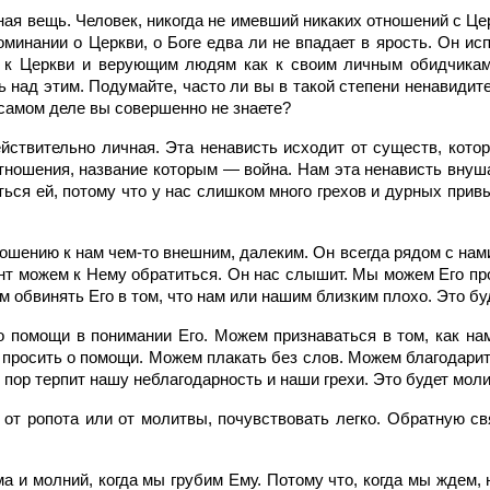
ая вещь. Человек, никогда не имевший никаких отношений с Цер
оминании о Церкви, о Боге едва ли не впадает в ярость. Он и
 к Церкви и верующим людям как к своим личным обидчикам
 над этим. Подумайте, часто ли вы в такой степени ненавидите 
а самом деле вы совершенно не знаете?
ействительно личная. Эта ненависть исходит от существ, кото
тношения, название которым — война. Нам эта ненависть внуш
ся ей, потому что у нас слишком много грехов и дурных привы
ношению к нам чем-то внешним, далеким. Он всегда рядом с нами
нт можем к Нему обратиться. Он нас слышит. Мы можем Его про
м обвинять Его в том, что нам или нашим близким плохо. Это буд
о помощи в понимании Его. Можем признаваться в том, как нам
просить о помощи. Можем плакать без слов. Можем благодарить
х пор терпит нашу неблагодарность и наши грехи. Это будет моли
от ропота или от молитвы, почувствовать легко. Обратную 
а и молний, когда мы грубим Ему. Потому что, когда мы ждем, 