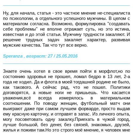
Ну, для начала, статья - это частное мнение не-специалиста
по психологии, а отдельного успешного мужчины. В целом с
материалом согласна. Возможно, формулировка "создавать
себе проблемы" не вполне отражает суть, но это истина,
известная и до этой статьи. Мужчину трудности закаляют. И
решение трудных задач закаляет характер, развивая
мужские качества. Так что тут все верно.
Speranza , возраст: 27 / 25.05.2016
Знаете очень хотел в свое время пойти в морфлот,но по
состоянию здоровья не прошел, ломал бедро в 13 лет, 2-а
года не ходил. Да и флота в моей тогдашней родине не было,
как такового. А сейчас рад, что не пошел. Политики
договорятся, а новые ноги не пришьешь. Что касается
уважения,всё всегда измерялось в материальном
соотношении. По поводу женщин, футбольный матч они
выиграют даже при самом лучшем форварде, просто выдав
ему красную карточку, и отправят в запас. Из личного опыта,
могу посоветовать одну закалку.Приехать в чужой город,
лучше большой, без денег, без связей, знакомых, друзей,
жилья и поживи там.Но это строго моё мнение, я человек мне