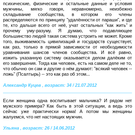
психические, физические и остальные данные и условия
мужчины, мягко говоря, неравномерно, неизбежно
складывание сообщества, в котором его члены
распределяются по принципу "удалённости от параши", и где
те, кто дальше всего от неё, учат остальных "как жить" и
прочему уму-разуму. Я думаю, что подавляющее
большинство людей такая система устроить не может. Кроме
того, выживаемость цивилизаций и государств существует,
как раз, только в прямой зависимости от необходимости
уравнивания шансов членов сообщества. И всё равно,
изжить указанную систему оказывается делом далёким от
его завершения. Тогда как человек, есть на самом деле не то,
что обычно он сам и другие о нём думают: "всякий человек --
ложь" (Псалтырь) -- это как раз об этом...
Александр Куцев , возраст: 34 / 21.07.2012
Если женщина одна воспитывает мальчика? И рядом нет
мужского примера? Как быть в этой ситуации, а ведь это
сейчас уже практически норма! А потом мы женщины
жалуемся, что нет настоящих мужчин.
Ульяна , возраст: 26 / 14.06.2012