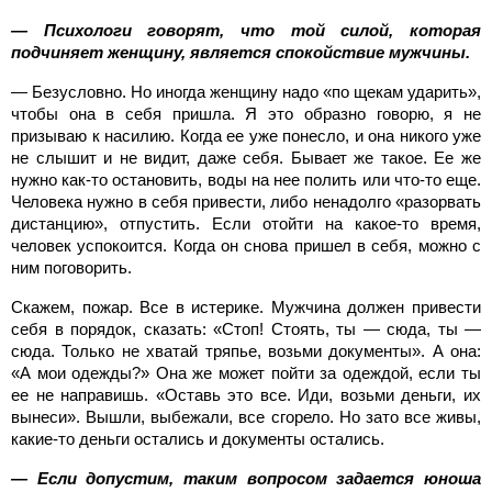
— Психологи говорят, что той силой, которая
подчиняет женщину, является спокойствие мужчины.
— Безусловно. Но иногда женщину надо «по щекам ударить»,
чтобы она в себя пришла. Я это образно говорю, я не
призываю к насилию. Когда ее уже понесло, и она никого уже
не слышит и не видит, даже себя. Бывает же такое. Ее же
нужно как-то остановить, воды на нее полить или что-то еще.
Человека нужно в себя привести, либо ненадолго «разорвать
дистанцию», отпустить. Если отойти на какое-то время,
человек успокоится. Когда он снова пришел в себя, можно с
ним поговорить.
Скажем, пожар. Все в истерике. Мужчина должен привести
себя в порядок, сказать: «Стоп! Стоять, ты — сюда, ты —
сюда. Только не хватай тряпье, возьми документы». А она:
«А мои одежды?» Она же может пойти за одеждой, если ты
ее не направишь. «Оставь это все. Иди, возьми деньги, их
вынеси». Вышли, выбежали, все сгорело. Но зато все живы,
какие-то деньги остались и документы остались.
— Если допустим, таким вопросом задается юноша