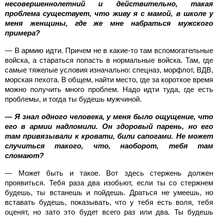
несовершеннолетний и действительно, такая
проблема существует, что живу я с мамой, в школе у
меня женщины, где же мне набраться мужского
примера?
— В армию идти. Причем не в какие-то там вспомогательные
войска, а стараться попасть в нормальные войска. Там, где
самые тяжелые условия изначально: спецназ, морфлот, ВДВ,
морская пехота. В общем, найти место, где за короткое время
можно получить много проблем. Надо идти туда, где есть
проблемы, и тогда ты будешь мужчиной.
— Я знал одного человека, у меня было ощущение, что
его в армии надломили. Он здоровый парень, но его
там привязывали к кровати, били сапогами. Не может
случиться такого, что, наоборот, тебя там
сломают?
— Может быть и такое. Вот здесь стержень должен
проявиться. Тебя раза два изобьют, если ты со стержнем
будешь, ты встанешь и пойдешь. Драться не умеешь, но
вставать будешь, показывать, что у тебя есть воля, тебя
оценят, но зато это будет всего раз или два. Ты будешь