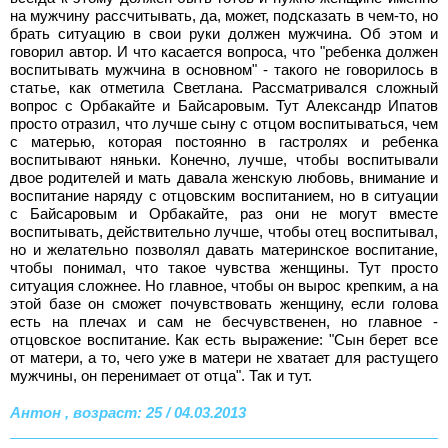
на мужчину рассчитывать, да, может, подсказать в чем-то, но
брать ситуацию в свои руки должен мужчина. Об этом и
говорил автор. И что касается вопроса, что "ребенка должен
воспитывать мужчина в основном" - такого не говорилось в
статье, как отметила Светлана. Рассматривался сложный
вопрос с Орбакайте и Байсаровым. Тут Александр Ипатов
просто отразил, что лучше сыну с отцом воспитываться, чем
с матерью, которая постоянно в гастролях и ребенка
воспитывают няньки. Конечно, лучше, чтобы воспитывали
двое родителей и мать давала женскую любовь, внимание и
воспитание наряду с отцовским воспитанием, но в ситуации
с Байсаровым и Орбакайте, раз они не могут вместе
воспитывать, действительно лучше, чтобы отец воспитывал,
но и желательно позволял давать материнское воспитание,
чтобы понимал, что такое чувства женщины. Тут просто
ситуация сложнее. Но главное, чтобы он вырос крепким, а на
этой базе он сможет почувствовать женщину, если голова
есть на плечах и сам не бесчувственен, но главное -
отцовское воспитание. Как есть выражение: "Сын берет все
от матери, а то, чего уже в матери не хватает для растущего
мужчины, он перенимает от отца". Так и тут.
Антон , возраст: 25 / 04.03.2013