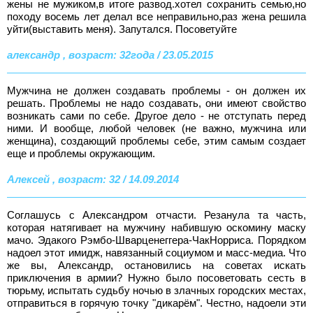
жены не мужиком,в итоге развод.хотел сохранить семью,но
походу восемь лет делал все неправильно,раз жена решила
уйти(выставить меня). Запутался. Посоветуйте
александр , возраст: 32года / 23.05.2015
Мужчина не должен создавать проблемы - он должен их
решать. Проблемы не надо создавать, они имеют свойство
возникать сами по себе. Другое дело - не отступать перед
ними. И вообще, любой человек (не важно, мужчина или
женщина), создающий проблемы себе, этим самым создает
еще и проблемы окружающим.
Алексей , возраст: 32 / 14.09.2014
Соглашусь с Александром отчасти. Резанула та часть,
которая натягивает на мужчину набившую оскомину маску
мачо. Эдакого Рэмбо-Шварценеггера-ЧакНорриса. Порядком
надоел этот имидж, навязанный социумом и масс-медиа. Что
же вы, Александр, остановились на советах искать
приключения в армии? Нужно было посоветовать сесть в
тюрьму, испытать судьбу ночью в злачных городских местах,
отправиться в горячую точку "дикарём". Честно, надоели эти