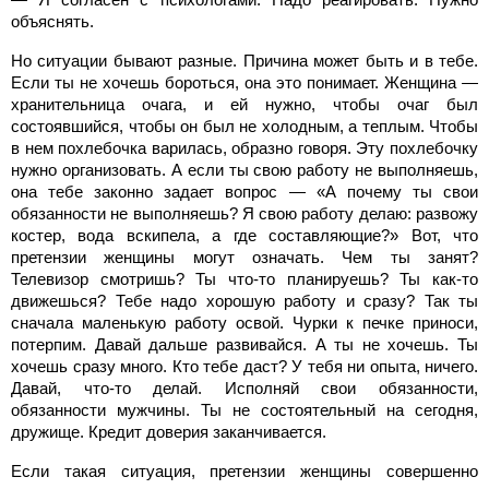
объяснять.
Но ситуации бывают разные. Причина может быть и в тебе.
Если ты не хочешь бороться, она это понимает. Женщина —
хранительница очага, и ей нужно, чтобы очаг был
состоявшийся, чтобы он был не холодным, а теплым. Чтобы
в нем похлебочка варилась, образно говоря. Эту похлебочку
нужно организовать. А если ты свою работу не выполняешь,
она тебе законно задает вопрос — «А почему ты свои
обязанности не выполняешь? Я свою работу делаю: развожу
костер, вода вскипела, а где составляющие?» Вот, что
претензии женщины могут означать. Чем ты занят?
Телевизор смотришь? Ты что-то планируешь? Ты как-то
движешься? Тебе надо хорошую работу и сразу? Так ты
сначала маленькую работу освой. Чурки к печке приноси,
потерпим. Давай дальше развивайся. А ты не хочешь. Ты
хочешь сразу много. Кто тебе даст? У тебя ни опыта, ничего.
Давай, что-то делай. Исполняй свои обязанности,
обязанности мужчины. Ты не состоятельный на сегодня,
дружище. Кредит доверия заканчивается.
Если такая ситуация, претензии женщины совершенно