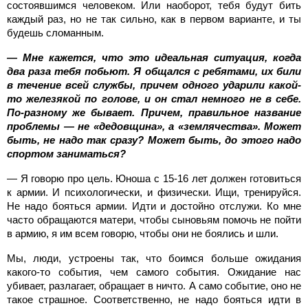
состоявшимся человеком. Или наоборот, тебя будут бить
каждый раз, но не так сильно, как в первом варианте, и ты
будешь сломанным.
— Мне кажется, что это идеальная ситуация, когда
два раза тебя побьют. Я общался с ребятами, их били
в течение всей службы, причем одного ударили какой-
то железякой по голове, и он стал немного не в себе.
По-разному же бывает. Причем, правильное название
проблемы — не «дедовщина», а «землячества». Может
быть, не надо так сразу? Может быть, до этого надо
спортом заниматься?
— Я говорю про цель. Юноша с 15-16 лет должен готовиться
к армии. И психологически, и физически. Ищи, тренируйся.
Не надо бояться армии. Идти и достойно отслужи. Ко мне
часто обращаются матери, чтобы сыновьям помочь не пойти
в армию, я им всем говорю, чтобы они не боялись и шли.
Мы, люди, устроены так, что боимся больше ожидания
какого-то события, чем самого события. Ожидание нас
убивает, разлагает, обращает в ничто. А само событие, оно не
такое страшное. Соответственно, не надо бояться идти в