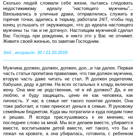
Сколько людей сломали себе жизни, пытаясь следовать
недостижимому идеалу "настоящего мужчины"...
Ввязывались в уличные драки, отправлялись служить в
горячие точки, адились в тюрьму, работали 24/7, чтобы под
конец услышать от окружающих, что до идеала настоящего
мужчины ты так и не дотянул. Настоящим мужчиной сделал
Вас Господь при рождении, и никто это у Вас не отнимет.
Живите своей жизнью, по заветам Господним.
Зей , возраст: 30 / 21.10.2019
Мужчина должен, должен, должен, дол...и так далее. Первая
часть статьи пропитана правилами, что там должен мужчина,
вторую часть даже читать не стал. Я должен родителям,
бабушке, деду и детям. На всех остальных я кладу, включая
жену. Она мне не родственник, чё я ей должен? Да, я ее
люблю, и буду защищать, ценю ее как человека, как
личность. У нас в семье нет такого понятия должен. Она
тоже работает, и тоже приносит деньги в семью. Я руковожу
семейным бюджетом. Куда мы потратили и куда поедим тоже
я решаю. Я всегда прислушиваюсь к ее мнению, но
последнее слово за мной. Мы все делаем вместе, убирается
вместе, воспитываем детей вместе, нет такого, что бы я
лежал на кровате, а она убиралась, готовила, с ребенком