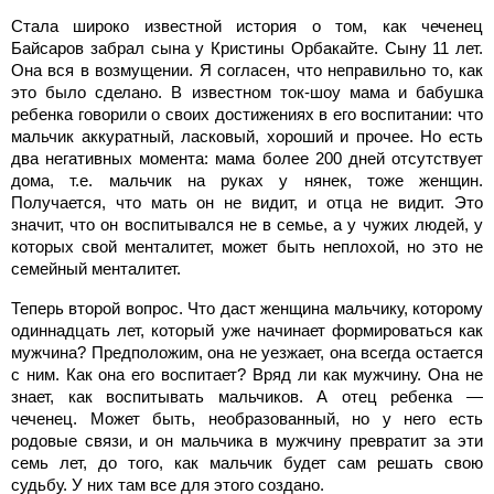
Стала широко известной история о том, как чеченец
Байсаров забрал сына у Кристины Орбакайте. Сыну 11 лет.
Она вся в возмущении. Я согласен, что неправильно то, как
это было сделано. В известном ток-шоу мама и бабушка
ребенка говорили о своих достижениях в его воспитании: что
мальчик аккуратный, ласковый, хороший и прочее. Но есть
два негативных момента: мама более 200 дней отсутствует
дома, т.е. мальчик на руках у нянек, тоже женщин.
Получается, что мать он не видит, и отца не видит. Это
значит, что он воспитывался не в семье, а у чужих людей, у
которых свой менталитет, может быть неплохой, но это не
семейный менталитет.
Теперь второй вопрос. Что даст женщина мальчику, которому
одиннадцать лет, который уже начинает формироваться как
мужчина? Предположим, она не уезжает, она всегда остается
с ним. Как она его воспитает? Вряд ли как мужчину. Она не
знает, как воспитывать мальчиков. А отец ребенка —
чеченец. Может быть, необразованный, но у него есть
родовые связи, и он мальчика в мужчину превратит за эти
семь лет, до того, как мальчик будет сам решать свою
судьбу. У них там все для этого создано.