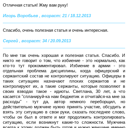
Отличная статья! Жму вам руку!
Игорь Воробьев , возраст: 21 / 18.12.2013
Спасибо, очень полезная статья и очень интересная.
Сергей , возраст: 34 / 20.09.2013
По мне так очень хорошая и полезная статья. Спасибо. И
никто не говорит о том, что избиение - это нормально, как
кто-то тут прокомментировал. Избиение в армии - это
отдельная проблема дисциплины, когда офицерский и
сержантский состав не контролируют ситуацию. Офицеры в
таких ситуациях назначают плохих сержантов и не
контролируют их, а такие сержанты, которые позволяют в
своих взводах такое - идиоты. Светлана, 30 лет, а что
касается "спланируй-ка нам бюджетик и отчитайся-ка мне за
расходы" - тут да, автор немного переборщил, но
действительно мужчине нужно принять участие, обсудить и
взять эту ситуацию в свои руки, сказать последнее слово,
чтобы он был в ответе и мог продолжить контролировать
ситуацию, если возникнут какие-то сложности. Мужчина
всегда к этому должен быть готов и нужно женщине именно