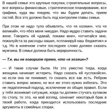
В нашей семье это крупные покупки, строительные вопросы,
все вопросы финансовые, стратегическое планирование, все
графики, куда мы поедем, что мы будем делать, прием
гостей. Все это должно быть под контролем главы семьи.
При этом не надо тупо объявлять, что «я хозяин», что «я
великий», что «без меня никуда». Надо мудро ставить задачи
жене. Говорить ей «давай, покажи мне», «отчитайся мне,
пожалуйста за расходы наши», «спланируй наш бюджетик» и
т.д. Но в конечном счете последнее слово должен сказать
мужчина. В семье должна быть иерархичность.
— Т.е. вы не говорите прямо, что «я хозяин»?
— И такие случаи были. Но это уместно тогда, когда
женщина начинает истерить. Надо сказать ей «успокойся»,
но если она не понимает, то сказать все как есть. Ребром
ставить вопрос можно, но все же этого нужно избегать. Это
не педагогичный подход, исключение из общих правил. Если
у тебя возникает ситуация, когда ты должен стучать кулаком
по столу, то это, на мой взгляд, означает некоторый брак в
твоей работе, когда приходится использовать последние
аргументы в семейных спорах.