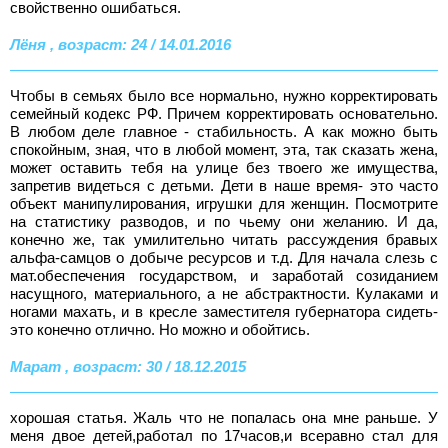
свойственно ошибаться.
Лёня , возраст: 24 / 14.01.2016
Чтобы в семьях было все нормально, нужно корректировать
семейный кодекс РФ. Причем корректировать основательно.
В любом деле главное - стабильность. А как можно быть
спокойным, зная, что в любой момент, эта, так сказать жена,
может оставить тебя на улице без твоего же имущества,
запретив видеться с детьми. Дети в наше время- это часто
объект манипулирования, игрушки для женщин. Посмотрите
на статистику разводов, и по чьему они желанию. И да,
конечно же, так умилительно читать рассуждения бравых
альфа-самцов о добыче ресурсов и т.д. Для начала слезь с
мат.обеспечения государством, и заработай созиданием
насущного, материального, а не абстрактности. Кулаками и
ногами махать, и в кресле заместителя губернатора сидеть-
это конечно отлично. Но можно и обойтись.
Марат , возраст: 30 / 18.12.2015
хорошая статья. Жаль что не попалась она мне раньше. У
меня двое детей,работал по 17часов,и всеравно стал для