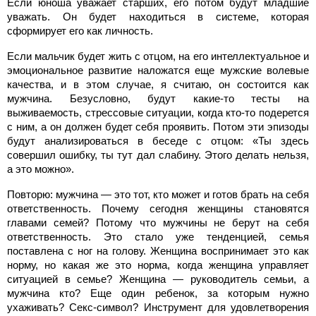
Если юноша уважает старших, его потом будут младшие
уважать. Он будет находиться в системе, которая
сформирует его как личность.
Если мальчик будет жить с отцом, на его интеллектуальное и
эмоциональное развитие наложатся еще мужские волевые
качества, и в этом случае, я считаю, он состоится как
мужчина. Безусловно, будут какие-то тесты на
выживаемость, стрессовые ситуации, когда кто-то подерется
с ним, а он должен будет себя проявить. Потом эти эпизоды
будут анализироваться в беседе с отцом: «Ты здесь
совершил ошибку, ты тут дал слабину. Этого делать нельзя,
а это можно».
Повторю: мужчина — это тот, кто может и готов брать на себя
ответственность. Почему сегодня женщины становятся
главами семей? Потому что мужчины не берут на себя
ответственность. Это стало уже тенденцией, семья
поставлена с ног на голову. Женщина воспринимает это как
норму, но какая же это норма, когда женщина управляет
ситуацией в семье? Женщина — руководитель семьи, а
мужчина кто? Еще один ребенок, за которым нужно
ухаживать? Секс-символ? Инструмент для удовлетворения