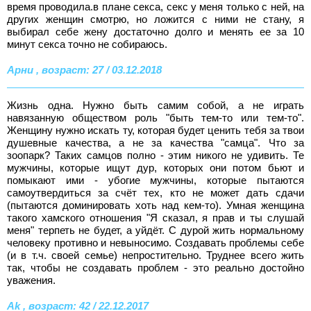
время проводила.в плане секса, секс у меня только с ней, на
других женщин смотрю, но ложится с ними не стану, я
выбирал себе жену достаточно долго и менять ее за 10
минут секса точно не собираюсь.
Арни , возраст: 27 / 03.12.2018
Жизнь одна. Нужно быть самим собой, а не играть
навязанную обществом роль "быть тем-то или тем-то".
Женщину нужно искать ту, которая будет ценить тебя за твои
душевные качества, а не за качества "самца". Что за
зоопарк? Таких самцов полно - этим никого не удивить. Те
мужчины, которые ищут дур, которых они потом бьют и
помыкают ими - убогие мужчины, которые пытаются
самоутвердиться за счёт тех, кто не может дать сдачи
(пытаются доминировать хоть над кем-то). Умная женщина
такого хамского отношения "Я сказал, я прав и ты слушай
меня" терпеть не будет, а уйдёт. С дурой жить нормальному
человеку противно и невыносимо. Создавать проблемы себе
(и в т.ч. своей семье) непростительно. Труднее всего жить
так, чтобы не создавать проблем - это реально достойно
уважения.
Ak , возраст: 42 / 22.12.2017