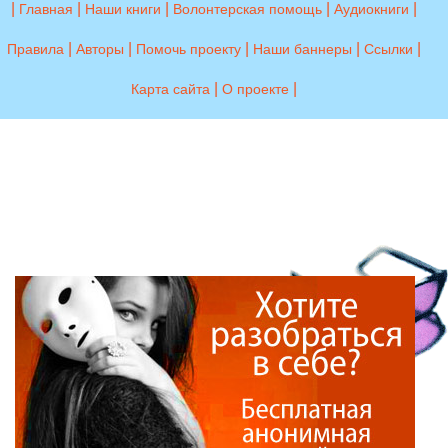
|
|
|
|
|
Главная
Наши книги
Волонтерская помощь
Аудиокниги
|
|
|
|
|
Правила
Авторы
Помочь проекту
Наши баннеры
Ссылки
|
|
Карта сайта
О проекте