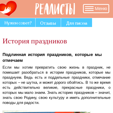
В разделе
Меню
«Нужен совет?»
много историй,
авторы
которых остро
нуждаются в
Вашем участии
История праздников
и совете.
Подлинная история праздников, которые мы
отмечаем
Если мы хотим превратить свою жизнь в праздник, не
помешает разобраться в истории праздников, которые мы
празднуем. Ведь есть и поддельные праздники, отмечание
которых – не шутка, и может дорого обойтись. В то же время
есть действительно великие, прекрасные праздники, о
которых мы мало знаем. Знать историю праздников – значит,
знать свою Родину, свою культуру и иметь дополнительные
поводы для радости.