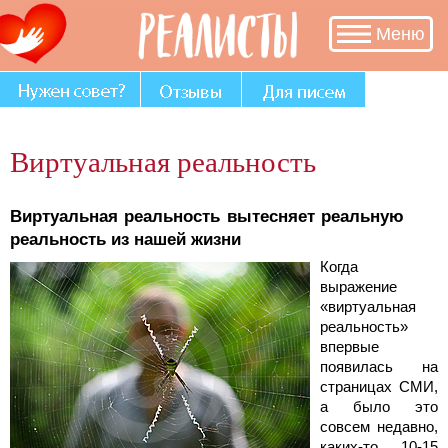
В
Меню
разделе
«Нужен
совет?»
много
историй,
авторы
Виртуальная реальность
которых
остро
нуждаются
Виртуальная реальность вытесняет реальную
в
реальность из нашей жизни
Вашем
Когда
участии
выражение
и
«виртуальная
совете.
реальность»
впервые
появилась на
страницах СМИ,
а было это
совсем недавно,
каких-то 10-15