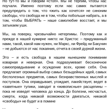
Но тут-то мы и говорим «стоп». Мы не терпим, чтобы нас
поучали. Именно поэтому если нас самих пытаются
предупредить о том, что «жить как хочется» не синоним
свободы, что свобода не в том, чтобы побольше набрать, а в
том, чтобы ВЫБРАТЬ – наше самолюбие восстает, и мы
затыкаем уши.
Мы, на поверку, чрезвычайно нетерпимы. Поэтому как и
прежде в нашей кумирне никто: ни Христос – придуманный
нами, такой, какой нам нужен, ни Маркс, ни Фрейд ни Бакунин
– не добьются от нас покаяния, отчета в своей дурной жизни.
Это – и есть свобода в нашем нынешнем понимании
коварная и неверная. Она подразумевает бесконечное
самооправдывание и осуждение всех, кроме себя. Она
предлагает огромный выбор самых безыдейных идей, самых
бесполезных предметов, самых безнравственных мыслей и
поступков. Она оправдывает, угождает, лакействует, ведет в
«заветные» тупики, заводит в «живописные» расщелины –
пока не изведет человека до конца. До болезни, несчастья,
смерти, когда никакой возможности двигаться, никакой
«свободы» не будет и в помине