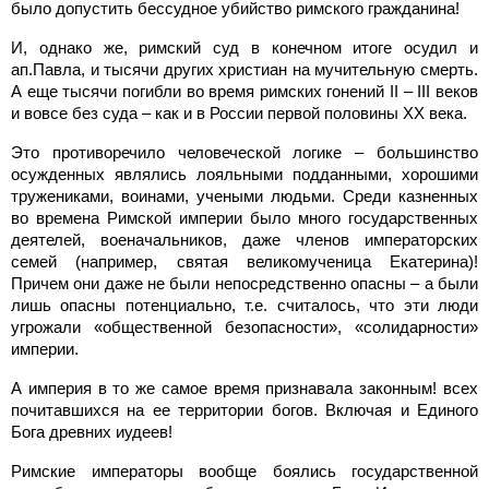
было допустить бессудное убийство римского гражданина!
И, однако же, римский суд в конечном итоге осудил и
ап.Павла, и тысячи других христиан на мучительную смерть.
А еще тысячи погибли во время римских гонений II – III веков
и вовсе без суда – как и в России первой половины XX века.
Это противоречило человеческой логике – большинство
осужденных являлись лояльными подданными, хорошими
тружениками, воинами, учеными людьми. Среди казненных
во времена Римской империи было много государственных
деятелей, военачальников, даже членов императорских
семей (например, святая великомученица Екатерина)!
Причем они даже не были непосредственно опасны – а были
лишь опасны потенциально, т.е. считалось, что эти люди
угрожали «общественной безопасности», «солидарности»
империи.
А империя в то же самое время признавала законным! всех
почитавшихся на ее территории богов. Включая и Единого
Бога древних иудеев!
Римские императоры вообще боялись государственной