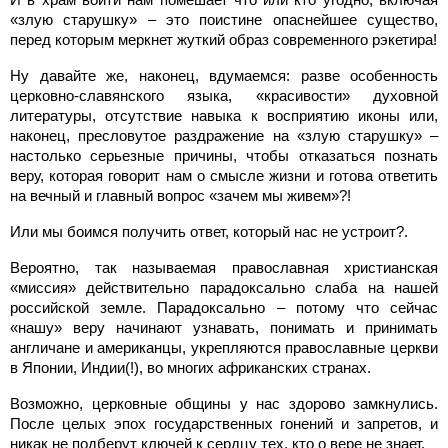
«злую старушку» – это поистине опаснейшее существо,
перед которым меркнет жуткий образ современного рэкетира!
Ну давайте же, наконец, вдумаемся: разве особенность
церковно-славянского языка, «красивости» духовной
литературы, отсутствие навыка к восприятию иконы или,
наконец, пресловутое раздражение на «злую старушку» –
настолько серьезные причины, чтобы отказаться познать
веру, которая говорит нам о смысле жизни и готова ответить
на вечный и главный вопрос «зачем мы живем»?!
Или мы боимся получить ответ, который нас не устроит?.
Вероятно, так называемая православная христианская
«миссия» действительно парадоксально слаба на нашей
российской земле. Парадоксально – потому что сейчас
«нашу» веру начинают узнавать, понимать и принимать
англичане и американцы, укрепляются православные церкви
в Японии, Индии(!), во многих африканских странах.
Возможно, церковные общины у нас здорово замкнулись.
После целых эпох государственных гонений и запретов, и
никак не подберут ключей к сердцу тех, кто о вере не знает.