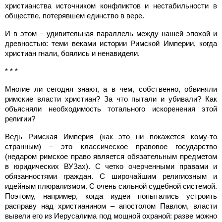
христианства источником конфликтов и нестабильности в
обществе, потерявшем единство в вере.
И в этом – удивительная параллель между нашей эпохой и
древностью: теми веками истории Римской Империи, когда
христиан гнали, боялись и ненавидели.
* * *
Многие ли сегодня знают, а в чем, собственно, обвиняли
римские власти христиан? За что пытали и убивали? Как
объясняли необходимость тотального искоренения этой
религии?
Ведь Римская Империя (как это ни покажется кому-то
странным) – это классическое правовое государство
(недаром римское право является обязательным предметом
в юридических ВУЗах). С четко очерченными правами и
обязанностями граждан. С широчайшим религиозным и
идейным плюрализмом. С очень сильной судебной системой.
Поэтому, например, когда иудеи попытались устроить
расправу над христианином – апостолом Павлом, власти
вывели его из Иерусалима под мощной охраной: разве можно