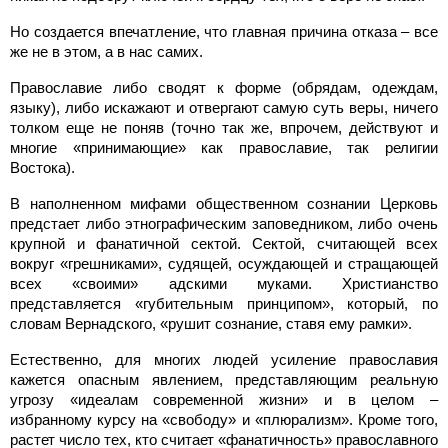
Но создается впечатление, что главная причина отказа – все
же не в этом, а в нас самих.
Православие либо сводят к форме (обрядам, одеждам,
языку), либо искажают и отвергают самую суть веры, ничего
толком еще не поняв (точно так же, впрочем, действуют и
многие «принимающие» как православие, так религии
Востока).
В наполненном мифами общественном сознании Церковь
предстает либо этнографическим заповедником, либо очень
крупной и фанатичной сектой. Сектой, считающей всех
вокруг «грешниками», судящей, осуждающей и стращающей
всех «своими» адскими муками. Христианство
представляется «губительным принципом», который, по
словам Вернадского, «рушит сознание, ставя ему рамки».
Естественно, для многих людей усиление православия
кажется опасным явлением, представляющим реальную
угрозу «идеалам современной жизни» и в целом –
избранному курсу на «свободу» и «плюрализм». Кроме того,
растет число тех, кто считает «фанатичность» православного