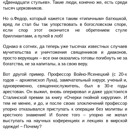
«Двенадцати стульев». Такие люди, конечно же, есть среди
тысяч церковников.
Но о.Федор, который кажется таким «типичным» батюшкой,
вряд ли стал бы так упорствовать в богословском споре,
если спор этот окончится не обретением стуле
бриллиантами, а пулей в лоб!
Однако в сотнях, да теперь уже тысячах известных случаев
мучительства и уничтожения священников и диаконов,
просто верующих – все они оказались готовы погибнуть не за
богатства, не за капиталы, а за свою веру.
Вот другой пример. Профессор Войно-Ясенецкий (с 20-х
годов – архиепископ Лука), замечательный хирург, ученый и,
одновременно, священнослужитель, был в 30-е годы
арестован. Он выжил, вновь оперировал и даже удостоился
Сталинской премии за книгу «Очерки гнойной хирургии». И
тем не менее, и до, и после своих злоключений профессор
упорно отказывался приступать к операции без молитвы и
крестного знамения! И более того – упорно не желал
выступать на научных коференциях и лекциях в мирской
одежде! – Почему?