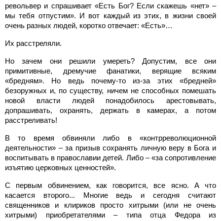
револьвер и спрашивает «Есть Бог? Если скажешь «нет» –
мы тебя отпустим». И вот каждый из этих, в жизни своей
очень разных людей, коротко отвечает: «Есть»…
Их расстреляли.
Но зачем они решили умереть? Допустим, все они
примитивные, дремучие фанатики, верящие всяким
«бредням». Но ведь почему-то из-за этих «бредней»
безоружных и, по существу, ничем не способных помешать
новой власти людей понадобилось арестовывать,
допрашивать, охранять, держать в камерах, а потом
расстреливать!
В то время обвиняли либо в «контрреволюционной
деятельности» – за призыв сохранять личную веру в Бога и
воспитывать в православии детей. Либо – «за сопротивление
изъятию церковных ценностей».
С первым обвинением, как говорится, все ясно. А что
касается второго... Многие ведь и сегодня считают
священников и клириков просто хитрыми (или не очень
хитрыми) приобретателями – типа отца Федора из