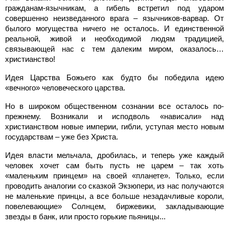
гражданам-язычникам, а гибель встретил под ударом
совершенно неизведанного врага – язычников-варвар. От
былого могущества ничего не осталось. И единственной
реальной, живой и необходимой людям традицией,
связывающей нас с тем далеким миром, оказалось…
христианство!
Идея Царства Божьего как будто бы победила идею
«вечного» человеческого царства.
Но в широком общественном сознании все осталось по-
прежнему. Возникали и исподволь «нависали» над
христианством новые империи, гибли, уступая место новым
государствам – уже без Христа.
Идея власти мельчала, дробилась, и теперь уже каждый
человек хочет сам быть пусть не царем – так хоть
«маленьким принцем» на своей «планете». Только, если
проводить аналогии со сказкой Экзюпери, из нас получаются
не маленькие принцы, а все больше незадачливые короли,
повелевающие» Солнцем, биржевики, закладывающие
звезды в банк, или просто горькие пьяницы...