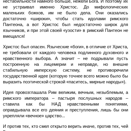
нестабильности намного больше, нежели Бога. И поэтому их
не устраивал именно Христос. До мифологических
маленьких божков, им не было дела. Они оказались
достаточно «широки», чтобы стать идолами римского
Пантеона, а вот Христос был недостаточно широк для
язычников, и при этой своей «узости» в римский Пантеон не
вмещался!
Христос был опасен. Языческие «боги», в отличие от Христа,
не требовали от каждого человека подлинного духовного и
нравственного выбора. А значит – не подрывали пусть
построенную на лицемерии и неправде, но внешне
стабильную имперскую систему, не противоречили
государственной идее (которую точнее всего можно было бы
выразить поэтической строкой «паситесь, мирные народы»).
Идея провозглашала Рим великим, вечным, незыблемым, а
римского императора – пастыря послушных народов –
ставила как бы НАД нравственными понятиями,
оправдывала все его деяния и преступления, лишь бы они
укрепляли «вечное» царство...
И против тех, кто смел открыто верить иначе, против тех, чей