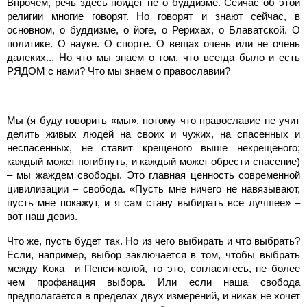
Впрочем, речь здесь пойдет не о буддизме. Сейчас об этой
религии многие говорят. Но говорят и знают сейчас, в
основном, о буддизме, о йоге, о Рерихах, о Блаватской. О
политике. О науке. О спорте. О вещах очень или не очень
далеких... Но что мы знаем о том, что всегда было и есть
РЯДОМ с нами? Что мы знаем о православии?
Мы (я буду говорить «мы», потому что православие не учит
делить живых людей на своих и чужих, на спасенных и
неспасенных, не ставит крещеного выше некрещеного;
каждый может погибнуть, и каждый может обрести спасение)
– мы жаждем свободы. Это главная ценность современной
цивилизации – свобода. «Пусть мне ничего не навязывают,
пусть мне покажут, и я сам стану выбирать все лучшее» –
вот наш девиз.
Что же, пусть будет так. Но из чего выбирать и что выбрать?
Если, например, выбор заключается в том, чтобы выбрать
между Кока– и Пепси-колой, то это, согласитесь, не более
чем профанация выбора. Или если наша свобода
предполагается в пределах двух измерений, и никак не хочет