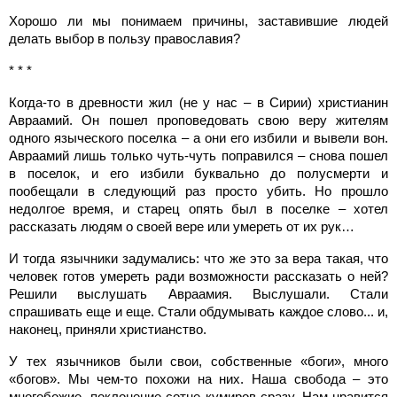
Хорошо ли мы понимаем причины, заставившие людей
делать выбор в пользу православия?
* * *
Когда-то в древности жил (не у нас – в Сирии) христианин
Авраамий. Он пошел проповедовать свою веру жителям
одного языческого поселка – а они его избили и вывели вон.
Авраамий лишь только чуть-чуть поправился – снова пошел
в поселок, и его избили буквально до полусмерти и
пообещали в следующий раз просто убить. Но прошло
недолгое время, и старец опять был в поселке – хотел
рассказать людям о своей вере или умереть от их рук…
И тогда язычники задумались: что же это за вера такая, что
человек готов умереть ради возможности рассказать о ней?
Решили выслушать Авраамия. Выслушали. Стали
спрашивать еще и еще. Стали обдумывать каждое слово... и,
наконец, приняли христианство.
У тех язычников были свои, собственные «боги», много
«богов». Мы чем-то похожи на них. Наша свобода – это
многобожие, поклонение сотне кумиров сразу. Нам нравится