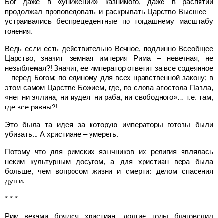
Бог даже в «унижении» казнимого, даже в распятии
продолжал проповедовать и раскрывать Царство Высшее –
устраивались беспрецедентные по тогдашнему масштабу
гонения.
Ведь если есть действительно Вечное, подлинно Всеобщее
Царство, значит земная империя Рима – невечная, не
незыблемая?! Значит, ее император ответит за все содеянное
– перед Богом; по единому для всех нравственной закону; в
этом самом Царстве Божием, где, по слова апостола Павла,
«нет ни эллина, ни иудея, ни раба, ни свободного»… т.е. там,
где все равны?!
Это была та идея за которую императоры готовы были
убивать... А христиане – умереть.
Потому что для римских язычников их религия являлась
неким культурным досугом, а для христиан вера была
больше, чем вопросом жизни и смерти: делом спасения
души.
* * *
Рим веками боялся христиан, долгие годы благоволил