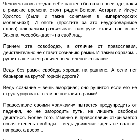
Человек вновь создал себе пантеон богов и героев, где, как и
в римские времена, стоят рядом Венера, Астарта и Иисус
Христос (были и такие сочетания в императорских
молельнях!). И опять (простите за это неудобоваримое
слово) плюрализм развязывает нам руки, ставит нас выше
Закона, «освобождает» на свой лад.
Причем эта «свобода», в отличие от православия,
действительно не ставит сознанию рамки. И таким образом...
рушит наше «неограниченное», слепое сознание.
Ведь без рамок свобода хороша на равнине. А если нет
барьеров на крутой горной дороге?
Ведь сознание – вещь аморфная; оно рушится если его не
структурировать, если не поставить рамки!
Православие своими «рамками» пытается предупредить от
падения, но не загородить путь, не лишить свободы
двигаться. Более того. Именно в православии открывается
новая степень свободы – ведь движение здесь не налево-
направо, а вверх!..