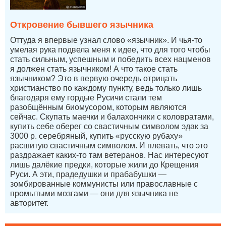
Откровение бывшего язычника
Оттуда я впервые узнал слово «язычник». И чья-то
умелая рука подвела меня к идее, что для того чтобы
стать сильным, успешным и победить всех нацменов
я должен стать язычником! А что такое стать
язычником? Это в первую очередь отрицать
христианство по каждому пункту, ведь только лишь
благодаря ему гордые Русичи стали тем
разобщённым биомусором, которым являются
сейчас. Скупать маечки и балахончики с коловратами,
купить себе оберег со свастичным символом эдак за
3000 р. серебряный, купить «русскую рубаху»
расшитую свастичным символом. И плевать, что это
раздражает каких-то там ветеранов. Нас интересуют
лишь далёкие предки, которые жили до Крещения
Руси. А эти, прадедушки и прабабушки —
зомбированные коммунисты или православные с
промытыми мозгами — они для язычника не
авторитет.