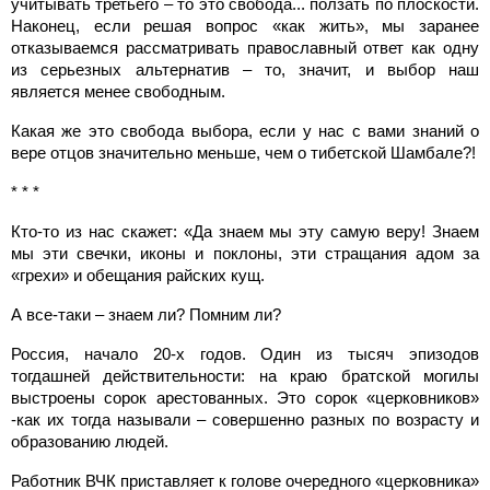
учитывать третьего – то это свобода... ползать по плоскости.
Наконец, если решая вопрос «как жить», мы заранее
отказываемся рассматривать православный ответ как одну
из серьезных альтернатив – то, значит, и выбор наш
является менее свободным.
Какая же это свобода выбора, если у нас с вами знаний о
вере отцов значительно меньше, чем о тибетской Шамбале?!
* * *
Кто-то из нас скажет: «Да знаем мы эту самую веру! Знаем
мы эти свечки, иконы и поклоны, эти стращания адом за
«грехи» и обещания райских кущ.
А все-таки – знаем ли? Помним ли?
Россия, начало 20-х годов. Один из тысяч эпизодов
тогдашней действительности: на краю братской могилы
выстроены сорок арестованных. Это сорок «церковников»
-как их тогда называли – совершенно разных по возрасту и
образованию людей.
Работник ВЧК приставляет к голове очередного «церковника»