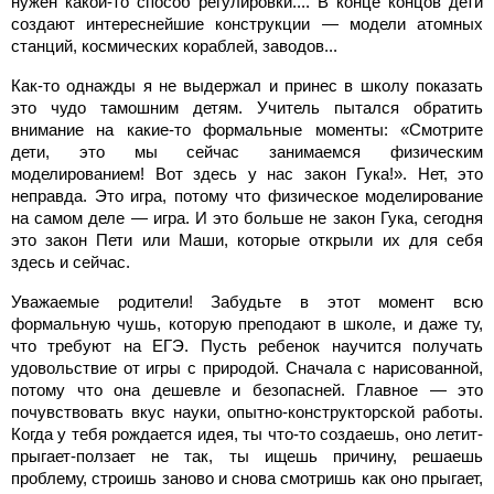
нужен какой-то способ регулировки.... В конце концов дети
создают интереснейшие конструкции — модели атомных
станций, космических кораблей, заводов...
Как-то однажды я не выдержал и принес в школу показать
это чудо тамошним детям. Учитель пытался обратить
внимание на какие-то формальные моменты: «Смотрите
дети, это мы сейчас занимаемся физическим
моделированием! Вот здесь у нас закон Гука!». Нет, это
неправда. Это игра, потому что физическое моделирование
на самом деле — игра. И это больше не закон Гука, сегодня
это закон Пети или Маши, которые открыли их для себя
здесь и сейчас.
Уважаемые родители! Забудьте в этот момент всю
формальную чушь, которую преподают в школе, и даже ту,
что требуют на ЕГЭ. Пусть ребенок научится получать
удовольствие от игры с природой. Сначала с нарисованной,
потому что она дешевле и безопасней. Главное — это
почувствовать вкус науки, опытно-конструкторской работы.
Когда у тебя рождается идея, ты что-то создаешь, оно летит-
прыгает-ползает не так, ты ищешь причину, решаешь
проблему, строишь заново и снова смотришь как оно прыгает,