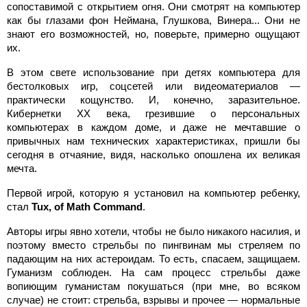
сопоставимой с открытием огня. Они смотрят на компьютер
как бы глазами фон Неймана, Глушкова, Винера... Они не
знают его возможностей, но, поверьте, примерно ощущают
их.
В этом свете использование при детях компьютера для
бестолковых игр, соцсетей или видеоматериалов —
практически кощунство. И, конечно, заразительное.
Кибернетки XX века, грезившие о персональных
компьютерах в каждом доме, и даже не мечтавшие о
привычных нам технических характеристиках, пришли бы
сегодня в отчаяние, видя, насколько опошлена их великая
мечта.
Первой игрой, которую я установил на компьютер ребенку,
стал
Tux,
of
Math
Command
.
Авторы игры явно хотели, чтобы не было никакого насилия, и
поэтому вместо стрельбы по пингвинам мы стреляем по
падающим на них астероидам. То есть, спасаем, защищаем.
Гуманизм соблюден. На сам процесс стрельбы даже
вопиющим гуманистам покушаться (при мне, во всяком
случае) не стоит: стрельба, взрывы и прочее — нормальные