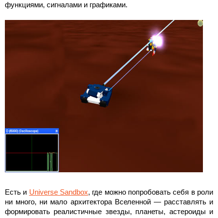
функциями, сигналами и графиками.
Есть и
Universe Sandbox
, где можно попробовать себя в роли
ни много, ни мало архитектора Вселенной — расставлять и
формировать реалистичные звезды, планеты, астероиды и