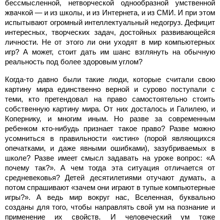
бессмысленной, нетворческой однообразной умственной
жвачкой — и из школы, и из Интернета, и из СМИ. И при этом
испытывают огромный интеллектуальный недогруз. Дефицит
интересных, творческих задач, достойных развивающейся
личности. Не от этого ли они уходят в мир компьютерных
игр? А может, стоит дать им шанс взглянуть на обычную
реальность под более здоровым углом?
Когда-то давно были такие люди, которые считали свою
картину мира единственно верной и сурово поступали с
теми, кто претендовал на право самостоятельно стоить
собственную картину мира. От них досталось и Галилею, и
Копернику, и многим иным. Но разве за современным
ребенком кто-нибудь признает такое право? Разве можно
усомниться в правильности «истин» (порой являющихся
опечатками, и даже явными ошибками), зазубриваемых в
школе? Разве имеет смысл задавать на уроке вопрос: «А
почему так?». А чем тогда эта ситуация отличается от
средневековья? Детей десятилетиями отучают думать, а
потом спрашивают «зачем они играют в тупые компьютерные
игры?». А ведь мир вокруг нас, Вселенная, буквально
созданы для того, чтобы направлять свой ум на познание и
применение их свойств. И человеческий ум тоже