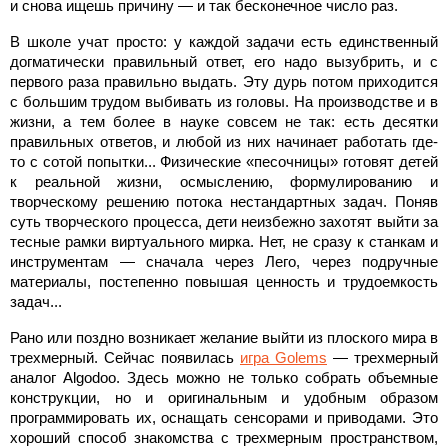
и снова ищешь причину — и так бесконечное число раз.
В школе учат просто: у каждой задачи есть единственный
догматически правильный ответ, его надо вызубрить, и с
первого раза правильно выдать. Эту дурь потом приходится
с большим трудом выбивать из головы. На производстве и в
жизни, а тем более в науке совсем не так: есть десятки
правильных ответов, и любой из них начинает работать где-
то с сотой попытки... Физические «песочницы» готовят детей
к реальной жизни, осмыслению, формулированию и
творческому решению потока нестандартных задач. Поняв
суть творческого процесса, дети неизбежно захотят выйти за
тесные рамки виртуального мирка. Нет, не сразу к станкам и
инструментам — сначала через Лего, через подручные
материалы, постепенно повышая ценность и трудоемкость
задач...
Рано или поздно возникает желание выйти из плоского мира в
трехмерный. Сейчас появилась
игра Golems
— трехмерный
аналог Algodoo. Здесь можно не только собрать объемные
конструкции, но и оригинальным и удобным образом
программировать их, оснащать сенсорами и приводами. Это
хороший способ знакомства с трехмерным пространством,