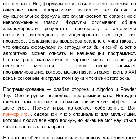
второй план. Нет, формулы не утратили своего значения, но
описание мира алгоритмами настолько же богаче и
функциональнее формульного как микроскоп по сравнению с
невооруженным глазом. Формулы описывают общие
закономерности, результаты процессов, а алгоритмы
позволяют исследовать и моделировать сам ход этих
процессов. Большинство процессов реального мира таковы,
что описать формулами их затруднился бы и гений, а вот в
алгоритмах может описать и начинающий программист.
Поэтом роль математики в картине мира в наши дни
несколько меняется — свою нишу занимает
программирование, которое можно назвать грамотностью XXI
века и основным инструментом науки и техники этого века.
Программирование — слабая сторона и Algodoo и Powder
Toy. Обе игрушки позволяют программировать. Нетрудно
сделать там простые и сложные физические эффекты и
даже игры. Причем игры, авторские, собственные. Вот
пример игры
, сделанной мною специально для мальчишки,
который любил все «про войну», но никак не мог научиться
читать слова слева направо.
Но авторы обеих программ взяли за основу малоизвестные