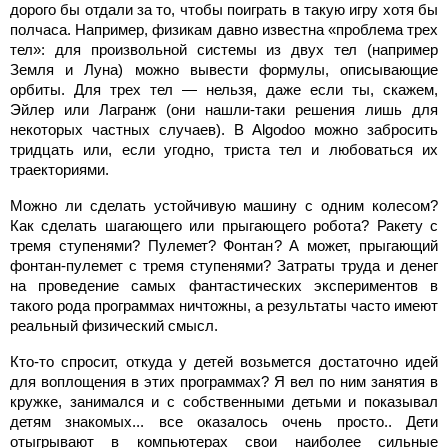
дорого бы отдали за то, чтобы поиграть в такую игру хотя бы
полчаса. Например, физикам давно известна «проблема трех
тел»: для произвольной системы из двух тел (например
Земля и Луна) можно вывести формулы, описывающие
орбиты. Для трех тел — нельзя, даже если ты, скажем,
Эйлер или Лагранж (они нашли-таки решения лишь для
некоторых частных случаев). В Algodoo можно забросить
тридцать или, если угодно, триста тел и любоваться их
траекториями.
Можно ли сделать устойчивую машину с одним колесом?
Как сделать шагающего или прыгающего робота? Ракету с
тремя ступенями? Пулемет? Фонтан? А может, прыгающий
фонтан-пулемет с тремя ступенями? Затраты труда и денег
на проведение самых фантастических экспериментов в
такого рода программах ничтожны, а результаты часто имеют
реальный физический смысл.
Кто-то спросит, откуда у детей возьмется достаточно идей
для воплощения в этих программах? Я вел по ним занятия в
кружке, занимался и с собственными детьми и показывал
детям знакомых... все оказалось очень просто.. Дети
отыгрывают в компьютерах свои наиболее сильные