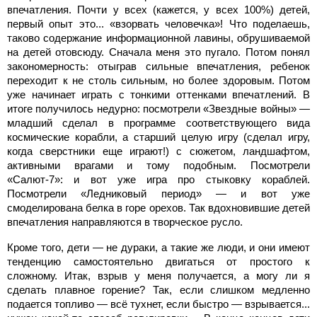
впечатления. Почти у всех (кажется, у всех 100%) детей,
первый опыт это... «взорвать человечка»! Что поделаешь,
таково содержание информационной лавины, обрушиваемой
на детей отовсюду. Сначала меня это пугало. Потом понял
закономерность: отыграв сильные впечатления, ребенок
переходит к не столь сильным, но более здоровым. Потом
уже начинает играть с тонкими оттенками впечатлений. В
итоге получилось недурно: посмотрели «Звездные войны» —
младший сделал в программе соответствующего вида
космические корабли, а старший целую игру (сделал игру,
когда сверстники еще играют!) с сюжетом, ландшафтом,
активными врагами и тому подобным. Посмотрели
«Салют-7»: и вот уже игра про стыковку кораблей.
Посмотрели «Ледниковый период» — и вот уже
смоделирована белка в горе орехов. Так вдохновившие детей
впечатления направляются в творческое русло.
Кроме того, дети — не дураки, а такие же люди, и они имеют
тенденцию самостоятельно двигаться от простого к
сложному. Итак, взрыв у меня получается, а могу ли я
сделать плавное горение? Так, если слишком медленно
подается топливо — всё тухнет, если быстро — взрывается...