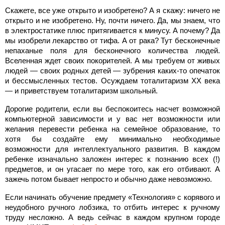
Скажете, все уже открыто и изобретено? А я скажу: ничего не
открыто и не изобретено. Ну, почти ничего. Да, мы знаем, что
в электростатике плюс притягивается к минусу. А почему? Да
мы изобрели лекарство от тифа. А от рака? Тут бесконечные
непаханые поля для бесконечного количества людей.
Вселенная ждет своих покорителей. А мы требуем от живых
людей — своих родных детей — зубрения каких-то опечаток
и бессмысленных тестов. Осуждаем тоталитаризм XX века
— и приветствуем тоталитаризм школьный.
Дорогие родители, если вы беспокоитесь насчет возможной
компьютерной зависимости и у вас нет возможности или
желания перевести ребенка на семейное образование, то
хотя бы создайте ему минимально необходимые
возможности для интеллектуального развития. В каждом
ребенке изначально заложен интерес к познанию всех (!)
предметов, и он угасает по мере того, как его отбивают. А
зажечь потом бывает непросто и обычно даже невозможно.
Если начинать обучение предмету «Технология» с корявого и
неудобного ручного лобзика, то отбить интерес к ручному
труду несложно. А ведь сейчас в каждом крупном городе