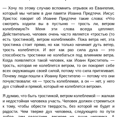
— Хочу по этому случаю вспомнить отрывок из Евангелия,
который мы читаем в дни памяти Иоанна Предтечи. Иисус
Христос говорит об Иоанне Предтече такие слова: «Что
смотреть ходили вы в пустыню — трость ли, ветром
колеблемую?» Меня эти слова всегда цепляют.
Действительно, человек очень часто является «тростью (то
есть тростинкой), ветром колеблемой». Пока ветра нет, эта
тростинка стоит прямо, но как только начинает дуть ветер,
трость колеблется. И вот как раз сила духа — это
способность тростинки не колебаться под влиянием ветра.
Когда появляется такой человек, как Иоанн Креститель —
трость, которая не колеблется ветром, то он покоряет себе
всех окружающих своей силой, потому что сила притягивает.
Почему люди пошли к Иоанну Крестителю — потому что они
почувствовали: «я — трость колеблемая, а он — нет, у него
дух стойкий и прямой, который не колеблется ветром».
Я думаю, что быть тростинкой, ветром колеблемой — жалкая
и недостойная человека участь. Человек должен стремиться
к тому, чтобы обрести твердость, без которой не будет и
радости. Чем тверже дух человека, следующего по пути
добра, тем радостнее, веселее на душе человека. А