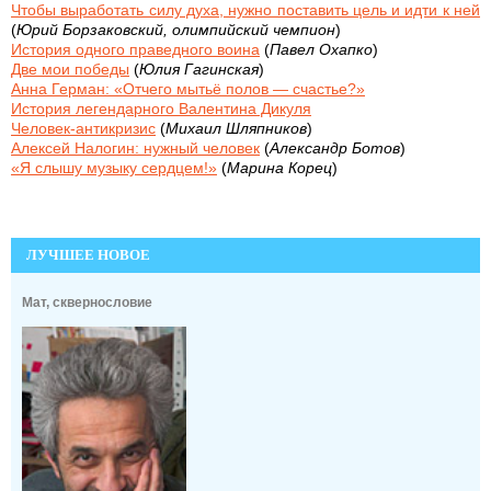
Чтобы выработать силу духа, нужно поставить цель и идти к ней
(
Юрий Борзаковский, олимпийский чемпион
)
История одного праведного воина
(
Павел Охапко
)
Две мои победы
(
Юлия Гагинская
)
Анна Герман: «Отчего мытьё полов — счастье?»
История легендарного Валентина Дикуля
Человек-антикризис
(
Михаил Шляпников
)
Алексей Налогин: нужный человек
(
Александр Ботов
)
«Я cлышу музыку сердцем!»
(
Марина Корец
)
ЛУЧШЕЕ НОВОЕ
Мат, сквернословие