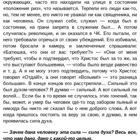
окружающих, часто его находили на улице в состоянии
«положения риз», что называется. Терпели его люди как-то,
но, тем не менее, его никто не уважал ни как священника, ни
как человека. Он служил себе, служил — когда был в
состоянии, на грани запрета в служении был… А потом
случилась революция, и он оказался в ЧК. Его пытали, от
него требовали отречься от своих убеждений. Его избивали,
потом бросали в камеру, и заключенные спрашивали:
«Батюшка, что они от вас требуют?» — «Они от меня
требуют, чтобы я подтвердил, что Христос был за то же, за
что выступают большевики, — чтобы было везде равенство
и т. д. А я не могу этого подтвердить, потому что Христос
говорил «Отдай!», а они говорят «Возьми!» — это разница
большая». В конце концов его расстреляли… Сильный это
был духом человек? Я думаю — сильный. А вот сильный ли
волей… Если бы в то время не случилось этих гонений, так
бы, может, и умер бы человек где-то под забором пьяный и
никогда бы никто не сказал бы о нем доброго слова. А вот
когда пришлось постоять за веру за свою, я думаю, в нем
проявилась сила духа.
— Зачем дана человеку эта сила — сила духа? Весь все,
что нам дано, дано с какой-то целью.