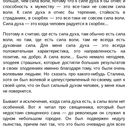
больше, чем сила воли, потому что к силе духа я бы отнес и
способность к мужеству — это все-таки не совсем сила
воли. К силе духа я отнес бы терпение, стойкость в
страданиях, в скорбях — это все-таки не совсем сила воли.
Сила духа — это когда человек радуется в скорбях...
Поэтому я считаю, где есть сила духа, там обычно есть сила
воли, но там, где есть сила воли, там не всегда есть
духовная сила. Для меня сила духа — это всегда
положительная характеристика, это направленность на
позитив, на добро. А сила воли… Было немало негодяев,
злодеев страшных, которые достигли больших результатов
в своих злодеяниях именно благодаря тому, что были очень
волевыми людьми. Но сказать про какого-нибудь Сталина,
хотя он был волевой и целеустремленный по-своему, шел к
своей цели, что он был сильный духом человек, у меня язык
не повернется.
Бывают и исключения, когда сила духа есть, а силы воли нет
особенной. Вот я читал про священника, который был
недостоин священного сана — до революции он служил в
одном небольшом городке. Он был подвержен недугу
пьянства, причем пил так, что это было очевидно для всех