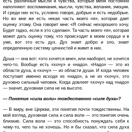
есть различные мысли и чувства, которые меня постоянно
наполняют: воспоминания, мысли, чувства, желания, эмоции.
И среди них есть, условно говоря, добрые и есть недобрые.
Но во мне же есть некая часть моего «я», которая дает
оценку этому. Она говорит мне: «Я сейчас нехорошего хочу.
Будет гадко, если я это сделаю». Та часть моего «я», которая
может дать оценку тому, что происходит в моем сердце и в
уме, вот это есть дух. Дух знает добро и зло, знает
определенную систему ценностей и живет в них.
Душа — она вот: «это хочется мне», или наоборот, не хочется
чего-то. Вообще есть «хочу» и «надо». «Надо» — это из
области духа, а «хочу» — из области души. И когда человек
поступает именно исходя из «надо», а не из «хочу», это
духовно сильный человек. Когда довлеет «хочу» над «надо»
— значит, духовная сила не на высоте.
— Понятие «сила воли» тождественно «силе духа»?
— В миру, вне Церкви, эти понятия почти тождественны. На
мой взгляд, духовная сила и сила воли — это понятия очень
близкие. Сила воли — это способность понуждать себя к
чему-то, чего ты не хочешь. Но я бы сказал, что сила духа