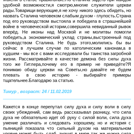
удобной возможности,я смотрю,многие служители церкви
рады.Товарищи верующие,я не хочу никого здесь обидеть, но
назвать Сталина человеком слабым духом - глупость.Страна
под его руководством выстояла и победила в страшнейшей
войне в человеческой истории,совершила невиданный рывок
вперёд. Не иконы над Москвой и не молитвы помогли
победить,а экономический уклад страны,выстроенный под
руководством Сталина. Не будь этого,молились бы вы
сейчас в лучшем случае по католическим канонам,а в
худшем - мы все с вами исследовали бы таинства загробной
жизни. Рассматривайте в качестве демона без силы духа
того же Гитлера,почему его в пример не приведёте?Я
понимаю обиду церкви на Советы,но давайте не будем
плевать в свою историю - выбирайте примеры
тщательнее.Благодарю за статью.
Тимур , возраст: 24 / 11.02.2019
Кажется в конце перепутал силу духа и силу воли в силу
своих убеждений, сам ведь рассказывал разницу, что сила
духа не обязательно идет об руку с силой воли, сила духа
умение различать и следовать хорошему, но и история с
пьяницей показала что сильный духом на материальном
уровне может быть слаб, значит в мире так же нужна сила