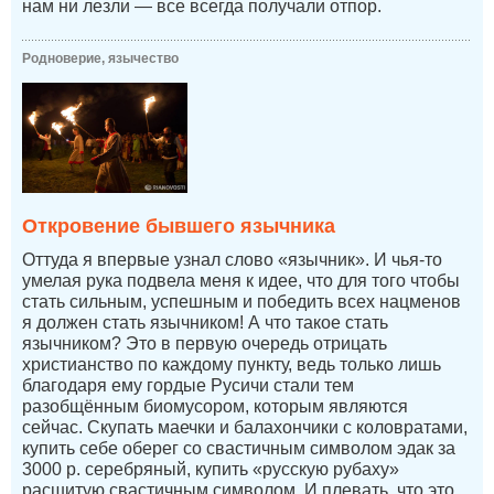
нам ни лезли — все всегда получали отпор.
Родноверие, язычество
Откровение бывшего язычника
Оттуда я впервые узнал слово «язычник». И чья-то
умелая рука подвела меня к идее, что для того чтобы
стать сильным, успешным и победить всех нацменов
я должен стать язычником! А что такое стать
язычником? Это в первую очередь отрицать
христианство по каждому пункту, ведь только лишь
благодаря ему гордые Русичи стали тем
разобщённым биомусором, которым являются
сейчас. Скупать маечки и балахончики с коловратами,
купить себе оберег со свастичным символом эдак за
3000 р. серебряный, купить «русскую рубаху»
расшитую свастичным символом. И плевать, что это