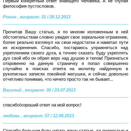
Первый конкретный ответ знающего человека. А не глупая
философия пустословов.
Ронин , возраст: 31 / 20.12.2013
Прочитав Вашу статью, я по многим изложенным в ней
обстоятельствам словно увидел свое зеркальное отражение,
более реально взглянул на свои недостатки и наметал пути
их искоренения. Спасибо, постараюсь упражняться над
укреплением своего духа, а точнее сказать буду укреплять
дух свой ибо он обрел верх над душою и телом! Признаться
откровенно на данную страничку я попал совершенно
случайно в поисках ответа на молитву найденную в
рукописных записях покойной матушки, и сейчас довольно
отчетливо понимаю, что ничего просто так не бывает...
Василий , возраст: 30 / 23.07.2013
спасибо!хороший ответ на мой вопрос!
любовь , возраст: 57 / 12.06.2013
Спасибо большое,буду читать вашу статью, да полностью и