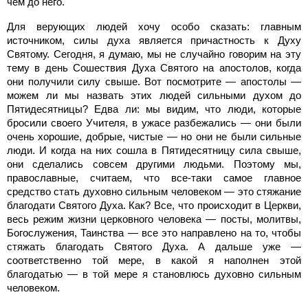
чем до него.
Для верующих людей хочу особо сказать: главным
источником, силы духа является причастность к Духу
Святому. Сегодня, я думаю, мы не случайно говорим на эту
тему в день Сошествия Духа Святого на апостолов, когда
они получили силу свыше. Вот посмотрите — апостолы —
можем ли мы назвать этих людей сильными духом до
Пятидесятницы? Едва ли: мы видим, что люди, которые
бросили своего Учителя, в ужасе разбежались — они были
очень хорошие, добрые, чистые — но они не были сильные
люди. И когда на них сошла в Пятидесятницу сила свыше,
они сделались совсем другими людьми. Поэтому мы,
православные, считаем, что все-таки самое главное
средство стать духовно сильным человеком — это стяжание
благодати Святого Духа. Как? Все, что происходит в Церкви,
весь режим жизни церковного человека — посты, молитвы,
Богослужения, Таинства — все это направлено на то, чтобы
стяжать благодать Святого Духа. А дальше уже —
соответственно той мере, в какой я наполнен этой
благодатью — в той мере я становлюсь духовно сильным
человеком.