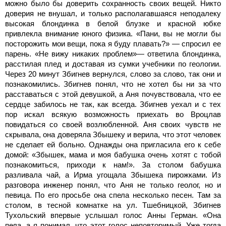
можно было бы доверить сохранность своих вещей. Никто
доверия не внушал, и только располагавшаяся неподалеку
высокая блондинка в белой блузке и красной юбке
привлекла внимание юного физика. «Пани, вы не могли бы
посторожить мои вещи, пока я буду плавать?» — спросил ее
парень. «Не вижу никаких проблем»— ответила блондинка,
расстилая плед и доставая из сумки учебники по геологии.
Через 20 минут Збигнев вернулся, слово за слово, так они и
познакомились. Збигнев понял, что не хотел бы ни за что
расставаться с этой девушкой, а Аня почувствовала, что ее
сердце забилось не так, как всегда. Збигнев уехал и с тех
пор искал всякую возможность приехать во Вроцлав
повидаться со своей возлюбленной. Аня своих чувств не
скрывала, она доверяла Збышеку и верила, что этот человек
не сделает ей больно. Однажды она пригласила его к себе
домой: «Збышек, мама и моя бабушка очень хотят с тобой
познакомиться, приходи к нам!». За столом бабушка
разливала чай, а Ирма угощала Збышека пирожками. Из
разговора инженер понял, что Аня не только геолог, но и
певица. По его просьбе она спела несколько песен. Там за
столом, в тесной комнатке на ул. Тшебницкой, Збигнев
Тухольский впервые услышал голос Анны Герман. «Она
пела, а я понимал, что этот голос неповторимый. Уже тогда