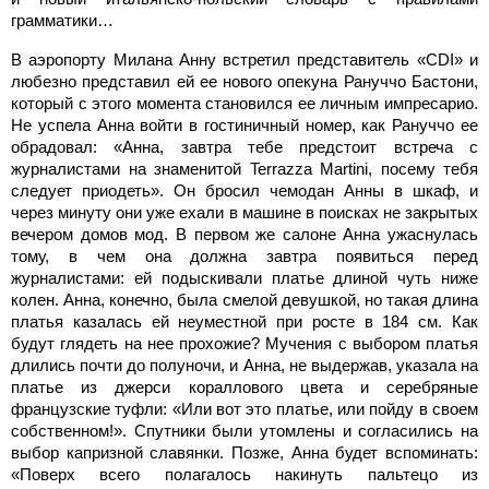
грамматики…
В аэропорту Милана Анну встретил представитель «CDI» и
любезно представил ей ее нового опекуна Рануччо Бастони,
который с этого момента становился ее личным импресарио.
Не успела Анна войти в гостиничный номер, как Рануччо ее
обрадовал: «Анна, завтра тебе предстоит встреча с
журналистами на знаменитой Terrazza Martini, посему тебя
следует приодеть». Он бросил чемодан Анны в шкаф, и
через минуту они уже ехали в машине в поисках не закрытых
вечером домов мод. В первом же салоне Анна ужаснулась
тому, в чем она должна завтра появиться перед
журналистами: ей подыскивали платье длиной чуть ниже
колен. Анна, конечно, была смелой девушкой, но такая длина
платья казалась ей неуместной при росте в
184 см. Как
будут глядеть на нее прохожие? Мучения с выбором платья
длились почти до полуночи, и Анна, не выдержав, указала на
платье из джерси кораллового цвета и серебряные
французские туфли: «Или вот это платье, или пойду в своем
собственном!». Спутники были утомлены и согласились на
выбор капризной славянки. Позже, Анна будет вспоминать:
«Поверх всего полагалось накинуть пальтецо из