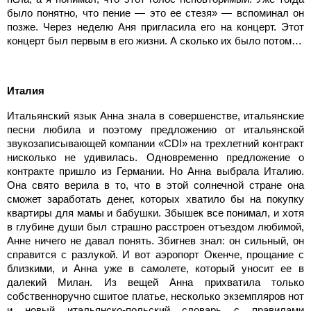
было понятно, что пение — это ее стезя» — вспоминал он
позже. Через неделю Аня пригласила его на концерт. Этот
концерт был первым в его жизни. А сколько их было потом…
Италия
Итальянский язык Анна знала в совершенстве, итальянские
песни любила и поэтому предложению от итальянской
звукозаписывающей компании «CDI» на трехлетний контракт
нисколько не удивилась. Одновременно предложение о
контракте пришло из Германии. Но Анна выбрала Италию.
Она свято верила в то, что в этой солнечной стране она
сможет заработать денег, которых хватило бы на покупку
квартиры для мамы и бабушки. Збышек все понимал, и хотя
в глубине души был страшно расстроен отъездом любимой,
Анне ничего не давал понять. Збигнев знал: он сильный, он
справится с разлукой. И вот аэропорт Окенче, прощание с
близкими, и Анна уже в самолете, который уносит ее в
далекий Милан. Из вещей Анна прихватила только
собственноручно сшитое платье, несколько экземпляров нот
и новый итальянско-польский словарь с правилами