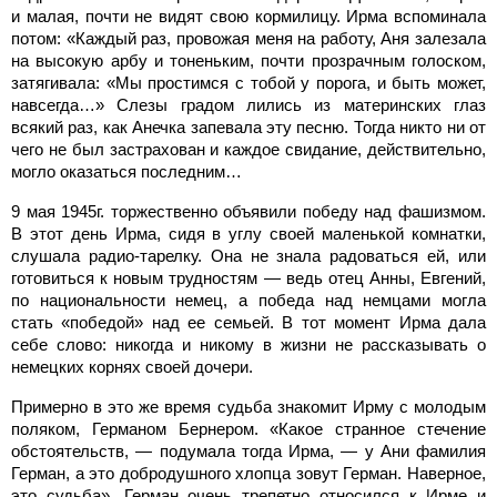
и малая, почти не видят свою кормилицу. Ирма вспоминала
потом: «Каждый раз, провожая меня на работу, Аня залезала
на высокую арбу и тоненьким, почти прозрачным голоском,
затягивала: «Мы простимся с тобой у порога, и быть может,
навсегда…» Слезы градом лились из материнских глаз
всякий раз, как Анечка запевала эту песню. Тогда никто ни от
чего не был застрахован и каждое свидание, действительно,
могло оказаться последним…
9 мая 1945г. торжественно объявили победу над фашизмом.
В этот день Ирма, сидя в углу своей маленькой комнатки,
слушала радио-тарелку. Она не знала радоваться ей, или
готовиться к новым трудностям — ведь отец Анны, Евгений,
по национальности немец, а победа над немцами могла
стать «победой» над ее семьей. В тот момент Ирма дала
себе слово: никогда и никому в жизни не рассказывать о
немецких корнях своей дочери.
Примерно в это же время судьба знакомит Ирму с молодым
поляком, Германом Бернером. «Какое странное стечение
обстоятельств, — подумала тогда Ирма, — у Ани фамилия
Герман, а это добродушного хлопца зовут Герман. Наверное,
это судьба». Герман очень трепетно относился к Ирме и