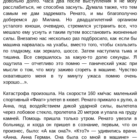
довольно долго. Часа два после выступления я не могу
расслабиться, не способна заснуть. Думала также, что тем
самым не дам задремать Ренато, и мы благополучно
доберемся до Милана. Но двадцатилетний организм
усталого юноши, очевидно, стремился устранить все, что
мешало ему уснуть и таким путем восстановить жизненные
силы. Внезапно нас несколько раз подбросило, как если бы
машина нарвалась на ухабы, вместо того, чтобы скользить
по гладкому, как зеркало, шоссе. Затем наступила тьма и
тишина. Все свершилось за какую-то долю секунды. Я
ощутила — отчетливо это помню — панический ужас при
мысли о том, что могу заживо сгореть в машине. Чувство
охватившего меня в ту минуту ужаса помню очень
хорошо…».
Катастрофа произошла. На скорости 160 км/час маленький
спортивный «Фиат» улетел в кювет. Ренато прижало к рулю, а
Анна, под воздействием дикой ударной силы, вылетела
через лобовое стекло, пролетела
20 метров и упала на груду
камней. Помощь пришла только утром. Ренато увезли в
больницу, и когда он пришел в сознание, первым, что он
произнес, было: «А как она?». «Кто?» — удивились врачи.
«Анна. Анна Герман. Она была со мной в машине» —