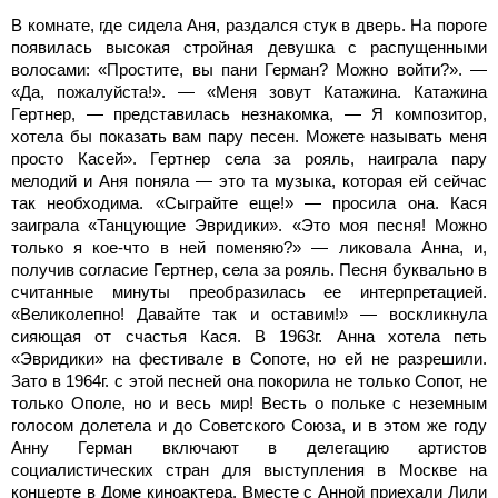
В комнате, где сидела Аня, раздался стук в дверь. На пороге
появилась высокая стройная девушка с распущенными
волосами: «Простите, вы пани Герман? Можно войти?». —
«Да, пожалуйста!». — «Меня зовут Катажина. Катажина
Гертнер, — представилась незнакомка, — Я композитор,
хотела бы показать вам пару песен. Можете называть меня
просто Касей». Гертнер села за рояль, наиграла пару
мелодий и Аня поняла — это та музыка, которая ей сейчас
так необходима. «Сыграйте еще!» — просила она. Кася
заиграла «Танцующие Эвридики». «Это моя песня! Можно
только я кое-что в ней поменяю?» — ликовала Анна, и,
получив согласие Гертнер, села за рояль. Песня буквально в
считанные минуты преобразилась ее интерпретацией.
«Великолепно! Давайте так и оставим!» — воскликнула
сияющая от счастья Кася. В 1963г. Анна хотела петь
«Эвридики» на фестивале в Сопоте, но ей не разрешили.
Зато в 1964г. с этой песней она покорила не только Сопот, не
только Ополе, но и весь мир! Весть о польке с неземным
голосом долетела и до Советского Союза, и в этом же году
Анну Герман включают в делегацию артистов
социалистических стран для выступления в Москве на
концерте в Доме киноактера. Вместе с Анной приехали Лили