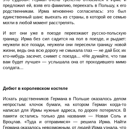
предложил ей, взяв его фамилию, переехать в Польшу, к его
родственникам. Ирма мгновенно согласилась: это был
единственный шанс выехать из страны, в которой ее семью
могли в любой момент расстрелять.
И вот они уже в поезде переезжают русско-польскую
границу. Ирма без сил садится на пол в поезде, и рыдает:
неужели все позади, неужели они пересекли границу новой
жизни, ведь она всю дорогу не смыкала глаз — не дай Бог, их
кто-нибудь засечет, снимет с поезда… «Не думайте, что там
вам будет лучше» — услышала она от проходившего мимо
солдата…
Дебют в королевском костеле
Искать родственников Германа в Польше оказалось делом
непростым: клочок бумаги, на котором Герман когда-то
написал для Ирмы нужные адреса, по дороге потерялся. В
памяти остались только два названия — Новая Соль и
Вроцлав. «Туда и отправимся» — решила Ирма. Найти
Германа оказалось невозможным, от людей Ирма узнала, что