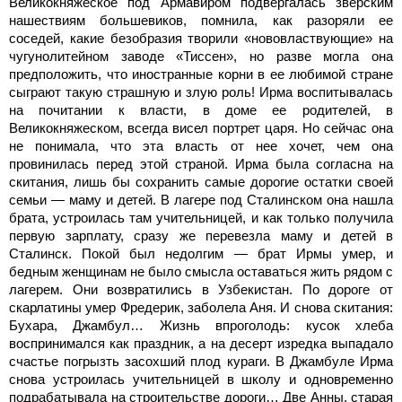
Великокняжеское под Армавиром подвергалась зверским
нашествиям большевиков, помнила, как разоряли ее
соседей, какие безобразия творили «нововластвующие» на
чугунолитейном заводе «Тиссен», но разве могла она
предположить, что иностранные корни в ее любимой стране
сыграют такую страшную и злую роль! Ирма воспитывалась
на почитании к власти, в доме ее родителей, в
Великокняжеском, всегда висел портрет царя. Но сейчас она
не понимала, что эта власть от нее хочет, чем она
провинилась перед этой страной. Ирма была согласна на
скитания, лишь бы сохранить самые дорогие остатки своей
семьи — маму и детей. В лагере под Сталинском она нашла
брата, устроилась там учительницей, и как только получила
первую зарплату, сразу же перевезла маму и детей в
Сталинск. Покой был недолгим — брат Ирмы умер, и
бедным женщинам не было смысла оставаться жить рядом с
лагерем. Они возвратились в Узбекистан. По дороге от
скарлатины умер Фредерик, заболела Аня. И снова скитания:
Бухара, Джамбул… Жизнь впроголодь: кусок хлеба
воспринимался как праздник, а на десерт изредка выпадало
счастье погрызть засохший плод кураги. В Джамбуле Ирма
снова устроилась учительницей в школу и одновременно
подрабатывала на строительстве дороги… Две Анны, старая