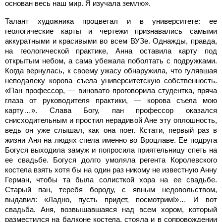
основан весь наш мир. Я изучала землю».
Талант художника процветал и в университете: ее
геологические карты и чертежи признавались самыми
аккуратными и красивыми во всем ВУЗе. Однажды, правда,
на геологической практике, Анна оставила карту под
открытым небом, а сама убежала поболтать с подружками.
Когда вернулась, к своему ужасу обнаружила, что гулявшая
неподалеку корова съела университетскую собственность.
«Пан профессор, — виновато проговорила студентка, пряча
глаза от руководителя практики, — корова съела мою
карту…». Слава Богу, пан профессор оказался
снисходительным и простил нерадивой Ане эту оплошность,
ведь он уже слышал, как она поет. Кстати, первый раз в
жизни Аня на людях спела именно во Вроцлаве. Ее подруга
Богуся выходила замуж и попросила приятельницу спеть на
ее свадьбе. Богуся долго умоляла регента Королевского
костела взять хотя бы на один раз никому не известную Анну
Герман, чтобы та была солисткой хора на ее свадьбе.
Старый пан, теребя бороду, с явным недовольством,
выдавил: «Ладно, пусть придет, посмотрим!»… И вот
свадьба. Аня, возвышавшаяся над всем хором, который
разместился на балконе костела, стояла и в сопровождении