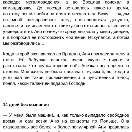
кафедре металловедения, а во Вроцлав приехал в
командировку. До поезда оставалось какое-то время,
поэтому решил пойти на пляж и искупаться. Вижу — рядом
со мной разворачивает плед светловолосая девушка,
садится и начинает читать книжку (она готовилась к сессии в
университете). Аня почему-то сразу вызвала у меня доверие,
и я попросил её посторожить мои вещи. Искупался, а потом
мы разговорились…
Когда второй раз приехал во Вроцлав, Аня пригласила меня в
гости. Её бабушка испекла очень вкусные пироги и
рассказала, что внучка хорошо поёт. Анечка спела прямо за
столом. Моя жизнь не была связана с музыкой, но, когда я
услышал её такой проникновенный и чувственный голос,
понял, какой талант ей подарил Господь.
14 дней без сознания
— У меня была машина, и, как только выпадало свободное
время, я сам возил Аню на концерты по Польше. Она
становилась всё более и более популярной. Аня нравилась