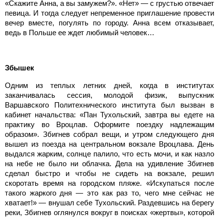
«Скажите Анна, а вы замужем?». «Нет» — с грустью отвечает
певица. И тогда следует непременное приглашение провести
вечер вместе, погулять по городу. Анна всем отказывает,
ведь в Польше ее ждет любимый человек…
Збышек
Одним из теплых летних дней, когда в институтах
заканчивалась сессия, молодой физик, выпускник
Варшавского Политехнического института был вызван в
кабинет начальства: «Пан Тухольский, завтра вы едете на
практику во Вроцлав. Оформите поездку надлежащим
образом». Збигнев собрал вещи, и утром следующего дня
вышел из поезда на центральном вокзале Вроцлава. День
выдался жарким, солнце палило, что есть мочи, и как назло
на небе не было ни облачка. Дела на удивление Збигнев
сделал быстро и чтобы не сидеть на вокзале, решил
скоротать время на городском пляже. «Искупаться после
такого жаркого дня — это как раз то, чего мне сейчас не
хватает!» — внушал себе Тухольский. Раздевшись на берегу
реки, Збигнев оглянулся вокруг в поисках «жертвы», которой