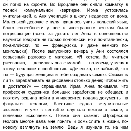
он погиб на фронте. Во Вроцлаве они сняли комнатку в
тесной коммунальной квартирке, Ирма устроилась
учительницей, а Аня ученицей в школу недалеко от дома.
Маленькой девочке с нуля пришлось учить польский язык,
благо способности у нее к иностранным языкам были
потрясающие (всего за десять лет Анна в совершенстве
научится говорить не только по-польски, но и по-итальянски,
по-английски, по — французски, и даже немного по-
монгольски). После выпускного вечера у Ани состоялся
серьезный разговор с матерью. «Я хотела бы учиться
рисованию, — делилась она с мамой, — по-моему, у меня к
этому неплохие способности». «Доченька, не забывай, что
ты — будущая женщина и тебе создавать семью. Сможешь
ли ты зарабатывать на рисовании столько денег, чтобы жить
в достатке?» — спрашивала Ирма. Анна понимала, что
профессия художника больших заработков не обещает, и
поэтому решила пойти в университет, подала документы на
факультет геологии, блестяще сдала вступительные
экзамены и уже в сентябре слушала лекции о земле, о
полезных ископаемых. Позже она скажет: «Профессия
геолога многое дала мне понять и осмыслить в жизни, по-
новому взглянуть на землю. Ведь я изучала то, на чем