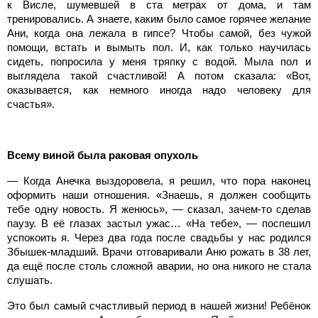
к Висле, шумевшей в ста метрах от дома, и там
тренировались. А знаете, каким было самое горячее желание
Ани, когда она лежала в гипсе? Чтобы самой, без чужой
помощи, встать и вымыть пол. И, как только научилась
сидеть, попросила у меня тряпку с водой. Мыла пол и
выглядела такой счастливой! А потом сказала: «Вот,
оказывается, как немного иногда надо человеку для
счастья».
Всему виной была раковая опухоль
— Когда Анечка выздоровела, я решил, что пора наконец
оформить наши отношения. «Знаешь, я должен сообщить
тебе одну новость. Я женюсь», — сказал, зачем-то сделав
паузу. В её глазах застыл ужас… «На тебе», — поспешил
успокоить я. Через два года после свадьбы у нас родился
Збышек-младший. Врачи отговаривали Аню рожать в 38 лет,
да ещё после столь сложной аварии, но она никого не стала
слушать.
Это был самый счастливый период в нашей жизни! Ребёнок