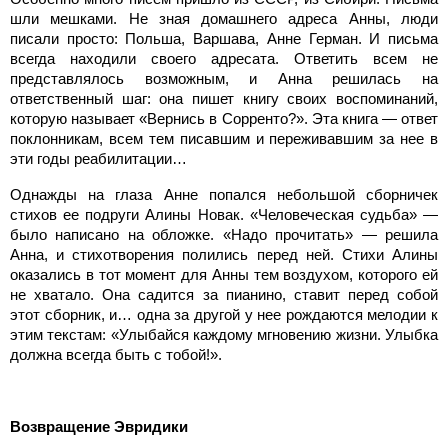
шли мешками. Не зная домашнего адреса Анны, люди
писали просто: Польша, Варшава, Анне Герман. И письма
всегда находили своего адресата. Ответить всем не
представлялось возможным, и Анна решилась на
ответственный шаг: она пишет книгу своих воспоминаний,
которую называет «Вернись в Сорренто?». Эта книга — ответ
поклонникам, всем тем писавшим и переживавшим за нее в
эти годы реабилитации…
Однажды на глаза Анне попался небольшой сборничек
стихов ее подруги Алины Новак. «Человеческая судьба» —
было написано на обложке. «Надо прочитать» — решила
Анна, и стихотворения полились перед ней. Стихи Алины
оказались в тот момент для Анны тем воздухом, которого ей
не хватало. Она садится за пианино, ставит перед собой
этот сборник, и… одна за другой у нее рождаются мелодии к
этим текстам: «Улыбайся каждому мгновению жизни. Улыбка
должна всегда быть с тобой!».
Возвращение Эвридики