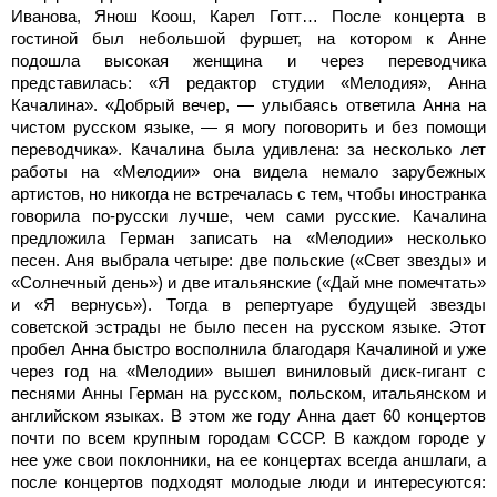
Иванова, Янош Коош, Карел Готт… После концерта в
гостиной был небольшой фуршет, на котором к Анне
подошла высокая женщина и через переводчика
представилась: «Я редактор студии «Мелодия», Анна
Качалина». «Добрый вечер, — улыбаясь ответила Анна на
чистом русском языке, — я могу поговорить и без помощи
переводчика». Качалина была удивлена: за несколько лет
работы на «Мелодии» она видела немало зарубежных
артистов, но никогда не встречалась с тем, чтобы иностранка
говорила по-русски лучше, чем сами русские. Качалина
предложила Герман записать на «Мелодии» несколько
песен. Аня выбрала четыре: две польские («Свет звезды» и
«Солнечный день») и две итальянские («Дай мне помечтать»
и «Я вернусь»). Тогда в репертуаре будущей звезды
советской эстрады не было песен на русском языке. Этот
пробел Анна быстро восполнила благодаря Качалиной и уже
через год на «Мелодии» вышел виниловый диск-гигант с
песнями Анны Герман на русском, польском, итальянском и
английском языках. В этом же году Анна дает 60 концертов
почти по всем крупным городам СССР. В каждом городе у
нее уже свои поклонники, на ее концертах всегда аншлаги, а
после концертов подходят молодые люди и интересуются: