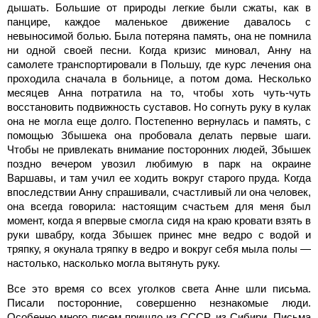
дышать. Большие от природы легкие были сжаты, как в
панцире, каждое маленькое движение давалось с
невыносимой болью. Была потеряна память, она не помнила
ни одной своей песни. Когда кризис миновал, Анну на
самолете транспортировали в Польшу, где курс лечения она
проходила сначала в больнице, а потом дома. Несколько
месяцев Анна потратила на то, чтобы хоть чуть-чуть
восстановить подвижность суставов. Но согнуть руку в кулак
она не могла еще долго. Постепенно вернулась и память, с
помощью Збышека она пробовала делать первые шаги.
Чтобы не привлекать внимание посторонних людей, Збышек
поздно вечером увозил любимую в парк на окраине
Варшавы, и там учил ее ходить вокруг старого пруда. Когда
впоследствии Анну спрашивали, счастливый ли она человек,
она всегда говорила: настоящим счастьем для меня был
момент, когда я впервые смогла сидя на краю кровати взять в
руки швабру, когда Збышек принес мне ведро с водой и
тряпку, я окунала тряпку в ведро и вокруг себя мыла полы —
настолько, насколько могла вытянуть руку.
Все это время со всех уголков света Анне шли письма.
Писали посторонние, совершенно незнакомые люди.
Особенно много писем пришло из СССР, из Сибири. Письма