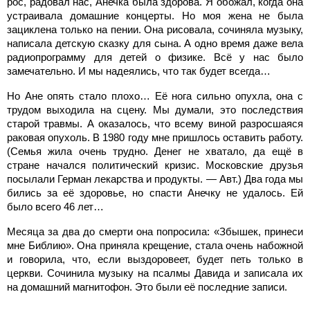
рос, радовал нас, Анечка была здорова. Я обожал, когда она
устраивала домашние концерты. Но моя жена не была
зациклена только на пении. Она рисовала, сочиняла музыку,
написала детскую сказку для сына. А одно время даже вела
радиопрограмму для детей о физике. Всё у нас было
замечательно. И мы надеялись, что так будет всегда…
Но Ане опять стало плохо… Её нога сильно опухла, она с
трудом выходила на сцену. Мы думали, это последствия
старой травмы. А оказалось, что всему виной разросшаяся
раковая опухоль. В 1980 году мне пришлось оставить работу.
(Семья жила очень трудно. Денег не хватало, да ещё в
стране начался политический кризис. Московские друзья
посылали Герман лекарства и продукты. — Авт.) Два года мы
бились за её здоровье, но спасти Анечку не удалось. Ей
было всего 46 лет…
Месяца за два до смерти она попросила: «Збышек, принеси
мне Библию». Она приняла крещение, стала очень набожной
и говорила, что, если выздоровеет, будет петь только в
церкви. Сочинила музыку на псалмы Давида и записала их
на домашний магнитофон. Это были её последние записи.