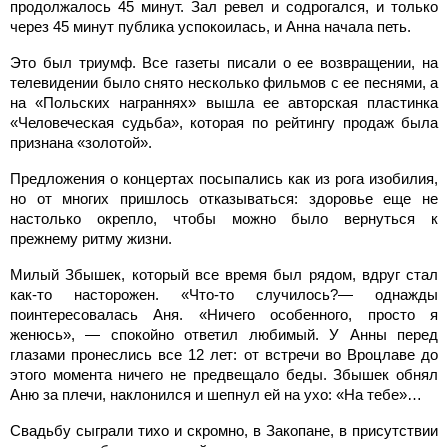
продолжалось 45 минут. Зал ревел и содрогался, и только
через 45 минут публика успокоилась, и Анна начала петь.
Это был триумф. Все газеты писали о ее возвращении, на
телевидении было снято несколько фильмов с ее песнями, а
на «Польских награннях» вышла ее авторская пластинка
«Человеческая судьба», которая по рейтингу продаж была
признана «золотой».
Предложения о концертах посыпались как из рога изобилия,
но от многих пришлось отказываться: здоровье еще не
настолько окрепло, чтобы можно было вернуться к
прежнему ритму жизни.
Милый Збышек, который все время был рядом, вдруг стал
как-то насторожен. «Что-то случилось?— однажды
поинтересовалась Аня. «Ничего особенного, просто я
женюсь», — спокойно ответил любимый. У Анны перед
глазами пронеслись все 12 лет: от встречи во Вроцлаве до
этого момента ничего не предвещало беды. Збышек обнял
Аню за плечи, наклонился и шепнул ей на ухо: «На тебе»…
Свадьбу сыграли тихо и скромно, в Закопане, в присутствии