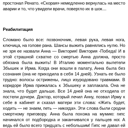
простонал Ренато. «Скорая» немедленно вернулась на место
аварии и то, что увидели врачи, повергло их в шок…
Реабилитация
Сломано было все: позвоночник, левая рука, левая нога,
ключица, на голове рана. Шансы выжить равнялись нулю. Но
не зря ее назвали Анна — Виктория! Виктория -Победа! И в
этой страшной схватке со смертью Анна должна, просто
обязана была выжить! В Италию моментально вылетели
Збышек и Ирма. Когда они вошли в палату, Анна была без
сознания (она не приходила в себя 14 дней). Узнать ее было
трудно: волосы острижены, лицо изуродовано травмами. В
коридоре Ирма прижалась к Збышеку и заплакала. Она не
знала, что будет дальше. Все 14 дней она не отходила от
постели дочери. Доктор, который лечил Анну, позвал Ирму к
себе в кабинет и сказал матери эти слова: «Жить будет,
ходить — не знаем, петь — никогда». Эти слова были сродни
смертному приговору. Анна была похожа на мумию: гипс
начинался от подбородка и заканчивался у пальцев ног. А
ведь ей было всего тридцать с небольшим! Гипс не давал ей