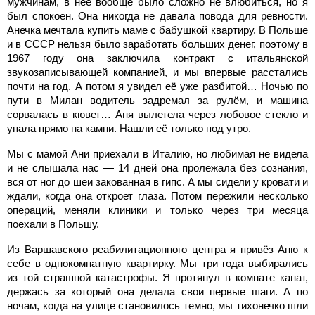
мужчинам, в неё вообще было сложно не влюбиться, но я
был спокоен. Она никогда не давала повода для ревности.
Анечка мечтала купить маме с бабушкой квартиру. В Польше
и в СССР нельзя было заработать больших денег, поэтому в
1967 году она заключила контракт с итальянской
звукозаписывающей компанией, и мы впервые расстались
почти на год. А потом я увидел её уже разбитой… Ночью по
пути в Милан водитель задремал за рулём, и машина
сорвалась в кювет… Аня вылетела через лобовое стекло и
упала прямо на камни. Нашли её только под утро.
Мы с мамой Ани приехали в Италию, но любимая не видела
и не слышала нас — 14 дней она пролежала без сознания,
вся от ног до шеи закованная в гипс. А мы сидели у кровати и
ждали, когда она откроет глаза. Потом пережили несколько
операций, меняли клиники и только через три месяца
поехали в Польшу.
Из Варшавского реабилитационного центра я привёз Аню к
себе в однокомнатную квартирку. Мы три года выбирались
из той страшной катастрофы. Я протянул в комнате канат,
держась за который она делала свои первые шаги. А по
ночам, когда на улице становилось темно, мы тихонечко шли