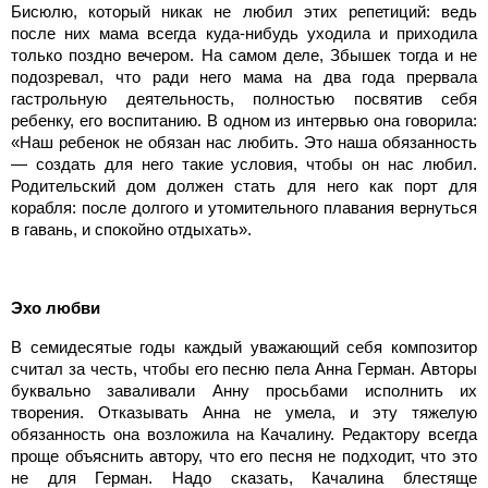
Бисюлю, который никак не любил этих репетиций: ведь
после них мама всегда куда-нибудь уходила и приходила
только поздно вечером. На самом деле, Збышек тогда и не
подозревал, что ради него мама на два года прервала
гастрольную деятельность, полностью посвятив себя
ребенку, его воспитанию. В одном из интервью она говорила:
«Наш ребенок не обязан нас любить. Это наша обязанность
— создать для него такие условия, чтобы он нас любил.
Родительский дом должен стать для него как порт для
корабля: после долгого и утомительного плавания вернуться
в гавань, и спокойно отдыхать».
Эхо любви
В семидесятые годы каждый уважающий себя композитор
считал за честь, чтобы его песню пела Анна Герман. Авторы
буквально заваливали Анну просьбами исполнить их
творения. Отказывать Анна не умела, и эту тяжелую
обязанность она возложила на Качалину. Редактору всегда
проще объяснить автору, что его песня не подходит, что это
не для Герман. Надо сказать, Качалина блестяще