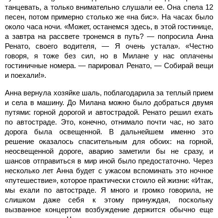
танцевать, а только внимательно слушали ее. Она спела 12
песен, потом примерно столько же «на бис». На часах было
около часа ночи. «Может, останемся здесь, в этой гостинице,
а завтра на рассвете тронемся в путь? — попросила Анна
Ренато, своего водителя, — Я очень устала». «Честно
говоря, я тоже без сил, но в Милане у нас оплачены
гостиничные номера. — парировал Ренато, — Собирай вещи
и поехали!».
Анна вернула хозяйке шаль, поблагодарила за теплый прием
и села в машину. До Милана можно было добраться двумя
путями: горной дорогой и автострадой. Ренато решил ехать
по автостраде. Это, конечно, отнимало почти час, но зато
дорога была освещенной. В дальнейшем именно это
решение оказалось спасительным для обоих: на горной,
неосвещенной дороге, аварию заметили бы не сразу, и
шансов отправиться в мир иной было предостаточно. Через
несколько лет Анна будет с ужасом вспоминать это ночное
«путешествие», которое практически стоило ей жизни: «Итак,
мы ехали по автостраде. Я много и громко говорила, не
слишком даже себя к этому принуждая, поскольку
вызванное концертом возбуждение держится обычно еще