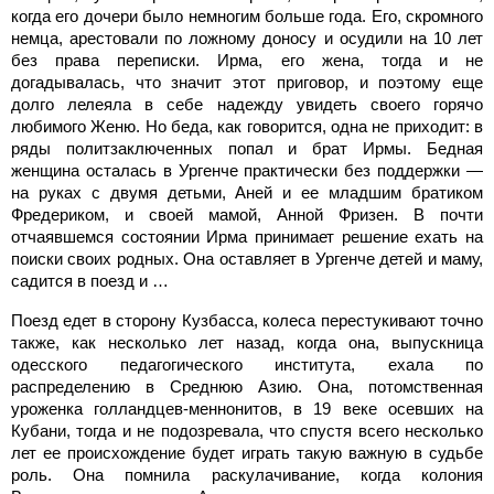
когда его дочери было немногим больше года. Его, скромного
немца, арестовали по ложному доносу и осудили на 10 лет
без права переписки. Ирма, его жена, тогда и не
догадывалась, что значит этот приговор, и поэтому еще
долго лелеяла в себе надежду увидеть своего горячо
любимого Женю. Но беда, как говорится, одна не приходит: в
ряды политзаключенных попал и брат Ирмы. Бедная
женщина осталась в Ургенче практически без поддержки —
на руках с двумя детьми, Аней и ее младшим братиком
Фредериком, и своей мамой, Анной Фризен. В почти
отчаявшемся состоянии Ирма принимает решение ехать на
поиски своих родных. Она оставляет в Ургенче детей и маму,
садится в поезд и …
Поезд едет в сторону Кузбасса, колеса перестукивают точно
также, как несколько лет назад, когда она, выпускница
одесского педагогического института, ехала по
распределению в Среднюю Азию. Она, потомственная
уроженка голландцев-меннонитов, в 19 веке осевших на
Кубани, тогда и не подозревала, что спустя всего несколько
лет ее происхождение будет играть такую важную в судьбе
роль. Она помнила раскулачивание, когда колония