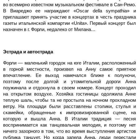
во всемирно известном музыкальном фестивале в Сан-Ремо.
В Виареджо ее награждают «Oscar della sympathia» и
приглашают принять участие в концертах в честь праздника
газеты итальянской компартии «Unita». Первый концерт был
назначен в г. Форли, недалеко от Милана…
Эстрада и автострада
Форли — маленький городок на юге Италии, расположенный
в горной местности, произвел на Анну самое приятное
впечатление. Ее выход намечался ближе к полуночи,
поэтому после долгой и утомительной дороги Анна
поужинала и отдохнула в своем номере. Концерт проходил
на открытом воздухе. Хозяйка гостиницы одолжила Анне
теплую шаль, чтобы та не простыла на ночном прохладном
ветру. На площади были расставлены столики, стулья и
скамейки, обращенные к импровизированной сцене, на
которую и вышла Анна. В Италии традиция — песня
воспринимается как танцевальная мелодия, и поэтому нет
ничего зазорного в том, что во время выступления артистов
публика танцует. Но когда запела Анна, люди перестали