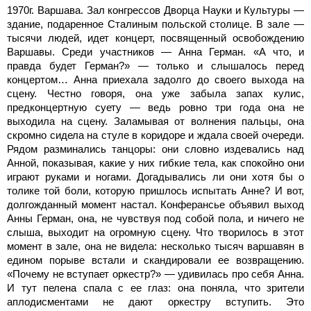
1970г. Варшава. Зал конгрессов Дворца Науки и Культуры —
здание, подаренное Сталиным польской столице. В зале —
тысячи людей, идет концерт, посвященный освобождению
Варшавы. Среди участников — Анна Герман. «А что, и
правда будет Герман?» — только и слышалось перед
концертом… Анна приехала задолго до своего выхода на
сцену. Честно говоря, она уже забыла запах кулис,
предконцертную суету — ведь ровно три года она не
выходила на сцену. Заламывая от волнения пальцы, она
скромно сидела на стуле в коридоре и ждала своей очереди.
Рядом разминались танцоры: они словно издевались над
Анной, показывая, какие у них гибкие тела, как спокойно они
играют руками и ногами. Догадывались ли они хотя бы о
толике той боли, которую пришлось испытать Анне? И вот,
долгожданный момент настал. Конферансье объявил выход
Анны Герман, она, не чувствуя под собой пола, и ничего не
слыша, выходит на огромную сцену. Что творилось в этот
момент в зале, она не видела: несколько тысяч варшавян в
едином порыве встали и скандировали ее возвращению.
«Почему не вступает оркестр?» — удивилась про себя Анна.
И тут пелена спала с ее глаз: она поняла, что зрители
аплодисментами не дают оркестру вступить. Это