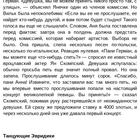
Герман. «Девушка, мы не можем принять никого просто так, с
улицы», — объяснял Янечке один из членов комиссии. Но
Вильк была непоколебима: «Если вы ее не прослушаете, ее
найдет кто-нибудь другой, и вам потом будет стыдно! Такого
голоса вы еще не слышали!». Словом, Аня была поставлена
перед фактом: завтра она в полдень должна предстать
перед комиссией, которая набирает артистов. Выбора не
было. Она пришла, спела несколько песен по-польски,
несколько по-итальянски. Реакция нулевая. «Пани Герман, а
вы можете еще что-нибудь спеть?» — спросил ее известный
вроцлавский актер Ян Скомпский. Девушка испугалась:
обычно просьба петь еще значит полный провал. Но она
запела. Прослушивание длилось минут сорок. «Спасибо,
пани Анна! Извините, что заставили вас так много петь, но
мы впервые вместо прослушивания попали на настоящий
концерт великолепной певицы. Вы приняты!» — сказал
Скомпский, пожимая руку растерявшейся от неожиданности
девушке. Ей сразу же предложили ставку в 4000 злотых, и
через несколько дней она уже давала первый концерт.
Танцующие Эвридики