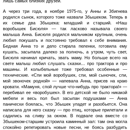
лишь самых близких друзей.
А через три года, в ноябре 1975-го, у Анны и Збигнева
родился сынок, которого тоже назвали Збышеком. Теперь в
их семье два Збышека: младший и старший. «Наш
воробышек Бисюля» — так ласково называла своего
малыша Анна. Бисюля родился мальчиком крупным, очень
любил покушать и постоянно требовал к себе внимания.
Бедная Анна то и дело стирала пеленки, готовила ему
кушать, засыпала далеко за полночь, а утром, чуть свет,
Бисюля начинал кричать, звать маму. Но больше всего на
свете малыш любил слушать сказки… про трактора и про
машины. И колыбельные тоже требовал особенные —
технические. «Спи мой воробушек, спи, мой сыночек, спи,
мой звоночек родной» — напевала Анна, присев на краю
кровати. «Мамуня, спой лучше что-нибудь про трактора!» —
перебивал ее «воробушек». В его детской не было никакой
мебели и весь пол был засыпан подушками — Анна
панически боялась, что Збышек упадет и разобьется. Она
написала для него сказку — про птиц, которые прилетали и
садились на сливу за окном. В подвале она вместе со
Збышеком-старшим устроила каминный зал: там она могла
спокойно репетировать новые песни, не боясь разбудить