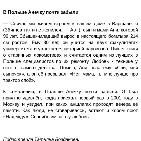
В Польше Анечку почти забыли
— Сейчас мы живём втроём в нашем доме в Варшаве: я
(Збигнев так и не женился. — Авт.), сын и мама Ани, которой
96 лет. Збышек-младший вырос в настоящего богатыря
214
см ростом. Ему 30 лет, он учится на двух факультетах
университета и увлекается историей паровозов. Пишет книги
о старинных локомотивах и считается одним из лучших в
Польше специалистов по их ремонту. Любовь к технике у
него с самого детства. Помню, Аня пела ему «Спи, мой
сыночек», а он её прерывал: «Нет, мама, ты мне лучше про
трактор спой».
К сожалению, в Польше Анечку почти забыли. Я был
приятно удивлён, когда приехал первый раз в 2001 году в
Москву и увидел, при каких аншлагах проходят вечера её
памяти. Как люди, не сговариваясь, встают и хором поют
«Надежду». Спасибо им за эту любовь.
Подготовила Татьяна Богданова.