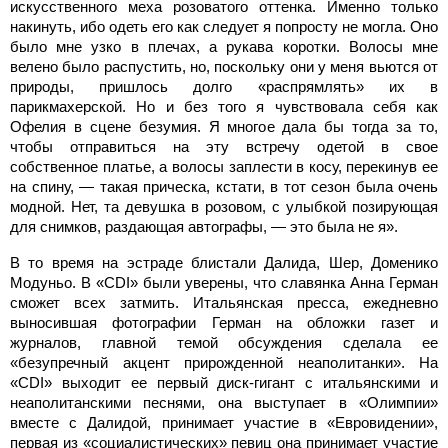
искусственного меха розоватого оттенка. Именно только
накинуть, ибо одеть его как следует я попросту не могла. Оно
было мне узко в плечах, а рукава коротки. Волосы мне
велено было распустить, но, поскольку они у меня вьются от
природы, пришлось долго «распрямлять» их в
парикмахерской. Но и без того я чувствовала себя как
Офелия в сцене безумия. Я многое дала бы тогда за то,
чтобы отправиться на эту встречу одетой в свое
собственное платье, а волосы заплести в косу, перекинув ее
на спину, — такая прическа, кстати, в тот сезон была очень
модной. Нет, та девушка в розовом, с улыбкой позирующая
для снимков, раздающая автографы, — это была не я».
В то время на эстраде блистали Далида, Шер, Доменико
Модуньо. В «CDI» были уверены, что славянка Анна Герман
сможет всех затмить. Итальянская пресса, ежедневно
выносившая фотографии Герман на обложки газет и
журналов, главной темой обсуждения сделала ее
«безупречный акцент прирожденной неаполитанки». На
«CDI» выходит ее первый диск-гигант с итальянскими и
неаполитанскими песнями, она выступает в «Олимпии»
вместе с Далидой, принимает участие в «Евровидении»,
первая из «социалистических» певиц она принимает участие