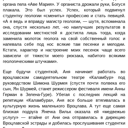
органа пела «Аве Мария». У органиста дрожали руки, Богуся
плакала. Это был успех. Успех, который подвигнул
студентку геологии «сменить» профессию и стать певицей.
«А я ведь и вправду магистр геологии, — шутя, вспоминала
она, спустя несколько лет, -но наилучших результатов в
исследовании местностей я достигла лишь тогда, когда
заменила молоток геолога на свой собственный голос и
напевала себе под нос всякие там песенки и мелодии.
Кстати, характер и настроение моих песенок чаще всего
зависели от тяжести моего рюкзака, набитого всякими
геологическими штучками».
Еще будучи студенткой, Аня начинает работать во
вроцлавском самодеятельном театре «Каламбур» под
руководством Шимона Шурмея (спустя почти полвека его
сын, Ян Шурмей, станет режиссером фестиваля имени Анны
Герман в Зелена-Гуре). Убегая с последних лекций на
репетиции «Каламбура», Аня все больше втягивалась в
культурную жизнь маленького Вроцлава. А тут еще самая
близкая подруга Янечка Вильк оказала ей «медвежью
услугу» — втайне от Ани она отправилась в дирекцию
Вроцлавской эстрады и добилась прослушивания студентки