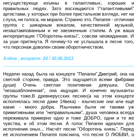
несуществующе изъяны в талантливых, хороших и
правильных людях. Зато восхищаются \"талантливыми\"
артистами, у которых при более пристальном взгляде, нет ни
слуха, ни голоса, ни морали. Странно это. Пелагея - отличная
группа с шикарным вокалом, качественной музыкой,
незаштампованным и не заезженным стилем. А уж ваша
интерпритация \"Оборотень-князь\", совсем неожиданная. И
за уши притянута. Я почему-то не услышала в песне того,
что персонаж доволен своим оборотничеством.
Алёна , возраст: 24 / 30.06.2013
Неделю назад была на концерте "Пелагеи".Дмитрий, она на
светлой стороне, правда. Это ощущается всеми фибрами
души) Очень светлая позитивная девушка. Она
"незашаблоненная", она ищущая. И конечно музыканты
группы тоже.В древнерусских песнях(а на этом концерте
исполнялась песня даже 14века) - языческие они или ещё
какие - много добра. Язычники были не такими уж
примитивными или "неправильными", душа человека всегда
переживала примерно одно и тоже ДОБРО, одни и те же
чувства, и об этом песни. А голос Пелагеи идеален для
исполнения оных... Насчёт песни "Оборотень князь". Перед
её исполнением Пелагея пояснила, что песня О ЛЮБВИ, о