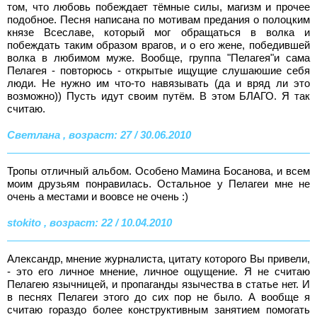
том, что любовь побеждает тёмные силы, магизм и прочее
подобное. Песня написана по мотивам предания о полоцким
князе Всеславе, который мог обращаться в волка и
побеждать таким образом врагов, и о его жене, победившей
волка в любимом муже. Вообще, группа "Пелагея"и сама
Пелагея - повторюсь - открытые ищущие слушаюшие себя
люди. Не нужно им что-то навязывать (да и вряд ли это
возможно)) Пусть идут своим путём. В этом БЛАГО. Я так
считаю.
Светлана , возраст: 27 / 30.06.2010
Тропы отличный альбом. Особено Мамина Босанова, и всем
моим друзьям понравилась. Остальное у Пелагеи мне не
очень а местами и воовсе не очень :)
stokito , возраст: 22 / 10.04.2010
Александр, мнение журналиста, цитату которого Вы привели,
- это его личное мнение, личное ощущение. Я не считаю
Пелагею язычницей, и пропаганды язычества в статье нет. И
в песнях Пелагеи этого до сих пор не было. А вообще я
считаю гораздо более конструктивным занятием помогать