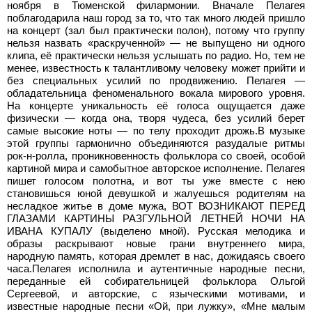
ноября в Тюменской филармонии. Вначале Пелагея
поблагодарила наш город за то, что так много людей пришло
на концерт (зал был практически полон), потому что группу
нельзя назвать «раскрученной» — не выпущено ни одного
клипа, её практически нельзя услышать по радио. Но, тем не
менее, известность к талантливому человеку может прийти и
без специальных усилий по продвижению. Пелагея —
обладательница феноменального вокала мирового уровня.
На концерте уникальность её голоса ощущается даже
физически — когда она, творя чудеса, без усилий берет
самые высокие ноты — по телу проходит дрожь.В музыке
этой группы гармонично объединяются разудалые ритмы
рок-н-ролла, проникновенность фольклора со своей, особой
картиной мира и самобытное авторское исполнение. Пелагея
пишет голосом полотна, и вот ты уже вместе с нею
становишься юной девушкой и жалуешься родителям на
несладкое житье в доме мужа, ВОТ ВОЗНИКАЮТ ПЕРЕД
ГЛАЗАМИ КАРТИНЫ РАЗГУЛЬНОЙ ЛЕТНЕЙ НОЧИ НА
ИВАНА КУПАЛУ (выделено мной). Русская мелодика и
образы раскрывают новые грани внутреннего мира,
народную память, которая дремлет в нас, дожидаясь своего
часа.Пелагея исполнила и аутентичные народные песни,
переданные ей собирательницей фольклора Ольгой
Сергеевой, и авторские, с языческими мотивами, и
известные народные песни «Ой, при лужку», «Мне малым