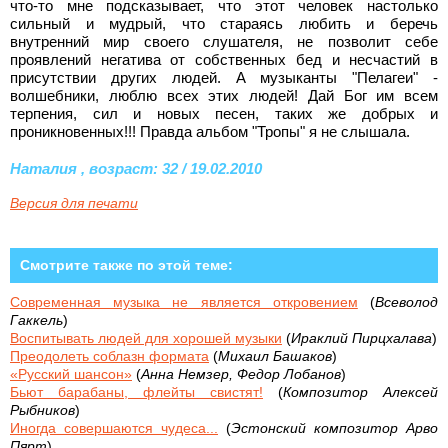
что-то мне подсказывает, что этот человек настолько
сильный и мудрый, что стараясь любить и беречь
внутренний мир своего слушателя, не позволит себе
проявлений негатива от собственных бед и несчастий в
присутствии других людей. А музыканты "Пелагеи" -
волшебники, люблю всех этих людей! Дай Бог им всем
терпения, сил и новых песен, таких же добрых и
проникновенных!!! Правда альбом "Тропы" я не слышала.
Наталия , возраст: 32 / 19.02.2010
Версия для печати
Смотрите также по этой теме:
Современная музыка не является откровением
(
Всеволод
Гаккель
)
Воспитывать людей для хорошей музыки
(
Ираклий Пирцхалава
)
Преодолеть соблазн формата
(
Михаил Башаков
)
«Русский шансон»
(
Анна Немзер, Федор Лобанов
)
Бьют барабаны, флейты свистят!
(
Композитор Алексей
Рыбников
)
Иногда совершаются чудеса...
(
Эстонский композитор Арво
Пярт
)