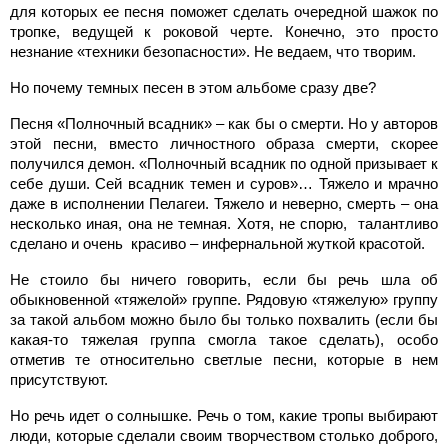
для которых ее песня поможет сделать очередной шажок по
тропке, ведущей к роковой черте. Конечно, это просто
незнание «техники безопасности». Не ведаем, что творим.
Но почему темных песен в этом альбоме сразу две?
Песня «Полночный всадник» – как бы о смерти. Но у авторов
этой песни, вместо личностного образа смерти, скорее
получился демон. «Полночный всадник по одной призывает к
себе души. Сей всадник темен и суров»… Тяжело и мрачно
даже в исполнении Пелагеи. Тяжело и неверно, смерть – она
несколько иная, она не темная. Хотя, не спорю, талантливо
сделано и очень красиво – инфернальной жуткой красотой.
Не стоило бы ничего говорить, если бы речь шла об
обыкновенной «тяжелой» группе. Рядовую «тяжелую» группу
за такой альбом можно было бы только похвалить (если бы
какая-то тяжелая группа смогла такое сделать), особо
отметив те относительно светлые песни, которые в нем
присутствуют.
Но речь идет о солнышке. Речь о том, какие тропы выбирают
люди, которые сделали своим творчеством столько доброго,