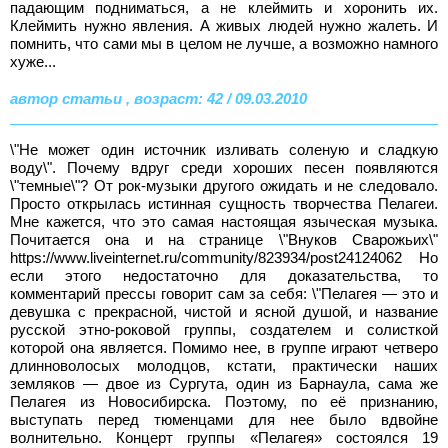
падающим подниматься, а не клеймить и хоронить их.
Клеймить нужно явления. А живых людей нужно жалеть. И
помнить, что сами мы в целом не лучше, а возможно намного
хуже...
автор статьи , возраст: 42 / 09.03.2010
\"Не может один источник изливать соленую и сладкую
воду\". Почему вдруг среди хороших песен появляются
\"темные\"? От рок-музыки другого ожидать и не следовало.
Просто открылась истинная сущность творчества Пелагеи.
Мне кажется, что это самая настоящая языческая музыка.
Почитается она и на странице \"Внуков Сварожьих\"
https://www.liveinternet.ru/community/823934/post24124062 Но
если этого недостаточно для доказательства, то
комментарий прессы говорит сам за себя: \"Пелагея — это и
девушка с прекрасной, чистой и ясной душой, и название
русской этно-роковой группы, создателем и солисткой
которой она является. Помимо нее, в группе играют четверо
длинноволосых молодцов, кстати, практически наших
земляков — двое из Сургута, один из Барнаула, сама же
Пелагея из Новосибирска. Поэтому, по её признанию,
выступать перед тюменцами для нее было вдвойне
волнительно. Концерт группы «Пелагея» состоялся 19