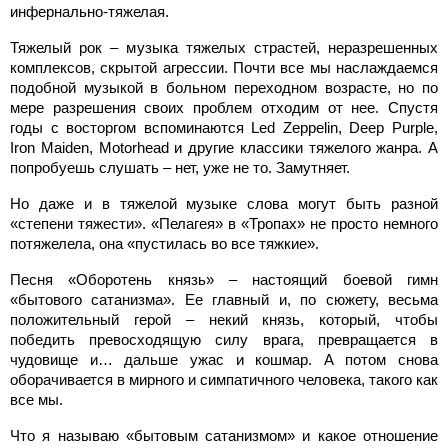
инфернально-тяжелая.
Тяжелый рок – музыка тяжелых страстей, неразрешенных
комплексов, скрытой агрессии. Почти все мы наслаждаемся
подобной музыкой в больном переходном возрасте, но по
мере разрешения своих проблем отходим от нее. Спустя
годы с восторгом вспоминаются Led Zeppelin, Deep Purple,
Iron Maiden, Motorhead и другие классики тяжелого жанра. А
попробуешь слушать – нет, уже не то. Замутняет.
Но даже и в тяжелой музыке слова могут быть разной
«степени тяжести». «Пелагея» в «Тропах» не просто немного
потяжелела, она «пустилась во все тяжкие».
Песня «Оборотень князь» – настоящий боевой гимн
«бытового сатанизма». Ее главный и, по сюжету, весьма
положительный герой – некий князь, который, чтобы
победить превосходящую силу врага, превращается в
чудовище и… дальше ужас и кошмар. А потом снова
оборачивается в мирного и симпатичного человека, такого как
все мы.
Что я называю «бытовым сатанизмом» и какое отношение