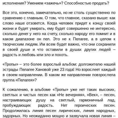
исполнения? Умением «зажечь»? Способностью продать?
Все это, конечно, замечательно, но не столь существенно по
сравнению с главным. О том, что главное, сказано выше: как
слово наше отзовется. Когда человек придет к концу своей
жизни и будет умирать, ему будет совершенно не интересно,
сколько денег у него на счету, сколько народу его помнит и в
каком диапазоне он пел. Это не к Пелагее, а в целом к
творческим людям. Им всем будет важно, что они сохранили
в своей душе и что оставили в душах других людей –
радость и любовь или зло и похоть.
«Тропы» – это более взрослый альбом: долгожителю нашей
эстрады Пелагее Хановой уже 23 года! Но взрослеет каждый
в своем направлении. В каком же направлении повзрослела
группа «Пелагея»?
К сожалению, в альбоме «Тропы» уже нет таких высоких,
светлых и чистых песен как «Не вечерняя», «Век», – песен,
настраивающих душу на светлый, гармоничный лад,
пробуждающих радость. Нет героических песен.
Продолжилась линия песен лирических, линия народных,
задорных. Но неожиданно мощно и зазвучала новая линия –