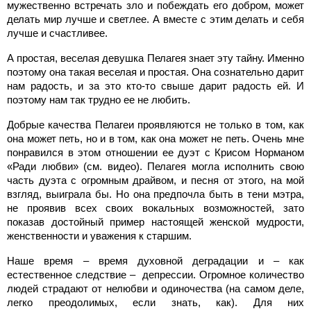
мужественно встречать зло и побеждать его добром, может
делать мир лучше и светлее. А вместе с этим делать и себя
лучше и счастливее.
А простая, веселая девушка Пелагея знает эту тайну. Именно
поэтому она такая веселая и простая. Она сознательно дарит
нам радость, и за это кто-то свыше дарит радость ей. И
поэтому нам так трудно ее не любить.
Добрые качества Пелагеи проявляются не только в том, как
она может петь, но и в том, как она может не петь. Очень мне
понравился в этом отношении ее дуэт с Крисом Норманом
«Ради любви» (см. видео). Пелагея могла исполнить свою
часть дуэта с огромным драйвом, и песня от этого, на мой
взгляд, выиграла бы. Но она предпочла быть в тени мэтра,
не проявив всех своих вокальных возможностей, зато
показав достойный пример настоящей женской мудрости,
женственности и уважения к старшим.
Наше время – время духовной деградации и – как
естественное следствие – депрессии. Огромное количество
людей страдают от нелюбви и одиночества (на самом деле,
легко преодолимых, если знать, как). Для них