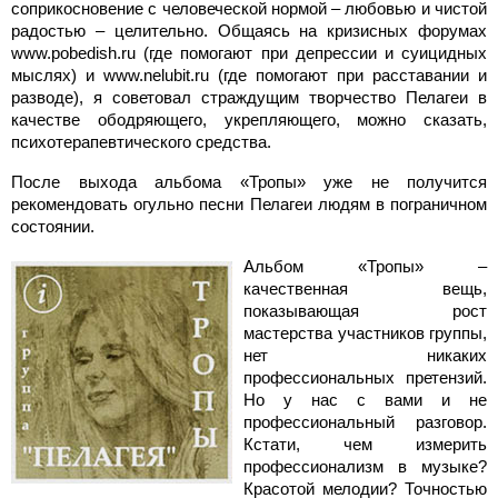
соприкосновение с человеческой нормой – любовью и чистой
радостью – целительно. Общаясь на кризисных форумах
www.pobedish.ru (где помогают при депрессии и суицидных
мыслях) и www.nelubit.ru (где помогают при расставании и
разводе), я советовал страждущим творчество Пелагеи в
качестве ободряющего, укрепляющего, можно сказать,
психотерапевтического средства.
После выхода альбома «Тропы» уже не получится
рекомендовать огульно песни Пелагеи людям в пограничном
состоянии.
Альбом «Тропы» –
качественная вещь,
показывающая рост
мастерства участников группы,
нет никаких
профессиональных претензий.
Но у нас с вами и не
профессиональный разговор.
Кстати, чем измерить
профессионализм в музыке?
Красотой мелодии? Точностью