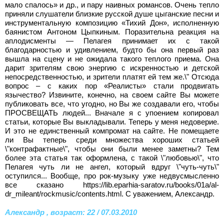
мало спалось» и др., и пару наивных романсов. Очень тепло
приняли слушатели близкие русской душе цыганские песни и
инструментальную композицию «Тихий Дон», исполненную
баянистом Антоном Цыпкиным. Поразительна реакция на
аплодисменты — Пелагея принимает их с такой
благодарностью и удивлением, будто бы она первый раз
вышла на сцену и не ожидала такого теплого приема. Она
дарит зрителям свою энергию с искренностью и детской
непосредственностью, и зрители платят ей тем же.\" Отсюда
вопрос – с каких пор «Реалисты» стали продвигать
язычество? Извините, конечно, на своем сайте Вы можете
публиковать все, что угодно, но Вы же создавали его, чтобы
ПРОСВЕЩАТЬ людей... Вначале я с упоением копировал
статьи, которые Вы выкладывали. Теперь у меня недоверие.
И это не единственный компромат на сайте. Не помещаете
ли Вы теперь среди множества хороших статьей
\"контрафактные\", чтобы они были менее заметны? Тем
более эта статья так оформлена, с такой \"любовью\", что
Пелагея чуть ли не ангел, который вдруг \"чуть-чуть\"
оступился... Вообще, про рок-музыку уже недвусмысленно
все сказано https://lib.eparhia-saratov.ru/books/01a/al-
dr_mileant/rockmusic/contents.html. С уважением, Александр.
Александр , возраст: 22 / 07.03.2010