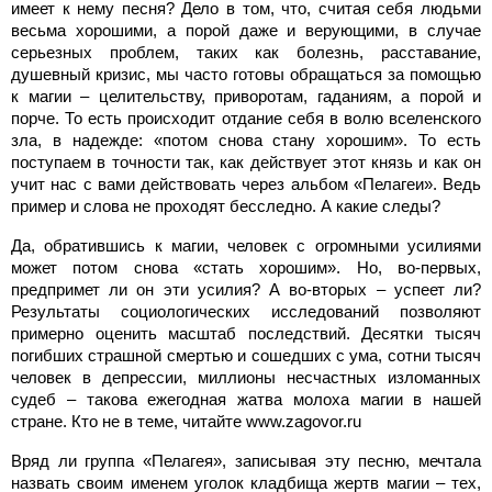
имеет к нему песня? Дело в том, что, считая себя людьми
весьма хорошими, а порой даже и верующими, в случае
серьезных проблем, таких как болезнь, расставание,
душевный кризис, мы часто готовы обращаться за помощью
к магии – целительству, приворотам, гаданиям, а порой и
порче. То есть происходит отдание себя в волю вселенского
зла, в надежде: «потом снова стану хорошим». То есть
поступаем в точности так, как действует этот князь и как он
учит нас с вами действовать через альбом «Пелагеи». Ведь
пример и слова не проходят бесследно. А какие следы?
Да, обратившись к магии, человек с огромными усилиями
может потом снова «стать хорошим». Но, во-первых,
предпримет ли он эти усилия? А во-вторых – успеет ли?
Результаты социологических исследований позволяют
примерно оценить масштаб последствий. Десятки тысяч
погибших страшной смертью и сошедших с ума, сотни тысяч
человек в депрессии, миллионы несчастных изломанных
судеб – такова ежегодная жатва молоха магии в нашей
стране. Кто не в теме, читайте www.zagovor.ru
Вряд ли группа «Пелагея», записывая эту песню, мечтала
назвать своим именем уголок кладбища жертв магии – тех,