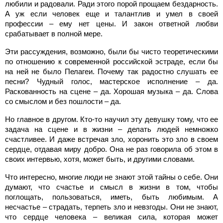
любили и радовали. Ради этого порой прощаем бездарность.
А уж если человек еще и талантлив и умел в своей
профессии – ему нет цены. И закон ответной любви
срабатывает в полной мере.
Эти рассуждения, возможно, были бы чисто теоретическими
по отношению к современной российской эстраде, если бы
на ней не было Пелагеи. Почему так радостно слушать ее
песни? Чудный голос, мастерское исполнение – да.
Раскованность на сцене – да. Хорошая музыка – да. Слова
со смыслом и без пошлости – да.
Но главное в другом. Кто-то научил эту девушку тому, что ее
задача на сцене и в жизни – делать людей немножко
счастливее. И даже встречая зло, хоронить это зло в своем
сердце, отдавая миру добро. Она не раз говорила об этом в
своих интервью, хотя, может быть, и другими словами.
Что интересно, многие люди не знают этой тайны о себе. Они
думают, что счастье и смысл в жизни в том, чтобы
поглощать, пользоваться, иметь, быть любимым. А
несчастье – страдать, терпеть зло и невзгоды. Они не знают,
что сердце человека – великая сила, которая может