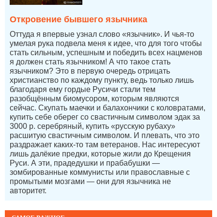
Откровение бывшего язычника
Оттуда я впервые узнал слово «язычник». И чья-то
умелая рука подвела меня к идее, что для того чтобы
стать сильным, успешным и победить всех нацменов
я должен стать язычником! А что такое стать
язычником? Это в первую очередь отрицать
христианство по каждому пункту, ведь только лишь
благодаря ему гордые Русичи стали тем
разобщённым биомусором, которым являются
сейчас. Скупать маечки и балахончики с коловратами,
купить себе оберег со свастичным символом эдак за
3000 р. серебряный, купить «русскую рубаху»
расшитую свастичным символом. И плевать, что это
раздражает каких-то там ветеранов. Нас интересуют
лишь далёкие предки, которые жили до Крещения
Руси. А эти, прадедушки и прабабушки —
зомбированные коммунисты или православные с
промытыми мозгами — они для язычника не
авторитет.