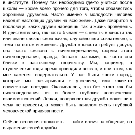
в институте. Почему так необходимо где-то учиться после
школы — кроме всего прочего для того, чтобы обзавестись
хорошими друзьями. Часто именно в молодости человек
находит настоящих друзей на всю жизнь. Даже говорится в
пословице: каких друзей наберешь, так и жизнь проведешь.
И действительно, так часто бывает — с кем ты в юности так
или иначе связал свою жизнь, случайно или сознательно, с
теми ты потом и живешь. Дружба в юности требует досуга,
она часто связана с ничегонеделанием, формы этого
ничегонеделания, правда, бывают разными, но часто они
близки к настоящему творчеству. Мы, например, в
студенческие годы время проводили весело, и при этом, как
мне кажется, содержательно. У нас были эпохи шарад,
которые мы разыгрывали с упоением, или какие-то
совместные поездки. Оказывалось, что без этого как бы
ничегонеделания нет и более глубоких человеческих
взаимоотношений. Легкая, поверхностная дружба может ни к
чему не привести, а может быть началом очень глубокой
человеческой привязанности.
Сейчас основная сложность — найти время на общение, на
выражение своей дружбы.