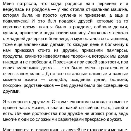
Меня потрясло, что когда родился наш первенец и я
вернулась из роддома — у нас стояла стиральная машина,
которая была не просто куплена и привезена, а еще и
подключена! И это был подарок друзей, которые за то
короткое время, пока я была в роддоме, собрали деньги,
купили, привезли и подключили машину. Или когда я лежала
с младшей дочерью в больнице, а муж остался со старшими,
тоже еще маленькими детьми, то каждый день в больницу к
нам приезжал кто-то из друзей, привозили памперсы,
продукты, какие-то невероятные творожки, которых мы дома
никогда и не пробовали. Приезжали при своей занятости, при
своих маленьких детях — это было очень трогательно и
очень запомнилось. Да и все остальные сложные и важные
моменты жизни — свадьба, рождение детей, болезни,
похороны родственников — без друзей были бы совершенно
другими.
Я за верность друзьям. С этим человеком ты когда-то вместе
провел часть жизни, а значит, какой он сейчас есть, такой и
есть. Личные достоинства при дружбе не играют роли, ведь
многие люди со сложными характерами прекрасно дружат.
Мне кажется, с годами личных друзей не становится меньше.