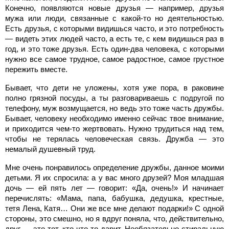
Конечно, появляются новые друзья — например, друзья
мужа или люди, связанные с какой-то но деятельностью.
Есть друзья, с которыми видишься часто, и это потребность
— видеть этих людей часто, а есть те, с кем видишься раз в
год, и это тоже друзья. Есть один-два человека, с которыми
нужно все самое трудное, самое радостное, самое грустное
пережить вместе.
Бывает, что дети не уложены, хотя уже пора, в раковине
полно грязной посуды, а ты разговариваешь с подругой по
телефону, муж возмущается, но ведь это тоже часть дружбы.
Бывает, человеку необходимо именно сейчас твое внимание,
и приходится чем-то жертвовать. Нужно трудиться над тем,
чтобы не терялась человеческая связь. Дружба — это
немалый душевный труд.
Мне очень понравилось определение дружбы, данное моими
детьми. Я их спросила: а у вас много друзей? Моя младшая
дочь — ей пять лет — говорит: «Да, очень!» И начинает
перечислять: «Мама, папа, бабушка, дедушка, крестные,
тетя Лена, Катя… Они же все мне делают подарки!» С одной
стороны, это смешно, но я вдруг поняла, что, действительно,
друг — это тот, кто что-то дарит. Необязательно стиральную