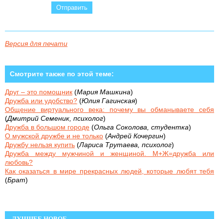
Версия для печати
Смотрите также по этой теме:
Друг – это помощник
(
Мария Машкина
)
Дружба или удобство?
(
Юлия Гагинская
)
Общение виртуального века: почему вы обманываете себя
(
Дмитрий Семеник, психолог
)
Дружба в большом городе
(
Ольга Соколова, студентка
)
О мужской дружбе и не только
(
Андрей Кочергин
)
Дружбу нельзя купить
(
Лариса Трутаева, психолог
)
Дружба между мужчиной и женщиной. М+Ж=дружба или
любовь?
Как оказаться в мире прекрасных людей, которые любят тебя
(
Брат
)
ЛУЧШЕЕ НОВОЕ