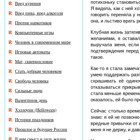
потихоньку становитьс
Вред курения
Я видела, как с ней х
Вред пива, вред алкоголя
говорить переняла у н
она, и льстиво врать р
Против наркотиков
Компьютерные игры
Клубная жизнь затяги
желаниями, я оставал
Человек в современном мире
выручала меня, если
подтверждения перед е
Игровые автоматы
такое.
Мат, сквернословие
Как-то я стала замеча
Стать добрым человеком
умею поддержать разго
Свобода человека
скрашивать её одиноч
отказываться прикрыв
Сильные люди
стала меньше времени
оказалось, ей было пр
Валентинов день
Хэллоуин (Helloween)
Сейчас столько времен
знаю: я ей не позвоню
История праздников
вредные привычки от н
Прошлое и будущее России
меня я не держу, и дав
В чем смысл и цель жизни