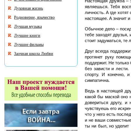
Настоящая дружба – э
являешься. Тебя восп
Духовная жизнь
личность. А где хотят
Родноверие, язычество
настоящее. А значит 
Лучшая музыка
Обычное дело – посиде
тебе заходят друзья, 
Лучшие книги
стоит задуматься, те л
Лучшие фильмы
Друг всегда поддержит
Заочная школа Любви
протянет руку помощи
поддержит. Не только 
без зависти и лести.
спорту. И конечно, 
симпатична.
Ведь в настоящей дру
какой бы маской оно 
довериться другу, и 
чувствуешь его искрен
что у него есть после
и не ваши совместные 
ты ни был, но уделит 