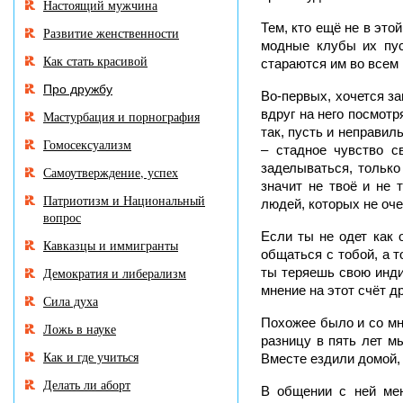
Настоящий мужчина
Тем, кто ещё не в этой
Развитие женственности
модные клубы их пуск
Как стать красивой
стараются им во всем
Про дружбу
Во-первых, хочется за
вдруг на него посмотря
Мастурбация и порнография
так, пусть и неправил
Гомосексуализм
– стадное чувство с
заделываться, только 
Самоутверждение, успех
значит не твоё и не 
Патриотизм и Национальный
людей, которых не оче
вопрос
Если ты не одет как 
Кавказцы и иммигранты
общаться с тобой, а т
Демократия и либерализм
ты теряешь свою инди
мнение на этот счёт д
Сила духа
Похожее было и со мно
Ложь в науке
разницу в пять лет м
Как и где учиться
Вместе ездили домой, 
Делать ли аборт
В общении с ней мен