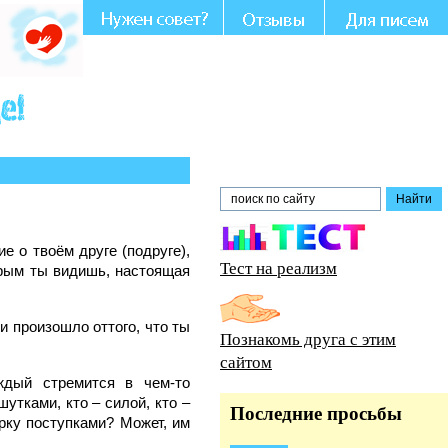
е о твоём друге (подруге),
Тест на реализм
орым ты видишь, настоящая
 и произошло оттого, что ты
Познакомь друга с этим
сайтом
ждый стремится в чем-то
утками, кто – силой, кто –
Последние просьбы
рку поступками? Может, им