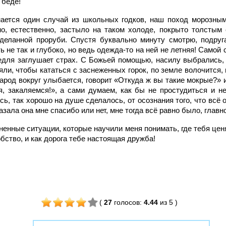
 беде!
нается один случай из школьных годков, наш поход морозным
о, естественно, застыло на таком холоде, покрыто толстым
деланной проруби. Спустя буквально минуту смотрю, подруг
ь не так и глубоко, но ведь одежда-то на ней не летняя! Самой 
едля заглушает страх. С Божьей помощью, насилу выбрались, 
яли, чтобы кататься с заснеженных горок, по земле волочится, 
арод вокруг улыбается, говорит «Откуда ж вы такие мокрые?» и
я, закаляемся!», а сами думаем, как бы не простудиться и не
сь, так хорошо на душе сделалось, от осознания того, что всё 
азала она мне спасибо или нет, мне тогда всё равно было, главн
ненные ситуации, которые научили меня понимать, где тебя ценя
обство, и как дорога тебе настоящая дружба!
(
27
голосов
:
4.44
из 5
)