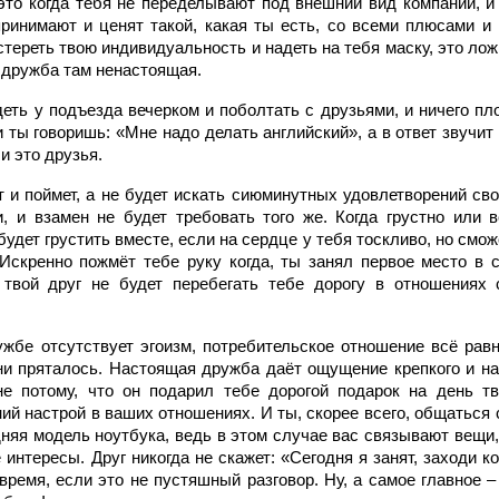
то когда тебя не переделывают под внешний вид компании, и
ринимают и ценят такой, какая ты есть, со всеми плюсами и
 стереть твою индивидуальность и надеть на тебя маску, это лож
и дружба там ненастоящая.
ть у подъезда вечерком и поболтать с друзьями, и ничего плох
и ты говоришь: «Мне надо делать английский», а в ответ звучит
и это друзья.
 и поймет, а не будет искать сиюминутных удовлетворений сво
, и взамен не будет требовать того же. Когда грустно или в
будет грустить вместе, если на сердце у тебя тоскливо, но смож
 Искренно пожмёт тебе руку когда, ты занял первое место в
и твой друг не будет перебегать тебе дорогу в отношениях 
жбе отсутствует эгоизм, потребительское отношение всё равн
ни пряталось. Настоящая дружба даёт ощущение крепкого и н
не потому, что он подарил тебе дорогой подарок на день т
ий настрой в ваших отношениях. И ты, скорее всего, общаться 
дняя модель ноутбука, ведь в этом случае вас связывают вещи,
интересы. Друг никогда не скажет: «Сегодня я занят, заходи ко
время, если это не пустяшный разговор. Ну, а самое главное – 