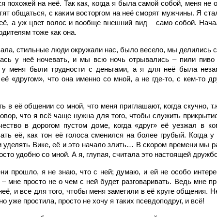
я похожей на неё. Так как, когда я была самой собой, меня не 
отят общаться, с каким восторгом на неё сморят мужчины. Я ста
её, а уж цвет волос и вообще внешний вид – само собой. Начал
одителям тоже как она.
вала, стильные люди окружали нас, было весело, мы делились 
ась у неё ночевать, и мы всю ночь отрывались – пили пиво
 у меня были трудности с деньгами, а я для неё была незам
ё «другом», что она именно со мной, а не где-то, с кем-то д
ть в её общении со мной, что меня приглашают, когда скучно, т.
вор, что я всё чаще нужна для того, чтобы служить прикрытие
ество в дорогом пустом доме, когда «друг» её уезжал в ко
ать её, как тон её голоса сменился на более грубый. Когда у
 уделять Вике, её и это начало злить… В скором времени мы р
осто удобно со мной. А я, глупая, считала это настоящей дружбо
и прошло, я не знаю, что с ней; думаю, и ей не особо интере
 – мне просто не о чем с ней будет разговаривать. Ведь мне 
её, и все для того, чтобы меня заметили в её круге общения. Н
но уже простила, просто не хочу я таких псевдоподруг, и всё!