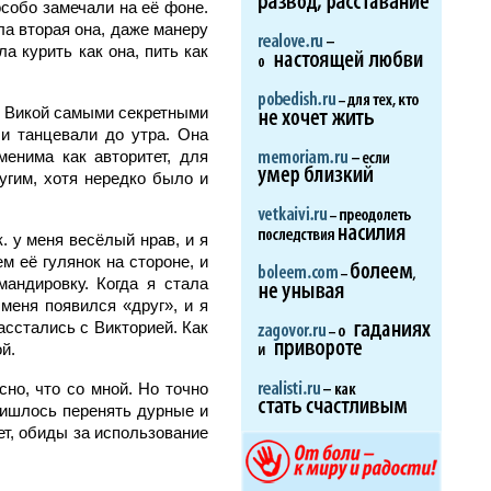
особо замечали на её фоне.
ла вторая она, даже манеру
а курить как она, пить как
с Викой самыми секретными
 и танцевали до утра. Она
енима как авторитет, для
ругим, хотя нередко было и
к. у меня весёлый нрав, и я
м её гулянок на стороне, и
мандировку. Когда я стала
 меня появился «друг», и я
асстались с Викторией. Как
й.
сно, что со мной. Но точно
пришлось перенять дурные и
ет, обиды за использование