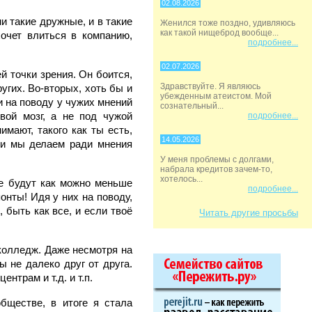
02.08.2026
ни такие дружные, и в такие
Женился тоже поздно, удивляюсь
как такой нищеброд вообще...
хочет влиться в компанию,
подробнее...
02.07.2026
й точки зрения. Он боится,
Здравствуйте. Я являюсь
ругих. Во-вторых, хоть бы и
убежденным атеистом. Мой
ти на поводу у чужих мнений
сознательный...
вой мозг, а не под чужой
подробнее...
имают, такого как ты есть,
14.05.2026
сти мы делаем ради мнения
У меня проблемы с долгами,
набрала кредитов зачем-то,
хотелось...
ще будут как можно меньше
подробнее...
онты! Идя у них на поводу,
 быть как все, и если твоё
Читать другие просьбы
 колледж. Даже несмотря на
ы не далеко друг от друга.
нтрам и т.д. и т.п.
бществе, в итоге я стала