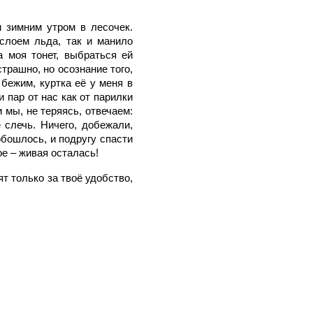
 зимним утром в лесочек.
 слоем льда, так и манило
а моя тонет, выбраться ей
страшно, но осознание того,
бежим, куртка её у меня в
и пар от нас как от парилки
 мы, не теряясь, отвечаем:
 слечь. Ничего, добежали,
обошлось, и подругу спасти
ое – живая осталась!
т только за твоё удобство,