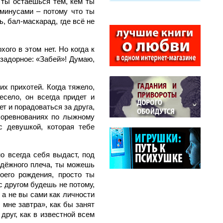
 ты остаешься тем, кем ты
 минусами – потому что ты
ь, бал-маскарад, где всё не
ого в этом нет. Но когда к
 задорное: «Забей»! Думаю,
их прихотей. Когда тяжело,
есело, он всегда придет и
ет и порадоваться за друга,
 соревнованиях по лыжному
с девушкой, которая тебе
о всегда себя выдаст, под
адёжного плеча, ты можешь
воего рождения, просто ты
с другом будешь не потому,
 а не вы сами как личности
 мне завтра», как бы занят
друг, как в известной всем