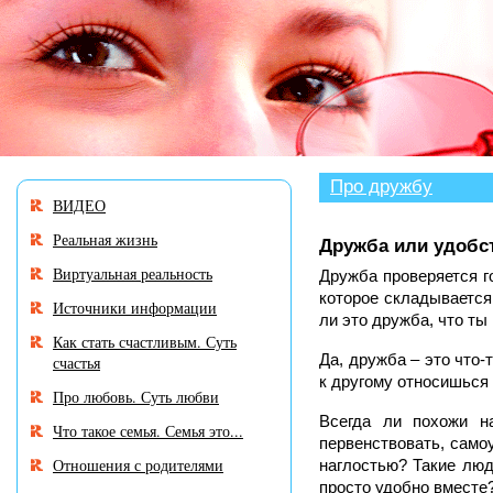
В
разделе
«Нужен
совет?»
много
историй,
авторы
которых
Про дружбу
ВИДЕО
остро
нуждаются
Реальная жизнь
Дружба или удобс
в
Виртуальная реальность
Вашем
Дружба проверяется г
участии
которое складывается
Источники информации
ли это дружба, что ты 
и
Как стать счастливым. Суть
совете.
Да, дружба – это что-т
счастья
к другому относишься 
Про любовь. Суть любви
Всегда ли похожи н
Что такое семья. Семья это...
первенствовать, самоу
Отношения с родителями
наглостью? Такие люд
просто удобно вместе