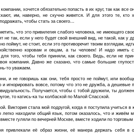
 компании, хочется обязательно попасть в их круг, так как все о
ают, им, наверно, не скучно живется. И для этого те, кто 
 подражать, чтобы стать за своего…
метить, что это привилегия слабого человека, не имеющего свое
т не так, если у него будет свой внешний вид, не такой, как у д
ьно поймут, не стоит, если это противоречит твоим взглядам, ид
войственно коровам и овцам, а ты человек! И надо иметь с
для того, чтобы тебя приняли, как своего. Ведь, если не прин
твоя компания. Давно же сказано, что самые большие глупо
нь-то уважаем.
они, и не говоришь как они, тебя просто не поймут, или вооб
о и игнорировать вовсе, потому что это не дружба, а дешевые п
видуальность. Получается, чтобы с тобой дружили, ты должен,
ругое, то катись-ка ты колбаской по Малой Спасской.
й. Виктория стала мой подругой, когда я поступила учиться в
ы легко находили общий язык, потом оказалось, что и живём м
вместе гуляли по вечерней Москве, вместе ходили по торговым це
я привлекали её образ жизни, её манера держать себя в о