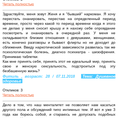
Читать полностью
Здраствуйте, меня зовут Женя и я "бывший" наркоман. Я хочу
перестать онанировать, перестаю на определенный период
времени, просто через какой то период времени когда я этого
не делаю у меня сносит крышу и я нахожу себе опровдание
посмотреть и онанировать в очередной раз. У меня не
складываются близкие отношения с девушками, женщинами,
есть конечно разговоры и бывают флирты но не доходит до
сближения. Ввиду наркотической зависимости развилась так же
психологическая болезнь, диагноз психиатра - шизофрения.
Принимаю таблетки.
Как мне принять себя, принять этот не идеальный мир, принять
свою и женскую сексуальность, подстроиться под эту
безбашенную жизнь?
Фитиль , возраст: 28 / 07.11.2018
Тема: Душевное
здоровье
Откликов: 3
Читать полностью
Дело в том, что наш менталитет не позволяет нам касаться
другого пола и обсуждений типо интимных тем. И вот я уже 3
года как борюсь собой, и стараюсь не допускать подобных