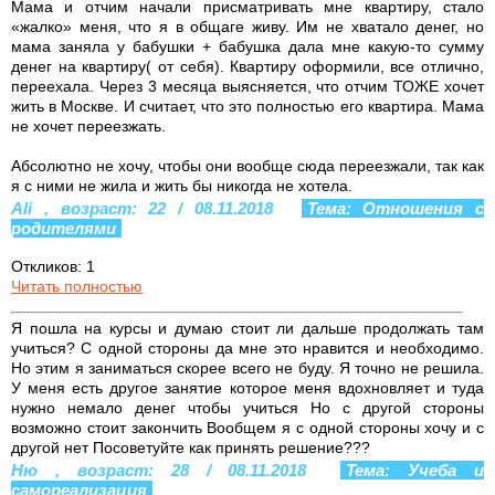
Мама и отчим начали присматривать мне квартиру, стало
«жалко» меня, что я в общаге живу. Им не хватало денег, но
мама заняла у бабушки + бабушка дала мне какую-то сумму
денег на квартиру( от себя). Квартиру оформили, все отлично,
переехала. Через 3 месяца выясняется, что отчим ТОЖЕ хочет
жить в Москве. И считает, что это полностью его квартира. Мама
не хочет переезжать.
Абсолютно не хочу, чтобы они вообще сюда переезжали, так как
я с ними не жила и жить бы никогда не хотела.
Ali , возраст: 22 / 08.11.2018
Тема: Отношения с
родителями
Откликов: 1
Читать полностью
Я пошла на курсы и думаю стоит ли дальше продолжать там
учиться? С одной стороны да мне это нравится и необходимо.
Но этим я заниматься скорее всего не буду. Я точно не решила.
У меня есть другое занятие которое меня вдохновляет и туда
нужно немало денег чтобы учиться Но с другой стороны
возможно стоит закончить Вообщем я с одной стороны хочу и с
другой нет Посоветуйте как принять решение???
Ню , возраст: 28 / 08.11.2018
Тема: Учеба и
самореализация