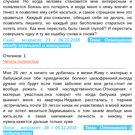
случаев. Но когда человек становится мне интересным и
появляется боязнь его потерять и когда меня к нему влечёт и
тянет, я позволяю ему себя касаться, и самое страшное мне это
нравиться. Каждый раз сожалею, обещаю себе не делать, не
позволять лишнего, но каждый раз бесполезно стараться не
хотеть этого. Как мне перестать быть такой глупой? И перестать
совершать одну и ту же ошибку снова и снова?
Скай , возраст: 21 / 06.11.2018
Тема: Отношения
между мужчиной и женщиной
Откликов: 1
Читать полностью
Мне 26 лет ,я ничего не добилась в жизни.Живу с матерью и
бабушкой,они обе приодически болеют шизофренией,иногда
думаю что будет если тоже заболею или мои дети,стоит ли
вообще рожать с такой наследственностью.Отношения с
матерью ужастные,она говорит что когда бабушка умрет
выкинет меня из квартиры.Недавно рассталась с парнем
,встречались почти 10 лет,он никак не учавствовал в моей жизни
и не хотел жениться.Задкмываюсь о том зачем вообще мне
жить,если я такая никчемная личность и никому не
нужна,кажется дальше только хуже.
Анна , возраст: 26 / 05.11.2018
Тема: Отношения с
родителями