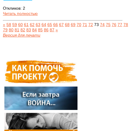
Откликов: 2
Читать полностью
«
58
59
60
61
62
63
64
65
66
67
68
69
70
71
72
73
74
75
76
77
78
79
80
81
82
83
84
85
86
87
»
Версия для печати