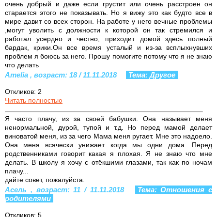
очень добрый и даже если грустит или очень расстроен он
старается этого не показывать. Но я вижу это как будто все в
мире давит со всех сторон. На работе у него вечные проблемы
,могут уволить с должности к которой он так стремился и
работал усердно и честно, приходит домой здесь полный
бардак, крики.Он все время усталый и из-за всплыхнувших
проблем я боюсь за него. Прошу помогите потому что я не знаю
что делать
Amelia , возраст: 18 / 11.11.2018
Тема: Другое
Откликов: 2
Читать полностью
Я часто плачу, из за своей бабушки. Она называет меня
ненормальной, дурой, тупой и т.д. Но перед мамой делает
виноватой меня, из за чего Мама меня ругает. Мне это надоело.
Она меня всячески унижает когда мы одни дома. Перед
родственниками говорит какая я плохая. Я не знаю что мне
делать. В школу я хочу с отёкшими глазами, так как по ночам
плачу...
дайте совет, пожалуйста.
Асель , возраст: 11 / 11.11.2018
Тема: Отношения с
родителями
Откликов: 5