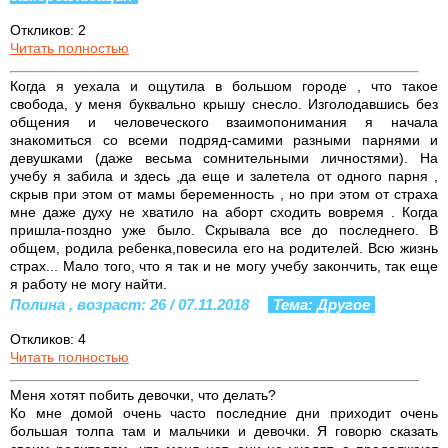
Откликов: 2
Читать полностью
Когда я уехала и ощутила в большом городе , что такое
свобода, у меня буквально крышу снесло. Изголодавшись без
общения и человеческого взаимопонимания я начала
знакомиться со всеми подряд-самими разными парнями и
девушками (даже весьма сомнительными личностями). На
учебу я забила и здесь ,да еще и залетела от одного парня ,
скрыв при этом от мамы беременность , но при этом от страха
мне даже духу не хватило на аборт сходить вовремя . Когда
пришла-поздно уже было. Скрывала все до последнего. В
общем, родила ребенка,повесила его на родителей. Всю жизнь
страх... Мало того, что я так и не могу учебу закончить, так еще
я работу не могу найти.
Полина , возраст: 26 / 07.11.2018
Тема: Другое
Откликов: 4
Читать полностью
Меня хотят побить девочки, что делать?
Ко мне домой очень часто последние дни приходит очень
большая толпа там и мальчики и девочки. Я говорю сказать