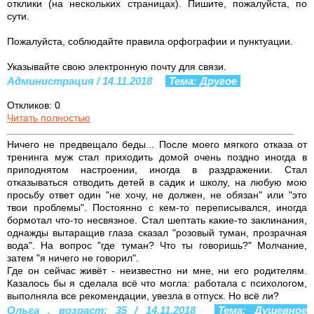
отклики (на нескольких страницах). Пишите, пожалуйста, по
сути.
Пожалуйста, соблюдайте правила орфографии и пунктуации.
Указывайте свою электронную почту для связи.
Администрация / 14.11.2018
Тема: Другое
Откликов: 0
Читать полностью
Ничего не предвещало беды... После моего мягкого отказа от
тренинга муж стал приходить домой очень поздно иногда в
приподнятом настроении, иногда в раздражении. Стал
отказываться отводить детей в садик и школу, на любую мою
просьбу ответ один "не хочу, не должен, не обязан" или "это
твои проблемы". Постоянно с кем-то переписывался, иногда
бормотал что-то несвязное. Стал шептать какие-то заклинания,
однажды вытаращив глаза сказал "розовый туман, прозрачная
вода". На вопрос "где туман? Что ты говоришь?" Молчание,
затем "я ничего не говорил".
Где он сейчас живёт - неизвестно ни мне, ни его родителям.
Казалось бы я сделала всё что могла: работала с психологом,
выполняла все рекомендации, увезла в отпуск. Но всё ли?
Ольга , возраст: 35 / 14.11.2018
Тема: Душевное