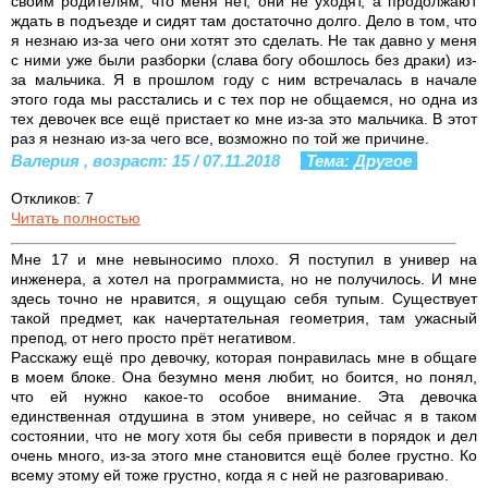
своим родителям, что меня нет, они не уходят, а продолжают
ждать в подъезде и сидят там достаточно долго. Дело в том, что
я незнаю из-за чего они хотят это сделать. Не так давно у меня
с ними уже были разборки (слава богу обошлось без драки) из-
за мальчика. Я в прошлом году с ним встречалась в начале
этого года мы расстались и с тех пор не общаемся, но одна из
тех девочек все ещё пристает ко мне из-за это мальчика. В этот
раз я незнаю из-за чего все, возможно по той же причине.
Валерия , возраст: 15 / 07.11.2018
Тема: Другое
Откликов: 7
Читать полностью
Мне 17 и мне невыносимо плохо. Я поступил в универ на
инженера, а хотел на программиста, но не получилось. И мне
здесь точно не нравится, я ощущаю себя тупым. Существует
такой предмет, как начертательная геометрия, там ужасный
препод, от него просто прёт негативом.
Расскажу ещё про девочку, которая понравилась мне в общаге
в моем блоке. Она безумно меня любит, но боится, но понял,
что ей нужно какое-то особое внимание. Эта девочка
единственная отдушина в этом универе, но сейчас я в таком
состоянии, что не могу хотя бы себя привести в порядок и дел
очень много, из-за этого мне становится ещё более грустно. Ко
всему этому ей тоже грустно, когда я с ней не разговариваю.