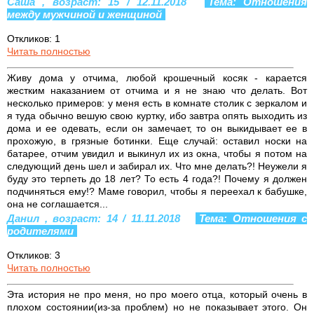
Саша , возраст: 15 / 12.11.2018
Тема: Отношения
между мужчиной и женщиной
Откликов: 1
Читать полностью
Живу дома у отчима, любой крошечный косяк - карается
жестким наказанием от отчима и я не знаю что делать. Вот
несколько примеров: у меня есть в комнате столик с зеркалом и
я туда обычно вешую свою куртку, ибо завтра опять выходить из
дома и ее одевать, если он замечает, то он выкидывает ее в
прохожую, в грязные ботинки. Еще случай: оставил носки на
батарее, отчим увидил и выкинул их из окна, чтобы я потом на
следующий день шел и забирал их. Что мне делать?! Неужели я
буду это терпеть до 18 лет? То есть 4 года?! Почему я должен
подчиняться ему!? Маме говорил, чтобы я переехал к бабушке,
она не соглашается...
Данил , возраст: 14 / 11.11.2018
Тема: Отношения с
родителями
Откликов: 3
Читать полностью
Эта история не про меня, но про моего отца, который очень в
плохом состоянии(из-за проблем) но не показывает этого. Он