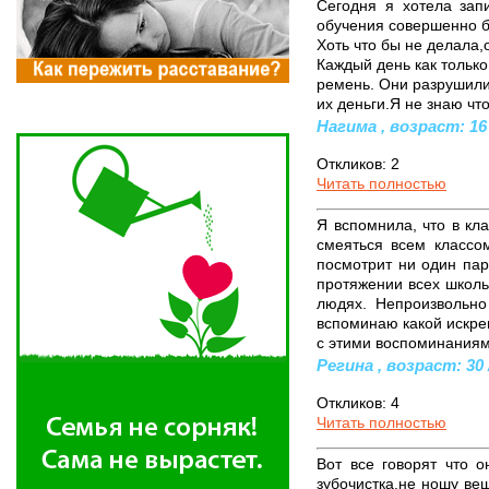
Сегодня я хотела зап
обучения совершенно бе
Хоть что бы не делал
Каждый день как только
ремень. Они разрушили 
их деньги.Я не знаю что
Нагима , возраст: 16 
Откликов: 2
Читать полностью
Я вспомнила, что в кл
смеяться всем классом
посмотрит ни один пар
протяжении всех школьн
людях. Непроизвольно
вспоминаю какой искрен
с этими воспоминаниями
Регина , возраст: 30 
Откликов: 4
Читать полностью
Вот все говорят что о
зубочистка,не ношу ве