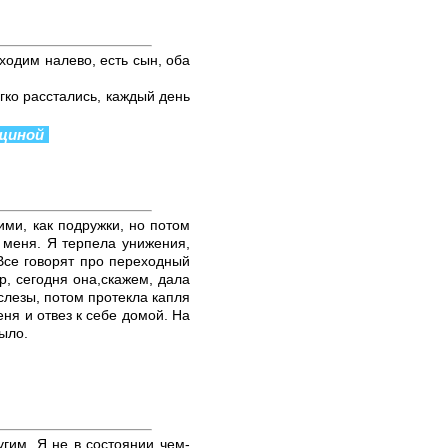
 ходим налево, есть сын, оба
гко расстались, каждый день
нщиной
ими, как подружки, но потом
 меня. Я терпела унижения,
 Все говорят про переходный
р, сегодня она,скажем, дала
 слезы, потом протекла капля
еня и отвез к себе домой. На
ыло.
гим. Я не в состоянии чем-