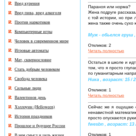
Вред курения
Параноя или норма?
Вред пива, вред алкоголя
Жена подруге рассказа
с той истории, но при
Против наркотиков
жена также очень сухо 
Компьютерные игры
Муж - обьелся груш , 
Человек в современном мире
Откликов: 2
Игровые автоматы
Читать полностью
Мат, сквернословие
Остаться в школе и ид
том, что я просто глуп
Стать добрым человеком
по гуманитарным напр
Свобода человека
Ника , возраст: 15 / 
Сильные люди
Откликов: 1
Читать полностью
Валентинов день
Хэллоуин (Helloween)
Сейчас же я ощущаю се
ненавистной математик
История праздников
просто опускаются руки
fwesbn , возраст: 13 
Прошлое и будущее России
В чем смысл и цель жизни
Откликов: 1