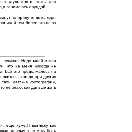
ляют студентов в штаты для
а,я занимаюсь ерундой...
 минут не приду то дома ждет
раницей тем более это не за
е называл. Надо мной могли
ли, что на меня никогда не
ха. Всё это продолжалось на
новиться, иногда при других
 свои детские фотографии,
то не знаю, как дальше жить
ин, еще хуже.Я выгляжу как
ивые ,почему я не могу быть