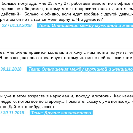
больше полугода, мне 23, ему 27, работаем вместе, но в офисе н
еделю не общаемся, потому что я попросила сказать, что я ем
действий». Больно и обидно, если едет вообще с другой девушко
ри этом он не пытается меня вернуть. Что думаете?
 23 / 01.12.2018
Тема: Отношения между мужчиной и жен
ет, мне очень нравится мальчик и я хочу с ним пойти погулять, ем
Я не знаю, как она отреагирует, потому что мы с ней на такие тем
 30.11.2018
Тема: Отношения между мужчиной и женщино
 и уже в этом возрасте я наркоман и, походу, алкоголик. Как изме
неделю, потом все по старому... Помогите, схожу с ума потихому, 
тно. Дайте кто-нибудь совет.
/ 30.11.2018
Тема: Другие зависимости