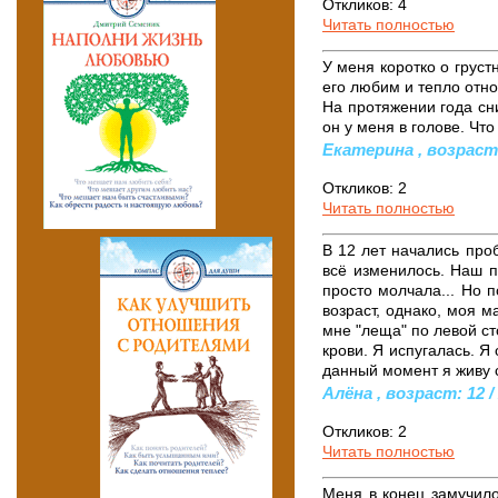
Откликов: 4
Читать полностью
У меня коротко о груст
его любим и тепло относ
На протяжении года сн
он у меня в голове. Чт
Екатерина , возраст: 
Откликов: 2
Читать полностью
В 12 лет начались про
всё изменилось. Наш п
просто молчала... Но п
возраст, однако, моя м
мне "леща" по левой ст
крови. Я испугалась. Я
данный момент я живу 
Алёна , возраст: 12 /
Откликов: 2
Читать полностью
Меня в конец замучило