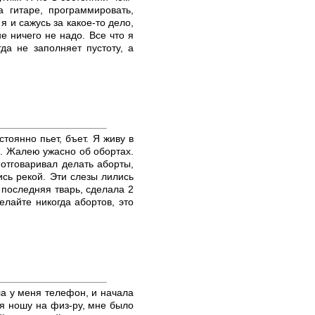
а гитаре, программировать,
я и сажусь за какое-то дело,
е ничего не надо. Все что я
да не заполняет пустоту, а
тоянно пьет, бъет. Я живу в
р. Жалею ужасно об обортах.
 отговаривал делать аборты,
ись рекой. Эти слезы лились
 последняя тварь, сделала 2
лайте никогда абортов, это
ла у меня телефон, и начала
 я ношу на физ-ру, мне было