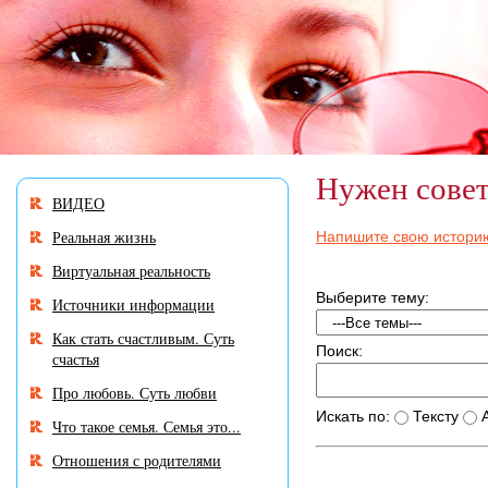
В разделе «Нужен совет?» много историй, автор
сове
Нужен сове
ВИДЕО
Реальная жизнь
Напишите свою истори
Виртуальная реальность
Выберите тему:
Источники информации
Как стать счастливым. Суть
Поиск:
счастья
Про любовь. Суть любви
Искать по:
Тексту
А
Что такое семья. Семья это...
Отношения с родителями