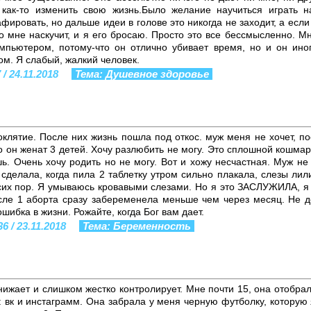
 как-то изменить свою жизнь.Было желание научиться играть н
фировать, но дальше идеи в голове это никогда не заходит, а если 
о мне наскучит, и я его бросаю. Просто это все бессмысленно. Мн
мпьютером, потому-что он отлично убивает время, но и он иног
ом. Я слабый, жалкий человек.
/ 24.11.2018
Тема: Душевное здоровье
клятие. После них жизнь пошла под откос. муж меня не хочет, пос
о он женат 3 детей. Хочу разлюбить не могу. Это сплошной кошма
ь. Очень хочу родить но не могу. Вот и хожу несчастная. Муж не
сделала, когда пила 2 таблетку утром сильно плакала, слезы лил
 сих пор. Я умываюсь кровавыми слезами. Но я это ЗАСЛУЖИЛА, я
сле 1 аборта сразу забеременела меньше чем через месяц. Не де
шибка в жизни. Рожайте, когда Бог вам дает.
6 / 23.11.2018
Тема: Беременность
нижает и слишком жестко контролирует. Мне почти 15, она отобра
: вк и инстаграмм. Она забрала у меня черную футболку, которую