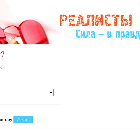
ы которых остро нуждаются в Вашем участии и
те.
т?
ю
втору