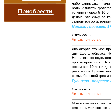
либо заниматься, или
больше читать, фотогра
то минут через 5-10 он
делаю, это сижу за ко
становится ее источник
Noname , возраст: 17 
Откликов: 5
Читать полностью
Два аборта это мое про
аду. Еще влюбилась. Н
Но ничего не поделаеш
просто промолчал. А я 
потом все 10 лет и до
раза аборт. Причем по
самый большой грех и о
Гульнара , возраст: 3
Откликов: 2
Читать полностью
Моя мама меня бьет, у
смотреть мои соц. сети