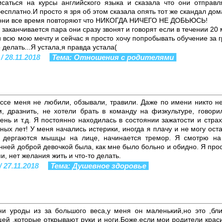
исаться на курсы английского языка и сказала что они отправ
сплатно.И просто я зря об этом сказала опять тот же скандал дом
а,они все время повторяют что НИКОГДА НИЧЕГО НЕ ДОБЬЮСЬ!
 заканчивается пара они сразу звонят и говорят если в течении 20
всю мою мечту и сейчас я просто хочу попробывать обучение за г
 делать...Я устала,я правда устала(
/ 28.11.2018
Тема: Отношения с родителями
ассе меня не любили, обзывали, травили. Даже по имени никто н
, дразнить, не хотели брать в команду на физкультуре, говори
ень и т.д. Я постоянно находилась в состоянии зажатости и стра
ых лет! У меня начались истерики, иногда я плачу и не могу оста
 дергаются мышцы на лице, начинается тремор. Я смотрю на
ней доброй девочкой была, как мне было больно и обидно. Я прос
, нет желания жить и что-то делать.
/ 27.11.2018
Тема: Душевное здоровье
ни уроды из за большого веса,у меня он маленький,но это ,бл
щей ,которые открывают руки и ноги.Боже,если мои родители крас