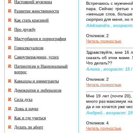
Настоящий мужчина
Встречаюсь с мужчиной 
пара. Сейчас третью н
Развитие женственности
«меньше слов, больше 
сюрприз для меня, но п
Как стать красивой
Aleksandra , возраст:
Про дружбу
Откликов: 2
Мастурбация и порнография
Читать полностью
Гомосексуализм
Здравствуйте, мне 16 л
Самоутверждение, успех
сказать об этом маме. 
Что делать??
Патриотизм и Национальный
Алина , возраст: 15 /
вопрос
Откликов: 2
Кавказцы и иммигранты
Читать полностью
Демократия и либерализм
Мне 19 лет (почти 20),
Сила духа
много раз максимум на 
да и не хочется уже чес
Ложь в науке
Андрей , возраст: 19 
Как и где учиться
Откликов: 4
Делать ли аборт
Читать полностью