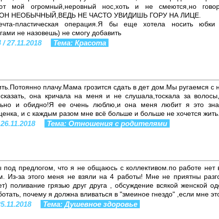
ют мой огромный,неровный нос,хоть и не смеются,но гово
 ОН НЕОБЫЧНЫЙ,ВЕДЬ НЕ ЧАСТО УВИДИШЬ ГОРУ НА ЛИЦЕ.
ечта-пластическая операция.Я бы еще хотела носить юбки
гами не назовешь) не смогу добавить
 / 27.11.2018
Тема: Красота
ить.Потоянно плачу.Мама грозится сдать в дет дом.Мы ругаемся с н
сказать, она кричала на меня и не слушала,тоскала за волосы
ьно и обидно!Я ее очень люблю,и она меня любит я это знаю
енка, и с каждым разом мне всё больше и больше не хочется жить
 26.11.2018
Тема: Отношения с родителями
 под предлогом, что я не общаюсь с коллективом.по работе нет 
. Из-за этого меня не взяли на 4 работы! Мне не приятны разг
ет) поливание грязью друг друга , обсуждение всякой женской о
ботать, почему я должна вливаться в "змеиное гнездо" ,если мне э
25.11.2018
Тема: Душевное здоровье