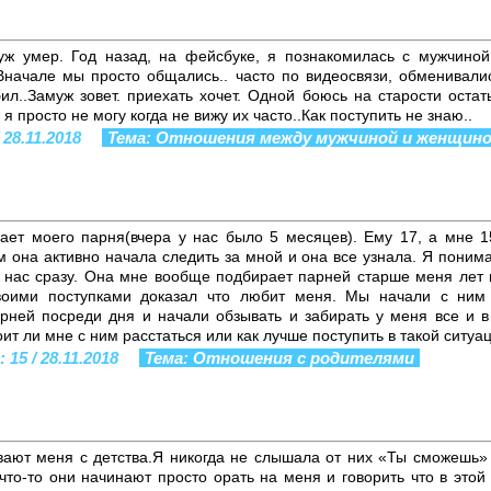
уж умер. Год назад, на фейсбуке, я познакомилась с мужчиной
Вначале мы просто общались.. часто по видеосвязи, обменивали
ил..Замуж зовет. приехать хочет. Одной боюсь на старости остат
 я просто не могу когда не вижу их часто..Как поступить не знаю..
 28.11.2018
Тема: Отношения между мужчиной и женщин
ет моего парня(вчера у нас было 5 месяцев). Ему 17, а мне 1
м она активно начала следить за мной и она все узнала. Я понима
о нас сразу. Она мне вообще подбирает парней старше меня лет 
воими поступками доказал что любит меня. Мы начали с ним
рней посреди дня и начали обзывать и забирать у меня все и 
оит ли мне с ним расстаться или как лучше поступить в такой ситуа
15 / 28.11.2018
Тема: Отношения с родителями
ают меня c детства.Я никогда не слышала от них «Ты сможешь»
что-то они начинают просто орать на меня и говорить что в этой