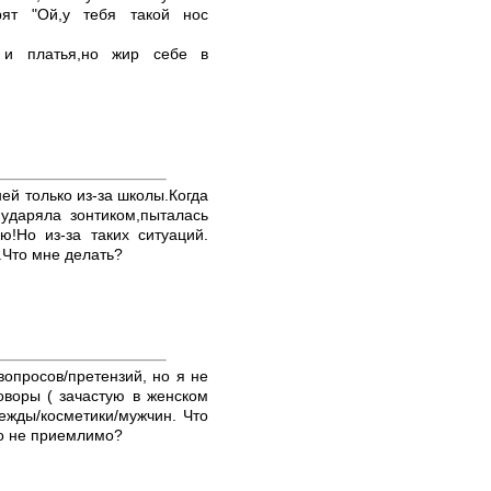
рят "Ой,у тебя такой нос
 и платья,но жир себе в
ей только из-за школы.Когда
,ударяла зонтиком,пыталась
!Но из-за таких ситуаций.
.Что мне делать?
вопросов/претензий, но я не
оворы ( зачастую в женском
дежды/косметики/мужчин. Что
то не приемлимо?