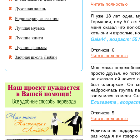
Читать полностью
Духовная жизнь
Я уже 18 лет одна, м
Родноверие, язычество
Германии, ему 57 лет.
меня сказал что полюб
Лучшая музыка
хоть они и взрослые, но
Лучшие книги
Gala44 , возраст: 55 /
Лучшие фильмы
Откликов: 6
Читать полностью
Заочная школа Любви
Моя мама недолюблива
просто друзья, но пото
не сказала ей нечего 
был олигархом. Он с
набросилась группа па
заступился за меня. Ст
Елизавета , возраст: 
Откликов: 5
Читать полностью
Родители не поддержив
раз когда я им говорю 