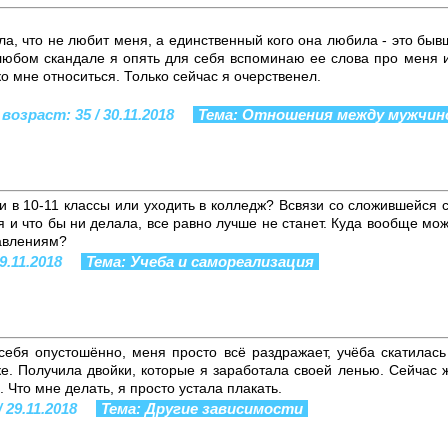
ла, что не любит меня, а единственный кого она любила - это бы
 любом скандале я опять для себя вспоминаю ее слова про меня 
ко мне относиться. Только сейчас я очерственел.
возраст: 35 / 30.11.2018
Тема: Отношения между мужчин
ти в 10-11 классы или уходить в колледж? Всвязи со сложившейся
ая и что бы ни делала, все равно лучше не станет. Куда вообще мо
авлениям?
29.11.2018
Тема: Учеба и самореализация
бя опустошённо, меня просто всё раздражает, учёба скатилась
е. Получила двойки, которые я заработала своей ленью. Сейчас 
. Что мне делать, я просто устала плакать.
/ 29.11.2018
Тема: Другие зависимости