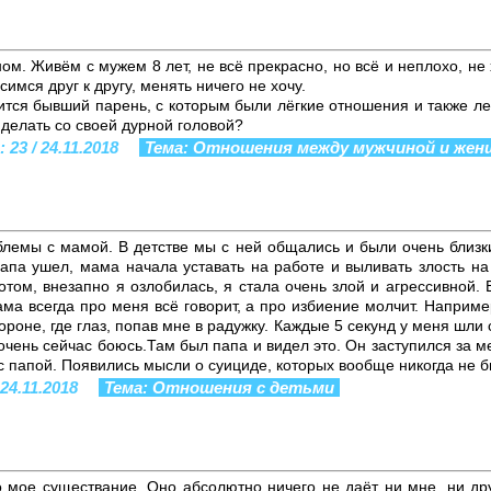
ном. Живём с мужем 8 лет, не всё прекрасно, но всё и неплохо, не
имся друг к другу, менять ничего не хочу.
ится бывший парень, с которым были лёгкие отношения и также ле
о делать со своей дурной головой?
23 / 24.11.2018
Тема: Отношения между мужчиной и же
блемы с мамой. В детстве мы с ней общались и были очень близк
апа ушел, мама начала уставать на работе и выливать злость на
отом, внезапно я озлобилась, я стала очень злой и агрессивной.
ама всегда про меня всё говорит, а про избиение молчит. Наприме
ороне, где глаз, попав мне в радужку. Каждые 5 секунд у меня шли
 очень сейчас боюсь.Там был папа и видел это. Он заступился за м
с папой. Появились мысли о суициде, которых вообще никогда не б
 24.11.2018
Тема: Отношения с детьми
 мое существание. Оно абсолютно ничего не даёт ни мне, ни дру