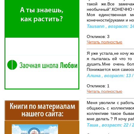
такой же.Все замеча
необычный".КОНЕЧНО
Моя единственная м
конечности(руками и но
Tausann , возраст: 14
Откликов: 3
Читать полностью
Я уже устала,не хочу ж
я пыталась ей что то 
душить.Мне очень бол
Понижается моя самооц
Алина , возраст: 13 /
Откликов: 1
Читать полностью
Меня уволили с работы
общаюсь с коллективом
коллективе такое быва
мне делать ? Я хочу ра
Таша , возраст: 22 / 