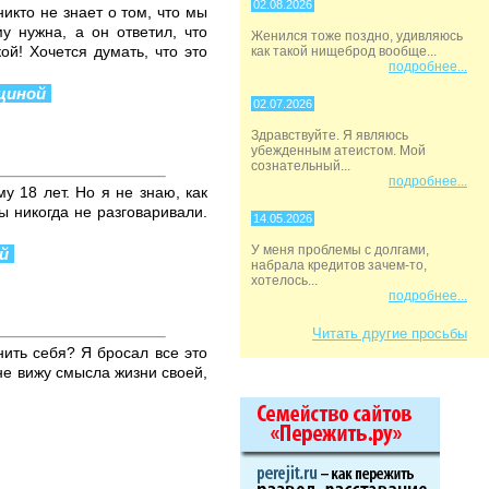
02.08.2026
икто не знает о том, что мы
у нужна, а он ответил, что
Женился тоже поздно, удивляюсь
й! Хочется думать, что это
как такой нищеброд вообще...
подробнее...
щиной
02.07.2026
Здравствуйте. Я являюсь
убежденным атеистом. Мой
сознательный...
подробнее...
у 18 лет. Но я не знаю, как
ы никогда не разговаривали.
14.05.2026
У меня проблемы с долгами,
й
набрала кредитов зачем-то,
хотелось...
подробнее...
Читать другие просьбы
нить себя? Я бросал все это
не вижу смысла жизни своей,