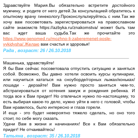
Здравствуйте Мария.Вы обязательно встретите достойного
мужчину, и родите от него детей.За консультацией обратитесь к
опытному врачу гинекологу.Проконслультируйтесь с ним.Так же
хочу вам посоветовать зарегистрироваться на православном
сайте знакомств https://azbyka.ru/znakomstva/ может быть там
вас ждет ваша судьба.Так же прочитайте это
https://www.genomed.ru/mozhno-li-zaberemenet-posle-
vykidysha/.Желаю
вам счастья и здоровья!
Рада , возраст: 26 / 26.10.2018
Машенька, здравствуйте!
Я бы Вам сейчас посоветовала отпустить ситуацию и заняться
собой. Возможно, Вы давно хотели освоить курсы кулинарии,
или научиться кататься на сноуборде/горных лыжах/коньках/
лошади - дерзайте! Вам нужно просто заняться чем-то,
абстрагироваться от хотения замуж и рождения ребенка. И
тогда все к Вам придет! Но отвлечься нужно по-настоящему, то
есть выбирая какое-то дело, нужно уйти в него с головой, чтобы
Вам нравилось, было интересно и глаза горели.
И еще - это будет невероятно тяжело сделать, но оно того
стоит, по себе могу сказать.
Удачи Вам в жизни и начинаниях! Все к Вам обязательно
придет! Не отчаивайтесь!
Татьяна , возраст: 35 / 26.10.2018