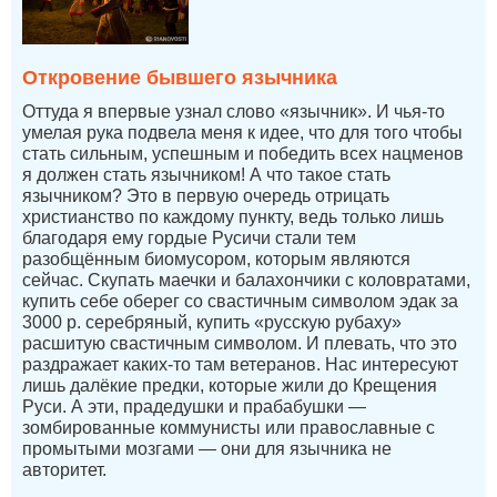
Откровение бывшего язычника
Оттуда я впервые узнал слово «язычник». И чья-то
умелая рука подвела меня к идее, что для того чтобы
стать сильным, успешным и победить всех нацменов
я должен стать язычником! А что такое стать
язычником? Это в первую очередь отрицать
христианство по каждому пункту, ведь только лишь
благодаря ему гордые Русичи стали тем
разобщённым биомусором, которым являются
сейчас. Скупать маечки и балахончики с коловратами,
купить себе оберег со свастичным символом эдак за
3000 р. серебряный, купить «русскую рубаху»
расшитую свастичным символом. И плевать, что это
раздражает каких-то там ветеранов. Нас интересуют
лишь далёкие предки, которые жили до Крещения
Руси. А эти, прадедушки и прабабушки —
зомбированные коммунисты или православные с
промытыми мозгами — они для язычника не
авторитет.