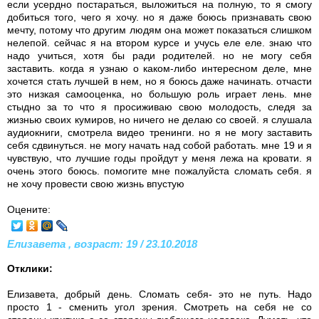
если усердно постараться, выложиться на полную, то я смогу
добиться того, чего я хочу. но я даже боюсь признавать свою
мечту, потому что другим людям она может показаться слишком
нелепой. сейчас я на втором курсе и учусь еле еле. знаю что
надо учиться, хотя бы ради родителей. но не могу себя
заставить. когда я узнаю о каком-либо интересном деле, мне
хочется стать лучшей в нем, но я боюсь даже начинать. отчасти
это низкая самооценка, но большую роль играет лень. мне
стыдно за то что я просиживаю свою молодость, следя за
жизнью своих кумиров, но ничего не делаю со своей. я слушала
аудиокниги, смотрела видео тренинги. но я не могу заставить
себя сдвинуться. не могу начать над собой работать. мне 19 и я
чувствую, что лучшие годы пройдут у меня лежа на кровати. я
очень этого боюсь. помогите мне пожалуйста сломать себя. я
не хочу провести свою жизнь впустую
Оцените:
Елизавета , возраст: 19 / 23.10.2018
Отклики:
Елизавета, добрый день. Сломать себя- это не путь. Надо
просто 1 - сменить угол зрения. Смотреть на себя не со