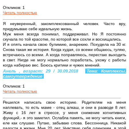
Откликов: 1
Читать полностью
Я неуверенный, закомплексованный человек. Часто вру,
придумываю себе идеальную жизнь.
Муж меня всегда понимал, поддерживал. Но Я постоянно
скучала по той красотке, по которой все сохли и восхищались.
И я опять начала свою булимию, анарекию. Похудела на 30 кг.
Снова такая же история. Когда худая, со всеми общаюсь, гуляю,
встречаюсь со всеми. А когда поправляюсь, перестаю выходить
в свет. Нигде не могу нормально поработать, ухожу с работы
когда набираю вес. Боюсь критики и чужих мнений.
Анель , возраст: 29 / 30.09.2018
Тема: Комплексы,
самоутверждение
Откликов: 1
Читать полностью
Решился написать свою историю. Родителям на меня
наплевать, то есть маме - отец алкаш, и они в разводе 8 лет.
Живу с 16 лет в стрессе, у меня снижение когнитивных
функций,- я это заметил. Ослабла память, не могу читать книги,
еле как слушаю. Путаю, забываю слова. Бессонница. Никакой
радости в жизни. Мне 20 лет. Чувствую себя одиноким, в этой