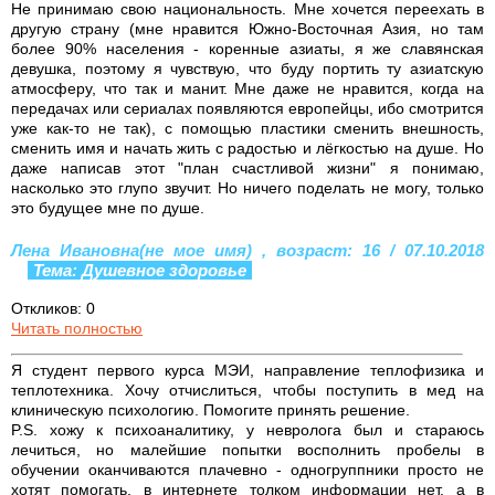
Не принимаю свою национальность. Мне хочется переехать в
другую страну (мне нравится Южно-Восточная Азия, но там
более 90% населения - коренные азиаты, я же славянская
девушка, поэтому я чувствую, что буду портить ту азиатскую
атмосферу, что так и манит. Мне даже не нравится, когда на
передачах или сериалах появляются европейцы, ибо смотрится
уже как-то не так), с помощью пластики сменить внешность,
сменить имя и начать жить с радостью и лёгкостью на душе. Но
даже написав этот "план счастливой жизни" я понимаю,
насколько это глупо звучит. Но ничего поделать не могу, только
это будущее мне по душе.
Лена Ивановна(не мое имя) , возраст: 16 / 07.10.2018
Тема: Душевное здоровье
Откликов: 0
Читать полностью
Я студент первого курса МЭИ, направление теплофизика и
теплотехника. Хочу отчислиться, чтобы поступить в мед на
клиническую психологию. Помогите принять решение.
P.S. хожу к психоаналитику, у невролога был и стараюсь
лечиться, но малейшие попытки восполнить пробелы в
обучении оканчиваются плачевно - одногруппники просто не
хотят помогать, в интернете толком информации нет, а в