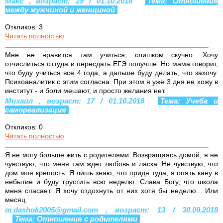
Макс , возраст: 29 / 01.10.2018
Тема: Отношения
между мужчиной и женщиной
Откликов: 3
Читать полностью
Мне не нравится там учиться, слишком скучно. Хочу
отчислиться оттуда и пересдать ЕГЭ получше. Но мама говорит,
что буду учиться все 4 года, а дальше буду делать, что захочу.
Психоаналитик с этим согласна. При этом я уже 3 дня не хожу в
институт - и боли мешают, и просто желания нет.
Михаил , возраст: 17 / 01.10.2018
Тема: Учеба и
самореализация
Откликов: 0
Читать полностью
Я не могу больше жить с родителями. Возвращаясь домой, я не
чувствую, что меня там ждет любовь и ласка. Не чувствую, что
дом моя крепость. Я лишь знаю, что придя туда, я опять кану в
небытие и буду грустить всю неделю. Слава Богу, что школа
меня спасает. Я хочу отдохнуть от них хотя бы неделю... Или
месяц.
m.dashok2005@gmail.com , возраст: 13 / 30.09.2018
Тема: Отношения с родителями