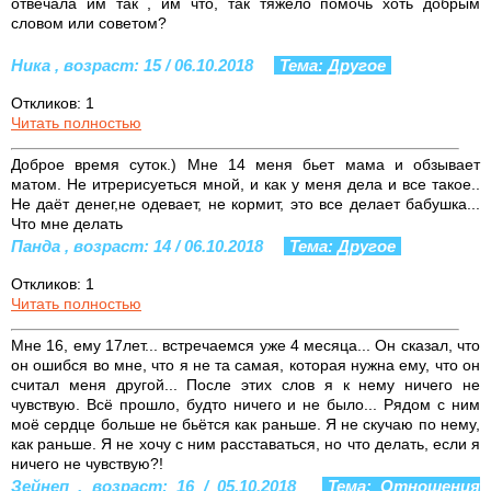
отвечала им так , им что, так тяжело помочь хоть добрым
словом или советом?
Ника , возраст: 15 / 06.10.2018
Тема: Другое
Откликов: 1
Читать полностью
Доброе время суток.) Мне 14 меня бьет мама и обзывает
матом. Не итрерисуеться мной, и как у меня дела и все такое..
Не даёт денег,не одевает, не кормит, это все делает бабушка...
Что мне делать
Панда , возраст: 14 / 06.10.2018
Тема: Другое
Откликов: 1
Читать полностью
Мне 16, ему 17лет... встречаемся уже 4 месяца... Он сказал, что
он ошибся во мне, что я не та самая, которая нужна ему, что он
считал меня другой... После этих слов я к нему ничего не
чувствую. Всё прошло, будто ничего и не было... Рядом с ним
моё сердце больше не бьётся как раньше. Я не скучаю по нему,
как раньше. Я не хочу с ним расставаться, но что делать, если я
ничего не чувствую?!
Зейнеп , возраст: 16 / 05.10.2018
Тема: Отношения