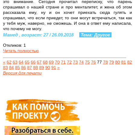
это внимание. Сегодня прочитал переписку, что парень
спрашивал о нашей стране и про менталитет, и жена об этом
рассказала ему, ну и он хочет приехать сюда гулять и
спрашивал, что если приедет, то они могут встречаться, так как
у тебя муж, наверно, не сможешь. И она в ответ ему написала,
что почему не могу.
Мамед , возраст: 27 / 26.09.2018
Тема: Другое
Откликов: 1
Читать полностью
«
62
63
64
65
66
67
68
69
70
71
72
73
74
75
76
77
78
79
80
81
82
83
84
85
86
87
88
89
90
91
»
Версия для печати