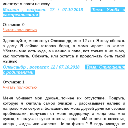
институт я почти не хожу.
Михаил , возраст: 17 / 07.10.2018
Тема: Учеба и
самореализация
Откликов: 0
Читать полностью
Здраствуйте, меня зовут Олександр, мне 12 лет. Я хочу сбежать
з дому. Я сейчас готовлю борщ, а мама играет на компе.
Убегать мне есть куда, а именно к папе, вот только я не знаю,
как поступить. Сбежать, или остатса и продолжать быть такой
жызнью.
Олександр , возраст: 12 / 07.10.2018
Тема: Отношения
с родителями
Откликов: 1
Читать полностью
Меня убивают мои друзья...точнее их отсутствие. Подруга,
которую я считала самой близкой , рассказывает налево и
направо мои секреты.Большинство моих друзей делятся своими
проблемами, получают от меня поддержку, а когда она мне
нужна, я получаю сухие ответы, вроде: «Мне нечего сказать»,
«ппц» , «мдэ» или «капец». Че за фигня ? Я ведь никогда не