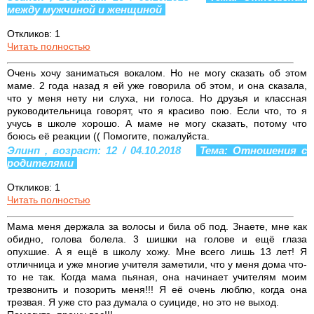
между мужчиной и женщиной
Откликов: 1
Читать полностью
Очень хочу заниматься вокалом. Но не могу сказать об этом
маме. 2 года назад я ей уже говорила об этом, и она сказала,
что у меня нету ни слуха, ни голоса. Но друзья и классная
руководительница говорят, что я красиво пою. Если что, то я
учусь в школе хорошо. А маме не могу сказать, потому что
боюсь её реакции (( Помогите, пожалуйста.
Элинп , возраст: 12 / 04.10.2018
Тема: Отношения с
родителями
Откликов: 1
Читать полностью
Мама меня держала за волосы и била об под. Знаете, мне как
обидно, голова болела. 3 шишки на голове и ещё глаза
опухшие. А я ещё в школу хожу. Мне всего лишь 13 лет! Я
отличница и уже многие учителя заметили, что у меня дома что-
то не так. Когда мама пьяная, она начинает учителям моим
трезвонить и позорить меня!!! Я её очень люблю, когда она
трезвая. Я уже сто раз думала о суициде, но это не выход.