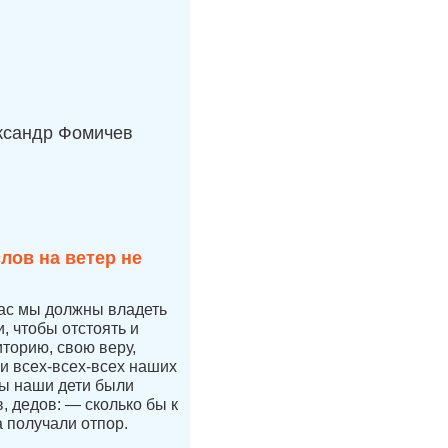
ксандр Фомичев
лов на ветер не
час мы должны владеть
 чтобы отстоять и
иторию, свою веру,
 и всех-всех-всех наших
бы наши дети были
 дедов: — сколько бы к
а получали отпор.