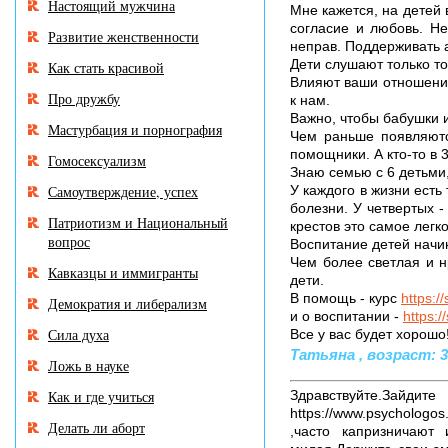
Настоящий мужчина
Мне кажется, на детей
согласие и любовь. Не
Развитие женственности
неправ. Поддерживать а
Дети слушают только то
Как стать красивой
Влияют ваши отношения
Про дружбу
к нам.
Важно, чтобы бабушки 
Мастурбация и порнография
Чем раньше появляются
помощники. А кто-то в 3
Гомосексуализм
Знаю семью с 6 детьми
Самоутверждение, успех
У каждого в жизни есть 
болезни. У четвертых -
Патриотизм и Национальный
крестов это самое легк
вопрос
Воспитание детей начин
Чем более светлая и н
Кавказцы и иммигранты
дети.
В помощь - курс
https:/
Демократия и либерализм
и о воспитании -
https:/
Сила духа
Все у вас будет хорошо!
Татьяна , возраст: 39
Ложь в науке
Как и где учиться
Здравствуйте.
https://www.psychologos
Делать ли аборт
,часто капризничают