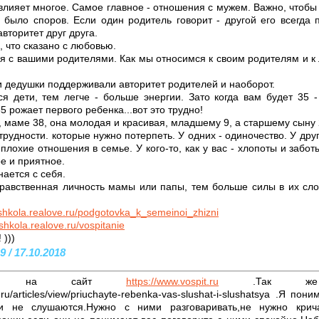
 влияет многое. Самое главное - отношения с мужем. Важно, чтоб
 было споров. Если один родитель говорит - другой его всегда 
вторитет друг друга.
, что сказано с любовью.
 с вашими родителями. Как мы относимся к своим родителям и к 
и дедушки поддерживали авторитет родителей и наоборот.
 дети, тем легче - больше энергии. Зато когда вам будет 35 -
5 рожает первого ребенка...вот это трудно!
, маме 38, она молодая и красивая, младшему 9, а старшему сыну 
трудности. которые нужно потерпеть. У одних - одиночество. У други
 плохие отношения в семье. У кого-то, как у вас - хлопоты и забот
ое и приятное.
ается с себя.
равственная личность мамы или папы, тем больше силы в их сл
/shkola.realove.ru/podgotovka_k_semeinoi_zhizni
/shkola.realove.ru/vospitanie
 )))
 / 17.10.2018
Зайдите на сайт
https://www.vospit.ru
.Так же п
.ru/articles/view/priuchayte-rebenka-vas-slushat-i-slushatsya .Я п
 и не слушаются.Нужно с ними разговаривать,не нужно крич