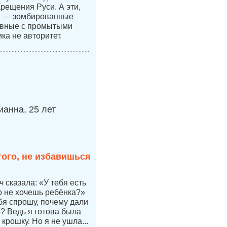
Крещения Руси. А эти,
и — зомбированные
авные с промытыми
ка не авторитет.
анна, 25 лет
того, не избавишься
 сказала: «У тебя есть
но не хочешь ребёнка?»
бя спрошу, почему дали
р? Ведь я готова была
 крошку. Но я не ушла...