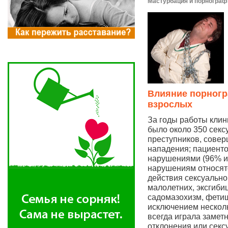
Мастурбация и порнограф
Влияние порногр
взрослых
За годы работы клин
было около 350 секс
преступников, сове
нападения; пациенто
нарушениями (96% из
нарушениям относят
действия сексуально
малолетних, эксгиби
садомазохизм, фетиш
исключением нескол
всегда играла замет
отклонения или секс