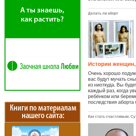
Делать ли аборт
Истории женщин,
Очень хорошо подума
вас будут мучать сны
из ниоткуда. Вы буде
каждый раз, когда у
ребёнком или берем
последствия аборта 
Как стать счастливым. Су