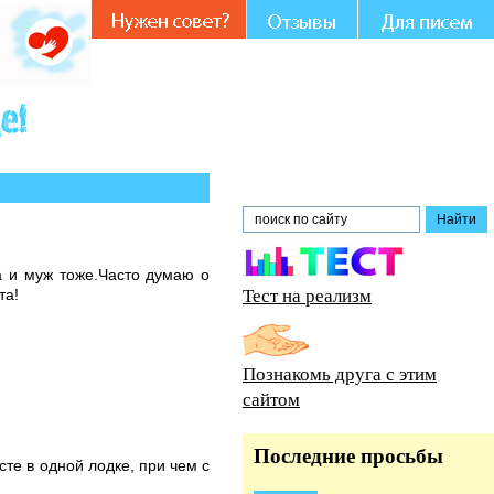
Вашем участии и совете.
а и муж тоже.Часто думаю о
Тест на реализм
та!
Познакомь друга с этим
сайтом
Последние просьбы
те в одной лодке, при чем с