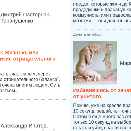
предки, которые жили до 
прадедушки и прабабушк
Дмитрий Пастернак-
коммунисты или правосл
Таранушенко
мозгами — они для язычни
Делать ли аборт
 с Жизнью, или
изис отрицательного
Мари
стать счастливым, через
а отрицательного баланса",
 очень многим людям. Суть
Избавившись от зача
астьем...
от убитого
Помню, уже на кресле врач
10 секунд, решай, ты точ
Потом я ещё много раз се
только 10 секунд на выбо
Александр Ипатов,
встать и уйти, спасти свою