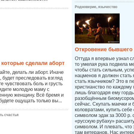
Родноверие, язычество
Откровение бывшего
Оттуда я впервые узнал с
 которые сделали аборт
то умелая рука подвела ме
чтобы стать сильным, усп
йте, делать ли аборт. Иначе
нацменов я должен стать 
, будет преследовать взгляд
стать язычником? Это в п
те чувствовать боль и грусть
христианство по каждому п
видите молодую маму с
лишь благодаря ему горды
енную женщину. Всё бремя и
разобщённым биомусором
будете ощущать только вы...
сейчас. Скупать маечки и 
коловратами, купить себе
ть счастья
символом эдак за 3000 р.
«русскую рубаху» расшит
символом. И плевать, что 
там ветеранов. Нас интер