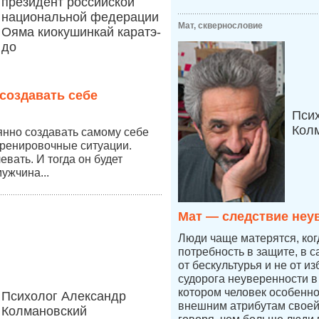
президент российской
национальной федерации
Мат, сквернословие
Ояма киокушинкай каратэ-
до
создавать себе
Пси
Кол
янно создавать самому себе
тренировочные ситуации.
вать. И тогда он будет
ужчина...
Мат — следствие неу
Люди чаще матерятся, ког
потребность в защите, в 
от бескультурья и не от из
судорога неуверенности в 
котором человек особенно
Психолог Александр
внешним атрибутам своей
Колмановский