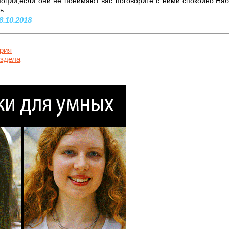
оции,если они не понимают вас поговорите с ними спокойно.Наб
ь.
8.10.2018
рия
аздела