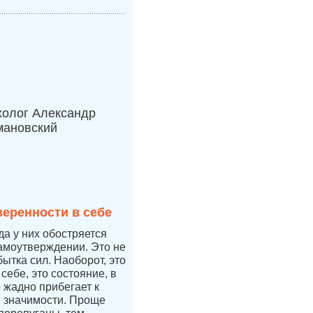
холог Александр
мановский
веренности в себе
да у них обостряется
самоутверждении. Это не
бытка сил. Наоборот, это
себе, это состояние, в
 жадно прибегает к
 значимости. Проще