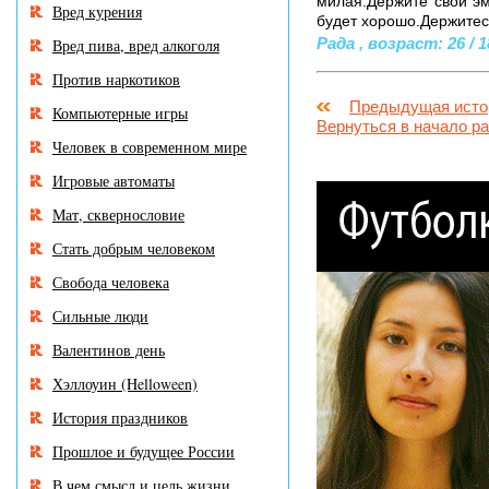
милая.Держите свои эм
Вред курения
будет хорошо.Держитес
Рада , возраст: 26 / 1
Вред пива, вред алкоголя
Против наркотиков
Предыдущая исто
Компьютерные игры
Вернуться в начало р
Человек в современном мире
Игровые автоматы
Мат, сквернословие
Стать добрым человеком
Свобода человека
Сильные люди
Валентинов день
Хэллоуин (Helloween)
История праздников
Прошлое и будущее России
В чем смысл и цель жизни