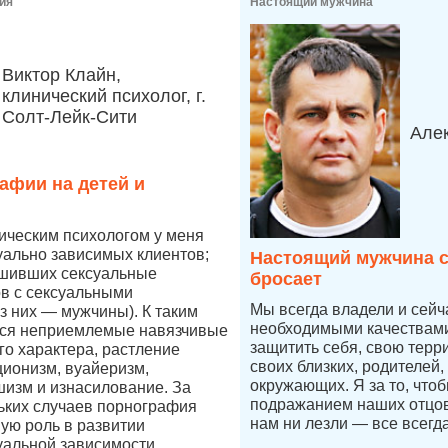
ия
Настоящий мужчина
Виктор Клайн,
клинический психолог, г.
Солт-Лейк-Сити
Але
афии на детей и
ическим психологом у меня
уально зависимых клиентов;
Настоящий мужчина с
ршивших сексуальные
бросает
в с сексуальными
Мы всегда владели и сей
 них — мужчины). К таким
необходимыми качествами,
ся неприемлемые навязчивые
защитить себя, свою терр
го характера, растление
своих близких, родителей,
ционизм, вуайеризм,
окружающих. Я за то, что
изм и изнасилование. За
подражанием наших отцов,
ьких случаев порнография
нам ни лезли — все всегд
ную роль в развитии
уальной зависимости.