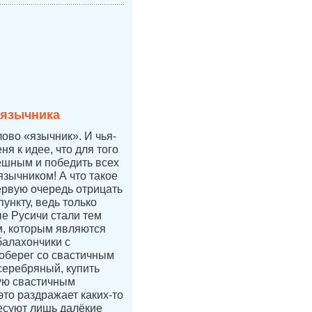
 язычника
лово «язычник». И чья-
ня к идее, что для того
ешным и победить всех
язычником! А что такое
ервую очередь отрицать
ункту, ведь только
е Русичи стали тем
, которым являются
балахончики с
 оберег со свастичным
 серебряный, купить
ую свастичным
это раздражает каких-то
есуют лишь далёкие