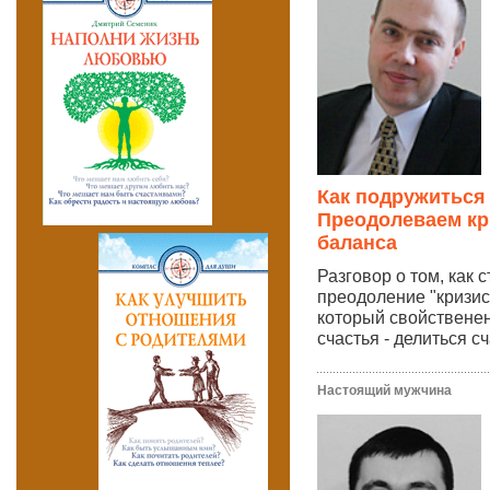
Как подружиться
Преодолеваем кр
баланса
Разговор о том, как 
преодоление "кризис
который свойственен
счастья - делиться сч
Настоящий мужчина