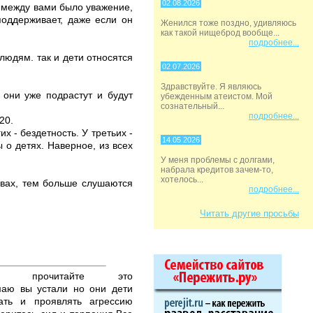
02.08.2026
ы между вами было уважение,
поддерживает, даже если он
Женился тоже поздно, удивляюсь
как такой нищеброд вообще...
подробнее...
людям. так и дети относятся
02.07.2026
Здравствуйте. Я являюсь
 они уже подрастут и будут
убежденным атеистом. Мой
сознательный...
подробнее...
20.
х - бездетность. У третьих -
14.05.2026
ы о детях. Наверное, из всех
У меня проблемы с долгами,
набрала кредитов зачем-то,
хотелось...
овах, тем больше слушаются
подробнее...
Читать другие просьбы
рочитайте это
онимаю вы устали но они дети
ать и проявлять агрессию