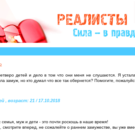
?» много историй, авторы которых остро нуждаются в 
ю
четверо детей и дело в том что они меня не слушаются. Я устал
а замуж, но кто думал что все так обернется? Помогите, пожалуйс
, возраст: 21 / 17.10.2018
 семья, муж и дети - это почти роскошь в наше время!
 смотрите вперед, не сожалейте о раннем замужестве, вы уже вмес