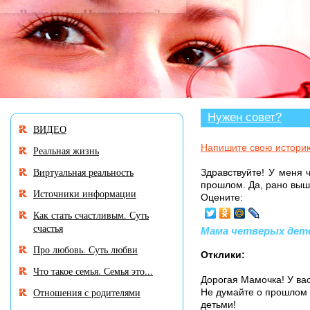
В разделе «Нужен совет
Нужен совет?
ВИДЕО
Напишите свою истори
Реальная жизнь
Виртуальная реальность
Здравствуйте! У меня 
прошлом. Да, рано вышл
Источники информации
Оцените:
Как стать счастливым. Суть
счастья
Мама четверых детей 
Про любовь. Суть любви
Отклики:
Что такое семья. Семья это...
Дорогая Мамочка! У вас
Отношения с родителями
Не думайте о прошлом ,
детьми!