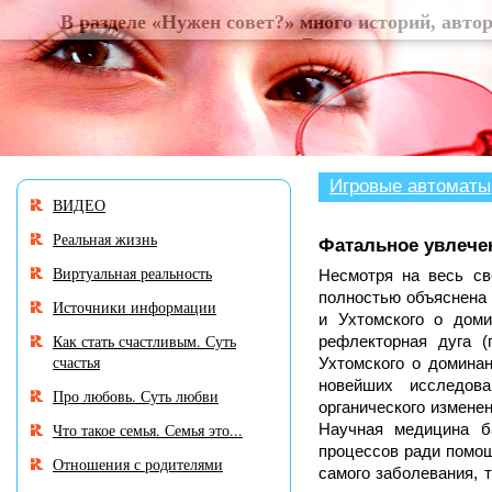
В разделе «Нужен совет
Игровые автоматы
ВИДЕО
Реальная жизнь
Фатальное увлече
Виртуальная реальность
Несмотря на весь св
полностью объяснена 
Источники информации
и Ухтомского о доми
Как стать счастливым. Суть
рефлекторная дуга (
счастья
Ухтомского о домина
новейших исследова
Про любовь. Суть любви
органического измене
Что такое семья. Семья это...
Научная медицина б
процессов ради помощ
Отношения с родителями
самого заболевания, 