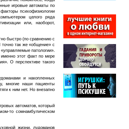
енные игровые автоматы по
 факторы психофизиологии
омпьютером целого ряда
ивизации или, наоборот,
тно быстро (по сравнению с
 точно так же «общение» с
 «управляемые патологии».
 именно этот факт по мере
ия». О перспективе такого
удоманами и накопленных
у, многие наши пациенты
тяги к ним нет. Но внезапно
игровых автоматов, который
аком-то сомнамбулическом
уховной жизни,
лудоманов