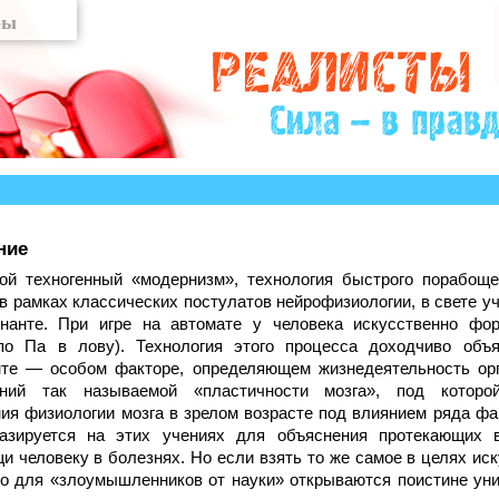
?» много историй, авторы которых остро нуждаются в 
ние
ой техногенный «модернизм», технология быстрого порабощ
в рамках классических постулатов нейрофизиологии, в свете у
нанте. При игре на автомате у человека искусственно фо
по Па в лову). Технология этого процесса доходчиво объ
нте — особом факторе, определяющем жизнедеятельность орга
ний так называемой «пластичности мозга», под которо
ния физиологии мозга в зрелом возрасте под влиянием ряда фа
азируется на этих учениях для объяснения протекающих в
и человеку в болезнях. Но если взять то же самое в целях ис
то для «злоумышленников от науки» открываются поистине ун