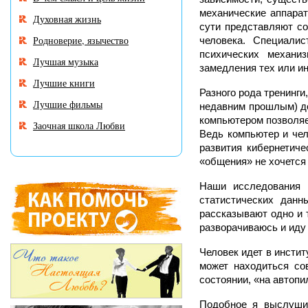
механические аппарат
Духовная жизнь
сути представляют с
Родноверие, язычество
человека. Специали
психических механиз
Лучшая музыка
замедления тех или ин
Лучшие книги
Разного рода тренинги
Лучшие фильмы
недавним прошлым) до
компьютером позволяе
Заочная школа Любви
Ведь компьютер и чел
развития кибернетиче
«общения» не хочется 
Наши исследования 
статистических данн
рассказывают одно и т
разворачиваюсь и иду 
Человек идет в инстит
может находиться со
состоянии, «на автопи
Подобное я выслушив