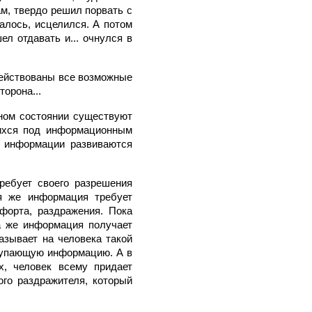
ам, твердо решил порвать с
алось, исцелился. А потом
л отдавать и... очнулся в
действованы все возможные
орона...
ном состоянии существуют
ихся под информационным
й информации развиваются
требует своего разрешения
ая же информация требует
мфорта, раздражения. Пока
да же информация получает
азывает на человека такой
ступающую информацию. А в
х, человек всему придает
ого раздражителя, который