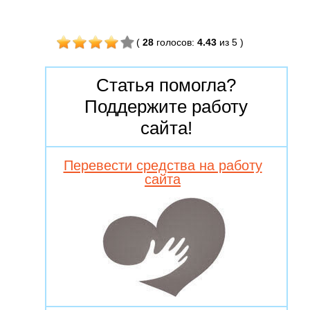
(
28
голосов
:
4.43
из 5
)
Статья помогла?
Поддержите работу
сайта!
Перевести средства на работу
сайта