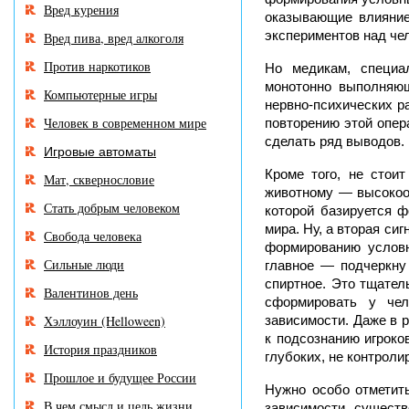
Вред курения
оказывающие влияние
экспериментов над че
Вред пива, вред алкоголя
Против наркотиков
Но медикам, специа
монотонно выполняющ
Компьютерные игры
нервно-психических р
Человек в современном мире
повторению этой опер
сделать ряд выводов.
Игровые автоматы
Кроме того, не стои
Мат, сквернословие
животному — высокоор
Стать добрым человеком
которой базируется 
мира. Ну, а вторая си
Свобода человека
формированию условн
Сильные люди
главное — подчеркну
спиртное. Это тщател
Валентинов день
сформировать у чел
Хэллоуин (Helloween)
зависимости. Даже в 
к подсознанию игрок
История праздников
глубоких, не контроли
Прошлое и будущее России
Нужно особо отметит
В чем смысл и цель жизни
зависимости, существ