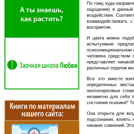
По тому, куда направле
ощущения) в данный
воздействия. Соотве
взаимодействовать 
восприятия.
И цвета можно подоб
испытуемым предла
психоэмоциональном с
человека средством 
представляет никако
различных отделов моз
Все это вместе взят
определенных места
околопороговые слов
незаметно для себя п
состояние психики!* Т
Она открыта для воз
подсознания, влиять 
никаких сомнений. Это