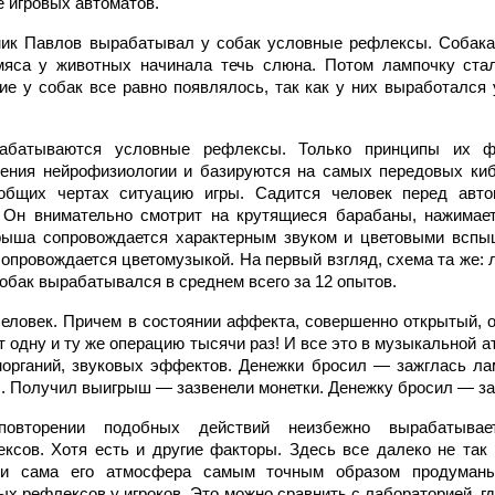
е игровых автоматов.
мик Павлов вырабатывал у собак условные рефлексы. Собака
мяса у животных начинала течь слюна. Потом лампочку стал
е у собак все равно появлялось, так как у них выработался
абатываются условные рефлексы. Только принципы их фо
ения нейрофизиологии и базируются на самых передовых киб
общих чертах ситуацию игры. Садится человек перед авто
. Он внимательно смотрит на крутящиеся барабаны, нажимает
ыша сопровождается характерным звуком и цветовыми вспы
 сопровождается цветомузыкой. На первый взгляд, схема та же
обак вырабатывался в среднем всего за 12 опытов.
 человек. Причем в состоянии аффекта, совершенно открытый, 
т одну и ту же операцию тысячи раз! И все это в музыкальной 
морганий, звуковых эффектов. Денежки бросил — зажглась л
. Получил выигрыш — зазвенели монетки. Денежку бросил — заж
повторении подобных действий неизбежно вырабатывае
сов. Хотя есть и другие факторы. Здесь все далеко не так
 и сама его атмосфера самым точным образом продуманы
х рефлексов у игроков. Это можно сравнить с лабораторией, г