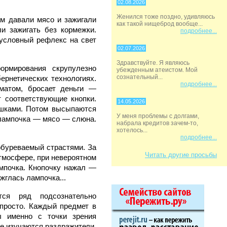
02.08.2026
Женился тоже поздно, удивляюсь
м давали мясо и зажигали
как такой нищеброд вообще...
и зажигать без кормежки.
подробнее...
 условный рефлекс на свет
02.07.2026
Здравствуйте. Я являюсь
рмирования скрупулезно
убежденным атеистом. Мой
сознательный...
ернетических технологиях.
подробнее...
матом, бросает деньги —
 соответствующие кнопки.
14.05.2026
шками. Потом высыпаются
У меня проблемы с долгами,
: лампочка — мясо — слюна.
набрала кредитов зачем-то,
хотелось...
подробнее...
обуреваемый страстями. За
Читать другие просьбы
атмосфере, при невероятном
ампочка. Кнопочку нажал —
глась лампочка...
тся ряд подсознательно
 просто. Каждый предмет в
 именно с точки зрения
де изучаются раздражители,