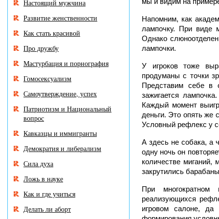
мы и видим на пример
Настоящий мужчина
Развитие женственности
Напомним, как акаде
лампочку. При виде 
Как стать красивой
Однако слюноотделени
Про дружбу
лампочки.
Мастурбация и порнография
У игроков тоже выр
продуманы с точки зр
Гомосексуализм
Представим себе в 
Самоутверждение, успех
зажигается лампочка
Каждый момент выигр
Патриотизм и Национальный
деньги. Это опять же
вопрос
Условный рефлекс у с
Кавказцы и иммигранты
А здесь не собака, а
Демократия и либерализм
одну ночь он повторяе
количестве миганий, 
Сила духа
закрутились барабаны
Ложь в науке
При многократном 
Как и где учиться
реализующихся рефлек
Делать ли аборт
игровом салоне, да
формирования условны