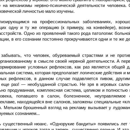
 на механизмы нервно-психической деятельности человека. 
ловеческой личностью мало изучены.
лизирующимся на профессиональных заболеваниях, хорошо
их одну и ту же операцию (к примеру, на конвейере), возн
асстройств. Одно из проявлений такого рода патологии: больн
ации, в его сознании постоянно прокручиваются одни и те же 
т забывать, что человек, обуреваемый страстями и не проти
ганизованному в смысле своей нервной деятельности. А перв
формирование условных рефлексов, как раз является общей д
гнальная система, которая предполагает логические действия и 
ых рефлексов, в данном случае подавляется пивом, другим
 еще раз! — необузданной страстью. Не зря в игровых салон
ьно продуманная, комплексная система, целиком и полностью 
овека, попавшего в салон, болезненное, неуправляемое 
рекламе, находящейся вне салонов, заложены специальные «к
ов. Мельком брошенный взгляд на рекламу вызывает у лудома
руемых сознанием...
ь существенный нюанс. «Однорукие бандиты» появились лет 
овавшие у игроков тогда и теперь, существенно разные. И это