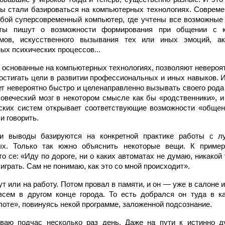
ы стали базироваться на компьютерных технологиях. Соврем
обой суперсовременный компьютер, где учтены все возможные
сты пишут о возможности формирования при общении с к
мов, искусственного вызывания тех или иных эмоций, акт
ых психических процессов...
, основанные на компьютерных технологиях, позволяют невероя
стигать цели в развитии профессиональных и иных навыков. И
т невероятно быстро и целенаправленно вызывать своего рода
овеческий мозг в некотором смысле как бы «родственники», и
ских систем открывает соответствующие возможности «общен
и говорить.
и выводы базируются на конкретной практике работы с л
ых. Только так южно объяснить некоторые вещи. К пример
о се: «Иду по дороге, ни о каких автоматах не думаю, никакой 
играть. Сам не понимаю, как это со мной происходит».
ут или на работу. Потом провал в памяти, и он — уже в салоне 
всем в другом конце города. То есть добрался он туда в к
лоте», повинуясь некой программе, заложенной подсознание.
аю подчас несколько раз день. Даже на пути к истинно д