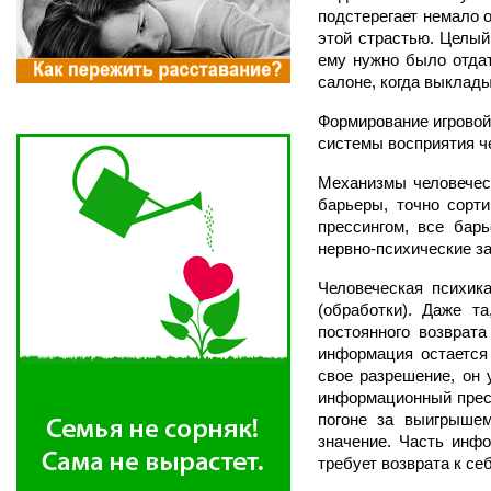
подстерегает немало 
этой страстью. Целый
ему нужно было отдат
салоне, когда выклад
Формирование игровой
системы восприятия че
Механизмы человечес
барьеры, точно сорт
прессингом, все бар
нервно-психические за
Человеческая психика
(обработки). Даже т
постоянного возврата
информация остается 
свое разрешение, он 
информационный пресс
погоне за выигрышем
значение. Часть инфо
требует возврата к се