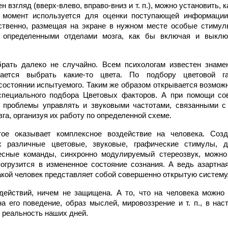
н взгляд (вверх-влево, вправо-вниз и т. п.), можно установить, к
 момент используется для оценки поступающей информации
тственно, размещая на экране в нужном месте особые стимул
с определенными отделами мозга, как бы включая и выкл
рать далеко не случайно. Всем психологам известен знаме
гается выбрать какие-то цвета. По подбору цветовой 
остоянии испытуемого. Таким же образом открывается возможн
специального подбора Цветовых факторов. А при помощи со
й проблемы управлять и звуковыми частотами, связанными с
га, организуя их работу по определенной схеме.
ое оказывает комплексное воздействие на человека. Созд
х различные цветовые, звуковые, графические стимулы, 
есные команды, синхронно модулируемый стереозвук, можно 
огрузится в измененное состояние сознания. А ведь азартная
акой человек представляет собой совершенно открытую систему
действий, ничем не защищена. А то, что на человека можно 
на его поведение, образ мыслей, мировоззрение и т. п., в на
 реальность наших дней.