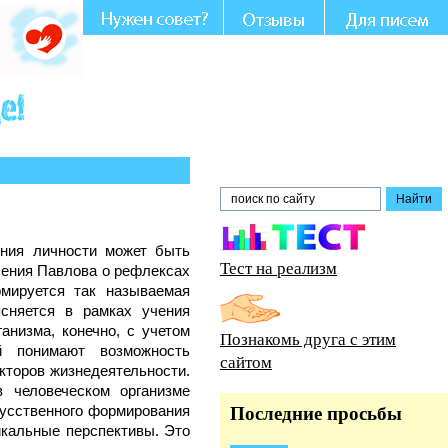
Вашем участии и совете.
ения личности может быть
Тест на реализм
чения Павлова о рефлексах
рмируется так называемая
ясняется в рамках учения
низма, конечно, с учетом
Познакомь друга с этим
й понимают возможность
сайтом
кторов жизнедеятельности.
 человеческом организме
кусственного формирования
Последние просьбы
икальные перспективы. Это