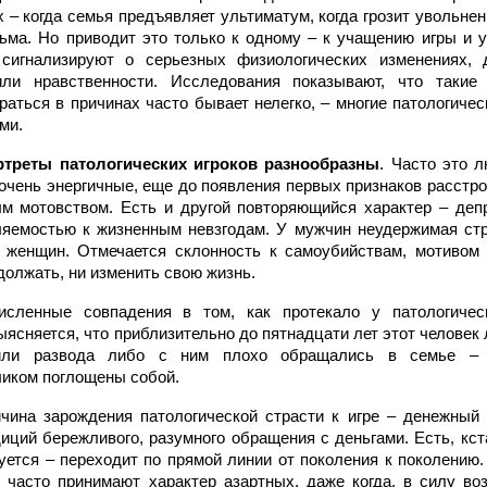
 – когда семья предъявляет ультиматум, когда грозит увольнен
ьма. Но приводит это только к одному – к учащению игры и
 сигнализируют о серьезных физиологических изменениях,
ли нравственности. Исследования показывают, что такие 
раться в причинах часто бывает нелегко, – многие патологиче
ми.
ртреты патологических игроков разнообразны
. Часто это 
 очень энергичные, еще до появления первых признаков расстр
м мотовством. Есть и другой повторяющийся характер – депр
яемостью к жизненным невзгодам. У мужчин неудержимая стр
 женщин. Отмечается склонность к самоубийствам, мотивом 
должать, ни изменить свою жизнь.
сленные совпадения в том, как протекало у патологическ
ясняется, что приблизительно до пятнадцати лет этот человек
 или развода либо с ним плохо обращались в семье – 
иком поглощены собой.
ичина зарождения патологической страсти к игре – денежный
иций бережливого, разумного обращения с деньгами. Есть, кста
уется – переходит по прямой линии от поколения к поколению.
 часто принимают характер азартных, даже когда, в силу воз