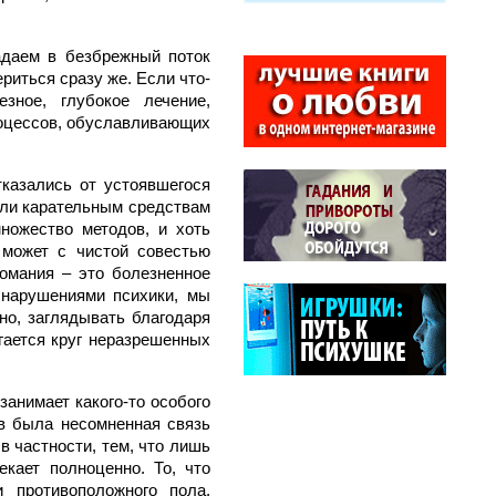
даем в безбрежный поток
риться сразу же. Если что-
зное, глубокое лечение,
процессов, обуславливающих
тказались от устоявшегося
или карательным средствам
ножество методов, и хоть
 может с чистой совестью
романия – это болезненное
 нарушениями психики, мы
но, заглядывать благодаря
гается круг неразрешенных
занимает какого-то особого
ов была несомненная связь
в частности, тем, что лишь
екает полноценно. То, что
 противоположного пола,