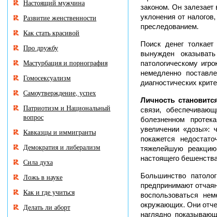
Настоящий мужчина
законом. Он залезает 
уклонения от налогов
Развитие женственности
преследованием.
Как стать красивой
Поиск денег толкает
Про дружбу
вынужден оказывать
Мастурбация и порнография
патологическому игро
немедленно поставл
Гомосексуализм
диагностических крите
Самоутверждение, успех
Личность становитс
Патриотизм и Национальный
связи, обеспечиваю
вопрос
болезненном протек
увеличении «дозы»: ч
Кавказцы и иммигранты
покажется недостато
Демократия и либерализм
тяжелейшую реакцию
настоящего бешенства
Сила духа
Большинство патолог
Ложь в науке
предпринимают отчаян
Как и где учиться
воспользоваться не
окружающих. Они отче
Делать ли аборт
наглядно показывающ