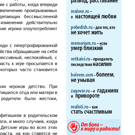
ие с работы, когда впереди
 увеличению проигрываемых
 делающих бессмысленной
изменения действительно
ские игроки злоупотребляют
люди с гипертрофированной
ойства обращавшие на себя
ессивный, неспокойный, с
асть к игре просыпается в
которых часто становится
их игроков детство. При
 лишился отца или матери в
родители были жестоки,
 фетишизм в родительском
ти, и много случаев, когда
 Детские игры во всех этих
раста, на кон ставятся не