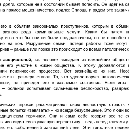
в долги, которые не в состоянии бывает погасить. Он идет на
, на прямое мошенничество, подлог. Сплошь и рядом это закан
 его в объятия закоренелых преступников, которым в обм
 разного рода криминальные услуги. Каким бы путем н
ку и на что бы они ни были предназначены, он не способен о
ено на кон. Разрушение семьи, потеря работы тоже могу
риев – раньше или позже это происходит со всеми патологическ
я асоциальной
, т.е. человек выпадает из важнейших общест
щие его участие в жизни общества. К этому добавляются 
ании психических процессов. Вот важнейшие из них. Нео
астоты, размера ставок. То, что удовлетворяет патологическо
чным, не приведет его в желаемое состояние. Если игра 
 – больной испытывает сильнейшее беспокойство, раздраж
.
ических игроков рассматривают свою несчастную страсть 
ные попытки «завязать» – но всегда безуспешные. Это люди во
медицинским термином. Они и сами себе говорят все те с
тливо видят свою ужасную перспективу – ведь перед глазами у
их его собственный завтрашний день. Эти тягостные пережи