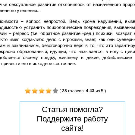
 чье сексуальное развитие отклонилось от назначенного приро
венного утешения...
исимости – вопрос непростой. Ведь кроме нарушений, выз
одимостью устранить психологические повреждения, вызванны
ий – регресс (т.е. обратное развитие -ред.) психики, возвра
то имел когда-либо дело с игроками, знает, как они суеверн
м и заклинаниям, безоговорочно веря в то, что это гарантир
екрасно образованный, идущий, что называется, в ногу с цив
добляется своему предку, жившему в дикие, добиблейские
о привести его в исходное состояние.
(
28
голосов
:
4.43
из 5
)
Статья помогла?
Поддержите работу
сайта!