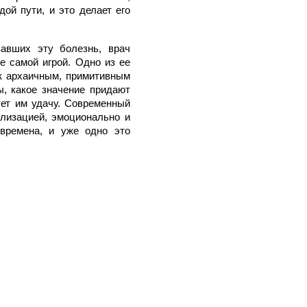
дой пути, и это делает его
вавших эту болезнь, врач
е самой игрой. Одно из ее
т к архаичным, примитивным
ы, какое значение придают
ует им удачу. Современный
илизацией, эмоционально и
 времена, и уже одно это