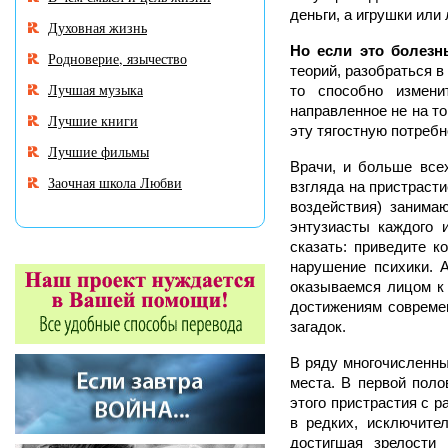
деньги, а игрушки или
Духовная жизнь
Но если это болезн
Родноверие, язычество
теорий, разобраться в
Лучшая музыка
то способно измени
направленное не на то
Лучшие книги
эту тягостную потребн
Лучшие фильмы
Врачи, и больше всех
Заочная школа Любви
взгляда на пристраст
воздействия) занима
энтузиасты каждого 
сказать: приведите к
нарушение психики. 
оказываемся лицом к 
достижениям современ
загадок.
В ряду многочисленных
места. В первой поло
этого пристрастия с 
в редких, исключител
достигшая зрелости 