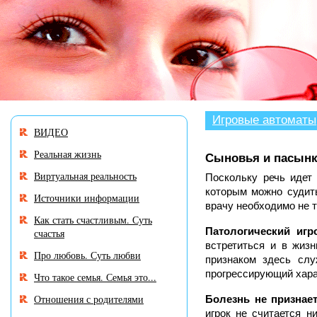
В разделе
«Нужен
совет?»
много
историй,
авторы
которых
остро
Игровые автоматы
ВИДЕО
нуждаются в
Вашем
Реальная жизнь
Сыновья и пасын
участии и
Виртуальная реальность
совете.
Поскольку речь идет 
которым можно судить
Источники информации
врачу необходимо не т
Как стать счастливым. Суть
Патологический игр
счастья
встретиться и в жизн
Про любовь. Суть любви
признаком здесь слу
прогрессирующий хара
Что такое семья. Семья это...
Отношения с родителями
Болезнь не признае
игрок не считается 