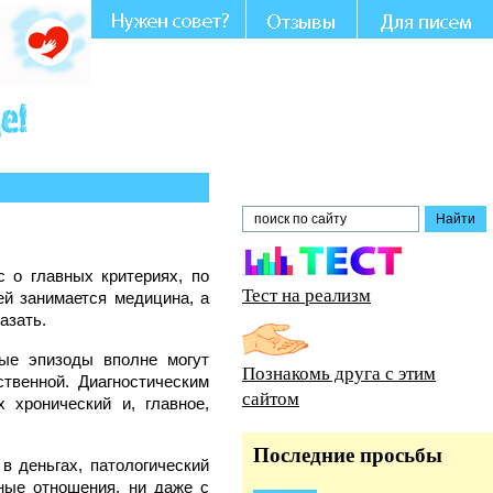
с о главных критериях, по
Тест на реализм
ей занимается медицина, а
азать.
е эпизоды вполне могут
Познакомь друга с этим
ственной. Диагностическим
сайтом
 хронический и, главное,
Последние просьбы
в деньгах, патологический
ные отношения, ни даже с