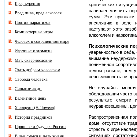
Вред курения
критических ситуациях
начинает маячить тюр
Вред пива, вред алкоголя
сумм. Эти признаки
Против наркотиков
апелляцию к воле и
наступают, хотя разоб
Компьютерные игры
алкоголем и наркотика
Человек в современном мире
Психологические по
Игровые автоматы
уверенностью в себе,
внимание неудержимы
Мат, сквернословие
пониженной сопротивл
Стать добрым человеком
целом раньше, чем у
невозможность ни про
Свобода человека
Не случайны многочи
Сильные люди
обследовании часто вы
Валентинов день
результате смерти
неуравновешенны, цел
Хэллоуин (Helloween)
История праздников
Распространенная пр
доме, отсутствие трад
Прошлое и будущее России
страсть к игре наслед
ситуациях достаточно
В чем смысл и цель жизни