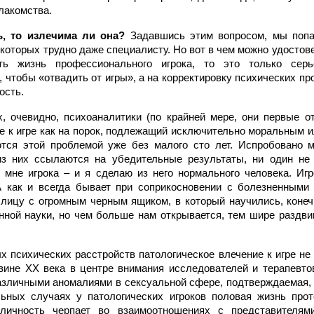
 лакомства.
ь, то излечима ли она?
Задавшись этим вопросом, мы попа
 которых трудно даже специалисту. Но вот в чем можно удостове
ть жизнь профессионального игрока, то это только серье
, чтобы «отвадить от игры», а на корректировку психических 
ость.
, очевидно, психоаналитики (по крайней мере, они первые о
ие к игре как на порок, подлежащий исключительно моральным 
ются этой проблемой уже без малого сто лет. Испробовано м
из них ссылаются на убедительные результаты, ни один не
о мне игрока – и я сделаю из него нормального человека. Иг
А как и всегда бывает при соприкосновении с болезненными
лицу с огромным черным ящиком, в который научились, конеч
ной науки, но чем больше нам открывается, тем шире раздви
 психических расстройств патологическое влечение к игре не 
вине XX века в центре внимания исследователей и терапевт
различными аномалиями в сексуальной сфере, подтверждаемая, 
ьных случаях у патологических игроков половая жизнь прот
личность черпает во взаимоотношениях с представителями