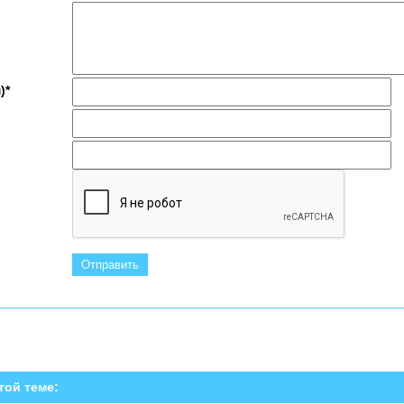
)*
той теме: