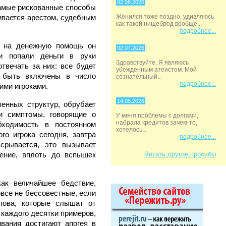
02.08.2026
 самые рискованные способы
чивается арестом, судебным
Женился тоже поздно, удивляюсь
как такой нищеброд вообще...
подробнее...
ен на денежную помощь он
02.07.2026
и попали деньги в руки
Здравствуйте. Я являюсь
твечать за них: все будет
убежденным атеистом. Мой
т быть включены в число
сознательный...
подробнее...
ими игроками.
14.05.2026
венных структур, обрубает
и симптомы, говорящие о
У меня проблемы с долгами,
набрала кредитов зачем-то,
бходимость в постоянном
хотелось...
го игрока сегодня, завтра
подробнее...
срывается, это вызывает
ение, вплоть до вспышек
Читать другие просьбы
как величайшее бедствие,
все не бессовестные, если
лова, которые слышат от
 каждого десятки примеров,
вания достигают апогея в