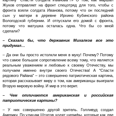
Жуков отправляет на фронт спецотряд для того, чтобы с
фронта взяли солдата Иванова, потому что он последний
сын у матери в деревне Ирхино Кубинского района
Вологодской губернии. И отпускали его домой с фронта,
потому что матушка осталась одна. Что бы со мной
сделали?
– Сказали бы, что державник Михалков все это
придумал…
– Да они бы просто истолкли меня в муку! Почему? Потому
что самое большое сопротивление всему тому, что является
реальным уважением и любовью к своему Отечеству, мы
получаем именно внутри своего Отечества! А “Спасти
рядового Райана” – это совершенно патриотическая картина,
которая рассказывает миру о том, как американцы выиграли
Вторую мировую войну. И мир в это верит.
– Чем отличаются американская и российская
патриотические картины?
– У них совершенно другой зритель. Голливуд создал
Америку. По улицам Штатов ходят шерифы, которые как две