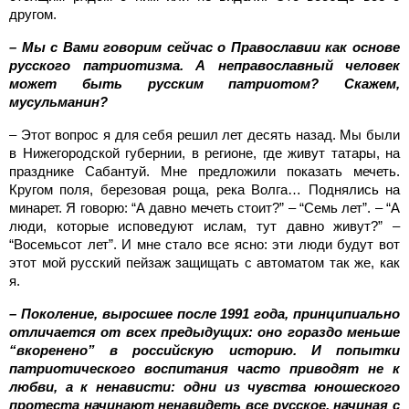
другом.
– Мы с Вами говорим сейчас о Православии как основе
русского патриотизма. А неправославный человек
может быть русским патриотом? Скажем,
мусульманин?
– Этот вопрос я для себя решил лет десять назад. Мы были
в Нижегородской губернии, в регионе, где живут татары, на
празднике Сабантуй. Мне предложили показать мечеть.
Кругом поля, березовая роща, река Волга… Поднялись на
минарет. Я говорю: “А давно мечеть стоит?” – “Семь лет”. – “А
люди, которые исповедуют ислам, тут давно живут?” –
“Восемьсот лет”. И мне стало все ясно: эти люди будут вот
этот мой русский пейзаж защищать с автоматом так же, как
я.
– Поколение, выросшее после 1991 года, принципиально
отличается от всех предыдущих: оно гораздо меньше
“вкоренено” в российскую историю. И попытки
патриотического воспитания часто приводят не к
любви, а к ненависти: одни из чувства юношеского
протеста начинают ненавидеть все русское, начиная с