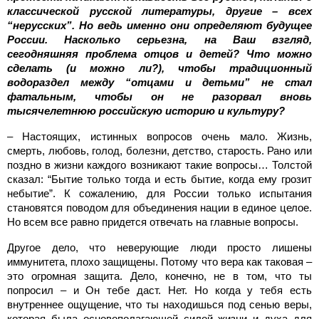
классической русской литературы, другие – всех
“нерусских”. Но ведь именно они определяют будущее
России. Насколько серьезна, на Ваш взгляд,
сегодняшняя проблема отцов и детей? Что можно
сделать (и можно ли?), чтобы традиционный
водораздел между “отцами и детьми” не стал
фатальным, чтобы он не разорвал вновь
тысячелетнюю российскую историю и культуру?
– Настоящих, истинных вопросов очень мало. Жизнь,
смерть, любовь, голод, болезни, детство, старость. Рано или
поздно в жизни каждого возникают такие вопросы… Толстой
сказал: “Бытие только тогда и есть бытие, когда ему грозит
небытие”. К сожалению, для России только испытания
становятся поводом для объединения нации в единое целое.
Но всем все равно придется отвечать на главные вопросы.
Другое дело, что неверующие люди просто лишены
иммунитета, плохо защищены. Потому что вера как таковая –
это огромная защита. Дело, конечно, не в том, что ты
попросил – и Он тебе даст. Нет. Но когда у тебя есть
внутреннее ощущение, что ты находишься под сенью веры,
которая была основополагающей силой жизни и духа для