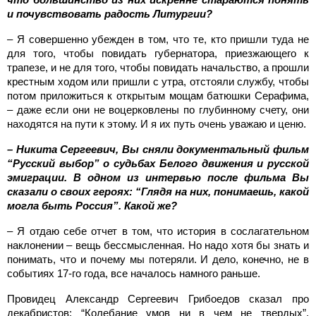
и почувствовать радость Литургии?
– Я совершенно убежден в том, что те, кто пришли туда не
для того, чтобы повидать губернатора, приезжающего к
трапезе, и не для того, чтобы повидать начальство, а прошли
крестным ходом или пришли с утра, отстояли службу, чтобы
потом приложиться к открытым мощам батюшки Серафима,
– даже если они не воцерковлены по глубинному счету, они
находятся на пути к этому. И я их путь очень уважаю и ценю.
– Никита Сергеевич, Вы сняли документальный фильм
“Русский выбор” о судьбах Белого движения и русской
эмиграции. В одном из интервью после фильма Вы
сказали о своих героях: “Глядя на них, понимаешь, какой
могла быть Россия”. Какой же?
– Я отдаю себе отчет в том, что история в сослагательном
наклонении – вещь бессмысленная. Но надо хотя бы знать и
понимать, что и почему мы потеряли. И дело, конечно, не в
событиях 17-го года, все началось намного раньше.
Провидец
Александр Сергеевич Грибоедов сказал про
декабристов: “Колебание умов ни в чем не твердых”.