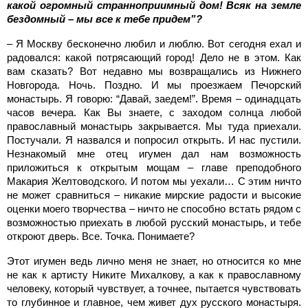
какой огромный странноприимный дом! Всяк на земле
бездомный – мы все к тебе придем”?
– Я Москву бесконечно любил и люблю. Вот сегодня ехал и
радовался: какой потрясающий город! Дело не в этом. Как
вам сказать? Вот недавно мы возвращались из Нижнего
Новгорода. Ночь. Поздно. И мы проезжаем Печорский
монастырь. Я говорю: “Давай, заедем!”. Время – одинадцать
часов вечера. Как Вы знаете, с заходом солнца любой
православный монастырь закрывается. Мы туда приехали.
Постучали. Я назвался и попросил открыть. И нас пустили.
Незнакомый мне отец игумен дал нам возможность
приложиться к открытым мощам – главе преподобного
Макария Желтоводского. И потом мы уехали… С этим ничто
не может сравниться – никакие мирские радости и высокие
оценки моего творчества – ничто не способно встать рядом с
возможностью приехать в любой русский монастырь, и тебе
откроют дверь. Все. Точка. Понимаете?
Этот игумен ведь лично меня не знает, но относится ко мне
не как к артисту Никите Михалкову, а как к православному
человеку, который чувствует, а точнее, пытается чувствовать
то глубинное и главное, чем живет дух русского монастыря.