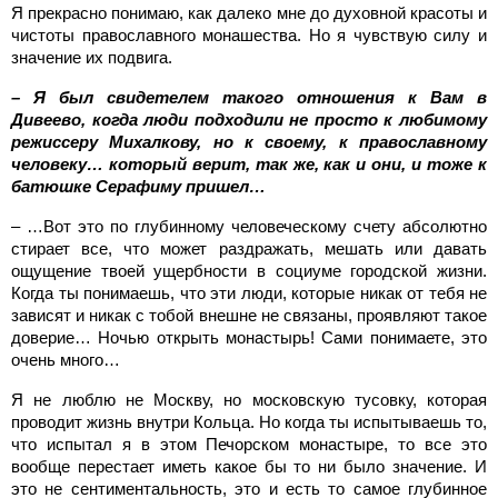
Я прекрасно понимаю, как далеко мне до духовной красоты и
чистоты православного монашества. Но я чувствую силу и
значение их подвига.
– Я был свидетелем такого отношения к Вам в
Дивеево, когда люди подходили не просто к любимому
режиссеру Михалкову, но к своему, к православному
человеку… который верит, так же, как и они, и тоже к
батюшке Серафиму пришел…
– …Вот это по глубинному человеческому счету абсолютно
стирает все, что может раздражать, мешать или давать
ощущение твоей ущербности в социуме городской жизни.
Когда ты понимаешь, что эти люди, которые никак от тебя не
зависят и никак с тобой внешне не связаны, проявляют такое
доверие… Ночью открыть монастырь! Сами понимаете, это
очень много…
Я не люблю не Москву, но московскую тусовку, которая
проводит жизнь внутри Кольца. Но когда ты испытываешь то,
что испытал я в этом Печорском монастыре, то все это
вообще перестает иметь какое бы то ни было значение. И
это не сентиментальность, это и есть то самое глубинное