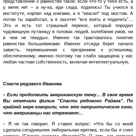
представление о равенстве такое: если что-то у тебя есть, а
у меня нет – а ну-ка, иди сюда, поделись! Ты учился в
институте, корпел над книгами, а я “квасил” под мостом. А
потом ты заработал, а я захотел “все взять и поделить”…
Это и есть тот страшный перекос, который породил
чудовищную путаницу в головах людей, колебания умов, ни
в чем не твердых. Именно так трактовалось понятие
равенства большевиками. Именно отсюда берет начало
зависть, перемешанная с презрением к успешному,
обеспеченному; именно поэтому так слабо защищена у нас
любая частная собственность, включая интеллектуальную.
Спасти рядового Иванова
– Если продолжить американскую тему… В свое время
Вы отмечали фильм “Спасти рядового Райана”. По
крайней мере говорили, что это патриотическое кино,
что американцы нас опережают…
– Я не так говорил. Я ставил вопрос: «Что бы со мной
сделала сегодняшняя либеральная критика, если бы я снял
картину “Спасти солдата Иванова”?» О том, как маршал