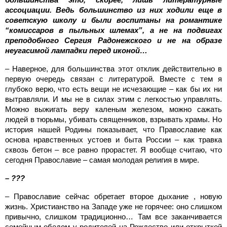
ассоциации. Ведь большинство из них ходили еще в
советскую школу и были воспитаны на романтике
“комиссаров в пыльных шлемах”, а не на подвигах
преподобного Сергия Радонежского и не на образе
неугасимой лампадки перед иконой…
– Наверное, для большинства этот отклик действительно в
первую очередь связан с литературой. Вместе с тем я
глубоко верю, что есть вещи не исчезающие – как бы их ни
вытравляли. И мы не в силах этим с легкостью управлять.
Можно выжигать веру каленым железом, можно сажать
людей в тюрьмы, убивать священников, взрывать храмы. Но
история нашей Родины показывает, что Православие как
основа нравственных устоев и быта России – как травка
сквозь бетон – все равно прорастет. Я вообще считаю, что
сегодня Православие – самая молодая религия в мире.
– ???
– Православие сейчас обретает
второе дыхание , новую
жизнь. Христианство на Западе уже не горячее: оно слишком
привычно, слишком традиционно… Там все заканчивается
семейным обедом у родителей на Рождество или открыткой