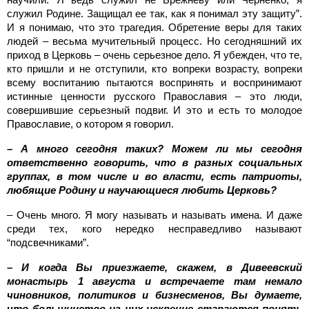
служил Родине. Защищал ее так, как я понимал эту защиту”.
И я понимаю, что это трагедия. Обретение веры для таких
людей – весьма мучительный процесс. Но сегодняшний их
приход в Церковь – очень серьезное дело. Я убежден, что те,
кто пришли и не отступили, кто вопреки возрасту, вопреки
всему воспитанию пытаются воспринять и воспринимают
истинные ценности русского Православия – это люди,
совершившие серьезный подвиг. И это и есть то молодое
Православие, о котором я говорил.
– А много сегодня таких? Можем ли мы сегодня
ответственно говорить, что в разных социальных
группах, в том числе и во власти, есть патриоты,
любящие Родину и научающиеся любить Церковь?
– Очень много. Я могу называть и называть имена. И даже
среди тех, кого нередко несправедливо называют
“подсвечниками”.
– И когда Вы приезжаете, скажем, в Дивеевский
монастырь 1 августа и встречаете там немало
чиновников, политиков и бизнесменов, Вы думаете,
что большинство из них искренне стараются понять