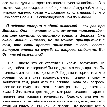
состояние души, которое называется русской любовью. Это
то, что каждое воскресенье объединяется Литургией, что под
куполом единого храма – духовного купола нации. То, что
называется семья – в общенациональном понимании.
– Я недавно говорил с одной знакомой – как раз про
Дивеево. Она – человек очень искренне пытающийся,
как мне кажется, осмысленно войти в Церковь. Она
очень любит Дивеево, но не может примириться с
тем, что есть просто прихожане, а есть гости,
которые стоят на службе на клиросе, отдельно. Вы
бы что ей ответили?
– Я бы знаете что ей ответил? В храме, голубушка, не
оглядывайся по сторонам! Ты не для того сюда пришла. Ты
пришла смотреть, кто где стоит? Тогда не говори о том, что
хочешь постичь суть воцерковления. Пришла в храм –
занимайся тем, ради чего ты пришла. Тогда эти вопросы
вообще не будут возникать. Какая разница, где стоять в
храме? Это важно для людей, которые приходят в храм к
трапезе или повидать начальство. Одесную или нет от
начальника, и как тебя показали по телевизору – видели тебя
стоящим рядом с ним или не видели. Это вообще все о