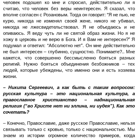
человек подошел ко мне и спросил, действительно ли я
считаю, что человек без веры неинтересен. Я сказал, что
вполне согласен с Розановым. Тогда он говорит: “Я не пью, не
курю, никогда не изменял своей жене, никого не убивал,
никогда не лжесвидетельствовал. Я не объедаюсь и не
опиваюсь. Я веду чуть ли не святой образ жизни. Но я не
хожу в церковь и не верю в Бога. И я Вам не интересен?” Я
подумал и ответил: “Абсолютно нет”. Он мне действительно
не был интересен – глубинно, сущностно. Понимаете?.. Мне
кажется, что совершенно бессмысленно бояться разных
религий. Нужно бояться объединения безбожников – тех
людей, которые убеждены, что именно они и есть хозяева
жизни.
– Никита Сергеевич, а как быть с таким вопросом:
русская культура – это национальная культура, а
православное христианство – наднациональная
религия (“во Христе нет ни эллина, ни иудея”). Как это
сочетать?
– Конечно, Православие, даже русское Православие, нельзя
связывать только с кровью, только с национальностью. Мы
знаем из истории огромное количество примеров, когда