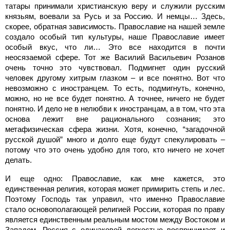
татары принимали христианскую веру и служили русским
князьям, воевали за Русь и за Россию. И немцы… Здесь,
скорее, обратная зависимость. Православие на нашей земле
создало особый тип культуры, наше Православие имеет
особый вкус, что ли… Это все находится в почти
неосязаемой сфере. Тот же Василий Васильевич Розанов
очень точно это чувствовал. Подмигнет один русский
человек другому хитрым глазком – и все понятно. Вот что
невозможно с иностранцем. То есть, подмигнуть, конечно,
можно, но не все будет понятно. А точнее, ничего не будет
понятно. И дело не в нелюбви к иностранцам, а в том, что эта
основа лежит вне рационального сознания; это
метафизическая сфера жизни. Хотя, конечно, “загадочной
русской душой” много и долго еще будут спекулировать –
потому что это очень удобно для того, кто ничего не хочет
делать.
И еще одно: Православие, как мне кажется, это
единственная религия, которая может примирить степь и лес.
Поэтому Господь так управил, что именно Православие
стало основополагающей религией России, которая по праву
является единственным реальным мостом между Востоком и
Западом. Россия с одинаковой легкостью воспринимает и