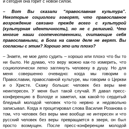
и сегодня она горит с новой силой.
– Вот Вы сказали “православная культура”.
Некоторые социологи говорят, что православное
возрождение связано прежде всего с культурой
(культурная идентичность), но не с религией. Что
многие наши соотечественники, считающие себя
православными, в Бога на самом деле не верят. Вы
согласны с этим? Хорошо это или плохо?
– Знаете, не мое дело судить – хорошо или плохо что бы то
ни было. Не думаю, что веру можно как-то измерить, что
социологически легко заглянуть человеку в душу. Но для
меня совершенно очевидно: когда мы говорим о
Православии, православной культуре, мы говорим о Церкви
и о Христе. Скажу больше: человек без веры мне
неинтересен. У меня был такой случай. Я давал пресс-
конференцию в Вологде и заметил, как какой-то сердитый
бледный молодой человек что-то нервно и недовольно
записывал. Когда я процитировал слова Василия Розанова о
том, что человек без веры мне вообще не интересен и что
русский человек без веры превращается в зверя, он был
просто возмущен. После пресс-конференции молодой