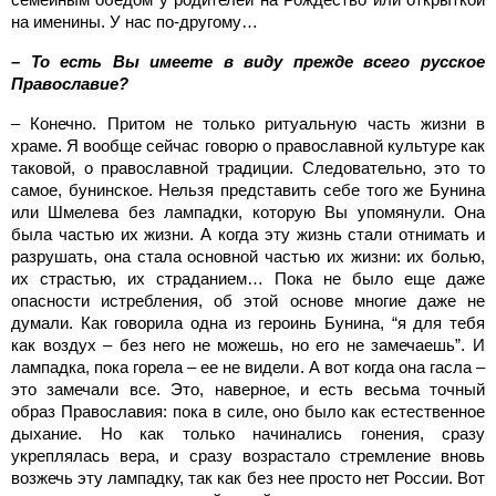
на именины. У нас по-другому…
– То есть Вы имеете в виду прежде всего русское
Православие?
– Конечно. Притом не только ритуальную часть жизни в
храме. Я вообще сейчас говорю о православной культуре как
таковой, о православной традиции. Следовательно, это то
самое, бунинское. Нельзя представить себе того же Бунина
или Шмелева без лампадки, которую Вы упомянули. Она
была частью их жизни. А когда эту жизнь стали отнимать и
разрушать, она стала основной частью их жизни: их болью,
их страстью, их страданием… Пока не было еще даже
опасности истребления, об этой основе многие даже не
думали. Как говорила одна из героинь Бунина, “я для тебя
как воздух – без него не можешь, но его не замечаешь”. И
лампадка, пока горела – ее не видели. А вот когда она гасла –
это замечали все. Это, наверное, и есть весьма точный
образ Православия: пока в силе, оно было как естественное
дыхание. Но как только начинались гонения, сразу
укреплялась вера, и сразу возрастало стремление вновь
возжечь эту лампадку, так как без нее просто нет России. Вот