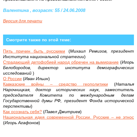
Валентина , возраст: 55 / 24.06.2008
Версия для печати
Смотрите также по этой теме:
Пять причин быть русскими
(
Михаил Ремизов, президент
Института национальной стратегии
)
Страдающий детофобией народ обречен на вымирание
(
Игорь
Белобородов, директор института демографических
исследований
)
О России
(
Иван Ильин
)
Кавказские войны – средство геополитики
(
Наталья
Нарочницкая, доктор исторических наук, заместитель
председателя Комитета по международным делам
Государственной думы РФ, президент Фонда исторической
перспективы
)
Как осознать себя?
(
Павел Дмитриев
)
Национальная идея современной России. Русские – не этнос
(
Игорь Агафонов
)