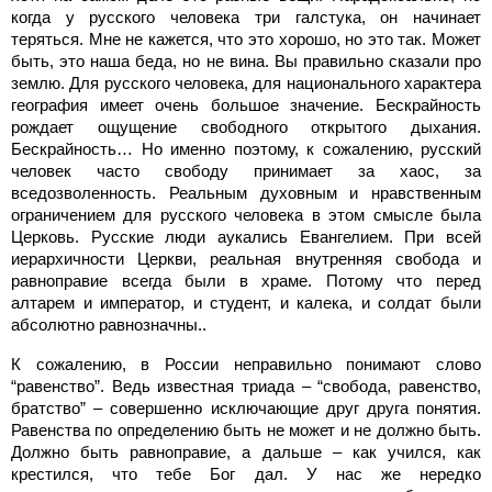
когда у русского человека три галстука, он начинает
теряться. Мне не кажется, что это хорошо, но это так. Может
быть, это наша беда, но не вина. Вы правильно сказали про
землю. Для русского человека, для национального характера
география имеет очень большое значение. Бескрайность
рождает ощущение свободного открытого дыхания.
Бескрайность… Но именно поэтому, к сожалению, русский
человек часто свободу принимает за хаос, за
вседозволенность. Реальным духовным и нравственным
ограничением для русского человека в этом смысле была
Церковь. Русские люди аукались Евангелием. При всей
иерархичности Церкви, реальная внутренняя свобода и
равноправие всегда были в храме. Потому что перед
алтарем и император, и студент, и калека, и солдат были
абсолютно равнозначны..
К сожалению, в России неправильно понимают слово
“равенство”. Ведь известная триада – “свобода, равенство,
братство” – совершенно исключающие друг друга понятия.
Равенства по определению быть не может и не должно быть.
Должно быть равноправие, а дальше – как учился, как
крестился, что тебе Бог дал. У нас же нередко