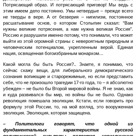
Потрясающий образ. И потрясающий приговор! Мы ведь с
этим имеем дело постоянно. Умы нетвердые – прежде всего
не тверды в вере. А от безверия – нигилизм, постоянное
расшатывание основ, о котором Столыпин сказал: “Вам
нужны великие потрясения, а нам нужна великая Россия”.
Россию и разрушили именно потому, что понимали, что может
выйти из этой огромной страны с невероятным природным и
человеческим потенциалом, укрепленным верой. Единая
нация, освященная богоизбранным монархом…
Какой могла бы быть Россия?.. Знаете, я понимаю, что
сейчас скажу вещи, для либерального демократического
сознания вопиющие и старорежимные, но если представить
себе, что не произошло трагедии 17-го года, то – я абсолютно
убежден – не было бы Второй мировой войны. Я не знаю, как
и куда развивался бы мир, но войны бы не было. Однако
революция помешала эволюции. Кстати, если говорить про
формулу этой России, то, на мой взгляд, это вооруженная
эволюция. Эволюция, которая защищена.
– Политологи говорят, что одной из
фундаментальных характеристик русской
политической культуры является неразличение