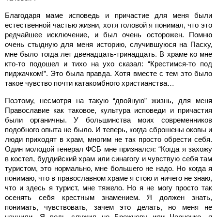
Благодаря маме исповедь и причастие для меня были
естественной частью жизни, хотя головой я понимал, что это
редчайшее исключение, и был очень осторожен. Помню
очень стыдную для меня историю, случившуюся на Пасху,
мне было тогда лет двенадцать-тринадцать. В храме ко мне
кто-то подошел и тихо на ухо сказал: “Крестимся-то под
пиджачком!”. Это была правда. Хотя вместе с тем это было
такое чувство почти катакомбного христианства…
Поэтому, несмотря на такую “двойную” жизнь, для меня
Православие как таковое, культура исповеди и причастия
были органичны. У большинства моих современников
подобного опыта не было. И теперь, когда сброшены оковы и
люди приходят в храм, многим не так просто обрести себя.
Один молодой генерал ФСБ мне признался: “Когда я захожу
в костел, буддийский храм или синагогу и чувствую себя там
туристом, это нормально, мне большего не надо. Но когда я
понимаю, что в православном храме я стою и ничего не знаю,
что и здесь я турист, мне тяжело. Но я не могу просто так
осенять себя крестным знамением. Я должен знать,
понимать, чувствовать, зачем это делать, но меня не
научили. Я ведь служил не Брежневу или Черненко, я