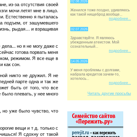
02.08.2026
не, из-за отсутствия своей
ызги мочи летят мне в лицо.
Женился тоже поздно, удивляюсь
как такой нищеброд вообще...
очи. Естественно я пыталась
подробнее...
тра подъем, от зашумевшего
 жизнь, рыдая… и взращивая
02.07.2026
Здравствуйте. Я являюсь
убежденным атеистом. Мой
дела... но я не могу даже с
сознательный...
подробнее...
сейчас готова порвать меня
иком, режимом. Я все еще в
14.05.2026
и как сон.
У меня проблемы с долгами,
набрала кредитов зачем-то,
мной никто не дружил. Я не
хотелось...
ледней парте одна и так же
подробнее...
жет быть от того, что все
 было плевать, у нее много
Читать другие просьбы
, но уже было чувство, что
рогие вещи и т д. только с
учишься! Я сдохну от такой