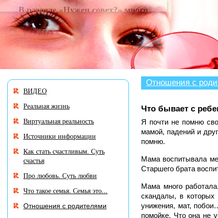
В разделе «Нужен совет
Отношения с род
ВИДЕО
Реальная жизнь
Что бывает с ребе
Виртуальная реальность
Я почти не помню сво
мамой, падений и друг
Источники информации
помню.
Как стать счастливым. Суть
Мама воспитывала мен
счастья
Старшего брата воспи
Про любовь. Суть любви
Мама много работала
Что такое семья. Семья это...
скандалы, в которых 
унижения, мат, побои…
Отношения с родителями
помойке. Что она не 