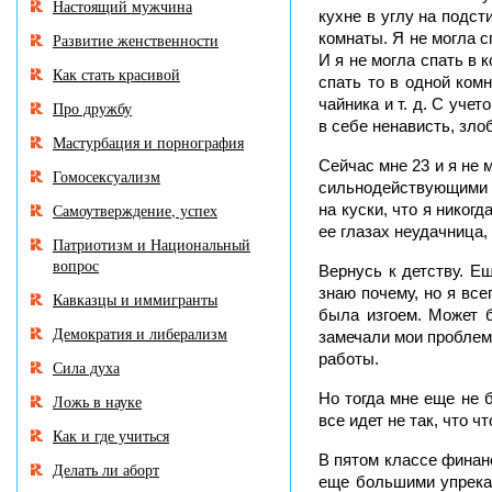
Настоящий мужчина
кухне в углу на подст
комнаты. Я не могла с
Развитие женственности
И я не могла спать в 
Как стать красивой
спать то в одной комн
чайника и т. д. С уче
Про дружбу
в себе ненависть, злоб
Мастурбация и порнография
Сейчас мне 23 и я не 
Гомосексуализм
сильнодействующими тр
Самоутверждение, успех
на куски, что я никог
ее глазах неудачница,
Патриотизм и Национальный
вопрос
Вернусь к детству. Е
знаю почему, но я все
Кавказцы и иммигранты
была изгоем. Может б
Демократия и либерализм
замечали мои проблемы
работы.
Сила духа
Но тогда мне еще не б
Ложь в науке
все идет не так, что ч
Как и где учиться
В пятом классе финан
Делать ли аборт
еще большими упрекам