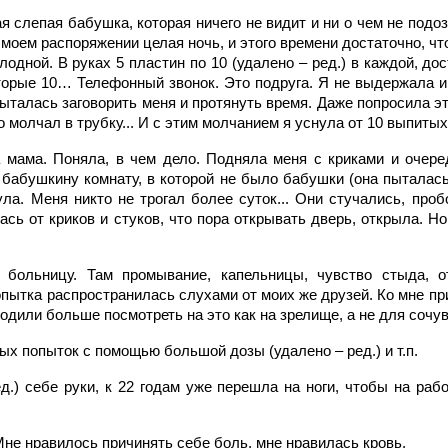
я слепая бабушка, которая ничего не видит и ни о чем не подоз
моем распоряжении целая ночь, и этого времени достаточно, ч
одной. В руках 5 пластин по 10 (удалено – ред.) в каждой, дос
орые 10… Телефонный звонок. Это подруга. Я не выдержала и
пыталась заговорить меня и протянуть время. Даже попросила эт
о молчал в трубку... И с этим молчанием я уснула от 10 выпитых
 мама. Поняла, в чем дело. Подняла меня с криками и очере
 бабушкину комнату, в которой не было бабушки (она пыталась
ула. Меня никто не трогал более суток... Они стучались, про
сь от криков и стуков, что пора открывать дверь, открыла. Н
больницу. Там промывание, капельницы, чувство стыда, о
пытка распространилась слухами от моих же друзей. Ко мне пр
ходили больше посмотреть на это как на зрелище, а не для сочу
х попыток с помощью большой дозы (удалено – ред.) и т.п.
д.) себе руки, к 22 годам уже перешла на ноги, чтобы на раб
не нравилось причинять себе боль, мне нравилась кровь.