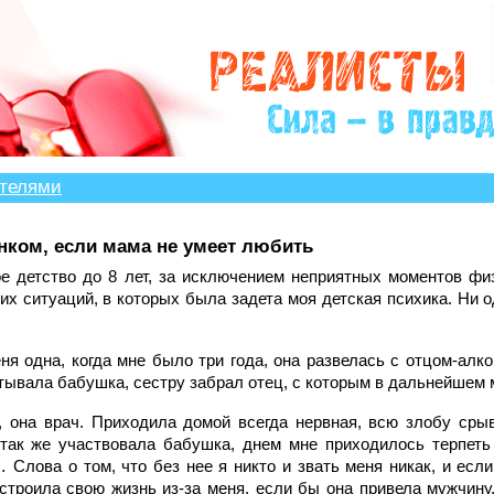
?» много историй, авторы которых остро нуждаются в 
ителями
нком, если мама не умеет любить
е детство до 8 лет, за исключением неприятных моментов фи
их ситуаций, в которых была задета моя детская психика. Ни о
я одна, когда мне было три года, она развелась с отцом-алко
тывала бабушка, сестру забрал отец, с которым в дальнейшем 
, она врач. Приходила домой всегда нервная, всю злобу сры
так же участвовала бабушка, днем мне приходилось терпеть
 Слова о том, что без нее я никто и звать меня никак, и если
устроила свою жизнь из-за меня, если бы она привела мужчину