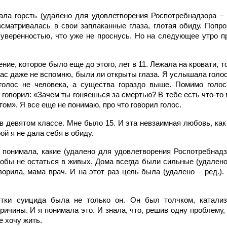
ала горсть (удалено для удовлетворения Роспотребнадзора – 
 всматривалась в свои заплаканные глаза, глотая обиду. Попр
 уверенностью, что уже не проснусь. Но на следующее утро пр
ние, которое было еще до этого, лет в 11. Лежала на кровати, т
ас даже не вспомню, были ли открыты глаза. Я услышала голос,
 голос не человека, а существа гораздо выше. Помимо голос
 говорил: «Зачем ты гоняешься за смертью? В тебе есть что-то
том». Я все еще не понимаю, про что говорил голос.
в девятом классе. Мне было 15. И эта невзаимная любовь, как
ой я не дала себя в обиду.
 понимала, какие (удалено для удовлетворения Роспотребнадзо
тобы не остаться в живых. Дома всегда были сильные (удалено
ворила, мама врач. И на этот раз цель была (удалено – ред.). 
тки суицида была не только он. Он был толчком, катализ
ичины. И я понимала это. И знала, что, решив одну проблему,
е хочу жить.