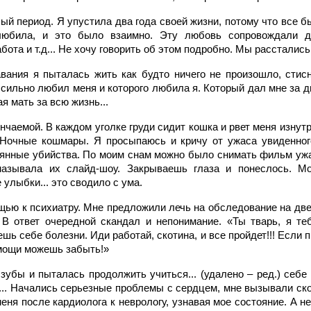
й период. Я упустила два года своей жизни, потому что все бы
любила, и это было взаимно. Эту любовь сопровождали ди
бота и т.д... Не хочу говорить об этом подробно. Мы расстались..
вания я пыталась жить как будто ничего не произошло, стис
 сильно любил меня и которого любила я. Который дал мне за 
я мать за всю жизнь...
нчаемой. В каждом уголке груди сидит кошка и рвет меня изнут
Ночные кошмары. Я просыпаюсь и кричу от ужаса увиденного
оянные убийства. По моим снам можно было снимать фильм ужа
называла их слайд-шоу. Закрываешь глаза и понеслось. М
 улыбки... это сводило с ума.
щью к психиатру. Мне предложили лечь на обследование на две
 В ответ очередной скандал и непонимание. «Ты тварь, я те
ь себе болезни. Иди работай, скотина, и все пройдет!!! Если
омощи можешь забыть!»
зубы и пыталась продолжить учиться... (удалено – ред.) себе 
... Начались серьезные проблемы с сердцем, мне вызывали ско
еня после кардиолога к неврологу, узнавая мое состояние. А не