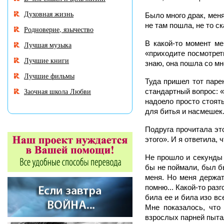
Духовная жизнь
Было много драк, мен
не там пошла, не то ск
Родноверие, язычество
В какой-то момент ме
Лучшая музыка
«приходите посмотрет
Лучшие книги
знаю, она пошла со мн
Лучшие фильмы
Туда пришел тот парен
Заочная школа Любви
стандартный вопрос: «
надоело просто стоят
для битья и насмешек
Подруга прочитала это
этого». И я ответила, 
Не прошло и секунды п
бы не поймали, был бы
меня. Но меня держат
помню... Какой-то разг
била ее и била изо вс
Мне показалось, что 
взрослых парней пытал