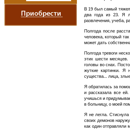
В 19 был самый тяжелы
два года из 23. Я 
развлечения, учеба, ра
Полгода после расста
человека, который так
может дать собственна
Полгода тревоги неско
этих шести месяцев. 
головы во снах. Пост
жуткие картинки. Я 
существа... лица, злые
Я обратилась за помо
и рассказала все ей.
учишься и придумываеш
в больницу, о моей п
Я не легла. Стиснула 
своих демонов наружу
как один отправляли м