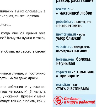
 шпильки? Ты их сломаешь в
т черная, ты же неряха».
ного...
 когда мне 23, кричит уже
кие? Кому ты нужна в такой
и обувь, но строго в своем
читься лучше, я постоянно
деть. Были даже драки...
оле избиения и унижения
 раз не трогали). Я начала
, унижения. Друзей у меня
ачнут так же гнобить, как и