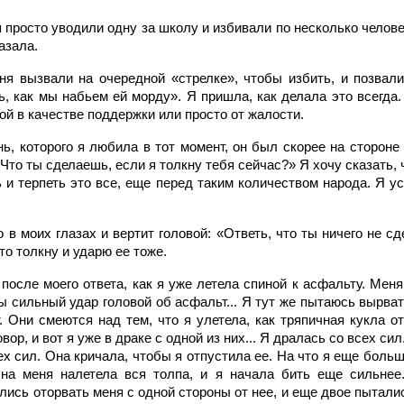
я просто уводили одну за школу и избивали по несколько чело
азала.
ня вызвали на очередной «стрелке», чтобы избить, и позвал
ь, как мы набьем ей морду». Я пришла, как делала это всегда
ой в качестве поддержки или просто от жалости.
ь, которого я любила в тот момент, он был скорее на стороне 
Что ты сделаешь, если я толкну тебя сейчас?» Я хочу сказать, 
ь и терпеть это все, еще перед таким количеством народа. Я 
.
 в моих глазах и вертит головой: «Ответь, что ты ничего не с
что толкну и ударю ее тоже.
осле моего ответа, как я уже летела спиной к асфальту. Меня
 сильный удар головой об асфальт... Я тут же пытаюсь вырвать
. Они смеются над тем, что я улетела, как тряпичная кукла о
овор, и вот я уже в драке с одной из них... Я дралась со всех сил
ех сил. Она кричала, чтобы я отпустила ее. На что я еще боль
на меня налетела вся толпа, и я начала бить еще сильнее.
ись оторвать меня с одной стороны от нее, и еще двое пытали