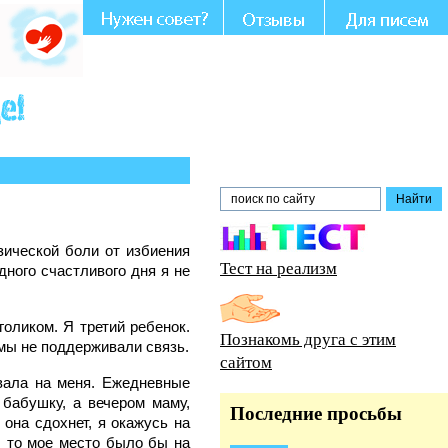
Вашем участии и совете.
зической боли от избиения
Тест на реализм
дного счастливого дня я не
голиком. Я третий ребенок.
Познакомь друга с этим
мы не поддерживали связь.
сайтом
вала на меня. Ежедневные
 бабушку, а вечером маму,
Последние просьбы
 она сдохнет, я окажусь на
, то мое место было бы на