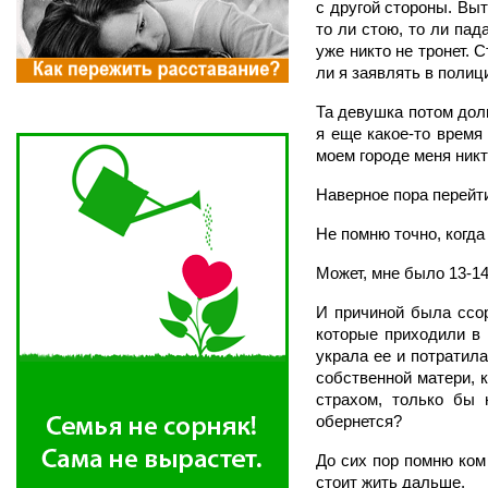
с другой стороны. Выт
то ли стою, то ли пад
уже никто не тронет. 
ли я заявлять в полици
Та девушка потом долг
я еще какое-то время
моем городе меня никт
Наверное пора перейт
Не помню точно, когда
Может, мне было 13-14
И причиной была ссор
которые приходили в 
украла ее и потратила
собственной матери, к
страхом, только бы 
обернется?
До сих пор помню ком 
стоит жить дальше.