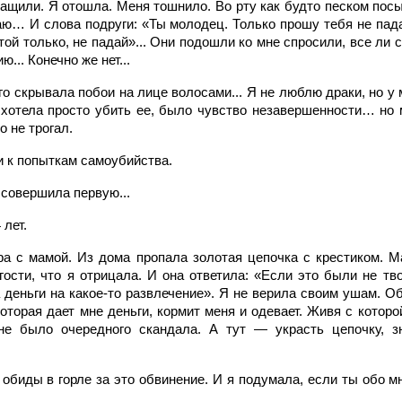
ащили. Я отошла. Меня тошнило. Во рту как будто песком посы
аю… И слова подруги: «Ты молодец. Только прошу тебя не пада
Стой только, не падай»... Они подошли ко мне спросили, все ли 
ю... Конечно же нет...
о скрывала побои на лице волосами... Я не люблю драки, но у
 хотела просто убить ее, было чувство незавершенности… но 
о не трогал.
и к попыткам самоубийства.
 совершила первую...
 лет.
а с мамой. Из дома пропала золотая цепочка с крестиком. М
гости, что я отрицала. И она ответила: «Если это были не тв
 деньги на какое-то развлечение». Я не верила своим ушам. О
оторая дает мне деньги, кормит меня и одевает. Живя с котор
не было очередного скандала. А тут — украсть цепочку, з
обиды в горле за это обвинение. И я подумала, если ты обо мн