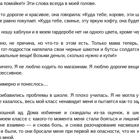
а помойке!» Эти слова всегда в моей голове.
то дорогое и красивое, она говорила: «Куда тебе, корове, эти
 равно покупает. «Куда тебе, свинье, эту яркую кофту, она буде
ношу каблуки и в моем гардеробе нет ни одного цвета, кроме чер
но, не причина, но что-то в этом есть. Только мама теперь,
к гот-подросток напялила свои черные шмотки и бутсы солдатс
альные вещи! Возьми деньги, сколько нужно и купи!»
ичего. Я не люблю ходить по магазинам. Я люблю дорогие вещи 
грессивное.
примерно и понеслось…
рибавились проблемы в школе. Я плохо училась. Я не могла у
 казалось, весь мой класс ненавидит меня и пытается как-то за
лошной ад. Дома избиение и скандалы из-за оценок, в шк
моем классе с какого-то момента меня стали бояться и лишний
 не взаимно — и снова боль, и снова разочарование насмешки
 и были, то они бросали меня при первой же опасности, что их н
о мной.