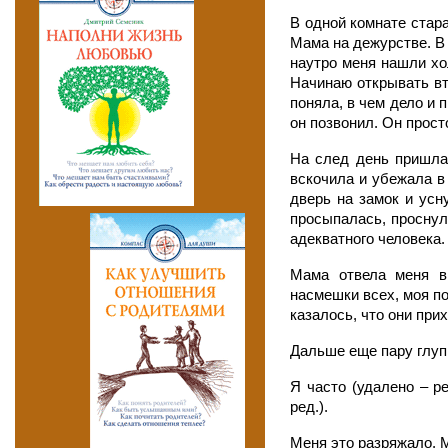
В одной комнате стара
Мама на дежурстве. В 
наутро меня нашли хол
Начинаю открывать вт
поняла, в чем дело и 
он позвонил. Он прост
На след день пришла
вскочила и убежала в
дверь на замок и усн
просыпалась, проснула
адекватного человека.
Мама отвела меня в 
насмешки всех, моя по
казалось, что они при
Дальше еще пару глупы
Я часто (удалено – ре
ред.).
Меня это разряжало. М