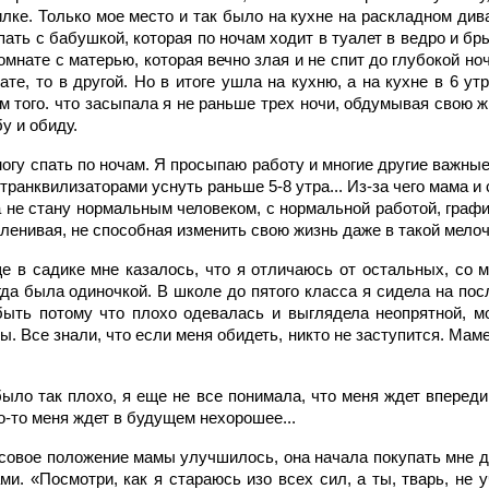
илке. Только мое место и так было на кухне на раскладном дива
пать с бабушкой, которая по ночам ходит в туалет в ведро и бр
комнате с матерью, которая вечно злая и не спит до глубокой н
ате, то в другой. Но в итоге ушла на кухню, а на кухне в 6 у
том того. что засыпала я не раньше трех ночи, обдумывая свою
у и обиду.
могу спать по ночам. Я просыпаю работу и многие другие важные 
анквилизаторами уснуть раньше 5-8 утра... Из-за чего мама и 
да не стану нормальным человеком, с нормальной работой, граф
 ленивая, не способная изменить свою жизнь даже в такой мелоч
ще в садике мне казалось, что я отличаюсь от остальных, со 
гда была одиночкой. В школе до пятого класса я сидела на пос
ыть потому что плохо одевалась и выглядела неопрятной, мо
. Все знали, что если меня обидеть, никто не заступится. Маме
ыло так плохо, я еще не все понимала, что меня ждет впереди
то-то меня ждет в будущем нехорошее...
совое положение мамы улучшилось, она начала покупать мне до
и. «Посмотри, как я стараюсь изо всех сил, а ты, тварь, не 