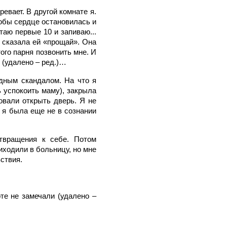
ревает. В другой комнате я.
тобы сердце остановилась и
таю первые 10 и запиваю...
 сказала ей «прощай». Она
ого парня позвонить мне. И
 (удалено – ред.)…
дным скандалом. На что я
 успокоить маму), закрыла
бовали открыть дверь. Я не
о я была еще не в сознании
твращения к себе. Потом
иходили в больницу, но мне
вствия.
оте не замечали (удалено –