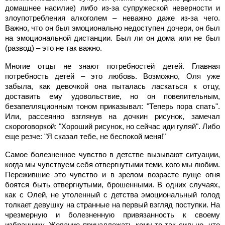
домашнее насилие) либо из-за супружеской неверности и
злоупотребления алкоголем – неважно даже из-за чего.
Важно, что он был эмоционально недоступен дочери, он был
на эмоциональной дистанции. Был ли он дома или не был
(развод) – это не так важно.
Многие отцы не знают потребностей детей. Главная
потребность детей – это любовь. Возможно, Оля уже
забыла, как девочкой она пыталась ласкаться к отцу,
доставить ему удовольствие, но он повелительным,
безапелляционным тоном приказывал: "Теперь пора спать".
Или, рассеянно взглянув на дочкин рисунок, замечал
скороговоркой: "Хороший рисунок, но сейчас иди гуляй". Либо
еще резче: "Я сказал тебе, не беспокой меня!"
Самое болезненное чувство в детстве вызывают ситуации,
когда мы чувствуем себя отвергнутыми теми, кого мы любим.
Пережившие это чувство и в зрелом возрасте пуще огня
боятся быть отвергнутыми, брошенными. В одних случаях,
как с Олей, не утоленный с детства эмоциональный голод
толкает девушку на странные на первый взгляд поступки. На
чрезмерную и болезненную привязанность к своему
избраннику. Желание принадлежать кому-то так сильно, что