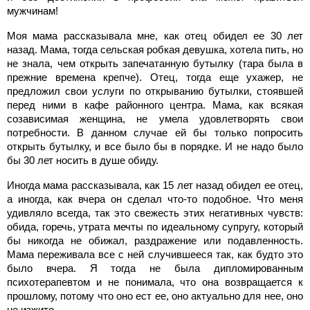
мужчинам!
Моя мама рассказывала мне, как отец обидел ее 30 лет
назад. Мама, тогда сельская робкая девушка, хотела пить, но
не знала, чем открыть запечатанную бутылку (тара была в
прежние времена крепче). Отец, тогда еще ухажер, не
предложил свои услуги по открыванию бутылки, стоявшей
перед ними в кафе районного центра. Мама, как всякая
созависимая женщина, не умела удовлетворять свои
потребности. В данном случае ей бы только попросить
открыть бутылку, и все было бы в порядке. И не надо было
бы 30 лет носить в душе обиду.
Иногда мама рассказывала, как 15 лет назад обидел ее отец,
а иногда, как вчера он сделал что-то подобное. Что меня
удивляло всегда, так это свежесть этих негативных чувств:
обида, горечь, утрата мечты по идеальному супругу, который
бы никогда не обижал, раздражение или подавленность.
Мама переживала все с ней случившееся так, как будто это
было вчера. Я тогда не была дипломированным
психотерапевтом и не понимала, что она возвращается к
прошлому, потому что оно ест ее, оно актуально для нее, оно
не изжито.