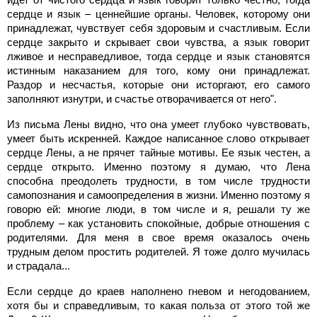
сердце и язык – ценнейшие органы. Человек, которому они
принадлежат, чувствует себя здоровым и счастливым. Если
сердце закрыто и скрывает свои чувства, а язык говорит
лживое и несправедливое, тогда сердце и язык становятся
истинным наказанием для того, кому они принадлежат.
Раздор и несчастья, которые они исторгают, его самого
заполняют изнутри, и счастье отворачивается от него".
Из письма Лены видно, что она умеет глубоко чувствовать,
умеет быть искренней. Каждое написанное слово открывает
сердце Лены, а не прячет тайные мотивы. Ее язык честен, а
сердце открыто. Именно поэтому я думаю, что Лена
способна преодолеть трудности, в том числе трудности
самопознания и самоопределения в жизни. Именно поэтому я
говорю ей: многие люди, в том числе и я, решали ту же
проблему – как установить спокойные, добрые отношения с
родителями. Для меня в свое время оказалось очень
трудным делом простить родителей. Я тоже долго мучилась
и страдала...
Если сердце до краев наполнено гневом и негодованием,
хотя бы и справедливым, то какая польза от этого той же