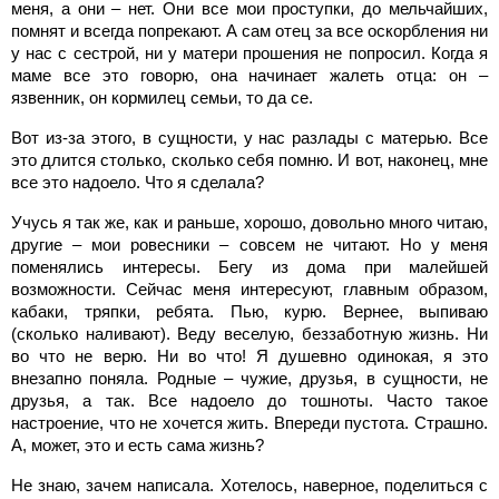
меня, а они – нет. Они все мои проступки, до мельчайших,
помнят и всегда попрекают. А сам отец за все оскорбления ни
у нас с сестрой, ни у матери прошения не попросил. Когда я
маме все это говорю, она начинает жалеть отца: он –
язвенник, он кормилец семьи, то да се.
Вот из-за этого, в сущности, у нас разлады с матерью. Все
это длится столько, сколько себя помню. И вот, наконец, мне
все это надоело. Что я сделала?
Учусь я так же, как и раньше, хорошо, довольно много читаю,
другие – мои ровесники – совсем не читают. Но у меня
поменялись интересы. Бегу из дома при малейшей
возможности. Сейчас меня интересуют, главным образом,
кабаки, тряпки, ребята. Пью, курю. Вернее, выпиваю
(сколько наливают). Веду веселую, беззаботную жизнь. Ни
во что не верю. Ни во что! Я душевно одинокая, я это
внезапно поняла. Родные – чужие, друзья, в сущности, не
друзья, а так. Все надоело до тошноты. Часто такое
настроение, что не хочется жить. Впереди пустота. Страшно.
А, может, это и есть сама жизнь?
Не знаю, зачем написала. Хотелось, наверное, поделиться с