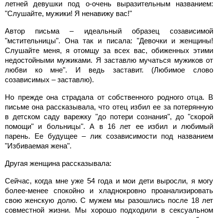
летней девушки под о-очень выразительным названием:
"Слушайте, мужики! Я ненавижу вас!"
Автор письма – идеальный образец созависимой
"мстительницы". Она так и писала: "Девочки и женщины!
Слушайте меня, я отомщу за всех вас, обиженных этими
недостойными мужиками. Я заставлю мучаться мужиков от
любви ко мне". И ведь заставит. (Любимое слово
созависимых – заставлю).
Но прежде она страдала от собственного родного отца. В
письме она рассказывала, что отец избил ее за потерянную
в детском саду варежку "до потери сознания", до "скорой
помощи" и больницы". А в 16 лет ее избил и любимый
парень. Ее будущее – лик созависимости под названием
"Избиваемая жена".
Другая женщина рассказывала:
Сейчас, когда мне уже 54 года и мои дети выросли, я могу
более-менее спокойно и хладнокровно проанализировать
свою женскую долю. С мужем мы разошлись после 18 лет
совместной жизни. Мы хорошо подходили в сексуальном