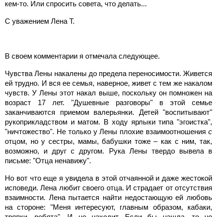
кем-то. Или спросить совета, что делать...
С уважением Лена Т.
В своем комментарии я отмечала следующее.
Чувства Лены накалены до предела переносимости. Живется
ей трудно. И вся ее семья, наверное, живет с тем же накалом
чувств. У Лены этот накал выше, поскольку он помножен на
возраст 17 лет. "Душевные разговоры" в этой семье
заканчиваются приемом валерьянки. Детей "воспитывают"
рукоприкладством и матом. В ходу ярлыки типа "эгоистка",
"ничтожество". Не только у Лены плохие взаимоотношения
с
отцом, но у сестры, мамы, бабушки тоже – как с ним, так,
возможно, и друг с другом. Рука Лены твердо вывела в
письме: "Отца ненавижу".
Но вот что еще я увидела в этой отчаянной и даже жестокой
исповеди. Лена любит своего отца. И страдает от отсутствия
взаимности. Лена пытается найти недостающую ей любовь
на стороне: "Меня интересуют, главным образом, кабаки,
тряпки, ребята". И не находит. Если бы нашла, то не