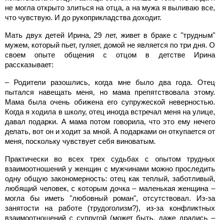
не могла открыто злиться на отца, а на мужа я выливаю все,
что чувствую. И до рукоприкладства доходит.
Мать двух детей Ирина, 29 лет, живет в браке с "трудным"
мужем, который пьет, гуляет, домой не является по три дня. О
своем опыте общения с отцом в детстве Ирина
рассказывает:
– Родители разошлись, когда мне было два года. Отец
пытался навещать меня, но мама препятствовала этому.
Мама была очень обижена его супружеской неверностью.
Когда я ходила в школу, отец иногда встречал меня на улице,
давал подарки. А мама потом говорила, что это ему нечего
делать, вот он и ходит за мной. А подарками он откупается от
меня, поскольку чувствует себя виноватым.
Практически во всех трех судьбах с опытом трудных
взаимоотношений у женщин с мужчинами можно проследить
одну общую закономерность: отец как теплый, заботливый,
любящий человек, с которым дочка – маленькая женщина –
могла бы иметь "любовный роман", отсутствовал. Из-за
занятости на работе (трудоголизм?), из-за конфликтных
взаимоотношений с супругой (может быть, даже дрались –