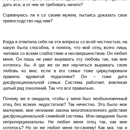
дать все, а от нее не требовать ничего?
Соревнуюсь ли я со своим мужем, пытаясь доказать свое
превосходство над ним?
Когда я ответила себе на эти вопросы со всей честностью, на
какую была способна, я поняла, что мой отец всего лишь
человек со всеми слабостями и несовершенством. Он любил
меня. Он лишь не умел выражать эту любовь так, как мне
хотелось бы. А где же он мог научиться выражать свою
любовь ко мне, если в его семье тоже циркулировали
правила ядовитой педагогики? Он – тоже дитя
дисфункциональной семьи. Система работает, вовлекая
целый ряд поколений. Так что все правильно.
Почему же я ожидала, чтобы у меня был необыкновенный
отец без всяких недостатков? Так нечестно. Это было мое
малоумие, мое незнание закона многопоколенного действия
дисфункциональной семейной системы. Мои ожидания были
непропорциональны. Не любил меня отец так, как мне
хотелось? Но он же любил меня по-своему! Как мог, так и