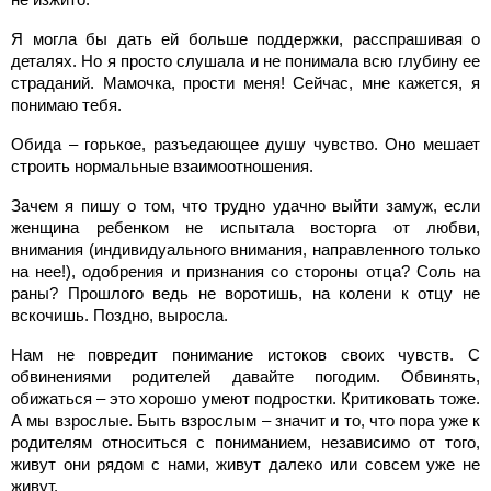
Я могла бы дать ей больше поддержки, расспрашивая о
деталях. Но я просто слушала и не понимала всю глубину ее
страданий. Мамочка, прости меня! Сейчас, мне кажется, я
понимаю тебя.
Обида – горькое, разъедающее душу чувство. Оно мешает
строить нормальные взаимоотношения.
Зачем я пишу о том, что трудно удачно выйти замуж, если
женщина ребенком не испытала восторга от любви,
внимания (индивидуального внимания, направленного только
на нее!), одобрения и признания со стороны отца? Соль на
раны? Прошлого ведь не воротишь, на колени к отцу не
вскочишь. Поздно, выросла.
Нам не повредит понимание истоков своих чувств. С
обвинениями родителей давайте погодим. Обвинять,
обижаться – это хорошо умеют подростки. Критиковать тоже.
А мы взрослые. Быть взрослым – значит и то, что пора уже к
родителям относиться с пониманием, независимо от того,
живут они рядом с нами, живут далеко или совсем уже не
живут.