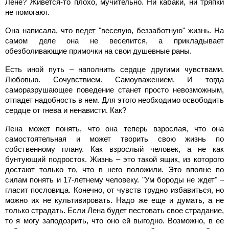
Лене? Живется-то плохо, мучительно. Ни кабаки, ни тряпки
не помогают.
Она написала, что ведет "веселую, беззаботную" жизнь. На
самом деле она не веселится, а прикладывает
обезболивающие примочки на свои душевные раны.
Есть иной путь – наполнить сердце другими чувствами.
Любовью. Сочувствием. Самоуважением. И тогда
саморазрушающее поведение станет просто невозможным,
отпадет надобность в нем. Для этого необходимо освободить
сердце от гнева и ненависти. Как?
Лена может понять, что она теперь взрослая, что она
самостоятельная и может творить свою жизнь по
собственному плану. Как взрослый человек, а не как
бунтующий подросток. Жизнь – это такой ящик, из которого
достают только то, что в него положили. Это вполне по
силам понять и 17-летнему человеку. "Ум бороды не ждет" –
гласит пословица. Конечно, от чувств трудно избавиться, но
можно их не культивировать. Надо же еще и думать, а не
только страдать. Если Лена будет пестовать свое страдание,
то я могу заподозрить, что оно ей выгодно. Возможно, в ее