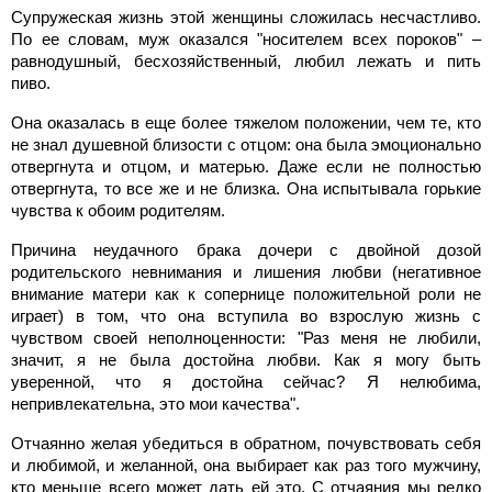
Супружеская жизнь этой женщины сложилась несчастливо.
По ее словам, муж оказался "носителем всех пороков" –
равнодушный, бесхозяйственный, любил лежать и пить
пиво.
Она оказалась в еще более тяжелом положении, чем те, кто
не знал душевной близости с отцом: она была эмоционально
отвергнута и отцом, и матерью. Даже если не полностью
отвергнута, то все же и не близка. Она испытывала горькие
чувства к обоим родителям.
Причина неудачного брака дочери с двойной дозой
родительского невнимания и лишения любви (негативное
внимание матери как к сопернице положительной роли не
играет) в том, что она вступила во взрослую жизнь с
чувством своей неполноценности: "Раз меня не любили,
значит, я не была достойна любви. Как я могу быть
уверенной, что я достойна сейчас? Я нелюбима,
непривлекательна, это мои качества".
Отчаянно желая убедиться в обратном, почувствовать себя
и любимой, и желанной, она выбирает как раз того мужчину,
кто меньше всего может дать ей это. С отчаяния мы редко