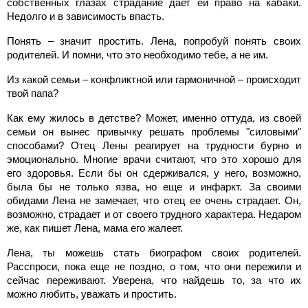
собственных глазах страдание дает ей право на кабаки.
Недолго и в зависимость впасть.
Понять – значит простить. Лена, попробуй понять своих
родителей. И помни, что это необходимо тебе, а не им.
Из какой семьи – конфликтной или гармоничной – происходит
твой папа?
Как ему жилось в детстве? Может, именно оттуда, из своей
семьи он вынес привычку решать проблемы "силовыми"
способами? Отец Лены реагирует на трудности бурно и
эмоционально. Многие врачи считают, что это хорошо для
его здоровья. Если бы он сдерживался, у него, возможно,
была бы не только язва, но еще и инфаркт. За своими
обидами Лена не замечает, что отец ее очень страдает. Он,
возможно, страдает и от своего трудного характера. Недаром
же, как пишет Лена, мама его жалеет.
Лена, ты можешь стать биографом своих родителей.
Расспроси, пока еще не поздно, о том, что они пережили и
сейчас переживают. Уверена, что найдешь то, за что их
можно любить, уважать и простить.