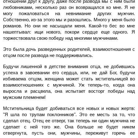
отношении друг к другу, даже после развода мы с ним были
любовниками, несколько раз он возвращался ко мне. Я не
могу пожаловаться на невнимание других мужчин.
Собственно, из-за этого мы и разошлись. Много у меня было
романов. Но они не насыщали меня. Какой-то бес во мне
нашептывал: ищи нового, покори сердце еще одного. Я
торжествовала свою победу над многими мужчинами.
Это была дочь разведенных родителей, взаимоотношения с
отцом после развода не поддерживались.
Будучи лишенной в детстве внимания отца, не добившись
успеха в завоевании его сердца, или, не дай Бог, будучи
избиваема отцом, женщина может стать мстительницей во
взаимоотношениях с мужчиной. Уж теперь-то, когда она
выросла и расцвела, она испытает восторг победы над
мужским племенем!
Мстительница будет добиваться все новых и новых жертв:
"Я шла по трупам поклонников". Это ее месть за то, что
сделал отец. Отец ее отверг, так теперь ни один мужчина не
сделает с ней того же. Она больше не будет никем
отвергнута, пусть они, мужчины, переживут горечь ее