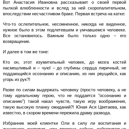
Вот Анастасия Ивановна рассказывает о своей первой
пылкой влюбленности и вслед за ней скоропалительном,
впоследствии несчастливом браке. Первая встреча на катке:
Что-то ослепительное, несомненное, никогда не виденное,
нужное было в этом подлетевшем и умчавшемся человеке.
Все остановилось. Важным было только одно – его
возвращение.
И далее в том же
тоне:
Кто он, этот изумительный человек, до мозга костей
насмешливый и – чую! – до глубины сердца лиричный, не
поддающийся осознанию и описанию, из них рвущийся, как
угорь из рук?!
Разве по силам выдержать человеку (просто человеку, а не
тому идеальному герою, что не поддается "осознанию и
описанию") такой накал чувств, такую игру воображения,
такую высокую планку ожиданий?! Юная Ася Цветаева, как
известно, в скором времени пережила драму развода.
Избранник моей клиентки Оли в силу ли воспитания и
душевного развития, или времена сейчас действительно