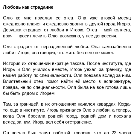
Любовь как страдание
Олю ко мне прислал ее отец. Она уже второй месяц
ежедневно плачет и ежедневно звонит в другой город Игорю.
Девушка страдает от любви к Игорю. Отец – мой коллега,
врач – просит лечить Олю, возможно, у нее депрессия.
Оля страдает от неразделенной любви. Она самозабвенно
любит Игоря, она говорит, что жить без него не может.
История их отношений вкратце такова. После института, где
Игорь и Оля учились вместе, Игорь уехал за границу, где
нашел работу по специальности. Оля поехала вслед за ним.
Влиятельный отец помог найти ей место в аспирантуре,
правда, не по специальности. Оля была на все готова лишь
бы быть рядом с Игорем.
Там, за границей, в их отношениях начался кавардак. Когда-
то, еще в институте, Игорь признался Оле в любви, а теперь,
когда Оля бросила родной город, родной дом и поехала
вслед за ним, Игорь вел себя отстранение.
Он всегда был занят работой, говорил, что до 23 часов