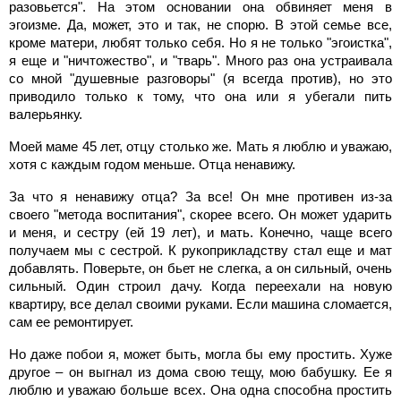
разовьется". На этом основании она обвиняет меня в
эгоизме. Да, может, это и так, не спорю. В этой семье все,
кроме матери, любят только себя. Но я не только "эгоистка",
я еще и "ничтожество", и "тварь". Много раз она устраивала
со мной "душевные разговоры" (я всегда против), но это
приводило только к тому, что она или я убегали пить
валерьянку.
Моей маме 45 лет, отцу столько же. Мать я люблю и уважаю,
хотя с каждым годом меньше. Отца ненавижу.
За что я ненавижу отца? За все! Он мне противен из-за
своего "метода воспитания", скорее всего. Он может ударить
и меня, и сестру (ей 19 лет), и мать. Конечно, чаще всего
получаем мы с сестрой. К рукоприкладству стал еще и мат
добавлять. Поверьте, он бьет не слегка, а он сильный, очень
сильный. Один строил дачу. Когда переехали на новую
квартиру, все делал своими руками. Если машина сломается,
сам ее ремонтирует.
Но даже побои я, может быть, могла бы ему простить. Хуже
другое – он выгнал из дома свою тещу, мою бабушку. Ее я
люблю и уважаю больше всех. Она одна способна простить