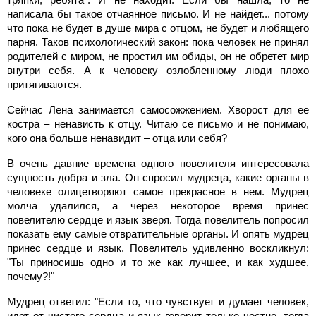
написала бы такое отчаянное письмо. И не найдет... потому
что пока не будет в душе мира с отцом, не будет и любящего
парня. Таков психологический закон: пока человек не принял
родителей с миром, не простил им обиды, он не обретет мир
внутри себя. А к человеку озлобленному люди плохо
притягиваются.
Сейчас Лена занимается самосожжением. Хворост для ее
костра – ненависть к отцу. Читаю се письмо и не понимаю,
кого она больше ненавидит – отца или себя?
В очень давние времена одного повелителя интересовала
сущность добра и зла. Он спросил мудреца, какие органы в
человеке олицетворяют самое прекрасное в нем. Мудрец
молча удалился, а через некоторое время принес
повелителю сердце и язык зверя. Тогда повелитель попросил
показать ему самые отвратительные органы. И опять мудрец
принес сердце и язык. Повелитель удивленно воскликнул:
"Ты приносишь одно и то же как лучшее, и как худшее,
почему?!"
Мудрец ответил: "Если то, что чувствует и думает человек,
идет от чистого сердца и язык говорит только честно, тогда