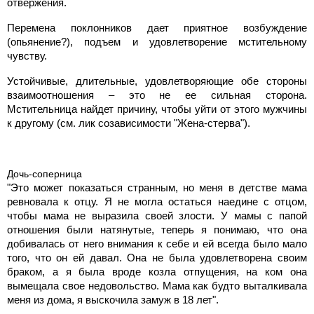
отвержения.
Перемена поклонников дает приятное возбуждение
(опьянение?), подъем и удовлетворение мстительному
чувству.
Устойчивые, длительные, удовлетворяющие обе стороны
взаимоотношения – это не ее сильная сторона.
Мстительница найдет причину, чтобы уйти от этого мужчины
к другому (см. лик созависимости "Жена-стерва").
Дочь-соперница
"Это может показаться странным, но меня в детстве мама
ревновала к отцу. Я не могла остаться наедине с отцом,
чтобы мама не выразила своей злости. У мамы с папой
отношения были натянутые, теперь я понимаю, что она
добивалась от него внимания к себе и ей всегда было мало
того, что он ей давал. Она не была удовлетворена своим
браком, а я была вроде козла отпущения, на ком она
вымещала свое недовольство. Мама как будто выталкивала
меня из дома, я выскочила замуж в 18 лет".