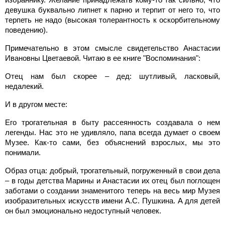
девушка буквально липнет к парню и терпит от него то, что
терпеть не надо (высокая толерантность к оскорбительному
поведению).
Примечательно в этом смысле свидетельство Анастасии
Ивановны Цветаевой. Читаю в ее книге "Воспоминания":
Отец нам был скорее – дед: шутливый, ласковый,
недалекий.
И в другом месте:
Его трогательная в быту рассеянность создавала о нем
легенды. Нас это не удивляло, папа всегда думает о своем
Музее. Как-то сами, без объяснений взрослых, мы это
понимали.
Образ отца: добрый, трогательный, погруженный в свои дела
– в годы детства Марины и Анастасии их отец был поглощен
заботами о создании знаменитого теперь на весь мир Музея
изобразительных искусств имени А.С. Пушкина. А для детей
он был эмоционально недоступный человек.