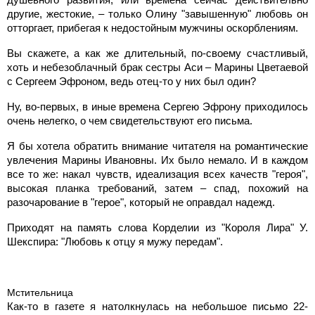
другие, жестокие, – только Олину "завышенную" любовь он
отторгает, прибегая к недостойным мужчины оскорблениям.
Вы скажете, а как же длительный, по-своему счастливый,
хоть и небезоблачный брак сестры Аси – Марины Цветаевой
с Сергеем Эфроном, ведь отец-то у них был один?
Ну, во-первых, в иные времена Сергею Эфрону приходилось
очень нелегко, о чем свидетельствуют его письма.
Я бы хотела обратить внимание читателя на романтические
увлечения Марины Ивановны. Их было немало. И в каждом
все то же: накал чувств, идеализация всех качеств "героя",
высокая планка требований, затем – спад, похожий на
разочарование в "герое", который не оправдал надежд.
Приходят на память слова Корделии из "Короля Лира" У.
Шекспира: "Любовь к отцу я мужу передам".
Мстительница
Как-то в газете я натолкнулась на небольшое письмо 22-