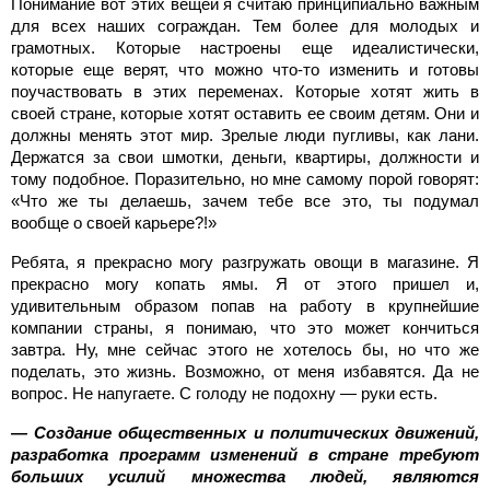
Понимание вот этих вещей я считаю принципиально важным
для всех наших сограждан. Тем более для молодых и
грамотных. Которые настроены еще идеалистически,
которые еще верят, что можно что-то изменить и готовы
поучаствовать в этих переменах. Которые хотят жить в
своей стране, которые хотят оставить ее своим детям. Они и
должны менять этот мир. Зрелые люди пугливы, как лани.
Держатся за свои шмотки, деньги, квартиры, должности и
тому подобное. Поразительно, но мне самому порой говорят:
«Что же ты делаешь, зачем тебе все это, ты подумал
вообще о своей карьере?!»
Ребята, я прекрасно могу разгружать овощи в магазине. Я
прекрасно могу копать ямы. Я от этого пришел и,
удивительным образом попав на работу в крупнейшие
компании страны, я понимаю, что это может кончиться
завтра. Ну, мне сейчас этого не хотелось бы, но что же
поделать, это жизнь. Возможно, от меня избавятся. Да не
вопрос. Не напугаете. С голоду не подохну — руки есть.
— Создание общественных и политических движений,
разработка программ изменений в стране требуют
больших усилий множества людей, являются