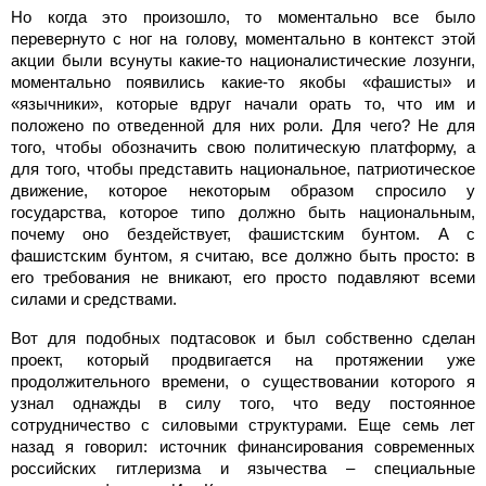
Но когда это произошло, то моментально все было
перевернуто с ног на голову, моментально в контекст этой
акции были всунуты какие-то националистические лозунги,
моментально появились какие-то якобы «фашисты» и
«язычники», которые вдруг начали орать то, что им и
положено по отведенной для них роли. Для чего? Не для
того, чтобы обозначить свою политическую платформу, а
для того, чтобы представить национальное, патриотическое
движение, которое некоторым образом спросило у
государства, которое типо должно быть национальным,
почему оно бездействует, фашистским бунтом. А с
фашистским бунтом, я считаю, все должно быть просто: в
его требования не вникают, его просто подавляют всеми
силами и средствами.
Вот для подобных подтасовок и был собственно сделан
проект, который продвигается на протяжении уже
продолжительного времени, о существовании которого я
узнал однажды в силу того, что веду постоянное
сотрудничество с силовыми структурами. Еще семь лет
назад я говорил: источник финансирования современных
российских гитлеризма и язычества – специальные