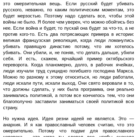
это омерзительная вещь. Если русский будет убивать
русского, неважно, по каким политическим моментам, это
будет мерзостью. Поэтому надо сделать все, чтобы этой
войны не было. Я более чем уверен, что можно обойтись без
нее. Если война и будет, то пускай она будет за что-то, а не
против кого-то. Есть два потрясающих примера в истории:
великая французская революция, когда люди ломанулись
убивать правящую династию потому, что им хотелось
убивать. Они убили, и, не поняв, что делать дальше, убили
себя. И есть, скажем, ярчайший пример октябрьского
переворота. Когда планомерно, долго, в рабочих ячейках,
люди изучали труд суицидно погибшего господина Маркса.
Можно по разному к этому относиться, но люди работали,
люди искали пути, искали выход. Они свято веровали в то,
что должны сделать, у них была программа, они реально
занимались политикой, а потом все кончилось тем, что они
благополучно заставили заниматься своей политикой всю
страну.
Но нужна идея. Идея резни идеей не является. Это —
анархия. И я как православный человек считаю, что это
омерзительно. Потому что подвиг для православного
человека – это когда ты сделал все, чтобы сначала