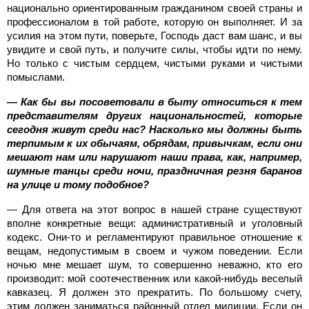
национально ориентированным гражданином своей страны и
профессионалом в той работе, которую он выполняет. И за
усилия на этом пути, поверьте, Господь даст вам шанс, и вы
увидите и свой путь, и получите силы, чтобы идти по нему.
Но только с чистым сердцем, чистыми руками и чистыми
помыслами.
— Как бы вы посоветовали в быту относиться к тем
представителям других национальностей, которые
сегодня живут среди нас? Насколько мы должны быть
терпимым к их обычаям, обрядам, привычкам, если они
мешают нам или нарушают наши права, как, например,
шумные танцы среди ночи, праздничная резня баранов
на улице и тому подобное?
— Для ответа на этот вопрос в нашей стране существуют
вполне конкретные вещи: административный и уголовный
кодекс. Они-то и регламентируют правильное отношение к
вещам, недопустимым в своем и чужом поведении. Если
ночью мне мешает шум, то совершенно неважно, кто его
производит: мой соотечественник или какой-нибудь веселый
кавказец. Я должен это прекратить. По большому счету,
этим должен заниматься районный отдел милиции. Если он