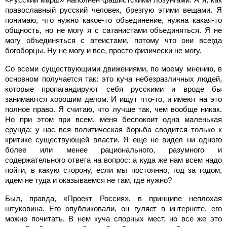
православный русский человек, брезгую этими вещами. Я
понимаю, что нужно какое-то объединение, нужна какая-то
общность, но не могу я с сатанистами объединяться. Я не
могу объединяться с атеистами, потому что они всегда
богоборцы. Ну не могу и все, просто физически не могу.
Со всеми существующими движениями, по моему мнению, в
основном получается так: это куча небезразличных людей,
которые пропагандируют себя русскими и вроде бы
занимаются хорошим делом. И ищут что-то, и имеют на это
полное право. Я считаю, что лучше так, чем вообще никак.
Но при этом при всем, меня беспокоит одна маленькая
ерунда: у нас вся политическая борьба сводится только к
критике существующей власти. Я еще не видел ни одного
более или менее рационального, разумного и
содержательного ответа на вопрос: а куда же нам всем надо
пойти, в какую сторону, если мы постоянно, год за годом,
идем не туда и оказываемся не там, где нужно?
Был, правда, «Проект Россия», в принципе неплохая
штуковина. Его опубликовали, он гуляет в интернете, его
можно почитать. В нем куча спорных мест, но все же это