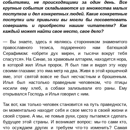
событиями, не происходящими за один день. Все
крупные события складываются из множества малых
поступков и дел конкретных людей. Какие конкретные
поступки или привычки вы могли бы посоветовать
совершать и приобрести нашим читателям? Как
каждый может найти свое место, свое дело?
— Вы знаете, здесь я являюсь сторонником знаменитого
православного тезиса, подаренного нам батюшкой
Серафимом: «обрети дух мирен, и тысячи вокруг тебя
спасутся». На Синае, за храмовым алтарем, находится нора,
в которой жил Илья пророк. Я был там и видел эту нору
своими глазами: это яма метр на два. Живя в этой крошечной
яме, этот святой вовсе не был несчастным и брошенным.
Илья был настолько праведным человеком, что птицы
носили ему хлеб, а собаки зализывали его раны. Ему
открывался Господь и Илья говорил с ним.
Так вот, как только человек становится на путь праведности,
он моментально находит себя и свое место в своей жизни и
своей стране. А мы, не помыв руки, сразу пытаемся сделать
будущее этой страны. И возникает вопрос: мы-то сами кто,
что осуждаем других и требуем что-то изменить? Самая