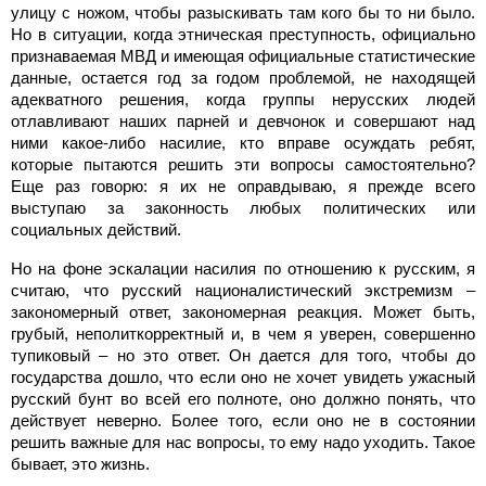
улицу с ножом, чтобы разыскивать там кого бы то ни было.
Но в ситуации, когда этническая преступность, официально
признаваемая МВД и имеющая официальные статистические
данные, остается год за годом проблемой, не находящей
адекватного решения, когда группы нерусских людей
отлавливают наших парней и девчонок и совершают над
ними какое-либо насилие, кто вправе осуждать ребят,
которые пытаются решить эти вопросы самостоятельно?
Еще раз говорю: я их не оправдываю, я прежде всего
выступаю за законность любых политических или
социальных действий.
Но на фоне эскалации насилия по отношению к русским, я
считаю, что русский националистический экстремизм –
закономерный ответ, закономерная реакция. Может быть,
грубый, неполиткорректный и, в чем я уверен, совершенно
тупиковый – но это ответ. Он дается для того, чтобы до
государства дошло, что если оно не хочет увидеть ужасный
русский бунт во всей его полноте, оно должно понять, что
действует неверно. Более того, если оно не в состоянии
решить важные для нас вопросы, то ему надо уходить. Такое
бывает, это жизнь.