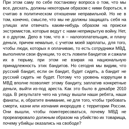
При этом саму по себе постановку вопроса о том, что мы
все, дескать, должны некоторым образом с ними бороться, я
считаю в политическом отношении неправильной. Но не в
том, конечно, смысле, что мы не должны защищать себя на
улицах или отвечать каким-нибудь образом на происки
экстремистов, которые ведут с нами неприкрытую войну. Нет,
я о другом. Дело в том, что я – налогоплательщик, и плачу
деньги, причем немалые, с учетом моей зарплаты, для того,
чтобы люди, которых я оплачиваю, то есть сотрудники МВД,
выполняли свои функции, то есть ловили бандитов и сажали
их в тюрьму, при этом не взирая на национальную
принадлежность этих бандитов. Но сегодня мы видим, что
русский бандит, если он бандит, будет сидеть, а бандит не
русский сидеть не будет. Потому что уровень коррупции в
МВД вполне позволяет этому бандиту, заплатив конкретные
деньги, выйти из-под ареста. Как это было в декабре 2010
года. В результате чего на улицу вышли наши ребята, наши
фанаты, и, обратите внимание, не для того, чтобы требовать
смерти, казни или изгнания инородцев с территории России.
Они вышли, чтобы поинтересоваться, почему МВД не
прореагировало должным образом на убийство их товарища,
почему убийцы оказались на свободе?