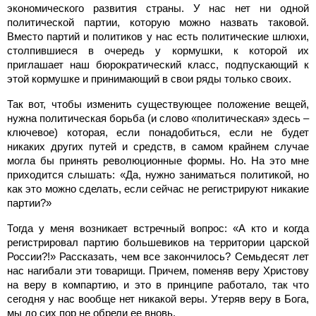
экономического развития страны. У нас нет ни одной
политической партии, которую можно назвать таковой.
Вместо партий и политиков у нас есть политические шлюхи,
столпившиеся в очередь у кормушки, к которой их
приглашает наш бюрократический класс, подпускающий к
этой кормушке и принимающий в свои ряды только своих.
Так вот, чтобы изменить существующее положение вещей,
нужна политическая борьба (и слово «политическая» здесь –
ключевое) которая, если понадобиться, если не будет
никаких других путей и средств, в самом крайнем случае
могла бы принять революционные формы. Но. На это мне
приходится слышать: «Да, нужно заниматься политикой, но
как это можно сделать, если сейчас не регистрируют никакие
партии?»
Тогда у меня возникает встречный вопрос: «А кто и когда
регистрировал партию большевиков на территории царской
России?!» Рассказать, чем все закончилось? Семьдесят лет
нас нагибали эти товарищи. Причем, поменяв веру Христову
на веру в компартию, и это в принципе работало, так что
сегодня у нас вообще нет никакой веры. Утеряв веру в Бога,
мы до сих пор не обрели ее вновь.