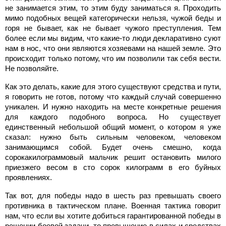
не занимается этим, то этим буду заниматься я. Проходить
мимо подобных вещей категорически нельзя, чужой беды и
горя не бывает, как не бывает чужого преступления. Тем
более если мы видим, что какие-то люди декларативно суют
нам в нос, что они являются хозяевами на нашей земле. Это
происходит только потому, что им позволили так себя вести.
Не позволяйте.
Как это делать, какие для этого существуют средства и пути,
я говорить не готов, потому что каждый случай совершенно
уникален. И нужно находить на месте конкретные решения
для каждого подобного вопроса. Но существует
единственный небольшой общий момент, о котором я уже
сказал: нужно быть сильным человеком, человеком
занимающимся собой. Будет очень смешно, когда
сорокакилограммовый мальчик решит остановить милого
приезжего весом в сто сорок килограмм в его буйных
проявлениях.
Так вот, для победы надо в шесть раз превышать своего
противника в тактическом плане. Военная тактика говорит
нам, что если вы хотите добиться гарантированной победы в
решении боевой задачи, то превышение в силах и средствах