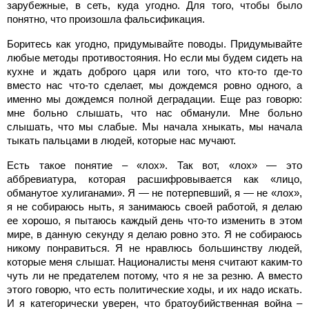
зарубежные, в сеть, куда угодно. Для того, чтобы было
понятно, что произошла фальсификация.
Боритесь как угодно, придумывайте поводы. Придумывайте
любые методы противостояния. Но если мы будем сидеть на
кухне и ждать доброго царя или того, что кто-то где-то
вместо нас что-то сделает, мы дождемся ровно одного, а
именно мы дождемся полной деградации. Еще раз говорю:
мне больно слышать, что нас обманули. Мне больно
слышать, что мы слабые. Мы начала хныкать, мы начала
тыкать пальцами в людей, которые нас мучают.
Есть такое понятие – «лох». Так вот, «лох» — это
аббревиатура, которая расшифровывается как «лицо,
обманутое хулиганами». Я — не потерпевший, я — не «лох»,
я не собираюсь ныть, я занимаюсь своей работой, я делаю
ее хорошо, я пытаюсь каждый день что-то изменить в этом
мире, в данную секунду я делаю ровно это. Я не собираюсь
никому понравиться. Я не нравлюсь большинству людей,
которые меня слышат. Националисты меня считают каким-то
чуть ли не предателем потому, что я не за резню. А вместо
этого говорю, что есть политические ходы, и их надо искать.
И я категорически уверен, что братоубийственная война –