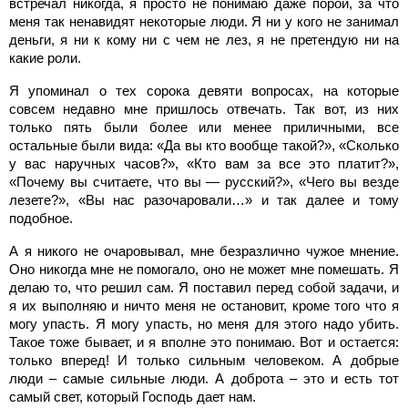
встречал никогда, я просто не понимаю даже порой, за что
меня так ненавидят некоторые люди. Я ни у кого не занимал
деньги, я ни к кому ни с чем не лез, я не претендую ни на
какие роли.
Я упоминал о тех сорока девяти вопросах, на которые
совсем недавно мне пришлось отвечать. Так вот, из них
только пять были более или менее приличными, все
остальные были вида: «Да вы кто вообще такой?», «Сколько
у вас наручных часов?», «Кто вам за все это платит?»,
«Почему вы считаете, что вы — русский?», «Чего вы везде
лезете?», «Вы нас разочаровали…» и так далее и тому
подобное.
А я никого не очаровывал, мне безразлично чужое мнение.
Оно никогда мне не помогало, оно не может мне помешать. Я
делаю то, что решил сам. Я поставил перед собой задачи, и
я их выполняю и ничто меня не остановит, кроме того что я
могу упасть. Я могу упасть, но меня для этого надо убить.
Такое тоже бывает, и я вполне это понимаю. Вот и остается:
только вперед! И только сильным человеком. А добрые
люди – самые сильные люди. А доброта – это и есть тот
самый свет, который Господь дает нам.