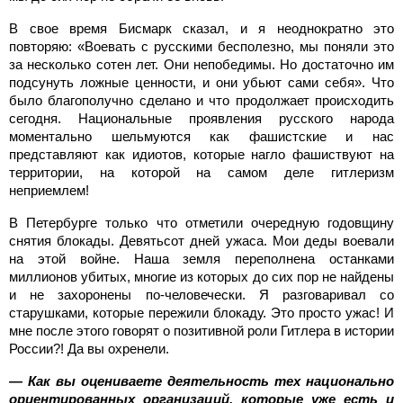
В свое время Бисмарк сказал, и я неоднократно это
повторяю: «Воевать с русскими бесполезно, мы поняли это
за несколько сотен лет. Они непобедимы. Но достаточно им
подсунуть ложные ценности, и они убьют сами себя». Что
было благополучно сделано и что продолжает происходить
сегодня. Национальные проявления русского народа
моментально шельмуются как фашистские и нас
представляют как идиотов, которые нагло фашиствуют на
территории, на которой на самом деле гитлеризм
неприемлем!
В Петербурге только что отметили очередную годовщину
снятия блокады. Девятьсот дней ужаса. Мои деды воевали
на этой войне. Наша земля переполнена останками
миллионов убитых, многие из которых до сих пор не найдены
и не захоронены по-человечески. Я разговаривал со
старушками, которые пережили блокаду. Это просто ужас! И
мне после этого говорят о позитивной роли Гитлера в истории
России?! Да вы охренели.
— Как вы оцениваете деятельность тех национально
ориентированных организаций, которые уже есть и