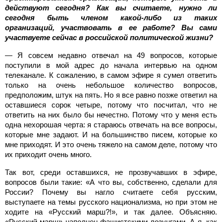
действуют сегодня? Как вы считаете, нужно ли
сегодня быть членом какой-либо из таких
организаций, участвовать в ее работе? Вы сами
участвуете сейчас в российской политической жизни?
— Я совсем недавно отвечал на 49 вопросов, которые
поступили в мой адрес до начала интервью на одном
телеканале. К сожалению, в самом эфире я сумел ответить
только на очень небольшое количество вопросов,
предположим, штук на пять. Но я все равно позже ответил на
оставшиеся сорок четыре, потому что посчитал, что не
ответить на них было бы нечестно. Потому что у меня есть
одна нехорошая черта: я стараюсь отвечать на все вопросы,
которые мне задают. И на большинство писем, которые ко
мне приходят. И это очень тяжело на самом деле, потому что
их приходит очень много.
Так вот, среди оставшихся, не прозвучавших в эфире,
вопросов были такие: «А что вы, собственно, сделали для
России? Почему вы нагло считаете себя русским,
выступаете на темы русского национализма, но при этом не
ходите на «Русский марш?!», и так далее. Объясняю.
«Русский марш» наполнен фашистскими лозунгами. А я, как