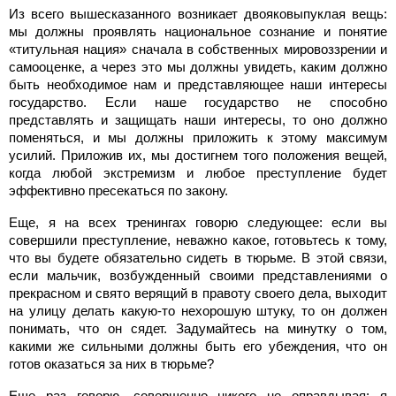
Из всего вышесказанного возникает двояковыпуклая вещь:
мы должны проявлять национальное сознание и понятие
«титульная нация» сначала в собственных мировоззрении и
самооценке, а через это мы должны увидеть, каким должно
быть необходимое нам и представляющее наши интересы
государство. Если наше государство не способно
представлять и защищать наши интересы, то оно должно
поменяться, и мы должны приложить к этому максимум
усилий. Приложив их, мы достигнем того положения вещей,
когда любой экстремизм и любое преступление будет
эффективно пресекаться по закону.
Еще, я на всех тренингах говорю следующее: если вы
совершили преступление, неважно какое, готовьтесь к тому,
что вы будете обязательно сидеть в тюрьме. В этой связи,
если мальчик, возбужденный своими представлениями о
прекрасном и свято верящий в правоту своего дела, выходит
на улицу делать какую-то нехорошую штуку, то он должен
понимать, что он сядет. Задумайтесь на минутку о том,
какими же сильными должны быть его убеждения, что он
готов оказаться за них в тюрьме?
Еще раз говорю, совершенно никого не оправдывая: я