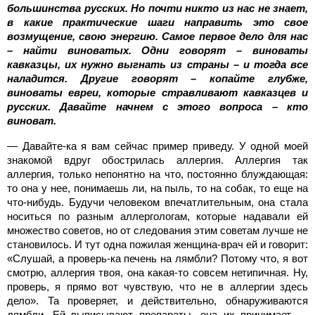
большинства русских. Но почти никто из нас не знает,
в какие практические шаги направить это свое
возмущение, свою энергию. Самое первое дело для нас
– найти виноватых. Одни говорят – виноваты
кавказцы, их нужно выгнать из страны – и тогда все
наладится. Другие говорят – копайте глубже,
виноваты евреи, которые стравливают кавказцев и
русских. Давайте начнем с этого вопроса – кто
виноват.
— Давайте-ка я вам сейчас пример приведу. У одной моей
знакомой вдруг обострилась аллергия. Аллергия так
аллергия, только непонятно на что, постоянно блуждающая:
то она у нее, понимаешь ли, на пыль, то на собак, то еще на
что-нибудь. Будучи человеком впечатлительным, она стала
носиться по разным аллергологам, которые надавали ей
множество советов, но от следования этим советам лучше не
становилось. И тут одна пожилая женщина-врач ей и говорит:
«Слушай, а проверь-ка печень на лямбли? Потому что, я вот
смотрю, аллергия твоя, она какая-то совсем нетипичная. Ну,
проверь, я прямо вот чувствую, что не в аллергии здесь
дело». Та проверяет, и действительно, обнаруживаются
лямбли. Ей выписывают препараты, она их принимает —