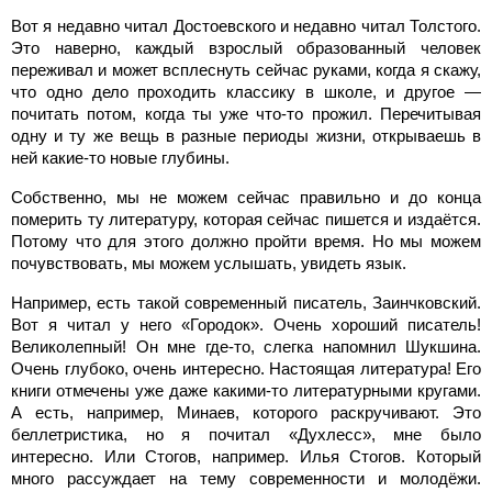
Вот я недавно читал Достоевского и недавно читал Толстого.
Это наверно, каждый взрослый образованный человек
переживал и может всплеснуть сейчас руками, когда я скажу,
что одно дело проходить классику в школе, и другое —
почитать потом, когда ты уже что-то прожил. Перечитывая
одну и ту же вещь в разные периоды жизни, открываешь в
ней какие-то новые глубины.
Собственно, мы не можем сейчас правильно и до конца
померить ту литературу, которая сейчас пишется и издаётся.
Потому что для этого должно пройти время. Но мы можем
почувствовать, мы можем услышать, увидеть язык.
Например, есть такой современный писатель, Заинчковский.
Вот я читал у него «Городок». Очень хороший писатель!
Великолепный! Он мне где-то, слегка напомнил Шукшина.
Очень глубоко, очень интересно. Настоящая литература! Его
книги отмечены уже даже какими-то литературными кругами.
А есть, например, Минаев, которого раскручивают. Это
беллетристика, но я почитал «Духлесс», мне было
интересно. Или Стогов, например. Илья Стогов. Который
много рассуждает на тему современности и молодёжи.