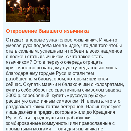
Откровение бывшего язычника
Оттуда я впервые узнал слово «язычник». И чья-то
умелая рука подвела меня к идее, что для того чтобы
стать сильным, успешным и победить всех нацменов
я должен стать язычником! А что такое стать
язычником? Это в первую очередь отрицать
христианство по каждому пункту, ведь только лишь
благодаря ему гордые Русичи стали тем
разобщённым биомусором, которым являются
сейчас. Скупать маечки и балахончики с коловратами,
купить себе оберег со свастичным символом эдак за
3000 р. серебряный, купить «русскую рубаху»
расшитую свастичным символом. И плевать, что это
раздражает каких-то там ветеранов. Нас интересуют
лишь далёкие предки, которые жили до Крещения
Руси. А эти, прадедушки и прабабушки —
зомбированные коммунисты или православные с
промытыми мозгами — они для язычника не