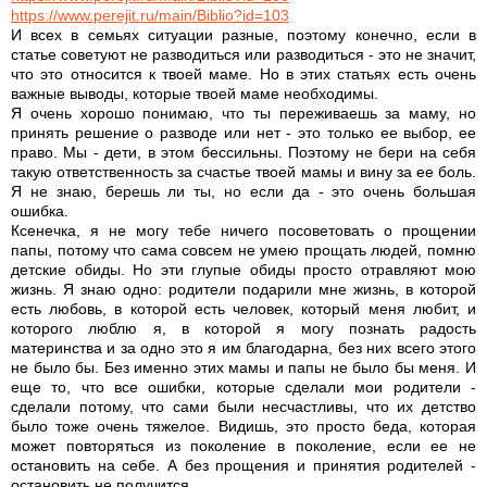
https://www.perejit.ru/main/Biblio?id=103
И всех в семьях ситуации разные, поэтому конечно, если в
статье советуют не разводиться или разводиться - это не значит,
что это относится к твоей маме. Но в этих статьях есть очень
важные выводы, которые твоей маме необходимы.
Я очень хорошо понимаю, что ты переживаешь за маму, но
принять решение о разводе или нет - это только ее выбор, ее
право. Мы - дети, в этом бессильны. Поэтому не бери на себя
такую ответственность за счастье твоей мамы и вину за ее боль.
Я не знаю, берешь ли ты, но если да - это очень большая
ошибка.
Ксенечка, я не могу тебе ничего посоветовать о прощении
папы, потому что сама совсем не умею прощать людей, помню
детские обиды. Но эти глупые обиды просто отравляют мою
жизнь. Я знаю одно: родители подарили мне жизнь, в которой
есть любовь, в которой есть человек, который меня любит, и
которого люблю я, в которой я могу познать радость
материнства и за одно это я им благодарна, без них всего этого
не было бы. Без именно этих мамы и папы не было бы меня. И
еще то, что все ошибки, которые сделали мои родители -
сделали потому, что сами были несчастливы, что их детство
было тоже очень тяжелое. Видишь, это просто беда, которая
может повторяться из поколение в поколение, если ее не
остановить на себе. А без прощения и принятия родителей -
остановить не получится.