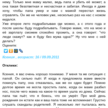
нему. Только мне маму жалко, ведь папа и убить её может, а
она такая безответная и несчастная и забитая. Иногда я даже
хочу, чтобы папа умер и нам с мамой перестал жизнь
отравлять. Он же не человек уже, несколько раз на нас с ножом
кидался.
Уже второе лето подрабатываю где можно, а с этого года и
после школы буду подрабатывать. Говорю маме, что на мою и
её зарплату сможем спокойно прожить, а она говорит: "что
люди скажут? как я буду без мужа одна?" Ну что мне с ней
делать?
Оцените:
Ксения , возраст: 16 / 09.09.2011
Отклики:
Ксения, я вас очень хорошо понимаю. У меня та же ситуация с
папой. Он сильно пьёт. И когда я предложила маме вместе
покинуть папу, она отказалась, как же он один будет. Помню
долгое время не могла простить папе, когда он маме разбил
нос, после чего мама на какое-то время ушла из дома. Сейчас
папа так пьёт, что я боюсь, что он умрёт. Про мой день
рождения он кстати как и ваш папа тоже не вспоминает. Грустно
слушать скандалы родителей. Я несколько лет пыталась жить