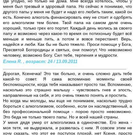
где угодно, но только не дома. Мне всегда хотелось, чтобы у
меня был трезвый и здоровый папа. Но сейчас я понимаю, что
другого папы у меня не будет и надо его любить таким, какой он
есть. Конечно алкоголь финансировать ему не стоит и одобрять
его алкоголизм тем более. Твой папа на самом деле очень
хороший, только грех его портит. Каждый день молись за своего
папу и возможно через какое-то время он потихоньку будет всё
меньше и меньше пить, а потом и вовсе перестанет. Верь,
надейся и люби. Как бы не было тяжело. Проси помощи у Бога,
Пресвятой Богородицы и святых, они помогут. Что невозможно
человеку, возможно Богу. Сил тебе, терпения и мудрости.
Елена R. , возраст: 24 / 13.09.2011
Дорогая, Ксенечка! Это так больно, и очень сложно дать тебе
какой-то совет. Я сама вспоминаю моменты своей
беспомощности, когда тебя наказывают просто так. Вспоминаю,
насколько это страшно малышу - чувствовать гнев и злость,
направленные на себя, и это очень тяжело понять и простить.
Но когда мы молоды, мы еще не понимаем, насколько трудно
бороться с алкоголизмом, особенно, если он наследственный, а
без профессиональной помощи - порою просто невозможно.
Это беда не только твоего папы. Но и всей нашей страны.
У меня дядя умер от алкоголизма в одиночестве. Его жена -
моя тетя, не выдержала, и развелась с ним. Я совсем этим не
хочу сказать, что этот ее поступок плохой, нет Ксеня, просто