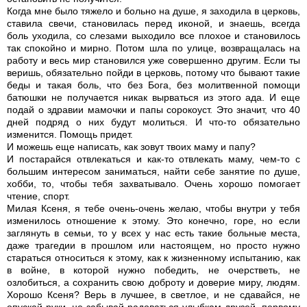
Когда мне было тяжело и больно на душе, я заходила в церковь,
ставила свечи, становилась перед иконой, и знаешь, всегда
боль уходила, со слезами выходило все плохое и становилось
так спокойно и мирно. Потом шла по улице, возвращалась на
работу и весь мир становился уже совершенно другим. Если ты
веришь, обязательно пойди в церковь, потому что бывают такие
беды и такая боль, что без Бога, без молитвенной помощи
батюшки не получается никак вырваться из этого ада. И еще
подай о здравии мамочки и папы сорокоуст. Это значит, что 40
дней подряд о них будут молиться. И что-то обязательно
изменится. Помощь придет.
И можешь еще написать, как зовут твоих маму и папу?
И постарайся отвлекаться и как-то отвлекать маму, чем-то с
большим интересом заниматься, найти себе занятие по душе,
хобби, то, чтобы тебя захватывало. Очень хорошо помогает
чтение, спорт.
Милая Ксеня, я тебе очень-очень желаю, чтобы внутри у тебя
изменилось отношение к этому. Это конечно, горе, но если
заглянуть в семьи, то у всех у нас есть такие больные места,
даже трагедии в прошлом или настоящем, но просто нужно
стараться относиться к этому, как к жизненному испытанию, как
в войне, в которой нужно победить, не очерстветь, не
озлобиться, а сохранить свою доброту и доверие миру, людям.
Хорошо Ксеня? Верь в лучшее, в светлое, и не сдавайся, не
опускай руки, не забывай радоваться улыбкам друзей, первому