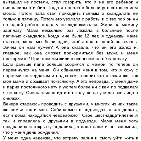
вытащил из постели, стал говорить, что я не его ребенок и
очень сильно избил. Тогда я попала в больницу с сотрясением
мозга. Потом папа стал приходить пьяным и скандалить не
только в пятницу. Потом его уволили с работы и с тех пор он ни
на одной работе подолгу не задерживался. Жили на мамину
зарплату. Мама несколько раз лежала в больнице после
папиных скандалов. Когда мне было 12 лет, я однажды маме
сказала, когда мы были одни, чтобы она с папой развелась.
Зачем он нам нужен? А она сказала, что ей его жалко и,
главное, как она сможет прокормиться без мужа и меня
прокормить? При этом мы жили в основном на её зарплату.
Если раньше папа больше ссорился с мамой, то теперь он
перекинулся на меня. Он обвиняет меня в том, что я хожу с
парнями по чердакам и подвалам, говорит что я такая же, как
моя мама и обзывает по-всякому. А это неправда, у меня даже
и парня постоянного нету и уж тем более ни с кем по подвалам
я не хожу. Очень стыдно идти в школу, когда у меня все лицо в
синяках.
Вечера стараюсь проводить с друзьями, у многих из них такие
же семьи как и моя. Собираемся в подъездах, а что делать,
если дома находиться невозможно? Свое шестнадцатилетие я
так и справляла с друзьями в подъезде. Мама меня хоть
поздравила и открытку подарила, а папа даже и не вспомнил,
что у меня день рождения.
У меня одна надежда, что встречу парня и смогу уйти жить к