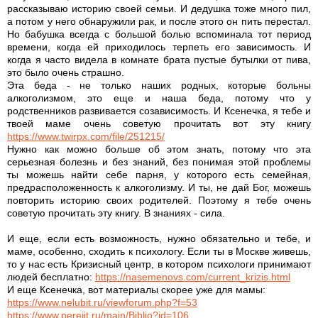
рассказываю историю своей семьи. И дедушка тоже много пил,
а потом у него обнаружили рак, и после этого он пить перестал.
Но бабушка всегда с большой болью вспоминала тот период
времени, когда ей приходилось терпеть его зависимость. И
когда я часто видела в комнате брата пустые бутылки от пива,
это было очень страшно.
Эта беда - не только наших родных, которые больны
алкоголизмом, это еще и наша беда, потому что у
родственников развивается созависимость. И Ксенечка, я тебе и
твоей маме очень советую прочитать вот эту книгу
https://www.twirpx.com/file/251215/
Нужно как можно больше об этом знать, потому что эта
серьезная болезнь и без знаний, без понимая этой проблемы
ты можешь найти себе парня, у которого есть семейная,
предрасположенность к алкоголизму. И ты, не дай Бог, можешь
повторить историю своих родителей. Поэтому я тебе очень
советую прочитать эту книгу. В знаниях - сила.
И еще, если есть возможность, нужно обязательно и тебе, и
маме, особенно, сходить к психологу. Если ты в Москве живешь,
то у нас есть Кризисный центр, в котором психологи принимают
людей бесплатно:
https://nasemenovs.com/current_krizis.html
И еще Ксенечка, вот материалы скорее уже для мамы:
https://www.nelubit.ru/viewforum.php?f=53
https://www.perejit.ru/main/Biblio?id=106