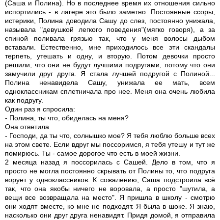
(Саша и Полина). Но в последнее время их отношения сильно
испортились - в лагере это было заметно. Постоянные ссоры,
истерики, Полина доводила Сашу до слез, постоянно унижала,
называла "девушкой легкого поведения"(мягко говоря), а за
спиной поливала грязью так, что у меня волосы дыбом
вставали. Естественно, мне приходилось все эти скандалы
терпеть, утешать и одну, и вторую. Потом девочки просто
решили, что они не будут лучшими подругами, потому что они
замучили друг друга. Я стала лучшей подругой с Полиной...
Полина ненавидела Сашу, унижала ее мать, всем
одноклассникам сплетничала про нее. Меня она очень любила
как подругу.
Один раз я спросила:
- Полина, ты что, обиделась на меня?
Она ответила
- Господи, да ты что, солнышко мое? Я тебя люблю больше всех
на этом свете. Если вдруг мы поссоримся, я тебя утешу и тут же
помирюсь. Ты - самое дорогое что есть в моей жизни.
2 месяца назад я поссорилась с Сашей. Дело в том, что я
просто не могла постоянно скрывать от Полины то, что подруга
ворует у одноклассников. К сожалению, Саша подстроила всё
так, что она якобы ничего не воровала, а просто "шутила, а
вещи все возвращала на место". Я пришла в школу - смотрю
они ходят вместе, ко мне не подходят. Я была в шоке. Я знаю,
насколько они друг друга ненавидят. Придя домой, я отправила