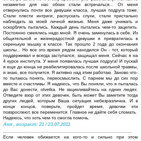
незаметно для нас обоих стали встречаться... От меня
отвернулись почти все девушки класса, лучшая подруга тоже.
Стали плести интриги, распускать слухи, стали пристально
наблюдать за моей личной жизнью. Меня даже унижать и
оскорблять пытались. Каждый день пытались чем-то зацепить.
Постоянно смеялись надо мной. Я очень замкнулась в себе. Из
общительной и жизнерадостной девушки я превратилась в
серенькую мышку в классе. Так прошло 2 года до окончания
школы... Но все это время рядом находился Он - тот, который
поддерживал и всегда заступался, защищал меня. Сейчас я на
4 курсе института. У меня появилась лучшая подруга! И пускай
я еще до конца не реабилитировалась после школьной травмы,
я знаю, все получится. Я активно над этим работаю. Заново что-
то пытаюсь понять, переосмыслить. С парнем мы до сих пор
вместе и счастливы. Я надеюсь, что Вы поняли, что я пыталась
до Вас донести, otvetka. Не зацикливайтесь на одних людях.
Отведите взор от этих девочек, быть может Вы заметите тогда
других людей, которым Ваша ситуация небезразлична. И в
конце концов, поверьте, пройдет время, девочки эти
повзрослеют, все переменится. Главное не дайте себя сломать.
Надеюсь, что хоть чем-то смогла помочь.
Аня , возраст: 21 / 23.07.2011
Если человек обижается на кого-то и сильно при этом