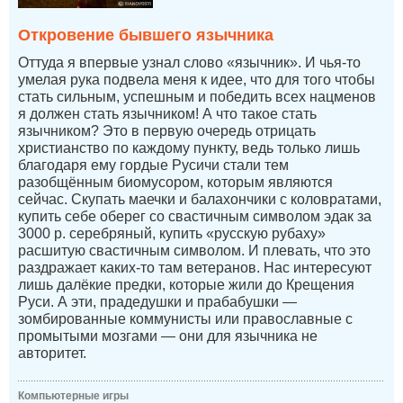
Откровение бывшего язычника
Оттуда я впервые узнал слово «язычник». И чья-то
умелая рука подвела меня к идее, что для того чтобы
стать сильным, успешным и победить всех нацменов
я должен стать язычником! А что такое стать
язычником? Это в первую очередь отрицать
христианство по каждому пункту, ведь только лишь
благодаря ему гордые Русичи стали тем
разобщённым биомусором, которым являются
сейчас. Скупать маечки и балахончики с коловратами,
купить себе оберег со свастичным символом эдак за
3000 р. серебряный, купить «русскую рубаху»
расшитую свастичным символом. И плевать, что это
раздражает каких-то там ветеранов. Нас интересуют
лишь далёкие предки, которые жили до Крещения
Руси. А эти, прадедушки и прабабушки —
зомбированные коммунисты или православные с
промытыми мозгами — они для язычника не
авторитет.
Компьютерные игры