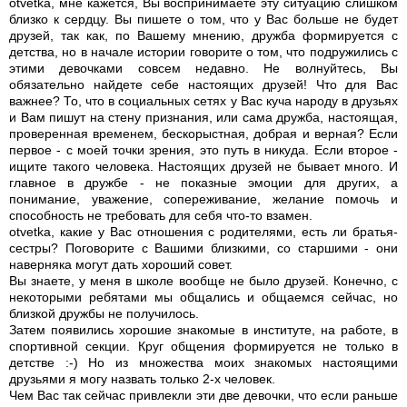
otvetka, мне кажется, Вы воспринимаете эту ситуацию слишком
близко к сердцу. Вы пишете о том, что у Вас больше не будет
друзей, так как, по Вашему мнению, дружба формируется с
детства, но в начале истории говорите о том, что подружились с
этими девочками совсем недавно. Не волнуйтесь, Вы
обязательно найдете себе настоящих друзей! Что для Вас
важнее? То, что в социальных сетях у Вас куча народу в друзьях
и Вам пишут на стену признания, или сама дружба, настоящая,
проверенная временем, бескорыстная, добрая и верная? Если
первое - с моей точки зрения, это путь в никуда. Если второе -
ищите такого человека. Настоящих друзей не бывает много. И
главное в дружбе - не показные эмоции для других, а
понимание, уважение, сопереживание, желание помочь и
способность не требовать для себя что-то взамен.
otvetka, какие у Вас отношения с родителями, есть ли братья-
сестры? Поговорите с Вашими близкими, со старшими - они
наверняка могут дать хороший совет.
Вы знаете, у меня в школе вообще не было друзей. Конечно, с
некоторыми ребятами мы общались и общаемся сейчас, но
близкой дружбы не получилось.
Затем появились хорошие знакомые в институте, на работе, в
спортивной секции. Круг общения формируется не только в
детстве :-) Но из множества моих знакомых настоящими
друзьями я могу назвать только 2-х человек.
Чем Вас так сейчас привлекли эти две девочки, что если раньше