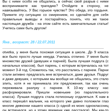
Вы с ними особо не общались, а сейчас свой разрыв с ними
воспринимаете как трагедию? Отойдите в сторону, не
навязывайтесь. У Вас горькое чувство? Это обида, это гордыня.
Примите эту ситуацию со смирением, но сделайте для себя
правильные выводы и постарайтесь понять, что же такое
настоящая дружба - на этом сайте есть замечательные статьи!
Учитесь сами быть другом!
Яна , возраст: 28 / 22.07.2011
otvetka, у меня была похожая ситуация в школе...До 9 класса
все было просто лучше некуда. Училась отлично. У меня было
множество друзей (девушек и парней). Была лучшая подруга (с
начальных классов), был парень, с которым встречалась на тот
момент 3-й год. Сложилось так, что расстались с парнем. Парни
стали активно предлагать мне встречаться, даже друзья. Подруг
и даже девушек, с которыми мы вообще не общались, это стало
злить, хотя я не принимала эти предложения, так как очень
переживала разлуку с парнем. К 10-му классу нас
расформировали. Пришли новенькие (из параллельного
класса). Лучшая подруга стала потихоньку отдаляться. К нам в
класс перешёл мальчик, на которого уже давно положили глаз
многие девчонки нашего класса (с одной из моих одноклассниц
он встречался, но к этому времени уже расстался). Мы как-то