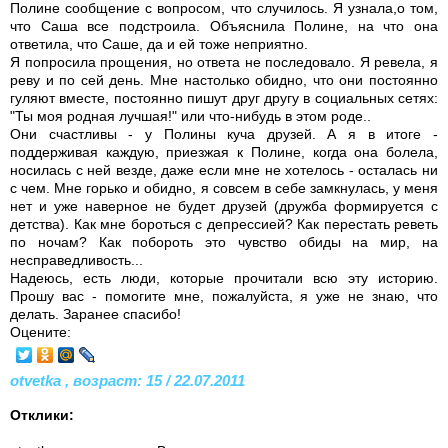
Полине сообщение с вопросом, что случилось. Я узнала,о том,
что Саша все подстроила. Объяснила Полине, на что она
ответила, что Саше, да и ей тоже неприятно.
Я попросила прощения, но ответа не последовало. Я ревела, я
реву и по сей день. Мне настолько обидно, что они постоянно
гуляют вместе, постоянно пишут друг другу в социальных сетях:
"Ты моя родная лучшая!" или что-нибудь в этом роде..
Они счастливы - у Полины куча друзей. А я в итоге -
поддерживая каждую, приезжая к Полине, когда она болела,
носилась с ней везде, даже если мне не хотелось - осталась ни
с чем. Мне горько и обидно, я совсем в себе замкнулась, у меня
нет и уже наверное не будет друзей (дружба формируется с
детства). Как мне бороться с депрессией? Как перестать реветь
по ночам? Как побороть это чувство обиды на мир, на
несправедливость...
Надеюсь, есть люди, которые прочитали всю эту историю.
Прошу вас - помогите мне, пожалуйста, я уже не знаю, что
делать. Заранее спасибо!
Оцените:
otvetka , возраст: 15 / 22.07.2011
Отклики: