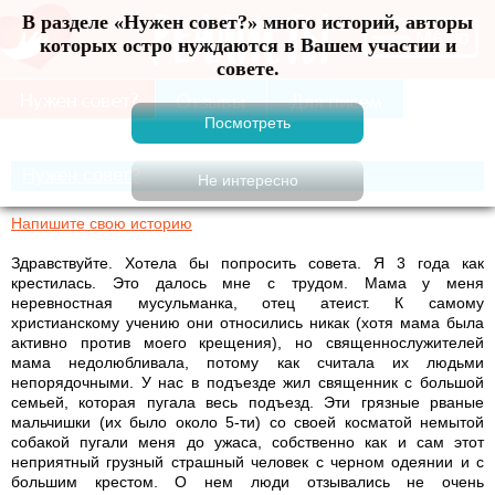
В разделе «Нужен совет?» много историй, авторы
Меню
которых остро нуждаются в Вашем участии и
совете.
Нужен совет?
Напишите свою историю
Здравствуйте. Хотела бы попросить совета. Я 3 года как
крестилась. Это далось мне с трудом. Мама у меня
неревностная мусульманка, отец атеист. К самому
христианскому учению они относились никак (хотя мама была
активно против моего крещения), но священнослужителей
мама недолюбливала, потому как считала их людьми
непорядочными. У нас в подъезде жил священник с большой
семьей, которая пугала весь подъезд. Эти грязные рваные
мальчишки (их было около 5-ти) со своей косматой немытой
собакой пугали меня до ужаса, собственно как и сам этот
неприятный грузный страшный человек с черном одеянии и с
большим крестом. О нем люди отзывались не очень