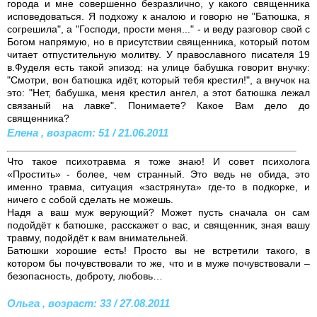
города и мне совершенно безразлично, у какого священника
исповедоваться. Я подхожу к аналою и говорю не "Батюшка, я
согрешила", а "Господи, прости меня..." - и веду разговор свой с
Богом напрямую, но в присутствии священника, который потом
читает отпустительную молитву. У православного писателя 19
в.Фуделя есть такой эпизод: на улице бабушка говорит внучку:
"Смотри, вон батюшка идёт, который тебя крестил!", а внучок на
это: "Нет, бабушка, меня крестил ангел, а этот батюшка лежал
связаный на лавке". Понимаете? Какое Вам дело до
священника?
Елена , возраст: 51 / 21.06.2011
Что такое психотравма я тоже знаю! И совет психолога
«Простить» - более, чем странный. Это ведь не обида, это
именно травма, ситуация «застрянута» где-то в подкорке, и
ничего с собой сделать не можешь.
Надя а ваш муж верующий? Может пусть сначала он сам
подойдёт к батюшке, расскажет о вас, и священник, зная вашу
травму, подойдёт к вам внимательней.
Батюшки хорошие есть! Просто вы не встретили такого, в
котором бы почувствовали то же, что и в муже почувствовали –
безопасность, доброту, любовь…
Ольга , возраст: 33 / 27.08.2011