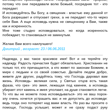
потому что они передавали волю Божьей, посредник тот - кто
передает.
И исповедуйтесь Вы Богу, а священик - властью ему данной от
Бога разрешает и отпускает грехи, а не передает что-то через
себя Вам. А еще исповедь нужна не священнику а Вам, также
как и искренность.
Мне тоже стыдно исповедоваться, но когда искренность
побеждает, то становишься не замкнутым.
Желаю Вам всего наилучшего!
Дмитрий , возраст: 23 / 06.06.2011
Надежда, у вас такое красивое имя! Вот и не теряйте эту
надежду. Радость причастия будет обязательно. Христианин не
только тот, кто причащается, а кто живет по законам Божиим, в
мире с людьми и со своей совестью. Делайте людям добро,
живите для других, радуйтесь тому, что Господь даровал вам
жизнь. Исповедь- великая сила, у Святых отцов есть такая
фраза, что грех- это змея, лежащая под камнем, а исповедь
убирает этот камень и змея уползает, на душе становится легче.
То что вы не можете пока исповедываться- это не ваш порок-
злу очень хочется устрашить вас и не допустить до исповеди:
ведь тогда оно потеряет над вами власть. Но раз вы просите о
помощи, Господь услышит, может и не сразу подаст руку