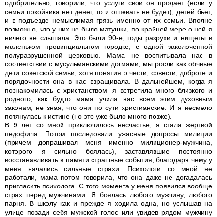
одобрительно, говорили, что услуги свои он продает (если у
семьи покойника нет денег, то и отпевать не будет), детей бьет,
и в подъезде немыслимая грязь именно от их семьи. Вполне
возможно, что у них не было матушки, по крайней мере о ней я
ничего не слышала. Это были 90-е, годы разрухи и нищеты в
маленьком провинциальном городке, с одной заколоченной
полуразрушенной церковью. Мама не воспитывала нас в
соответствии с мусульманскими догмами, мы росли как обчные
дети советской семьи, хотя понятия о чести, совести, доброте и
порядочности она в нас взращивала. В дальнейшем, когда я
познакомилась с христанством, я встретила много близкого и
родного, как будто мама учила нас всем этим духовным
законам, не зная, что они по сути христианские. И я несмело
потянулась к истине (но это уже было много позже).
В 9 лет со мной приключилось несчастье, я стала жертвой
педофила. Потом последовали ужасные допросы милиции
(причем допрашивал меня именно милиционер-мужчина,
которого я сильно боялась), заставлявшие постоянно
восстанавливать в памяти страшные события, благодаря чему у
меня начались сильные страхи. Психологи со мной не
работали, мама потом говорила, что она даже не догадалась
пригласить психолога. С того момента у меня появился вообще
страх перед мужчинами. Я боялась любого мужчину, любого
парня. В школу как и прежде я ходила одна, но услышав на
улице позади себя мужской голос или увидев рядом мужчину