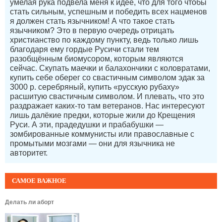
умелая рука подвела меня к идее, что для того чтобы
стать сильным, успешным и победить всех нацменов
я должен стать язычником! А что такое стать
язычником? Это в первую очередь отрицать
христианство по каждому пункту, ведь только лишь
благодаря ему гордые Русичи стали тем
разобщённым биомусором, которым являются
сейчас. Скупать маечки и балахончики с коловратами,
купить себе оберег со свастичным символом эдак за
3000 р. серебряный, купить «русскую рубаху»
расшитую свастичным символом. И плевать, что это
раздражает каких-то там ветеранов. Нас интересуют
лишь далёкие предки, которые жили до Крещения
Руси. А эти, прадедушки и прабабушки —
зомбированные коммунисты или православные с
промытыми мозгами — они для язычника не
авторитет.
САМОЕ ВАЖНОЕ
Делать ли аборт