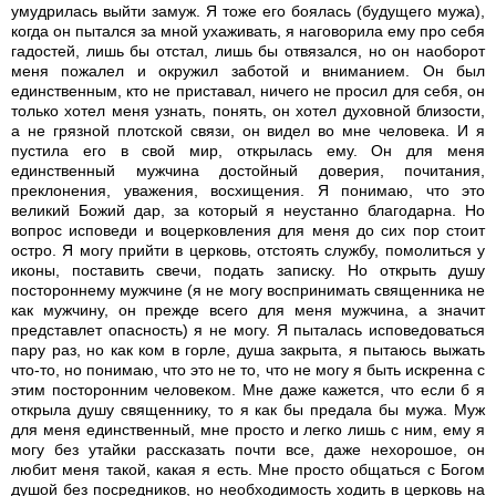
умудрилась выйти замуж. Я тоже его боялась (будущего мужа),
когда он пытался за мной ухаживать, я наговорила ему про себя
гадостей, лишь бы отстал, лишь бы отвязался, но он наоборот
меня пожалел и окружил заботой и вниманием. Он был
единственным, кто не приставал, ничего не просил для себя, он
только хотел меня узнать, понять, он хотел духовной близости,
а не грязной плотской связи, он видел во мне человека. И я
пустила его в свой мир, открылась ему. Он для меня
единственный мужчина достойный доверия, почитания,
преклонения, уважения, восхищения. Я понимаю, что это
великий Божий дар, за который я неустанно благодарна. Но
вопрос исповеди и воцерковления для меня до сих пор стоит
остро. Я могу прийти в церковь, отстоять службу, помолиться у
иконы, поставить свечи, подать записку. Но открыть душу
постороннему мужчине (я не могу воспринимать священника не
как мужчину, он прежде всего для меня мужчина, а значит
представлет опасность) я не могу. Я пыталась исповедоваться
пару раз, но как ком в горле, душа закрыта, я пытаюсь выжать
что-то, но понимаю, что это не то, что не могу я быть искренна с
этим посторонним человеком. Мне даже кажется, что если б я
открыла душу священнику, то я как бы предала бы мужа. Муж
для меня единственный, мне просто и легко лишь с ним, ему я
могу без утайки рассказать почти все, даже нехорошое, он
любит меня такой, какая я есть. Мне просто общаться с Богом
душой без посредников, но необходимость ходить в церковь на