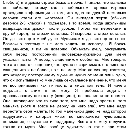
(любого) я в диком страхе бежала прочь. Я знала, что маньяка
не поймали, потому как в небольшом городке изредка
проходила информация о том, что одна за другой несколько
девочек стали его жертвами. Он выжидал жертв (обычно
девочки 2-3 класса) в подъезде, в то время, когда школьницы
возвращались домой после уроков. Потом мы переехали в
другой город, но страхи остались. Я выросла, а страх остался.
Он до сих пор в моей душе. Мужчинам я до сих пор не верю.
Возможно поэтому я не могу ходить на исповедь. Я боюсь
священников, я им не доверяю. Обнажать душу, раскрывать
себя перед посторонним человеком-мужчиной для меня
ужасная пытка. А перед священником особенно. Мне говорят,
что это просто священник, что нужно воспринимать его лишь как
священника и не более, но я не могу. Мне до сих пор кажется,
что каждому постороннему мужчине нужно от меня лишь одно,
что он испытывает ко мне лишь сексуальное влечение, что меня
не воспринимают как личность, а лишь как тело. И ничего
поделать с этим я не могу. Я пробовала ходить к
православному психологу (женщине), но она меня не поняла.
Она наговорила что-то типа того, что мне надо простить того
маньяка (хотя я вовсе не держу на него зла), что мне надо
перестать себя жалеть. Но той маленькой девочке, над которой
надругались и которая живет во мне,хочется чувствовать
понимание, сочувствие и поддержку. Все это я могу получить
только от мужа. Мне вообще удивительно как я при этом