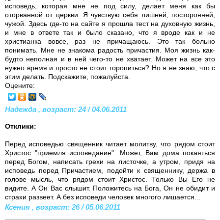
исповедь, которая мне не под силу, делает меня как бы
оторванной от церкви. Я чувствую себя лишней, посторонней,
чужой. Здесь где-то на сайте я прошла тест на духовную жизнь,
и мне в ответе так и было сказано, что я вроде как и не
христианка вовсе, раз не причащаюсь. Это так больно
понимать. Мне не знакома радость причастия. Моя жизнь как-
будто неполная и в ней чего-то не хватает. Может на все это
нужно время и просто не стоит торопиться? Но я не знаю, что с
этим делать. Подскажите, пожалуйста.
Оцените:
Надежда , возраст: 24 / 04.06.2011
Отклики:
Перед исповедью священник читает молитву, что рядом стоит
Христос "приемля исповедание". Может, Вам дома покаяться
перед Богом, написать грехи на листочке, а утром, придя на
исповедь перед Причастием, подойти к священнику, держа в
голове мысль, что рядом стоит Христос. Только Вы Его не
видите. А Он Вас слышит. Положитесь на Бога, Он не обидит и
страхи развеет. А без исповеди человек многого лишается...
Ксения , возраст: 26 / 05.06.2011