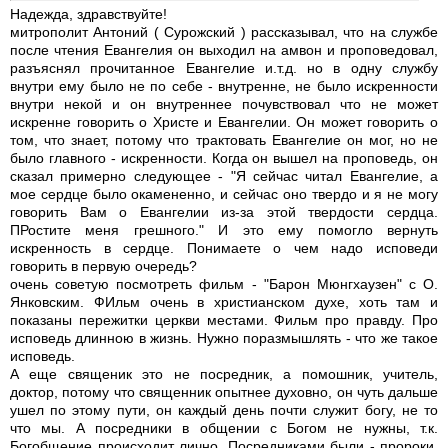
Надежда, здравствуйте!
митрополит Антоний ( Сурожский ) рассказывал, что на службе
после чтения Евангелия он выходил на амвон и проповедовал,
разъяснял прочитанное Евангелие и.т.д. но в одну службу
внутри ему было не по себе - внутренне, не было искренности
внутри некой и он внутреннее почувствовал что не может
искренне говорить о Христе и Евангелии. Он может говорить о
том, что знает, потому что трактовать Евангелие он мог, но не
было главного - искренности. Когда он вышел на проповедь, он
сказал примерно следующее - "Я сейчас читал Евангелие, а
мое сердце было окамененно, и сейчас оно твердо и я не могу
говорить Вам о Евангелии из-за этой твердости сердца.
ПРостите меня грешного." И это ему помогло вернуть
искренность в сердце. Понимаете о чем надо исповеди
говорить в первую очередь?
очень советую посмотреть фильм - "Барон Мюнгхаузен" с О.
Янковским. ФИльм очень в христианском духе, хоть там и
показаны пережитки церкви местами. Фильм про правду. Про
исповедь длинною в жизнь. Нужно поразмышлять - что же такое
исповедь.
А еще священик это не посредник, а помошник, учитель,
доктор, потому что священник опытнее духовно, он чуть дальше
ушел по этому пути, он каждый день почти служит богу, не то
что мы. А посредники в общении с Богом не нужны, т.к.
Богобщение происходит лично. Посредниками были - пророки,