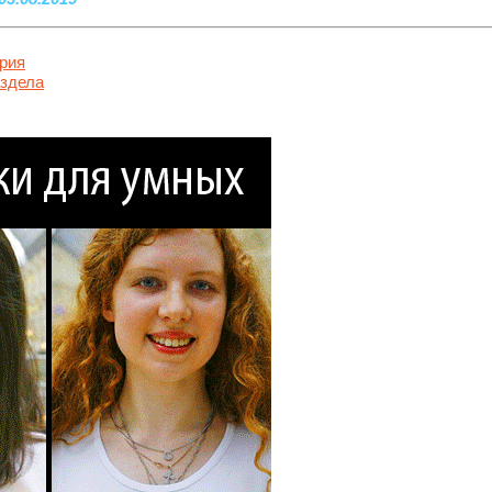
рия
аздела