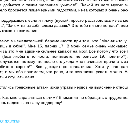
не добьется с таким желанием учиться!", "Какой из него мужик в
дело бросается лицемерными гадостями, из-за которых я очень ра
ддерживает, если я плачу (пускай, просто расстроилась из-за мел
ть", "Зачем ты из себя слезы давишь? Это тебе ничего не даст", вм
ь какое-то внимание.
вают в нежелательной беременности при том, что "Мальчик-то у 
ишь в юбке!". Мне 15, парню 17. В моей семье очень «монашеск
и за это мне вдвойне сильнее капают на мозг. Все потому что вс
 (!все якобы в точности, понимаете, не раньше 19, понятно?)
олучается, потому что после его ухода мне начинают причитать за 
збитого корыта!". Все доходит до фанатизма. Хотя у нас да
ит, и мы оба понимаем, что рано, и за всю жизнь успеть можно. 
ть и слушать меня.
стились тревожные аттаки из-за утраты нервов на выяснение отнош
о. Как мне справляться с этим? Внимания не обращать с трудом пол
чень надеюсь на вашу поддержку!
22.07.2019