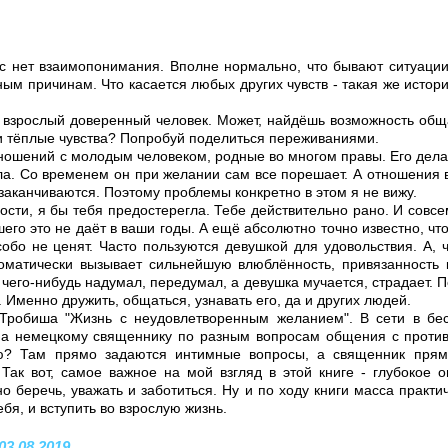
ас нет взаимопонимания. Вполне нормально, что бывают ситуации
ым причинам. Что касается любых других чувств - такая же исто
 взрослый доверенный человек. Может, найдёшь возможность обща
и тёплые чувства? Попробуй поделиться переживаниями.
тношений с молодым человеком, родные во многом правы. Его дела
ела. Со временем он при желании сам все порешает. А отношения
заканчиваются. Поэтому проблемы конкретно в этом я не вижу.
ости, я бы тебя предостерегла. Тебе действительно рано. И совс
его это не даёт в ваши годы. А ещё абсолютно точно известно, что
обо не ценят. Часто пользуются девушкой для удовольствия. А, ч
оматически вызывает сильнейшую влюблённость, привязанность 
чего-нибудь надумал, передумал, а девушка мучается, страдает. 
. Именно дружить, общаться, узнавать его, да и других людей.
 Тробиша "Жизнь с неудовлетворенным желанием". В сети в бес
а немецкому священнику по разным вопросам общения с проти
? Там прямо задаются интимные вопросы, а священник прямо
 Так вот, самое важное на мой взгляд в этой книге - глубокое 
о беречь, уважать и заботиться. Ну и по ходу книги масса практич
ебя, и вступить во взрослую жизнь.
03.08.2019