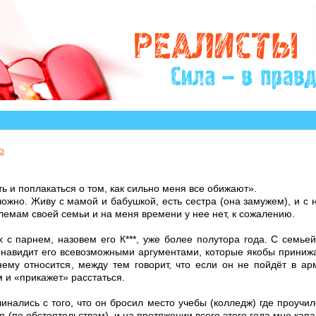
?» много историй, авторы которых остро нуждаются в 
ю
 и поплакаться о том, как сильно меня все обижают».
ожно. Живу с мамой и бабушкой, есть сестра (она замужем), и с н
блемам своей семьи и на меня времени у нее нет, к сожалению.
 с парнем, назовем его К***, уже более полутора года. С семье
енавидит его всевозможными аргументами, которые якобы принижа
му относится, между тем говорит, что если он не пойдёт в ар
м и «прикажет» расстаться.
инались с того, что он бросил место учебы (колледж) где проучилс
ся (по обстоятельствам), и на протяжении всего этого года мне кап