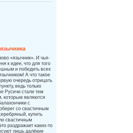
 язычника
лово «язычник». И чья-
ня к идее, что для того
ешным и победить всех
язычником! А что такое
ервую очередь отрицать
ункту, ведь только
е Русичи стали тем
, которым являются
балахончики с
 оберег со свастичным
 серебряный, купить
ую свастичным
это раздражает каких-то
есуют лишь далёкие