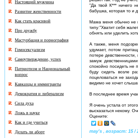
Настоящий мужчина
"Да твой К*** ничего 
Развитие женственности
бабушка, которая то и 
Как стать красивой
Мама меня обычно не по
типу:"Хватит себя жале
Про дружбу
обнять или уделить хот
Мастурбация и порнография
А также, меня подозре
Гомосексуализм
удумает, потом притащ
потере девственности, 
Самоутверждение, успех
замуж девственницами
спокойно посидеть не п
Патриотизм и Национальный
буду сидеть возле ра
вопрос
поцеловаться не заход
видимо не хочет слыша
Кавказцы и иммигранты
Демократия и либерализм
В последнее время уча
Сила духа
Я очень устала от этог
высказаться некому. О
Ложь в науке
Оцените:
Как и где учиться
may's , возраст: 15 / 
Делать ли аборт