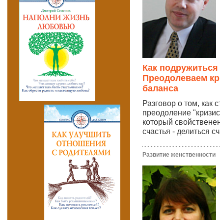
Как подружиться
Преодолеваем кр
баланса
Разговор о том, как 
преодоление "кризис
который свойственен
счастья - делиться сч
Развитие женственности