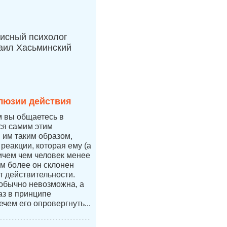
исный психолог
аил Хасьминский
люзии действия
м вы общаетесь в
тся самим этим
я им таким образом,
 реакции, которая ему (а
ичем чем человек менее
ем более он склонен
т действительности.
 обычно невозможна, а
аз в принципе
ечем его опровергнуть...