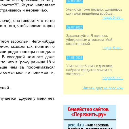
02.08.2026
ырастет?!". Жутко напрягает
Женился тоже поздно, удивляюсь
сстраиваюсь и нервничаю.
как такой нищеброд вообще...
подробнее...
очи), она говорит что-то по
есто того, чтобы элементарно
02.07.2026
Здравствуйте. Я являюсь
убежденным атеистом. Мой
тебя взрослый! Чего-нибудь
сознательный...
ие», скажем так, понятия о
подробнее...
е мои родственницы выходили
. В соседней комнате даже
14.05.2026
то, что я "рожу раньше 18 и
У меня проблемы с долгами,
льше чем за пообниматься/
набрала кредитов зачем-то,
Но семья моя не понимает и,
хотелось...
подробнее...
ений.
Читать другие просьбы
учается. Друзей у меня нет,