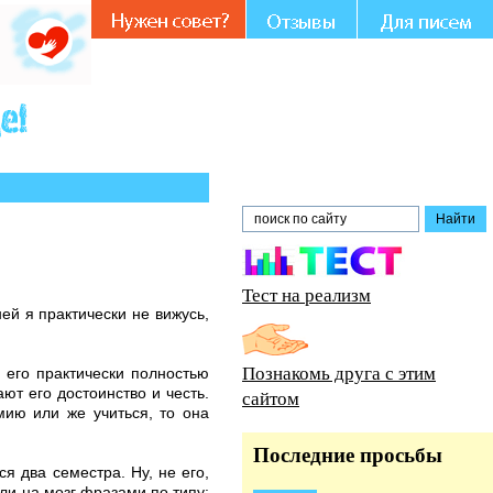
Вашем участии и совете.
Тест на реализм
ей я практически не вижусь,
Познакомь друга с этим
й его практически полностью
ют его достоинство и честь.
сайтом
мию или же учиться, то она
Последние просьбы
я два семестра. Ну, не его,
али на мозг фразами по типу: