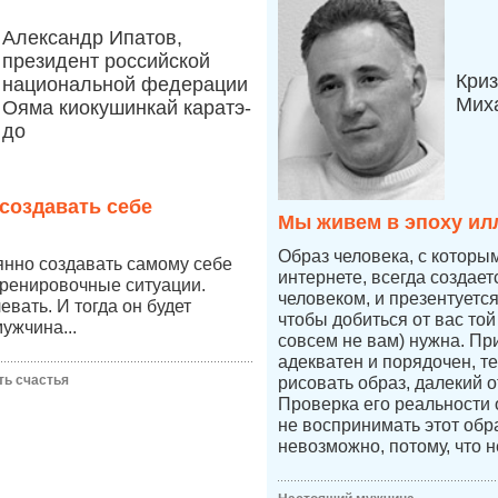
Александр Ипатов,
президент российской
Криз
национальной федерации
Мих
Ояма киокушинкай каратэ-
до
создавать себе
Мы живем в эпоху ил
Образ человека, с которы
янно создавать самому себе
интернете, всегда создае
тренировочные ситуации.
человеком, и презентуетс
вать. И тогда он будет
чтобы добиться от вас той
ужчина...
совсем не вам) нужна. Пр
адекватен и порядочен, т
ть счастья
рисовать образ, далекий о
Проверка его реальности
не воспринимать этот обр
невозможно, потому, что н