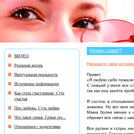
В разделе «Нужен совет
Нужен совет?
ВИДЕО
Напишите свою истори
Реальная жизнь
Виртуальная реальность
Привет.
«Я люблю себя пожалеть
Источники информации
С семьей у меня все сл
так как она занята про
Как стать счастливым. Суть
счастья
Я состою в отношениях
знакома. Но вот моя н
Про любовь. Суть любви
Мама более менее к не
Что такое семья. Семья это...
обрежет все связи с ни
Отношения с родителями
Все ругани и ссоры нач
решил так. Год не учит