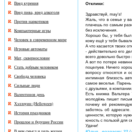
Вред курения
Отклики:
Вред пива, вред алкоголя
Здравствуй, may's!
Жаль, что в семье у в
Против наркотиков
плачешь по самым разн
Компьютерные игры
без исключения.
Хорошо бы, у тебя был
Человек в современном мире
кому ещё у тебя бывал
А что касается твоих о
Игровые автоматы
- действительно его д
всего довольно быстро 
Мат, сквернословие
А вот по потере невинн
Стать добрым человеком
поцелуев. Ничего хорош
вопросу относятся и ос
Свобода человека
интимная близость авт
самое веселье. Парень 
Сильные люди
с друзьями, в компании
Есть книжка Вальтера
Валентинов день
молодёжь пишет письм
Хэллоуин (Helloween)
почему её рекомендую
заботясь об адресате.
История праздников
ценности, которую нужн
юность с пользой для с
Прошлое и будущее России
Удачи!
В чем смысл и цель жизни
Юлия , возраст: 32 / 