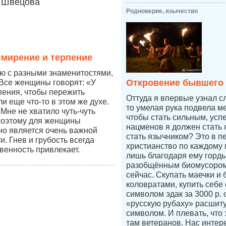
Швецова
Родноверие, язычество
мирение и терпение
ю с разными знаменитостями,
Откровение бывшего
Все женщины говорят: «У
пения, чтобы пережить
Оттуда я впервые узнал с
и еще что-то в этом же духе.
то умелая рука подвела ме
Мне не хватило чуть-чуть
чтобы стать сильным, усп
поэтому для женщины
нацменов я должен стать 
но является очень важной
стать язычником? Это в п
. Гнев и грубость всегда
христианство по каждому п
венность привлекает.
лишь благодаря ему горды
разобщённым биомусором
сейчас. Скупать маечки и 
коловратами, купить себе
символом эдак за 3000 р.
«русскую рубаху» расшит
символом. И плевать, что 
там ветеранов. Нас интер