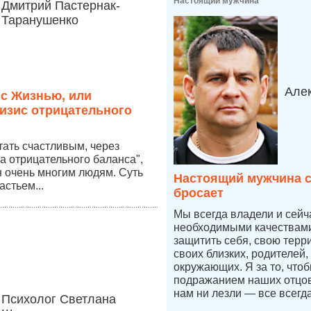
Настоящий мужчина
Дмитрий Пастернак-
Таранушенко
Але
 с Жизнью, или
изис отрицательного
стать счастливым, через
а отрицательного баланса",
 очень многим людям. Суть
Настоящий мужчина с
астьем...
бросает
Мы всегда владели и сей
необходимыми качествами,
защитить себя, свою терр
своих близких, родителей,
окружающих. Я за то, что
подражанием наших отцов,
нам ни лезли — все всегд
Психолог Светлана