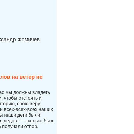
ксандр Фомичев
лов на ветер не
час мы должны владеть
 чтобы отстоять и
иторию, свою веру,
 и всех-всех-всех наших
бы наши дети были
 дедов: — сколько бы к
а получали отпор.