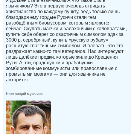
я должен стать язычником! А что такое стать
язычником? Это в первую очередь отрицать
христианство по каждому пункту, ведь только лишь
благодаря ему гордые Русичи стали тем
разобщённым биомусором, которым являются
сейчас. Скупать маечки и балахончики с коловратами,
купить себе оберег со свастичным символом эдак за
3000 р. серебряный, купить «русскую рубаху»
расшитую свастичным символом. И плевать, что это
раздражает каких-то там ветеранов. Нас интересуют
лишь далёкие предки, которые жили до Крещения
Руси. А эти, прадедушки и прабабушки —
зомбированные коммунисты или православные с
промытыми мозгами — они для язычника не
авторитет.
Настоящий мужчина