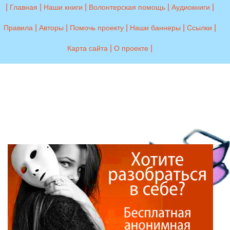
|
|
|
|
|
Главная
Наши книги
Волонтерская помощь
Аудиокниги
|
|
|
|
|
Правила
Авторы
Помочь проекту
Наши баннеры
Ссылки
|
|
Карта сайта
О проекте