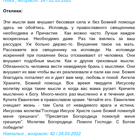
Ника , возраст: 14 / 22.03.2022
Отклики:
Эти мысли вам внушает бесовкая сила и без Божией помощи
здесь не обойтись. Исповедь у православного священника
необходима и Причастие . Как можно часто. Лучше каждое
воскресенье. Необходимо даже. Раз так взялись за ваш
рассудок. Уж больно дерзко-то. Внушение такое на мать.
Расскажите все священнику на исповеди. На исповеди
искренней при покаянии бесы отскакивают от человека. Они
внушают подобные мысли. Как и другие греховные мысли.
Обязанность человека вести невидимую брань с мыслями. Они
внушают их вам чтобы вы их реализовали и пали как они. Божия
благодать попаляет их и дает вам мир, любовь и покой. Ангела
Храните, Божией помощи. Все время твердите Иисусову
молитву когда такие мысли и когда вас мама ругает. Кричите
мысленно к Богу. Много-много раз мысленно и в течении дня.
Купите Евангелие в православом храме. Читайте его. Евангелие
очищает жизнь - там Сила от невидимого врага и истина.
Иисусова молитва"Господи Иисусе Христе сыне Божий помилуй
меня грешнаго". "Пресвятая Богородица помилуй меня
грешную". Молитва Богородице. Помоги Господи. С Богом
победите!
Наталья , возраст: 42 / 24.03.2022