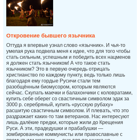
Откровение бывшего язычника
Оттуда я впервые узнал слово «язычник». И чья-то
умелая рука подвела меня к идее, что для того чтобы
стать сильным, успешным и победить всех нацменов
я должен стать язычником! А что такое стать
язычником? Это в первую очередь отрицать
христианство по каждому пункту, ведь только лишь
благодаря ему гордые Русичи стали тем
разобщённым биомусором, которым являются
сейчас. Скупать маечки и балахончики с коловратами,
купить себе оберег со свастичным символом эдак за
3000 р. серебряный, купить «русскую рубаху»
расшитую свастичным символом. И плевать, что это
раздражает каких-то там ветеранов. Нас интересуют
лишь далёкие предки, которые жили до Крещения
Руси. А эти, прадедушки и прабабушки —
зомбированные коммунисты или православные с