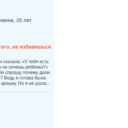
анна, 25 лет
того, не избавишься
 сказала: «У тебя есть
но не хочешь ребёнка?»
бя спрошу, почему дали
р? Ведь я готова была
 крошку. Но я не ушла...