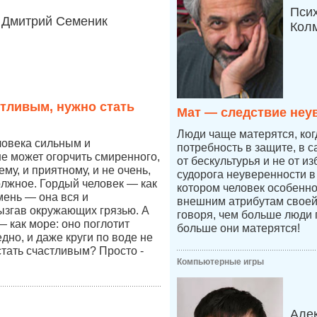
Пси
Дмитрий Семеник
Кол
стливым, нужно стать
Мат — следствие неу
Люди чаще матерятся, ког
ловека сильным и
потребность в защите, в 
е может огорчить смиренного,
от бескультурья и не от из
ему, и приятному, и не очень,
судорога неуверенности в 
олжное. Гордый человек — как
котором человек особенно
мень — она вся и
внешним атрибутам своей
ызгав окружающих грязью. А
говоря, чем больше люди 
 как море: оно поглотит
больше они матерятся!
дно, и даже круги по воде не
стать счастливым? Просто -
Компьютерные игры
Але