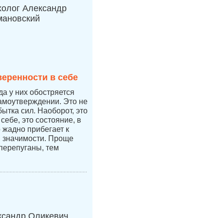
холог Александр
мановский
веренности в себе
да у них обостряется
самоутверждении. Это не
бытка сил. Наоборот, это
себе, это состояние, в
 жадно прибегает к
 значимости. Проще
перепуганы, тем
ксандр Оликевич,