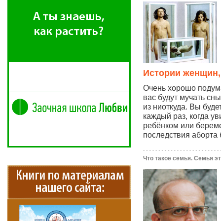
Истории женщин,
Очень хорошо подума
вас будут мучать сны
из ниоткуда. Вы буде
каждый раз, когда у
ребёнком или берем
последствия аборта 
Что такое семья. Семья это