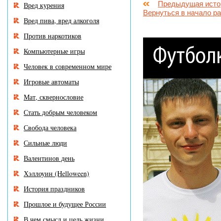
Предыдущая исто
Вред курения
Вернуться в начало р
Вред пива, вред алкоголя
Против наркотиков
Компьютерные игры
Человек в современном мире
Игровые автоматы
Мат, сквернословие
Стать добрым человеком
Свобода человека
Сильные люди
Валентинов день
Хэллоуин (Helloween)
История праздников
Прошлое и будущее России
В чем смысл и цель жизни