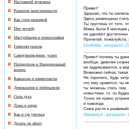
Настоящий мужчина
Привет!
Развитие женственности
Здорово, что ты написа
Здесь размещены стать
Как стать красивой
Ты грустишь от того, 
Про дружбу
Мама была 9 месяцев д
не уделяют достаточно
Мастурбация и порнография
Прочитай, пожалуйста, эту
Liudmila , возраст: 27
Гомосексуализм
Самоутверждение, успех
Привет! почему ты дум
вообще, девочки созрев
Патриотизм и Национальный
не задумываются, а вид
вопрос
Возможно сейчас такая 
Не торопись, будь хит
Кавказцы и иммигранты
что ему нравится, ты м
Демократия и либерализм
ты можешь стать тем, 
новостями, т.к. ты буд
Сила духа
Точно не нужно устраив
и навсегда.
Ложь в науке
Сама расти и развивайс
Как и где учиться
Наталья , возраст: 36
Делать ли аборт