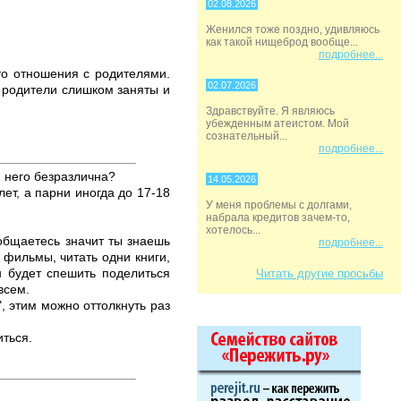
02.08.2026
Женился тоже поздно, удивляюсь
как такой нищеброд вообще...
подробнее...
это отношения с родителями.
02.07.2026
 родители слишком заняты и
Здравствуйте. Я являюсь
убежденным атеистом. Мой
сознательный...
подробнее...
 него безразлична?
14.05.2026
ет, а парни иногда до 17-18
У меня проблемы с долгами,
набрала кредитов зачем-то,
хотелось...
 общаетесь значит ты знаешь
подробнее...
 фильмы, читать одни книги,
н будет спешить поделиться
Читать другие просьбы
всем.
, этим можно оттолкнуть раз
иться.