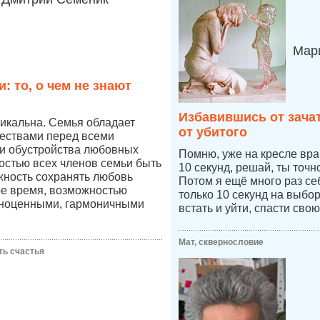
Мари
: то, о чем не знают
Избавившись от зача
икальна. Семья обладает
от убитого
ествами перед всеми
и обустройства любовных
Помню, уже на кресле врач
остью всех членов семьи быть
10 секунд, решай, ты точ
жность сохранять любовь
Потом я ещё много раз се
ое время, возможностью
только 10 секунд на выбо
лноценными, гармоничными
встать и уйти, спасти свою
Мат, сквернословие
ть счастья