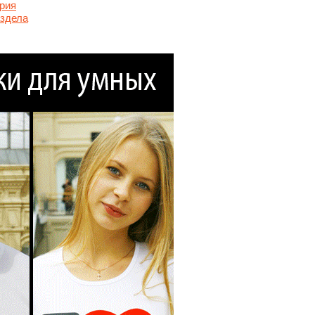
рия
аздела