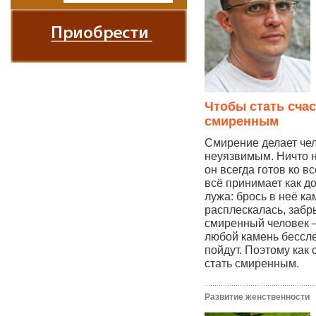
Чтобы стать сча
смиренным
Смирение делает че
неуязвимым. Ничто н
он всегда готов ко вс
всё принимает как д
лужа: брось в неё ка
расплескалась, забр
смиренный человек —
любой камень бессле
пойдут. Поэтому как 
стать смиренным.
Развитие женственности