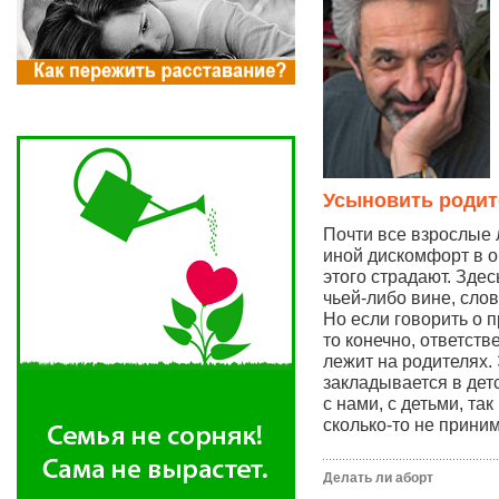
Усыновить родит
Почти все взрослые
иной дискомфорт в о
этого страдают. Здес
чьей-либо вине, сло
Но если говорить о 
то конечно, ответств
лежит на родителях.
закладывается в дет
с нами, с детьми, та
сколько-то не прин
Делать ли аборт