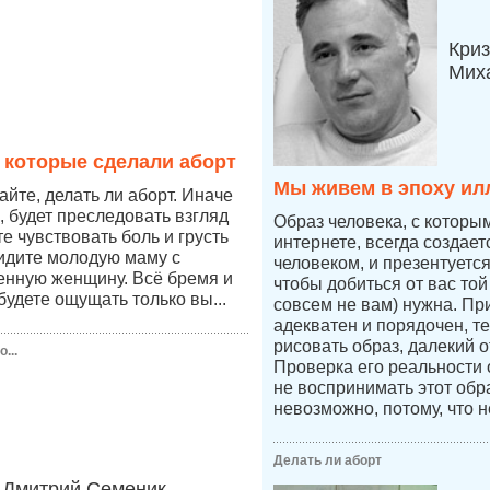
Криз
Мих
 которые сделали аборт
Мы живем в эпоху ил
йте, делать ли аборт. Иначе
, будет преследовать взгляд
Образ человека, с которы
те чувствовать боль и грусть
интернете, всегда создае
видите молодую маму с
человеком, и презентуетс
енную женщину. Всё бремя и
чтобы добиться от вас той
будете ощущать только вы...
совсем не вам) нужна. Пр
адекватен и порядочен, т
рисовать образ, далекий о
...
Проверка его реальности
не воспринимать этот обр
невозможно, потому, что н
Делать ли аборт
Дмитрий Семеник