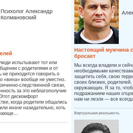
Психолог Александр
Але
Колмановский
Настоящий мужчина с
елей
бросает
 люди испытывают тот или
Мы всегда владели и сей
бщении с родителями и от
необходимыми качествами,
ь не приходится говорить о
защитить себя, свою терр
во «вина» вообще не уместно.
своих близких, родителей,
причинно-следственной связи,
окружающих. Я за то, что
енность за это неблагополучие
подражанием наших отцов,
 Этот дискомфорт
нам ни лезли — все всегд
стве, когда родители общались
к или иначе назидательно, хоть
имающе…
Виртуальная реальность