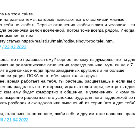
ла на этом сайте.
и на разные темы, которые помогают жить счастливой жизнью.
что тебя не любят...Первые отношения любви в жизни человека - 
ля ребеночка целой вселенной, потом тоже всегда рядом. Иногда
 внимания детям.
 статью https://realisti.ru/main/rodit/usinovit-roditelei.htm.
 / 22.03.2022
аешь что не нравишься ему? вернее, почему ты думаешь что ты для
ают на романтические отношения гораздо раньше, чуть ли не с 7 л
ят в девчонках иногда прям закадычных друганов и не больше.
же ситуация: ПОКА он в тебе видит только друга.
рее, время работает на тебя, ты растешь, расцветаешь и если вы
ожешь разделять его интересы, играть в одни игры, смотреть одни
с кем ему будет комфортно в общении, в увлечениях, к кому о
ешь искренне радоваться его успехам. Будь для него поддержкой во 
ать разборок и скандалов или выяснений из серии "кто я для тебя"
я, становись женственнее, люби себя и другим тоже начнешь нрав
 / 21.04.2022