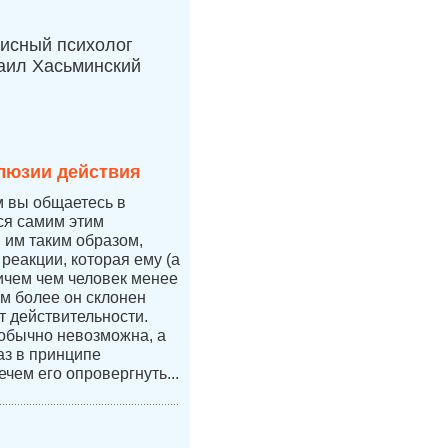
исный психолог
аил Хасьминский
люзии действия
м вы общаетесь в
тся самим этим
я им таким образом,
 реакции, которая ему (а
ичем чем человек менее
ем более он склонен
т действительности.
 обычно невозможна, а
аз в принципе
ечем его опровергнуть...