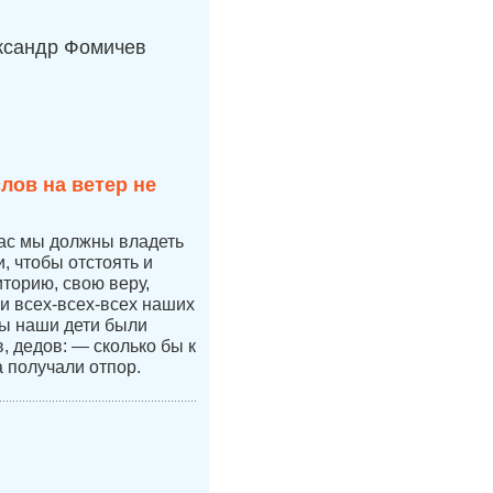
ксандр Фомичев
лов на ветер не
час мы должны владеть
 чтобы отстоять и
иторию, свою веру,
 и всех-всех-всех наших
бы наши дети были
 дедов: — сколько бы к
а получали отпор.