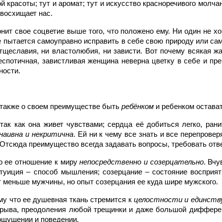
й красоты; тут и аромат; тут и искусство красноречивого молча
 восхищает нас.
онит свое соцветие выше того, что положено ему. Ни один не хо
не пытается самоуправно исправить в себе свою природу или с
и тщеславия, ни властолюбия, ни зависти. Вот почему всякая 
еспотичная, завистливая женщина неверна цветку в себе и пр
ности.
 также о своем преимуществе быть
ребёнком
и ребенком остават
так как она живет чувствами; сердца её добиться легко, рани
наивна и некритична
. Ей ни к чему все знать и все перепроверя
т. Отсюда преимущество всегда задавать вопросы, требовать отв
то ее отношение к миру
непосредственно и созерцательно
. Вчу
туиция – способ мышления; созерцание – состояние восприят
ет меньше мужчины, но опыт созерцания ее куда шире мужского.
му что ее душевная ткань стремится к
целостности и единств
зрыва, преодоления любой трещинки и даже большой дифферен
ощущении и поведении.