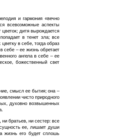
мелодия и гармония «вечно
тся всевозможные аспекты
т цветок; дитя вырождается
попадает в тенет зла; все
 цветку в себе, тогда образ
 в себе – ее жизнь обретает
венного ангела в себе – ее
ческое, божественный свет
ние, смысл ее бытия; она –
роявлении чисто природного
ных, духовно возвышенных
а.
 ни братьев, ни сестер: все
 сущность ее, лишает души
 а жизнь его будет сплошь