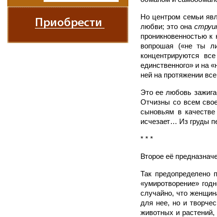
Но центром семьи яв
любви; это она
струи
проникновенностью к 
вопрошая («не ты ли
концентрируются все
единственного» и на «
ней на протяжении все
Это ее любовь зажига
Отчизны со всем свое
сыновьям в качестве 
исчезает… Из груды п
* * *
Второе её предназнач
Так предопределено п
«умиротворение» годн
случайно, что женщин
для нее, но и творче
животных и растений,