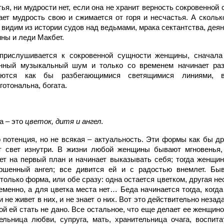
я, ни мудрости нет, если она не хранит верность сокровенной с
ет мудрость свою и сжимается от горя и несчастья. А скольк
 видим из истории судов над ведьмами, мрака сектантства, де
ны и леди Макбет.
прислушивается к сокровенной сущности женщины, сначала
нный музыкальный шум и только со временем начинает раз
аются как бы разбегающимися светящимися линиями, 
готональна, богата.
а – это
цветок, дитя и ангел
.
 потенция, но не всякая – актуальность. Эти формы как бы д
 свет изнутри. В жизни любой женщины бывают мгновенья,
ет на первый план и начинает выказывать себя; тогда женщин
ршенный ангел; все дивится ей и с радостью внемлет. Бы
только форма, или обе сразу: одна остается цветком, другая нес
ременно, а для цветка места нет… Беда начинается тогда, ког
и не живет в них, и не знает о них. Вот это действительно неза
й ей стать не дано. Все остальное, что еще делает ее женщин
ельница любви, супруга, мать, хранительница очага, воспита