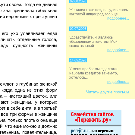
02.08.2026
ути своей. Тогда ее дивная
о зла причинила гибельная
Женился тоже поздно, удивляюсь
как такой нищеброд вообще...
яний вероломных преступниц
подробнее...
02.07.2026
 его ухо улавливает едва
Здравствуйте. Я являюсь
личать отдельные голоса,
убежденным атеистом. Мой
ведь сущность женщины
сознательный...
подробнее...
14.05.2026
У меня проблемы с долгами,
набрала кредитов зачем-то,
хотелось...
подробнее...
ремлют в глубинах женской
 когда одна из этих форм
Читать другие просьбы
а – настоящий цветок, или
вают женщины, у которых
ет в себе дитя, а в третьей
да все три формы в женщине
дача: только плотью она еще
ой, что еще можно и должно
тельница, повелительница,