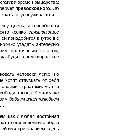
огатива времен рыцарства;
требует
превосходного
. Об
 и знать не удосуживаются…
силу цветка и способности
нечто крепко
связывающее
о ей понадобится внутренне
шибочно угадать энтелехию
оим постоянным советом,
разбудит в нем творческое
ковать человека легко, но
не хотят отпускать от себя
о своими страстями. Есть и
свободу творца
блокируют
воим
бабьим властолюбием
т…
ем, как и любая достойная
 достаточно вспомнить образ
лей или притязанием здесь