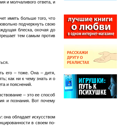
ния и молчаливого ответа, и
чет иметь больше того, что
амовольно подчеркнуть свою
жаждущая блеска, охочая до
егрешает тем самым против
ься.
ть его – тоже. Она – дитя,
ть; как ни к чему знать и о
ета и пояснений.
вствование – это ее способ
ия и познания. Вот почему
у
: она обладает искусством
цированности в своем по-