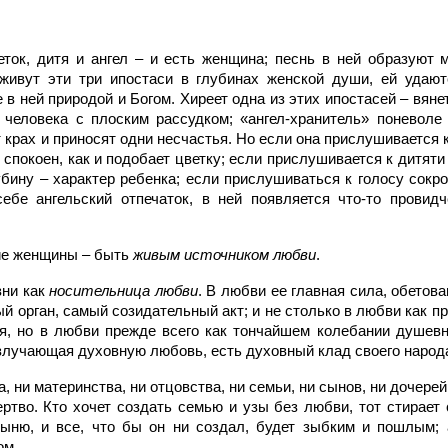
еток, дитя и ангел – и есть женщина; песнь в ней образуют 
 живут эти три ипостаси в глубинах женской души, ей удаю
в ней природой и Богом. Хиреет одна из этих ипостасей – вяне
 человека с плоским рассудком; «ангел-хранитель» поневоле 
 крах и приносят одни несчастья. Но если она прислушивается к
 спокоен, как и подобает цветку; если прислушивается к дитяти
убину – характер ребенка; если прислушиваться к голосу сокро
ебе ангельский отпечаток, в ней появляется что-то провид
ие женщины – быть
живым источником любви
.
зни как
носительница любви
. В любви ее главная сила, обетова
 орган, самый созидательный акт; и не столько в любви как п
ия, но в любви прежде всего как тончайшем колебании душев
злучающая духовную любовь, есть духовный клад своего народ
, ни материнства, ни отцовства, ни семьи, ни сынов, ни дочерей,
ртво. Кто хочет создать семью и узы без любви, тот стирает
тыню, и все, что бы он ни создал, будет зыбким и пошлым;
ом.