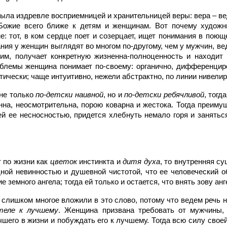
ыла издревле восприемницей и хранительницей веры: вера – ве
Божие всего ближе к детям и женщинам. Вот почему художн
: тот, в ком сердце поет и созерцает, ищет понимания в пою
ия у женщин выглядят во многом по-другому, чем у мужчин, вед
им, получает конкретную жизненна-полноценность и находит
блемы женщина понимает по-своему: органично, дифференциро
тически; чаще интуитивно, нежели абстрактно, по линии нивел
не только
по-детски наивной
, но и
по-детски ребячливой
, тогд
нна, неосмотрительна, порою коварна и жестока. Тогда преиму
сей ее несносностью, придется хлебнуть немало горя и занять
 по жизни как
цветок
инстинкта и
дитя духа
, то внутренняя су
ной невинностью и душевной чистотой, что ее человеческий об
 земного ангела; тогда ей только и остается, что внять зову ан
 слишком многое вложили в это слово, потому что ведем речь 
теле к лучшему
. Женщина призвана требовать от мужчины,
шего в жизни и побуждать его к лучшему. Тогда всю силу свое