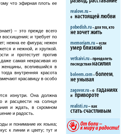
тому что эфирная плоть ее
знает) – это прежде всего
и восхищения; и требует по
ет; нежна ее фигура; нежен
ется и нежной, и хрупкой.
сти и протестует против
 даже самая некрасивая из
х женщины, вселившийся в
тогда внутренняя красота
замечают красавицу в особо
ется изнутри. Она должна
но и расцвести на солнце
ания и ждать, в скромном
шение и радость.
роды и понимание их языка;
кус к линии и цвету; тут и