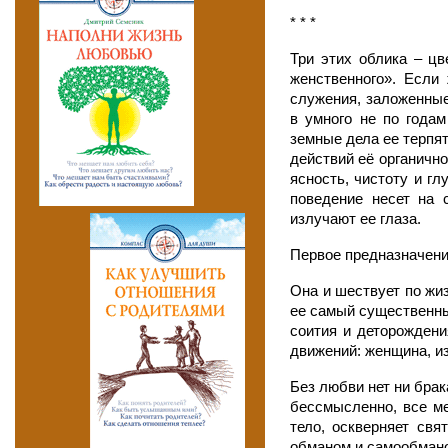
* * *
Три этих облика – цв
женственного». Если
служения, заложенные 
в умного не по годам
земные дела ее терпят
действий её органично
ясность, чистоту и гл
поведение несет на с
излучают ее глаза.
Первое предназначен
Она и шествует по жи
ее самый существенный
соития и деторожден
движений: женщина, и
Без любви нет ни брака
бессмысленно, все ме
тело, оскверняет свя
обманом и самообман