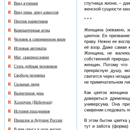
Вред курения
спутница жизни, – да
женской сущности зах
Вред пива, вред алкоголя
* * *
Против наркотиков
Компьютерные игры
Женщина (неважно, зн
цветок
. Ее призвани
Человек в современном мире
праву. Нежно ее воспр
её взор. Даже самая 
Игровые автоматы
Женщина, не жалеющ
Мат, сквернословие
собственной природы.
женщин. Потому что 
Стать добрым человеком
прекрасную душу, мо
Свобода человека
светится через незада
не примечательном ли
Сильные люди
Как цветок женщина 
Валентинов день
довериться дремлюще
Хэллоуин (Helloween)
универсума. Она при
смирении следовать по
История праздников
Прошлое и будущее России
В этом бытии цветка 
тут и забота (форма)
В чем смысл и цель жизни