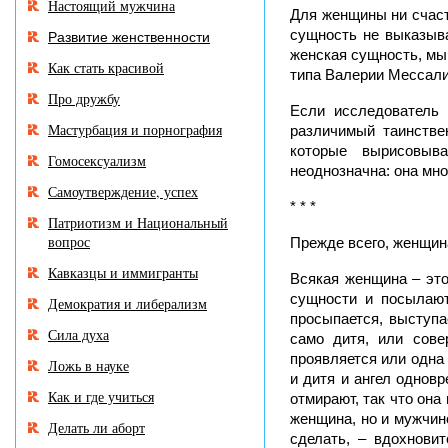
Настоящий мужчина
Для женщины ни счасть
сущность не выказыва
Развитие женственности
женская сущность, мы
Как стать красивой
типа Валерии Мессали
Про дружбу
Если исследователь 
Мастурбация и порнография
различимый таинстве
которые вырисовыв
Гомосексуализм
неоднозначна: она мно
Самоутверждение, успех
* * *
Патриотизм и Национальный
вопрос
Прежде всего, женщин
Кавказцы и иммигранты
Всякая женщина – это
сущности и посылают
Демократия и либерализм
просыпается, выступа
Сила духа
само дитя, или сове
проявляется или одна 
Ложь в науке
и дитя и ангел однов
Как и где учиться
отмирают, так что она 
женщина, но и мужчино
Делать ли аборт
сделать, – вдохновит