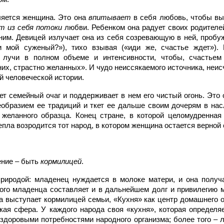
ляется женщина. Это она
впитывает
в себя любовь, чтобы вы
т из себя потоки
любви. Ребенком она радует своих родителей
ним. Девицей излучает она из себя созревающую в ней, про
 мой суженый?»), тихо взывая («иди же, счастье ждет»).
 лучи в полном объеме и интенсивности, чтобы, счастьем 
них, страстно желанных». И чудо неиссякаемого источника, неи
й человеческой истории.
ет семейный очаг и поддерживает в нем его чистый огонь. Это
образием ее традиций и ткет ее дальше своим дочерям в нас
желанного образца. Конец стране, в которой целомудренная
епла возродится тот народ, в котором женщина остается верной
ение – быть
кормилицей
.
риродой: младенец нуждается в молоке матери, и она получа
ого младенца составляет и в дальнейшем долг и привилегию м
а выступает кормилицей семьи, «Кухня» как центр домашнего о
ская сфера. У каждого народа своя «кухня», которая определя
 здоровыми потребностями народного организма; более того –