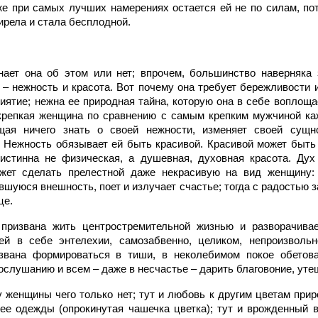
же при самых лучших намерениях остается ей не по силам, по
ирела и стала бесплодной.
ает она об этом или нет; впрочем, большинство наверняка 
е – нежность и красота. Вот почему она требует бережливости 
иятие; нежна ее природная тайна, которую она в себе воплоща
крепкая женщина по сравнению с самым крепким мужчиной каж
ая ничего знать о своей нежности, изменяет своей сущно
 Нежность обязывает ей быть красивой. Красивой может быть
истинна не физическая, а душевная, духовная красота. Ду
жет сделать прелестной даже некрасивую на вид женщину: 
вшуюся внешность, поет и излучает счастье; тогда с радостью 
це.
призвана жить центростремительной жизнью и разворачива
й в себе энтелехии, самозабвенно, целиком, непроизволь
звана формироваться в тиши, в неколебимом покое обетов
слушанию и всем – даже в несчастье – дарить благовоние, уте
у женщины чего только нет; тут и любовь к другим цветам при
 ее одежды (опрокинутая чашечка цветка); тут и врожденный в