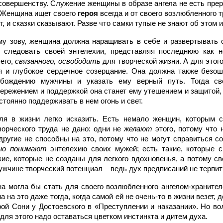
совершенству. Служение женщины в образе ангела не есть прер
. Женщина ищет своего
героя
всегда и от своего возлюбленного 
, и сказки сказывают. Разве что самки тупые не знают об этом
у зову, женщина должна наращивать в себе и развертывать 
 следовать своей энтелехии, представляя последнюю как 
 его,
связанного, освободить
для творческой жизни. А для этог
я и глубокое сердечное созерцание. Она должна также безо
обождению мужчины и указать ему верный путь. Тогда св
ережением и поддержкой она станет ему утешением и защитой, 
стоянно поддерживать в нем огонь и свет.
ля в жизни легко исказить. Есть немало женщин, которым с
ворческого труда не дано: одни не
желают
этого, потому что 
другие не способны на это, потому что не могут справиться с
но понимают
энтелехию своих мужей; есть такие, которые 
акие, которые не созданы для легкого вдохновенья, а потому с
мужчине творческий потенциал – ведь дух предписаний не терпи
 могла бы стать для своего возлюбленного ангелом-хранител
 на это даже тогда, когда самой ей не очень-то в жизни везет,
ой Сони у Достоевского в «Преступлении и наказании». Но во
для этого надо оставаться цветком инстинкта и дитем духа.