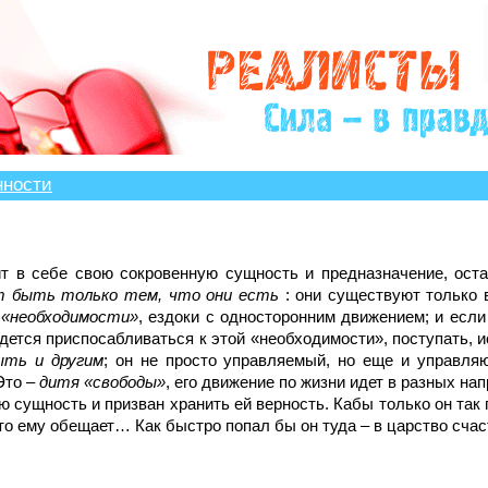
?» много историй, авторы которых остро нуждаются в 
нности
т в себе свою сокровенную сущность и предназначение, ост
т быть только тем, что они есть
: они существуют только 
 «необходимости»
, ездоки с односторонним движением; и если
дется приспосабливаться к этой «необходимости», поступать, ис
ть и другим
; он не просто управляемый, но еще и управля
Это –
дитя «свободы»
, его движение по жизни идет в разных на
 сущность и призван хранить ей верность. Кабы только он так п
что ему обещает… Как быстро попал бы он туда – в царство счас