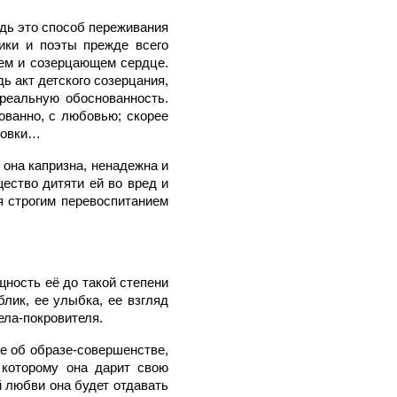
дь это способ переживания
ики и поэты прежде всего
щем и созерцающем сердце.
ь акт детского созерцания,
 реальную обоснованность.
ванно, с любовью; скорее
ировки…
а она капризна, ненадежна и
щество дитяти ей во вред и
ся строгим перевоспитанием
щность её до такой степени
лик, ее улыбка, ее взгляд
гела-покровителя.
не об образе-совершенстве,
 которому она дарит свою
й любви она будет отдавать