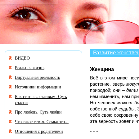
В разделе «Нужен совет
Развитие женстве
ВИДЕО
Реальная жизнь
Женщина
Виртуальная реальность
Всё в этом мире носи
растение, зверь
могу
Источники информации
природой; они –
дети
Как стать счастливым. Суть
нем изменить, нам при
счастья
Но человек
может бы
собственной судьбы. 
Про любовь. Суть любви
себе свою сокровенную
Что такое семья. Семья это...
эта верность зовет и 
Отношения с родителями
* * *