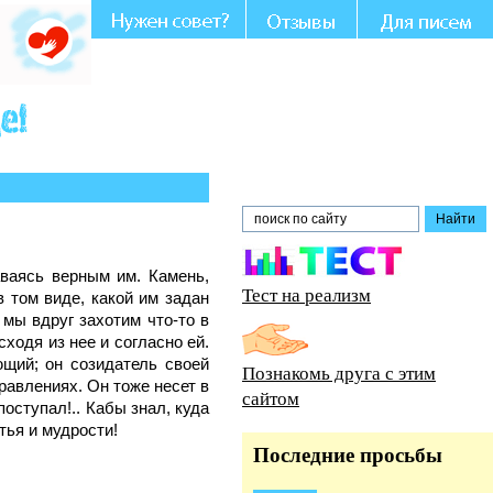
Вашем участии и совете.
аваясь верным им. Камень,
Тест на реализм
в том виде, какой им задан
 мы вдруг захотим что-то в
ходя из нее и согласно ей.
ющий; он созидатель своей
Познакомь друга с этим
правлениях. Он тоже несет в
сайтом
оступал!.. Кабы знал, куда
тья и мудрости!
Последние просьбы