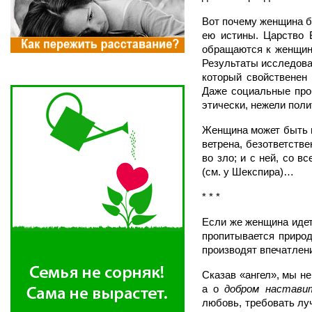
Вот почему женщина б
ею истины. Царство 
обращаются к женщине
Результаты исследован
который свойственен 
Даже социальные про
этически, нежели поли
Женщина может быть 
ветрена, безответстве
во зло; и с ней, со в
(см. у Шекспира)…
* * *
Если же женщина идет
пропитывается природ
производят впечатление
Сказав «ангел», мы не
а о
добром настави
любовь, требовать луч