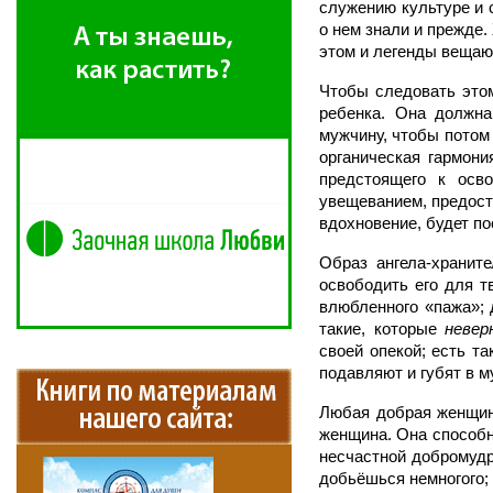
служению культуре и 
о нем знали и прежде
этом и легенды вещают
Чтобы следовать этом
ребенка. Она должна
мужчину, чтобы потом
органическая гармони
предстоящего к осв
увещеванием, предост
вдохновение, будет по
Образ ангела-храните
освободить его для т
влюбленного «пажа»; 
такие, которые
невер
своей опекой; есть т
подавляют и губят в 
Любая добрая женщина
женщина. Она способна
несчастной добромудр
добьёшься немногого; 