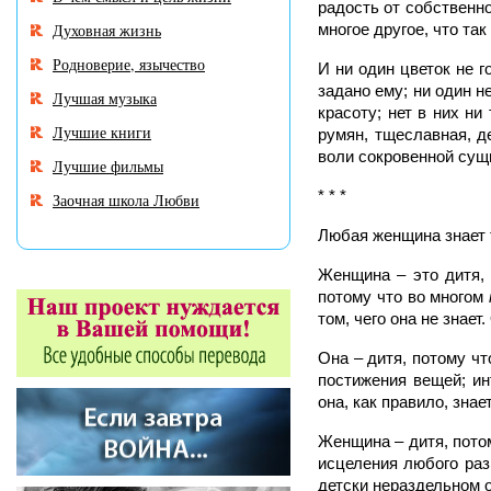
радость от собственно
Духовная жизнь
многое другое, что так
Родноверие, язычество
И ни один цветок не г
задано ему; ни один 
Лучшая музыка
красоту; нет в них н
Лучшие книги
румян, тщеславная, д
воли сокровенной сущ
Лучшие фильмы
* * *
Заочная школа Любви
Любая женщина знает
Женщина – это дитя, 
потому что во многом
том, чего она не знае
Она – дитя, потому ч
постижения вещей; ин
она, как правило, зна
Женщина – дитя, пото
исцеления любого ра
детски нераздельном 