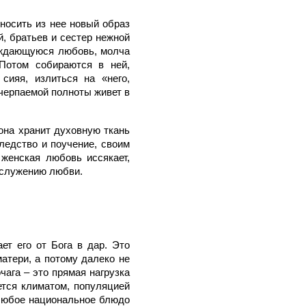
носить из нее новый образ
, братьев и сестер нежной
буждающуюся любовь, молча
 Потом собираются в ней,
сияя, излиться на «него,
счерпаемой полноты живет в
 она хранит духовную ткань
ледство и поучение, своим
 женская любовь иссякает,
 служению любви.
ет его от Бога в дар. Это
атери, а потому далеко не
чага – это прямая нагрузка
ется климатом, популяцией
 любое национальное блюдо