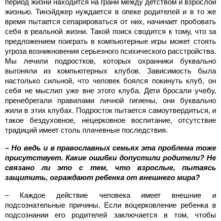
период жизни находится на грани между детством и взрослой
жизнью. Тинэйджер нуждается в опеке родителей и в то же
время пытается сепарироваться от них, начинает пробовать
себя в реальной жизни. Такой поиск сводится к тому, что за
предложением поиграть в компьютерные игры может стоять
угроза возникновения серьезного психического расстройства.
Мы лечили подростков, которых охранники буквально
выгоняли из компьютерных клубов. Зависимость была
настолько сильной, что человек боялся покинуть клуб, он
себя не мыслил уже вне этого клуба. Дети бросали учебу,
пренебрегали правилами личной гигиены, они буквально
жили в этих клубах. Подросток пытается самоутвердиться, и
такое бездуховное, нецерковное воспитание, отсутствие
традиций имеет столь плачевные последствия.
– Но ведь и в православных семьях эта проблема тоже
присутствует. Какие ошибки допустили родители? Не
связано ли это с тем, что взрослые, пытаясь
защитить, ограждают ребенка от внешнего мира?
– Каждое действие человека имеет внешние и
подсознательные причины. Если воцерковление ребенка в
подсознании его родителей заключается в том, чтобы