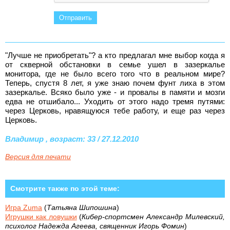
"Лучше не приобретать"? а кто предлагал мне выбор когда я
от скверной обстановки в семье ушел в зазеркалье
монитора, где не было всего того что в реальном мире?
Теперь, спустя 8 лет, я уже знаю почем фунт лиха в этом
зазеркалье. Всяко было уже - и провалы в памяти и мозги
едва не отшибало... Уходить от этого надо тремя путями:
через Церковь, нравящуюся тебе работу, и еще раз через
Церковь.
Владимир , возраст: 33 / 27.12.2010
Версия для печати
Смотрите также по этой теме:
Игра Zuma
(
Татьяна Шипошина
)
Игрушки как ловушки
(
Кибер-спортсмен Александр Милевский,
психолог Надежда Агеева, священник Игорь Фомин
)