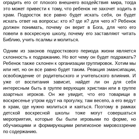
оградить его от плохого внешнего воздействия мира, тогда
это может привести к тому, что ребенок не захочет ходить в
храм. Подросток все равно будет искать себя, он будет
искать ответ на вопросы: кто я? где я? для чего я? Ребенок
должен понимать, почему он верит в Бога, для чего его
повели в воскресную школу, почему его заставляют читать
Библию, учить псалмы и молиться.
Одним из законов подросткового периода жизни является
склонность к подражанию. Но вот чему он будет подражать?
Ребенок также склонен к организации группировок. Хотим мы
или нет, но он все равно будет таким. Реакция эмансипации,
освобождение от родительского и учительского влияния. И
уже от воспитания зависит, найдет ли он для себя
интересным быть в группе верующих христиан или в группе
азартных игроков. Он же увидит, что его товарищи в
воскресенье утром едут на прогулку, там весело, а его ведут
в храм, где нужно молиться и каяться. Поэтому в рамках
детской воскресной школы тоже могут совершаться
мероприятия, которые бы были игровыми по форме, но
обучающими и формирующими религиозное мировоззрение
по содержанию.