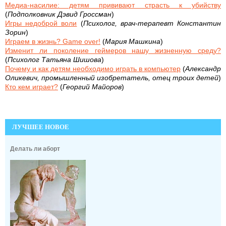
Медиа-насилие: детям прививают страсть к убийству
(
Подполковник Дэвид Гроссман
)
Игры недоброй воли
(
Психолог, врач-терапевт Константин
Зорин
)
Играем в жизнь? Game over!
(
Мария Машкина
)
Изменит ли поколение геймеров нашу жизненную среду?
(
Психолог Татьяна Шишова
)
Почему и как детям необходимо играть в компьютер
(
Александр
Оликевич, промышленный изобретатель, отец троих детей
)
Кто кем играет?
(
Георгий Майоров
)
ЛУЧШЕЕ НОВОЕ
Делать ли аборт