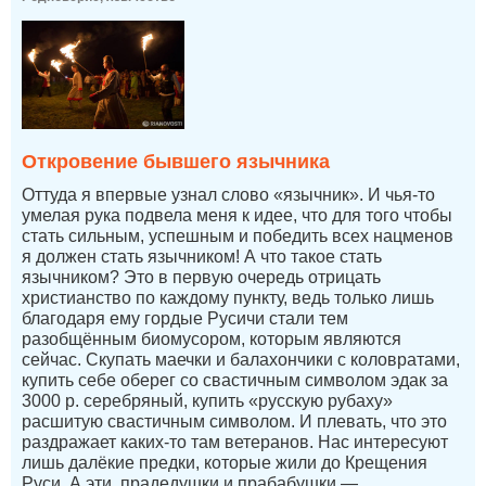
Откровение бывшего язычника
Оттуда я впервые узнал слово «язычник». И чья-то
умелая рука подвела меня к идее, что для того чтобы
стать сильным, успешным и победить всех нацменов
я должен стать язычником! А что такое стать
язычником? Это в первую очередь отрицать
христианство по каждому пункту, ведь только лишь
благодаря ему гордые Русичи стали тем
разобщённым биомусором, которым являются
сейчас. Скупать маечки и балахончики с коловратами,
купить себе оберег со свастичным символом эдак за
3000 р. серебряный, купить «русскую рубаху»
расшитую свастичным символом. И плевать, что это
раздражает каких-то там ветеранов. Нас интересуют
лишь далёкие предки, которые жили до Крещения
Руси. А эти, прадедушки и прабабушки —