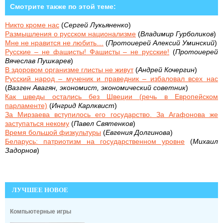
Смотрите также по этой теме:
Никто кроме нас
(
Сергей Лукьяненко
)
Размышления о русском национализме
(
Владимир Гурболиков
)
Мне не нравится не любить…
(
Протоиерей Алексий Уминский
)
Русские – не фашисты! Фашисты – не русские!
(
Протоиерей
Вячеслав Пушкарев
)
В здоровом организме глисты не живут
(
Андрей Кочергин
)
Русский народ – мученик и праведник – избаловал всех нас
(
Вазген Авагян, экономист, экономический советник
)
Как шведы остались без Швеции (речь в Европейском
парламенте)
(
Ингрид Карлквист
)
За Мирзаева вступилось его государство. За Агафонова же
заступаться некому
(
Павел Святенков
)
Время большой физкультуры
(
Евгения Долгинова
)
Беларусь: патриотизм на государственном уровне
(
Михаил
Задорнов
)
ЛУЧШЕЕ НОВОЕ
Компьютерные игры