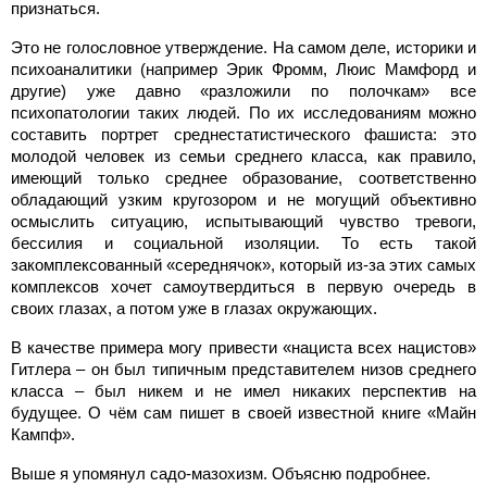
признаться.
Это не голословное утверждение. На самом деле, историки и
психоаналитики (например Эрик Фромм, Люис Мамфорд и
другие) уже давно «разложили по полочкам» все
психопатологии таких людей. По их исследованиям можно
составить портрет среднестатистического фашиста: это
молодой человек из семьи среднего класса, как правило,
имеющий только среднее образование, соответственно
обладающий узким кругозором и не могущий объективно
осмыслить ситуацию, испытывающий чувство тревоги,
бессилия и социальной изоляции. То есть такой
закомплексованный «середнячок», который из-за этих самых
комплексов хочет самоутвердиться в первую очередь в
своих глазах, а потом уже в глазах окружающих.
В качестве примера могу привести «нациста всех нацистов»
Гитлера – он был типичным представителем низов среднего
класса – был никем и не имел никаких перспектив на
будущее. О чём сам пишет в своей известной книге «Майн
Кампф».
Выше я упомянул садо-мазохизм. Объясню подробнее.