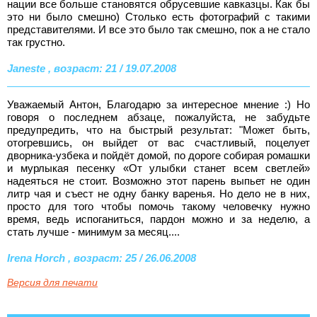
нации все больше становятся обрусевшие кавказцы. Как бы
это ни было смешно) Столько есть фотографий с такими
представителями. И все это было так смешно, пок а не стало
так грустно.
Janeste , возраст: 21 / 19.07.2008
Уважаемый Антон, Благодарю за интересное мнение :) Но
говоря о последнем абзаце, пожалуйста, не забудьте
предупредить, что на быстрый результат: "Может быть,
отогревшись, он выйдет от вас счастливый, поцелует
дворника-узбека и пойдёт домой, по дороге собирая ромашки
и мурлыкая песенку «От улыбки станет всем светлей»
надеяться не стоит. Возможно этот парень выпьет не один
литр чая и съест не одну банку варенья. Но дело не в них,
просто для того чтобы помочь такому человечку нужно
время, ведь испоганиться, пардон можно и за неделю, а
стать лучше - минимум за месяц....
Irena Horch , возраст: 25 / 26.06.2008
Версия для печати