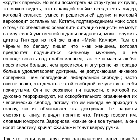
«крутых парней». Но если посмотреть на структуры их групп,
то можно видеть, что в каждой ячейке всегда есть лидер,
который сильнее, умнее и решительней других и который
верховодит остальными. Кстати, подтверждением моих слов
о том, что объективно осмыслить ситуацию нацисты не могут
в силу своей умственной недальновидности, может служить
цитата Гитлера из той же книги «Майн Кампф». Там он
чёрным по белому пишет, что «как женщина, которая
предпочтет подчиниться сильному мужчине, а не
господствовать над слабосильным, так же и массы любят
повелителя больше, чем просителя, и внутренне их гораздо
больше удовлетворяет доктрина, не допускающая никакого
соперника, чем благодеяния либеральной свободы; часто
они не знают, что делать с этой свободой, и чувствуют себя
покинутыми. Они не осознают ни наглости, с которой их
духовно терроризируют, ни оскорбительного ограничения их
человеческих свобод, потому что им никогда не приходит в
голову, как их обманывает эта доктрина». Т.е. нацисты
смотрят в книгу, а видят понятно что. Гитлер говорит им,
словами юмориста Задорнова, «какие они все тупые», а они
носят свастику, кричат «Хайль» и тянут кверху ручки.
Так что, если ваш друг или одноклассник вдруг пришёл