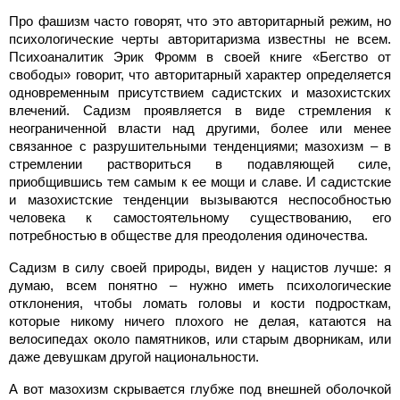
Про фашизм часто говорят, что это авторитарный режим, но
психологические черты авторитаризма известны не всем.
Психоаналитик Эрик Фромм в своей книге «Бегство от
свободы» говорит, что авторитарный характер определяется
одновременным присутствием садистских и мазохистских
влечений. Садизм проявляется в виде стремления к
неограниченной власти над другими, более или менее
связанное с разрушительными тенденциями; мазохизм – в
стремлении раствориться в подавляющей силе,
приобщившись тем самым к ее мощи и славе. И садистские
и мазохистские тенденции вызываются неспособностью
человека к самостоятельному существованию, его
потребностью в обществе для преодоления одиночества.
Садизм в силу своей природы, виден у нацистов лучше: я
думаю, всем понятно – нужно иметь психологические
отклонения, чтобы ломать головы и кости подросткам,
которые никому ничего плохого не делая, катаются на
велосипедах около памятников, или старым дворникам, или
даже девушкам другой национальности.
А вот мазохизм скрывается глубже под внешней оболочкой