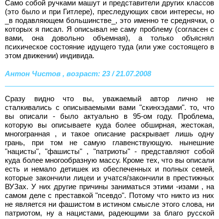
Само собой ручками машут и представители других классов
(это было и при Гитлере), преследующих свои интересы, но
_в подавляющем большинстве_, это именно те среднячки, о
которых я писал. Я описывал не саму проблему (согласен с
вами, она довольно объемная), а только объяснял
психическое состояние идущего туда (или уже состоящего в
этом движении) индивида.
Антон Чистов , возраст: 23 / 21.07.2008
Сразу видно что вы, уважаемый автор лично не
сталкивались с описываемыми вами "скинхэдами". то, что
вы описали - было актуально в 95-ом году. Проблема,
которую вы описываете куда более обширная, жестокая,
многогранная , и такое описание раскрывает лишь одну
грань, при том не самую главенствующую. нынешние
"нацисты", "фашисты" , "патриоты" - представляют собой
куда более многообразную массу. Кроме тех, что вы описали
есть и немало детишек из обеспеченных и полных семей,
которые закончили лицеи и учатся/закончили в престижных
ВУЗах. У них другие причины заниматься этими -изами , на
самом деле с преставкой "псевдо". Потому что никто из них
не является ни фашистом в истином смысле этого слова, ни
патриотом, ну а нацистами, радеющими за благо русской