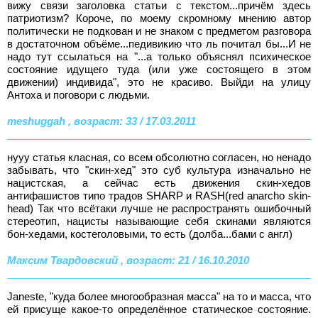
вижу связи заголовка статьи с текстом...причём здесь
патриотизм? Короче, по моему скромному мнению автор
политически не подкован и не знаком с предметом разговора
в достаточном объёме...педивикию что ль почитал бы...И не
надо тут ссылаться на "...а только объяснял психическое
состояние идущего туда (или уже состоящего в этом
движении) индивида", это не красиво. Выйди на улицу
Антоха и поговори с людьми.
meshuggah , возраст: 33 / 17.03.2011
нууу статья класная, со всем обсолютно согласен, но ненадо
забывать, что "скин-хед" это суб культура изначально не
нацистская, а сейчас есть движения скин-хедов
антифашистов типо традов SHARP и RASH(red anarcho skin-
head) Так что всётаки лучше не распространять ошибочный
стереотип, нацисты называющие себя скинами являются
бон-хедами, костеголовыми, то есть (долба...бами с англ)
Максим Твардовский , возраст: 21 / 16.10.2010
Janeste, "куда более многообразная масса" на то и масса, что
ей присуще какое-то определённое статическое состояние.