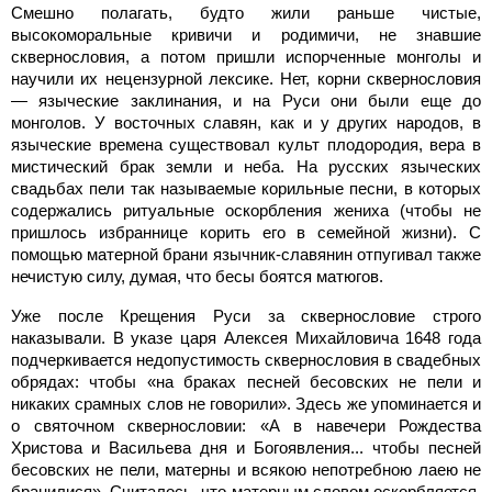
Смешно полагать, будто жили раньше чистые,
высокоморальные кривичи и родимичи, не знавшие
сквернословия, а потом пришли испорченные монголы и
научили их нецензурной лексике. Нет, корни сквернословия
— языческие заклинания, и на Руси они были еще до
монголов. У восточных славян, как и у других народов, в
языческие времена существовал культ плодородия, вера в
мистический брак земли и неба. На русских языческих
свадьбах пели так называемые корильные песни, в которых
содержались ритуальные оскорбления жениха (чтобы не
пришлось избраннице корить его в семейной жизни). С
помощью матерной брани язычник-славянин отпугивал также
нечистую силу, думая, что бесы боятся матюгов.
Уже после Крещения Руси за сквернословие строго
наказывали. В указе царя Алексея Михайловича 1648 года
подчеркивается недопустимость сквернословия в свадебных
обрядах: чтобы «на браках песней бесовских не пели и
никаких срамных слов не говорили». Здесь же упоминается и
о святочном сквернословии: «А в навечери Рождества
Христова и Васильева дня и Богоявления... чтобы песней
бесовских не пели, матерны и всякою непотребною лаею не
бранилися». Считалось, что матерным словом оскорбляется,