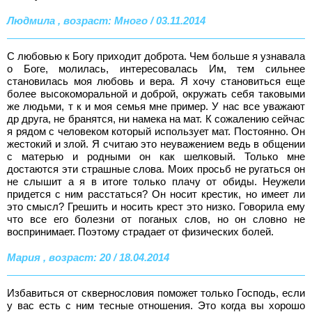
Людмила , возраст: Много / 03.11.2014
С любовью к Богу приходит доброта. Чем больше я узнавала
о Боге, молилась, интересовалась Им, тем сильнее
становилась моя любовь и вера. Я хочу становиться еще
более высокоморальной и доброй, окружать себя таковыми
же людьми, т к и моя семья мне пример. У нас все уважают
др друга, не бранятся, ни намека на мат. К сожалению сейчас
я рядом с человеком который использует мат. Постоянно. Он
жестокий и злой. Я считаю это неуважением ведь в общении
с матерью и родными он как шелковый. Только мне
достаются эти страшные слова. Моих просьб не ругаться он
не слышит а я в итоге только плачу от обиды. Неужели
придется с ним расстаться? Он носит крестик, но имеет ли
это смысл? Грешить и носить крест это низко. Говорила ему
что все его болезни от поганых слов, но он словно не
воспринимает. Поэтому страдает от физических болей.
Мария , возраст: 20 / 18.04.2014
Избавиться от сквернословия поможет только Господь, если
у вас есть с ним тесные отношения. Это когда вы хорошо