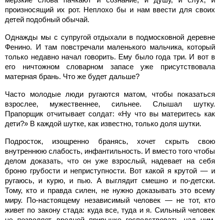
произносящий их рот. Неплохо бы и нам ввести для своих
детей подобный обычай.
Однажды мы с супругой отдыхали в подмосковной деревне
Фенино. И там повстречали маленького мальчика, который
только недавно начал говорить. Ему было года три. И вот в
его ничтожном словарном запасе уже присутствовала
матерная брань. Что же будет дальше?
Часто молодые люди ругаются матом, чтобы показаться
взрослее, мужественнее, сильнее. Слышал шутку.
Прапорщик отчитывает солдат: «Ну что вы материтесь как
дети?» В каждой шутке, как известно, только доля шутки.
Подросток, изощренно бранясь, хочет скрыть свою
внутреннюю слабость, инфантильность. И вместо того чтобы
делом доказать, что он уже взрослый, надевает на себя
броню грубости и неприступности. Вот какой я крутой — и
ругаюсь, и курю, и пью. А выглядит смешно и по-детски.
Тому, кто и правда силен, не нужно доказывать это всему
миру. По-настоящему независимый человек — не тот, кто
живет по закону стада: куда все, туда и я. Сильный человек
не позволяет вредной привычке господствовать над ним.