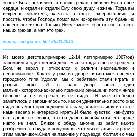
знаете Бога, покаялись в своих грехах, приняли Его в свое
сердце, и отдали и отдали Ему свою душу и жизнь. Тогда вы
искренне молитесь, каетесь в грехе сквернословия, и
просите, чтобы Господь помог вам искоренить эту брань из
вашего лексикона. Только Иисус может спасти нас от всех
наших грехов, а мат это грех.
Елена , возраст: 50 / 25.03.2013
Из моего детства,примерно 12-14 лет(примерно 1987год)
запомнился один летний день. Был я тогда еще не крещен,в
Бога не верил и относился к религии насмешливо и
непонимающе. Как-то утром во дворе пятиэтажек поселка
городского типа Удомля, мы с ребятами стали играть в
разные игры. И в наш двор зашел один
мальчик,которого,насколько помню,ни раньше,ни потом нигде
больше я не встречал и не видел. И мне особенно
заметилось и запомнилось то, как он удивительно просто (как
виделось мне) присоединился к нам, влился в игру и стал с
нами весело и интересно играть.И было чувство, как-будто
все давно его знают, что он давно «свой»,хотя его вроде
никто не знал. Ближе к обеду многие из ребят как-то
разбрелись кто куда и получилось что мы остались втроем с
этим мальчиком.Сидя на лавочке у подъезда, болтали о чем