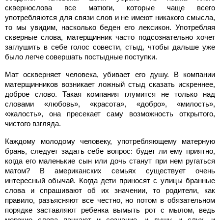
сквернослова все матюги, которые чаще всего
употребляются для связи слов и не имеют никакого смысла,
то мы увидим, насколько беден его лексикон. Употребляя
скверные слова, матерщинник часто подсознательно хочет
заглушить в себе голос совести, стыд, чтобы дальше уже
было легче совершать постыдные поступки.
Мат оскверняет человека, убивает его душу. В компании
матерщинников возникает ложный стыд сказать искреннее,
доброе слово. Такая компания глумится не только над
словами «любовь», «красота», «добро», «милость»,
«жалость», она пресекает саму возможность открытого,
чистого взгляда.
Каждому молодому человеку, употребляющему матерную
брань, следует задать себе вопрос: будет ли ему приятно,
когда его маленькие сын или дочь станут при нем ругаться
матом? В американских семьях существует очень
интересный обычай. Когда дети приносят с улицы бранные
слова и спрашивают об их значении, то родители, как
правило, разъясняют все честно, но потом в обязательном
порядке заставляют ребенка вымыть рот с мылом, ведь
мерзкие слова пачкают и сознание, и душу, и слух, и