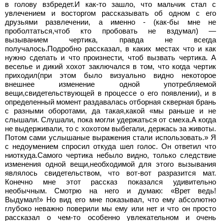
в голову взбредет.И как-то зашло, что мальчик стал с
увлечением и восторгом рассказывать об одном с его
друзьями развлечении, а именно - (как-бы мне не
проболтаться,чтоб кто пробовать не вздумал) —
вызыванием чертика, правда не всегда
получалось.Подробно рассказал, в каких местах что и как
нужно сделать и что произнести, чтоб вызвать чертика. А
веселье и дикий хохот заключался в том, что когда чертик
приходил(при этом было визуально видно некоторое
внешнее изменение одной употребляемой
вещи,свидетельствующей в процессе о его появлении), и в
определенный момент раздавалась отборная скверная брань
с разными оборотами, да такая,какой «мы раньше и не
слышали. Слушали, пока могли удержаться от смеха.А когда
не выдерживали, то с хохотом выбегали, держась за животы.
Потом сами услышаные выражения стали использовать.» Я
с недоумением спросил откуда шел голос. Он ответил что
ниоткуда.Самого чертика небыло видно, только следствие
изменения одной вещи,необходимой для этого вызывания
являлось свидетельством, что вот-вот разразится мат.
Конечно мне этот рассказ показался удивительно
необычным. Смотрю на него и думаю: «Врет ведь!
Выдумал!» Но вид его мне показывал, что ему абсолютно
глубоко неважно поверили мы ему или нет и что он просто
рассказал о чем-то особенно увлекательном и очень