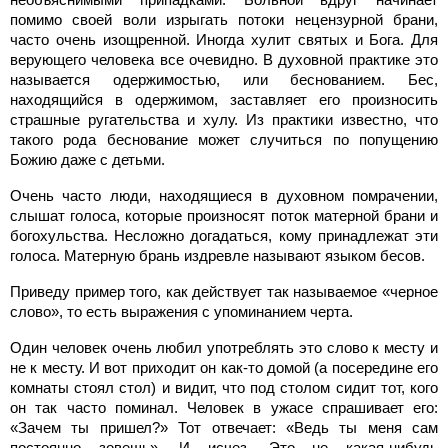
помимо своей воли изрыгать потоки нецензурной брани,
часто очень изощренной. Иногда хулит святых и Бога. Для
верующего человека все очевидно. В духовной практике это
называется одержимостью, или беснованием. Бес,
находящийся в одержимом, заставляет его произносить
страшные ругательства и хулу. Из практики известно, что
такого рода беснование может случиться по попущению
Божию даже с детьми.
Очень часто люди, находящиеся в духовном помрачении,
слышат голоса, которые произносят поток матерной брани и
богохульства. Несложно догадаться, кому принадлежат эти
голоса. Матерную брань издревле называют языком бесов.
Приведу пример того, как действует так называемое «черное
слово», то есть выражения с упоминанием черта.
Один человек очень любил употреблять это слово к месту и
не к месту. И вот приходит он как-то домой (а посередине его
комнаты стоял стол) и видит, что под столом сидит тот, кого
он так часто поминал. Человек в ужасе спрашивает его:
«Зачем ты пришел?» Тот отвечает: «Ведь ты меня сам
постоянно зовешь». И исчез. Это не какая-нибудь