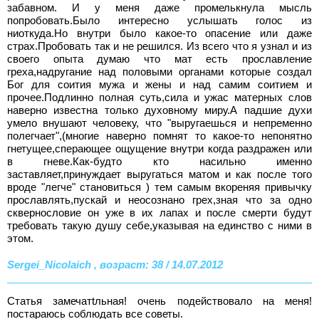
забавном. И у меня даже промелькнула мысль
попробовать.Было интересно услышать голос из
ниоткуда.Но внутри было какое-то опасение или даже
страх.Пробовать так и не решился. Из всего что я узнал и из
своего опыта думаю что мат есть прославление
греха,надругание над половыми органами которые создал
Бог для соития мужа и жены и над самим соитием и
прочее.Подлинно полная суть,сила и ужас матерных слов
наверно известна только духовному миру.А падшие духи
умело внушают человеку, что "выругаешься и непременно
полегчает",(многие наверно помнят то какое-то непонятно
гнетущее,сперающее ощущение внутри когда раздражен или
в гневе.Как-будто кто насильно именно
заставляет,принуждает выругаться матом и как после того
вроде "легче" становиться ) тем самым вкореняя привычку
прославлять,пускай и неосознано грех,зная что за одно
сквернословие он уже в их лапах и после смерти будут
требовать такую душу себе,указывая на единство с ними в
этом.
Sergei_Nicolaich , возраст: 38 / 14.07.2012
Cтатья замечатtльная! очень подействовало на меня!
постараюсь соблюдать все советы.