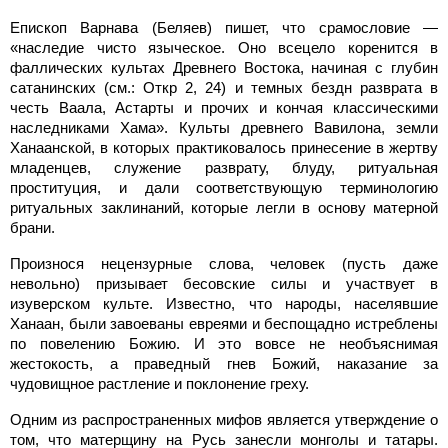
Епископ Варнава (Беляев) пишет, что срамословие —
«наследие чисто языческое. Оно всецело коренится в
фаллических культах Древнего Востока, начиная с глубин
сатанинских (см.: Откр 2, 24) и темных бездн разврата в
честь Ваала, Астарты и прочих и кончая классическими
наследниками Хама». Культы древнего Вавилона, земли
Ханаанской, в которых практиковалось принесение в жертву
младенцев, служение разврату, блуду, ритуальная
проституция, и дали соответствующую терминологию
ритуальных заклинаний, которые легли в основу матерной
брани.
Произнося нецензурные слова, человек (пусть даже
невольно) призывает бесовские силы и участвует в
изуверском культе. Известно, что народы, населявшие
Ханаан, были завоеваны евреями и беспощадно истреблены
по повелению Божию. И это вовсе не необъяснимая
жестокость, а праведный гнев Божий, наказание за
чудовищное растление и поклонение греху.
Одним из распространенных мифов является утверждение о
том, что матерщину на Русь занесли монголы и татары.