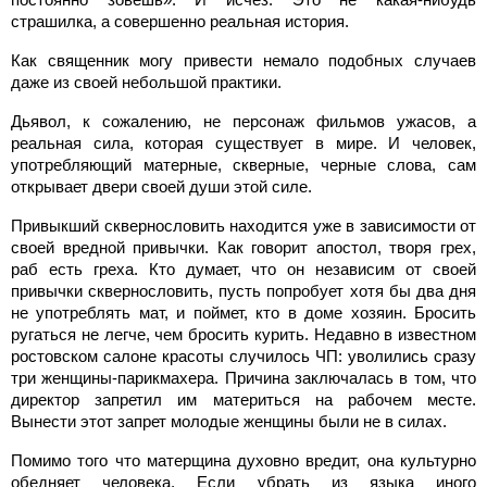
страшилка, а совершенно реальная история.
Как священник могу привести немало подобных случаев
даже из своей небольшой практики.
Дьявол, к сожалению, не персонаж фильмов ужасов, а
реальная сила, которая существует в мире. И человек,
употребляющий матерные, скверные, черные слова, сам
открывает двери своей души этой силе.
Привыкший сквернословить находится уже в зависимости от
своей вредной привычки. Как говорит апостол, творя грех,
раб есть греха. Кто думает, что он независим от своей
привычки сквернословить, пусть попробует хотя бы два дня
не употреблять мат, и поймет, кто в доме хозяин. Бросить
ругаться не легче, чем бросить курить. Недавно в известном
ростовском салоне красоты случилось ЧП: уволились сразу
три женщины-парикмахера. Причина заключалась в том, что
директор запретил им материться на рабочем месте.
Вынести этот запрет молодые женщины были не в силах.
Помимо того что матерщина духовно вредит, она культурно
обедняет человека. Если убрать из языка иного