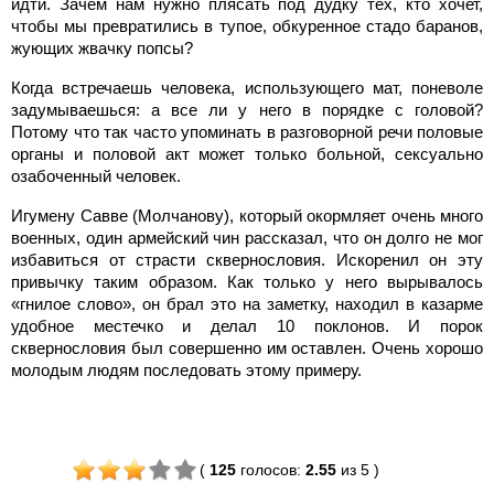
идти. Зачем нам нужно плясать под дудку тех, кто хочет,
чтобы мы превратились в тупое, обкуренное стадо баранов,
жующих жвачку попсы?
Когда встречаешь человека, использующего мат, поневоле
задумываешься: а все ли у него в порядке с головой?
Потому что так часто упоминать в разговорной речи половые
органы и половой акт может только больной, сексуально
озабоченный человек.
Игумену Савве (Молчанову), который окормляет очень много
военных, один армейский чин рассказал, что он долго не мог
избавиться от страсти сквернословия. Искоренил он эту
привычку таким образом. Как только у него вырывалось
«гнилое слово», он брал это на заметку, находил в казарме
удобное местечко и делал 10 поклонов. И порок
сквернословия был совершенно им оставлен. Очень хорошо
молодым людям последовать этому примеру.
(
125
голосов
:
2.55
из 5
)