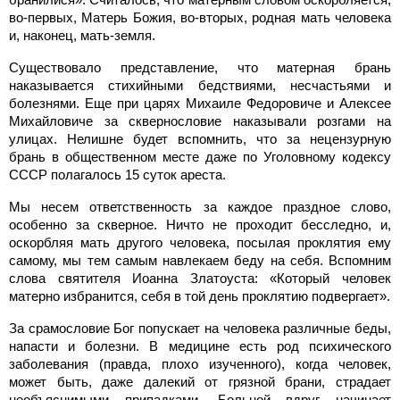
во-первых, Матерь Божия, во-вторых, родная мать человека
и, наконец, мать-земля.
Существовало представление, что матерная брань
наказывается стихийными бедствиями, несчастьями и
болезнями. Еще при царях Михаиле Федоровиче и Алексее
Михайловиче за сквернословие наказывали розгами на
улицах. Нелишне будет вспомнить, что за нецензурную
брань в общественном месте даже по Уголовному кодексу
СССР полагалось 15 суток ареста.
Мы несем ответственность за каждое праздное слово,
особенно за скверное. Ничто не проходит бесследно, и,
оскорбляя мать другого человека, посылая проклятия ему
самому, мы тем самым навлекаем беду на себя. Вспомним
слова святителя Иоанна Златоуста: «Который человек
матерно избранится, себя в той день проклятию подвергает».
За срамословие Бог попускает на человека различные беды,
напасти и болезни. В медицине есть род психического
заболевания (правда, плохо изученного), когда человек,
может быть, даже далекий от грязной брани, страдает
необъяснимыми припадками. Больной вдруг начинает