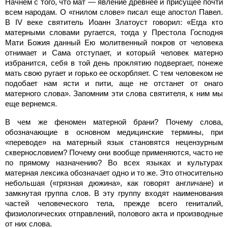
Начнем с того, что мат — явление древнее и присущее почти
всем народам. О «гнилом слове» писал еще апостол Павел.
В IV веке святитель Иоанн Златоуст говорил: «Егда кто
матерными словами ругается, тогда у Престола Господня
Мати Божия данный Ею молитвенный покров от человека
отнимает и Сама отступает, и который человек матерно
избранится, себя в той день проклятию подвергает, понеже
мать свою ругает и горько ее оскорбляет. С тем человеком не
подобает нам ясти и пити, аще не отстанет от онаго
матерного слова». Запомним эти слова святителя, к ним мы
еще вернемся.
В чем же феномен матерной брани? Почему слова,
обозначающие в основном медицинские термины, при
«переводе» на матерный язык становятся нецензурным
сквернословием? Почему они вообще применяются, часто не
по прямому назначению? Во всех языках и культурах
матерная лексика обозначает одно и то же. Это относительно
небольшая («грязная дюжина», как говорят англичане) и
замкнутая группа слов. В эту группу входят наименования
частей человеческого тела, прежде всего гениталий,
физиологических отправлений, полового акта и производные
от них слова.