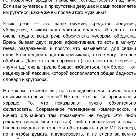
Если вы ругаетесь в присутствии девушек и сами позволяете
им ругаться, какие же вы после этого мужчины?
Язык, речь — это наше оружие, средство общения,
убеждения, языком надо учиться владеть. И делать это
очень трудно, когда речь обременена мусором, обеднена.
Брань бывает двух видов: аффективная, то есть в минуту
гнева, раздражения, и просто, что называется, для связки
слов. К последней люди так привыкают, что не могут без нее
обойтись. Даже от слов-паразитов («так сказать», «короче»,
«ну» и т.д.) очень трудно бывает избавиться, тем более — от
нецензурной лексики, которой восполняется общая бедность
словаря и кругозора.
Но как же, скажете вы, по телевидению мы сейчас часто
слышим матерные слова? Не все, что на TV, правильно и
хорошо. То, что показывают, нужно обязательно
фильтровать. Современное телевидение коммерческое, и
ничего случайного там показывать не будут. Это либо
реклама (явная или скрытая), либо проплаченный заказ.
Голова нам дана не только чтобы втыкать в уши MP-3 плеер,
но и чтобы думать, анализировать, а не слепо за кем-то