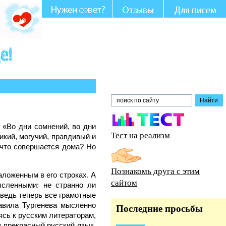
: «Во дни сомнений, во дни
Тест на реализм
икий, могучий, правдивый и
 что совершается дома? Но
Познакомь друга с этим
аложенным в его строках. А
сайтом
ысленными: не странно ли
 ведь теперь все грамотные
авила Тургенева мысленно
Последние просьбы
ясь к русским литераторам,
ш прекрасный русский язык,