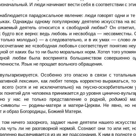
изначальный. И люди начинают вести себя в соответствии с эт
 наблюдается парадоксальное явление: люди говорят одни и те
зыках. Однажды одному популярному деятелю искусства на в
важаемый деятель относится к свободной любви? Он ответил
к будто все верно: ведь любовь и несвобода — несовместны.
 только молодых) — а следовательно, и в их умах —
слово
л
восочетание же «свободная любовь» соответствует понятию не
ной от каких бы то ни было моральных норм. Хотел того упомя
одной любви была воспринята большинством совершенно од
ленности. Язык не прощает вольного обращения.
вульгаризируется. Особенно это опасно в связи с тотальны
мативной лексики», как любят теперь корректно выражаться, т
 всего (хотя и не исключительно) на гнусно-оскорбительном
 понятий для человека принижается до уровня цинично-вульгар
ано у нас не только представление о родной,
родимой
ма
символы — родины-матери и матери-Церкви. Не явно, но н
т и образ Богородицы, Божией Матери.
в том ничего зазорного, задают ныне деятели нашего искусств
ла чуть ли не разговорной нормой. Сознают они то или нет, н
еленно высвечивается из их же подсознания. К ним в полноте о