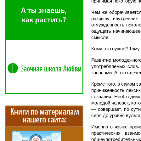
принимая некоторую н
Чем же оборачивается
разрыву внутренних
отчужденность поколе
ощущать начинающее
смысле.
Кому это нужно? Тому,
Развитие молодежного
употребляемых слов. 
запасами. А это влеч
Кроме того, в самом 
приниженность лексик
сознания. Необходимо
молодой человек, кото
— совершает, по сут
себя до уровня вульга
Именно в языке проис
практических взаим
общеупотребительных 