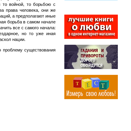
 то войной, то борьбою с
а права человека, они же
раций, а предполагают иные
ная борьба в самом начале
ачить все с самого начала:
ездарное, но то уже иная
аскол нации.
го проблему существования