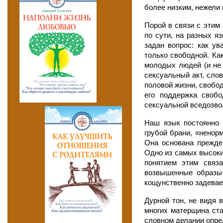
более низким, нежели 
Порой в связи с этим
по сути, на разных я
задан вопрос: как у
только свободной. Ка
молодых людей (и не
сексуальный акт, сло
половой жизни, свобод
его поддержка своб
сексуальной вседозво
Наш язык постоянно 
грубой брани, «ненор
Она основана прежде
Одно из самых высоких
понятием этим связ
возвышенные образы-
кощунственно задевае
Дурной тон, не видя 
многих матерщина ста
словном делании опред