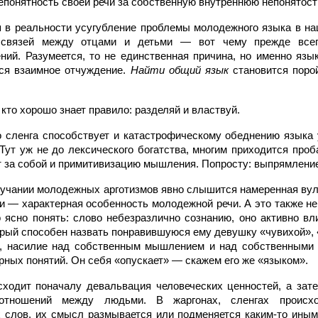
епонятность своей речи за собственную внутреннюю непонятост
 в реальности усугубление проблемы молодежного языка в н
 связей между отцами и детьми — вот чему прежде всег
ний. Разумеется, то не единственная причина, но именно язы
ся взаимное отчуждение.
Найти общий язык
становится поро
 кто хорошо знает правило: разделяй и властвуй.
 сленга способствует и катастрофическому обеднению языка
Тут уж не до лексического богатства, многим приходится про
ет за собой и примитивизацию мышления. Попросту: выпрямление
звучании молодежных арготизмов явно слышится намеренная вул
и — характерная особенность молодежной речи. А это также не
 ясно понять: слово небезразлично сознанию, оно активно вли
рый способен назвать понравившуюся ему девушку «чувихой», «м
и, насилие над собственным мышлением и над собственными 
рных понятий. Он себя «опускает» — скажем его же «языком».
ходит поначалу девальвация человеческих ценностей, а зат
оотношений между людьми. В жаргонах, сленгах происхо
слов, их смысл размывается или подменяется каким-то иным