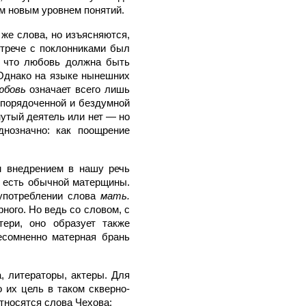
им новым уровнем понятий.
 же слова, но изъясняются,
стрече с поклонниками был
, что любовь должна быть
 Однако на языке нынешних
юбовь
означает всего лишь
упорядоченной и бездумной
нутый деятель или нет — но
нозначно: как поощрение
м внедрением в нашу речь
о есть обычной матерщины.
 употреблении слова
мать.
ного. Но ведь со словом, с
тери, оно образует также
есомненно матерная брань
а, литераторы, актеры. Для
о их цель в таком скверно-
тносятся слова Чехова: