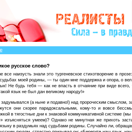
е
икое русское слово?
е все наизусть знали это тургеневское стихотворение в прозе
судьбах моей родины, — ты один мне поддержка и опора, о вел
ык! Не будь тебя — как не впасть в отчаяние при виде всего,
такой язык не был дан великому народу!»
о задумывался (а ныне и подавно!) над пророческим смыслом, з
жутся они скорее парадоксальными, кому-то и вовсе бессм
жкой в тягостные дни к знаковой коммуникативной системе (мы
у» изъясняться умеем)? Однако не минутная же прихоть заст
 языку в раздумьях над судьбами родины. Случайно ли, обраща
русским людям, страстно призывал он: «Берегите наш язык, на