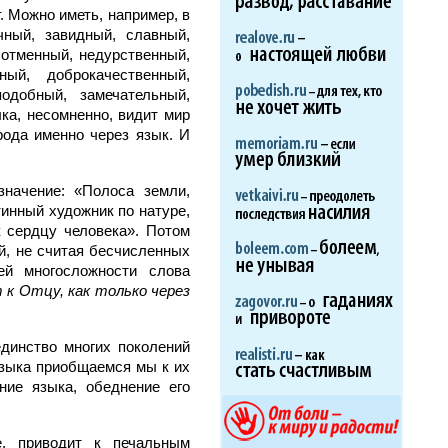
. Можно иметь, например, в
чный, завидный, славный,
 отменный, недурственный,
ный, доброкачественный,
одобный, замечательный,
ка, несомненно, видит мир
арода именно через язык. И
значение: «Полоса земли,
инный художник по натуре,
к сердцу человека». Потом
й, не считая бесчисленных
ей многосложности слова
 к Отцу, как только через
динство многих поколений
языка приобщаемся мы к их
ние языка, обеднение его
е, приводит к печальным