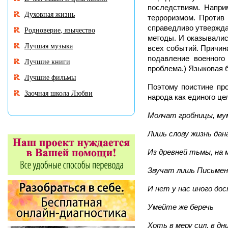
последствиям. Напри
Духовная жизнь
терроризмом. Против
справедливо утвержда
Родноверие, язычество
методы. И оказывалис
Лучшая музыка
всех событий. Причина
подавление военного
Лучшие книги
проблема.) Языковая 
Лучшие фильмы
Поэтому поистине про
Заочная школа Любви
народа как единого це
Молчат гробницы, му
Лишь слову жизнь дан
Из древней тьмы, на 
Звучат лишь Письмен
И нет у нас иного до
Умейте же беречь
Хоть в меру сил, в дн