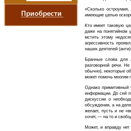
«Сколько остроумия,
имеющие целью оскорби
Кто имеет таковую це
даже на понятийном у
мстить этому недосяг
агрессивность проявл
наших деятелей (анти)
Бранные слова для 
разговорной речи. Не
обычно), некоторые о
может помочь многим 
Однако примитивный 
информации. До сей 
дискуссии о необход
обсуждения, а на деле
желает, пусть и не «
хочет, — на то и свобо
Может, и вправду нет