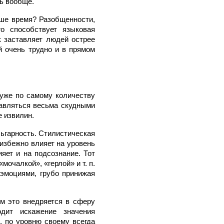
ь вообще.
аше время? Разобщенности,
о способствует языковая
к заставляет людей острее
й очень трудно и в прямом
 уже по самому количеству
бавляться весьма скудными
 извилин.
ьгарность. Стилистическая
избежно влияет на уровень
яет и на подсознание. Тот
очалкой», «герлой» и т. п.
эмоциями, грубо принижая
ем это внедряется в сферу
дит искажение значения
, по уровню своему всегда