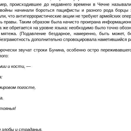
мер, происходившее до недавнего времени в Чечне называли
 войны начинали бороться пацифисты и разного рода борцы з
ли, что антитеррористические акции не требуют армейских опе
ь правы. Таким образом была начисто проиграна информацион
 же обретается на уровне языка: необходимо было точно обозн
 мятежа. (Подавление бездарное, намеренно, быть может, б
безграмотность дополнительно спровоцировала наметившийся р
рочески звучат строки Бунина, особенно остро переживавше
лого:
мии и кости, —
а:
мировом погосте,
а.
стоянья!
и злобы и страданья,