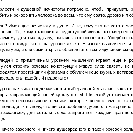
 злости и душевной нечистоты потрачено, чтобы придумать э
ть и осквернить человека во всем, что ему свято, дорого и лю
ль? Имеющие нечистоту в душе. И те, кому эта нечистота зас
ровне. Те, кому становится недоступной жизнь неоскверненн
аемому для них идеалу, пытаясь его опорочить. Ущербность
яется прежде всего на уровне языка. В языке выявляется и
культуры, и они сами открыто объявляют о том миру своей скв
людей с примитивным уровнем мышления играют еще и ро
 умея строить речевые конструкции («двух слов связать не
бходятся простейшими фразами с обилием нецензурных вставо
преодолеть подобный недостаток.
уровень языка поддерживается либеральной мыслью, захват
поры заправляющий нашей культурою М. Швыдкой устраивает н
имости ненормативной лексики, которые внешне имеют хара
 подводят к выводу, что ничего особенно дурного в матерщине 
выражается», для остальных же запрета нет; каждый прав по-с
да.
 ничего зазорного и ничего душевредного в такой речевой вол