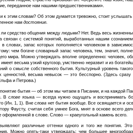
яние, переданное нам нашими предшественниками».
и к этим словам? Об этом думается тревожно, стоит услышать 
ленное нам
достояние.
о ли средство общения между людьми? Нет. Ведь весь жизненны
а связан с системой понятий, выработанных нашим сознание
 в словах, запас которых пополняется человеком в зависимос
му: чем богаче словарный запас человека, тем, значит, полне
его мира. Можно утверждать вполне определенно: человек, о
имеет весьма узкий кругозор, умственно неразвит и из богатейш
ний о смысле собственного бытия. Культурный уровень такого 
 ценностей, весьма невысок — это бесспорно. (Здесь сразу
льфа и Петрова.)
понятие бытия — об этом мы читаем в Писании, и на каждой П
м. В
слове
языка — всегда нужно ощущать и воспринимать б
о (Ин. 1, 1). Вне
слова
нет бытия вообще. Все освящается и о
тору Фаусту, считая себя умнее Бога, мнят в основе всего де
не оформленной в слове. Слово — краеугольный камень всего.
выявляют различные оттенки одного и того же понятия. Это
ния. Можно опять-таки утверждать: чем большее многообраз