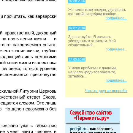
02.08.2026
Женился тоже поздно, удивляюсь
как такой нищеброд вообще...
и прочитать, как варварски
подробнее...
02.07.2026
й, нравственный, духовный
Здравствуйте. Я являюсь
м на протяжении жизни — и
убежденным атеистом. Мой
ти от накопляемого опыта.
сознательный...
подробнее...
е его знание жизни, глубже
бладающий лишь немногими
14.05.2026
ей книги жизни извлек пока
человека, то есть уровень
У меня проблемы с долгами,
набрала кредитов зачем-то,
 вспоминается пресловутая
хотелось...
подробнее...
асхальной Литургии Церковь
Читать другие просьбы
ожественный отсвет
Слова,
свещается
словом.
Это лишь
ло. Но дело невозможно без
 связано уже с гибкостью
ие умеет найти человек в