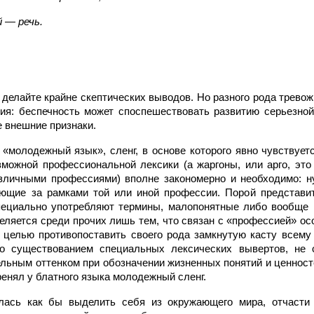
 — речь.
 делайте крайне скептических выводов. Но разного рода трево
ия: беспечность может споспешествовать развитию серьезной
 внешние признаки.
«молодежный язык», сленг, в основе которого явно чувствует
можной профессиональной лексики (а жаргоны, или арго, это
зличными профессиями) вполне закономерно и необходимо: н
ующие за рамками той или иной профессии. Порой представи
специально употребляют термины, малопонятные либо вообще
ляется среди прочих лишь тем, что связан с «профессией» осо
целью противопоставить своего рода замкнутую касту всему 
ко существованием специальных лексических вывертов, не 
льным оттенком при обозначении жизненных понятий и ценносте
ренял у блатного языка молодежный сленг.
ась как бы выделить себя из окружающего мира, отчасти 