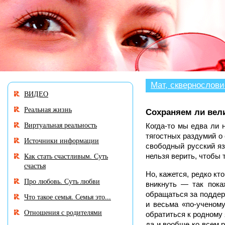
В
разделе
«Нужен
совет?»
много
историй,
авторы
которых
Мат, сквернослови
ВИДЕО
остро
нуждаются
Реальная жизнь
Сохраняем ли вел
в
Виртуальная реальность
Вашем
Когда-то мы едва ли н
участии
тягостных раздумий о 
Источники информации
свободный русский яз
и
Как стать счастливым. Суть
нельзя верить, чтобы 
совете.
счастья
Но, кажется, редко кт
Про любовь. Суть любви
вникнуть — так пока
обращаться за поддер
Что такое семья. Семья это...
и весьма «по-ученом
Отношения с родителями
обратиться к родному
да и вообще ко всем 