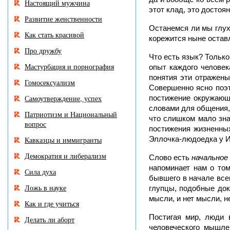
Настоящий мужчина
этот клад, это досто
Развитие женственности
Останемся ли мы глух
Как стать красивой
корежится ныне остав
Про дружбу
Что есть язык? Тольк
Мастурбация и порнография
опыт каждого человек
понятия эти отражены
Гомосексуализм
Совершенно ясно поэто
Самоутверждение, успех
постижение окружающ
словами для общения, 
Патриотизм и Национальный
что слишком мало зна
вопрос
постижения жизненных
Эллочка-людоедка у И
Кавказцы и иммигранты
Демократия и либерализм
Слово есть
начальное
напоминает нам о то
Сила духа
бывшего в начале всег
Ложь в науке
глупцы, подобные док
мысли, и нет мысли, 
Как и где учиться
Постигая мир, люди 
Делать ли аборт
человеческого мышле