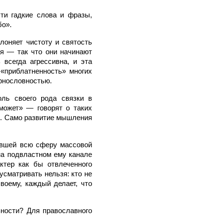
ти гадкие слова и фразы,
бо».
лоняет чистоту и святость
ая — так что они начинают
 всегда агрессивна, и эта
 «приблатненность» многих
ернословностью.
ль своего рода связки в
 может» — говорят о таких
к. Само развитие мышления
ившей всю сферу массовой
а подвластном ему канале
ктер как бы отвлеченного
усматривать нельзя: кто не
воему, каждый делает, что
ьности? Для православного