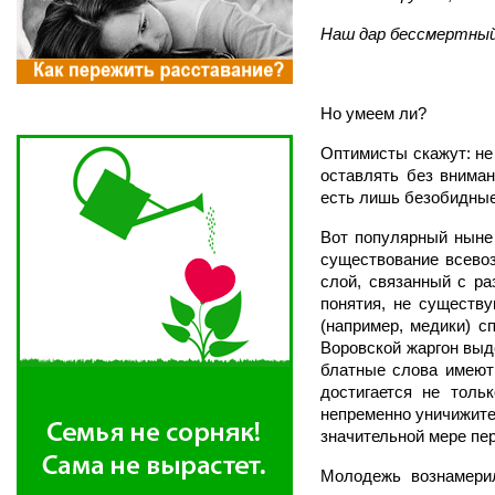
Наш дар бессмертный
Но умеем ли?
Оптимисты скажут: не
оставлять без вниман
есть лишь безобидные
Вот популярный ныне 
существование всевоз
слой, связанный с ра
понятия, не существ
(например, медики) 
Воровской жаргон выде
блатные слова имеют 
достигается не толь
непременно уничижите
значительной мере пе
Молодежь вознамерил