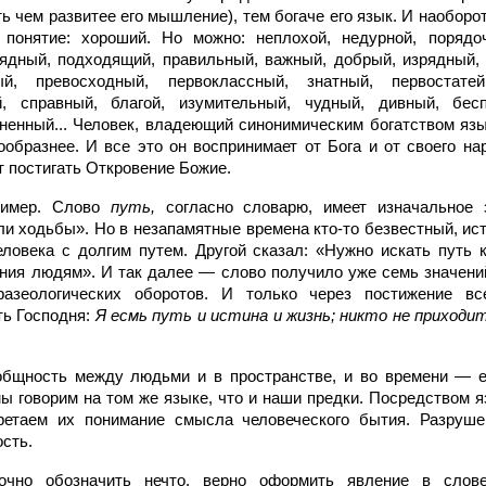
ь чем развитее его мышление), тем богаче его язык. И наоборот
понятие: хороший. Но можно: неплохой, недурной, порядо
ядный, подходящий, правильный, важный, добрый, изрядный,
ый, превосходный, первоклассный, знатный, первостатей
, справный, благой, изумительный, чудный, дивный, бесп
ненный... Человек, владеющий синонимическим богатством язы
гообразнее. И все это он воспринимает от Бога и от своего н
т постигать Откровение Божие.
ример. Слово
путь,
согласно словарю, имеет изначальное 
и ходьбы». Но в незапамятные времена кто-то безвестный, ист
ловека с долгим путем. Другой сказал: «Нужно искать путь 
ния людям». И так далее — слово получило уже семь значени
разеологических оборотов. И только через постижение вс
ть Господня:
Я есмь путь и истина и жизнь; никто не приходит
общность между людьми и в пространстве, и во времени — е
мы говорим на том же языке, что и наши предки. Посредством 
ретаем их понимание смысла человеческого бытия. Разруше
сть.
очно обозначить нечто, верно оформить явление в слов