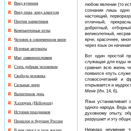
Вред курения
любом явлении (то ест
сознании лишь одно 
Вред пива, вред алкоголя
настоящий, перворазр
Против наркотиков
отличный, прекрасн
добротный, отборный
Компьютерные игры
великолепный, несрав
Человек в современном мире
ярче, красочнее, мно
через язык он начинае
Игровые автоматы
Вот один простой п
Мат, сквернословие
служащая для езды ил
Стать добрым человеком
сравнил всю жизнь че
появился «путь служе
Свобода человека
словосочетаний и ф
Сильные люди
открывается и мудрос
Меня
(Ин. 14, 6).
Валентинов день
Язык устанавливает 
Хэллоуин (Helloween)
одного народа. Ведь 
История праздников
духовному опыту, об
разрушает и эту общно
Прошлое и будущее России
Нередко неумение т
В чем смысл и цель жизни