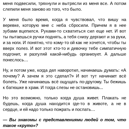
меня подвесили, тряхнули и вытрясли из меня все. А потом
слепили меня заново из того, что было.
У меня было время, когда я чувствовал, что вишу на
веревке, которую мне с неба сбросили. Причем я в нее
зубами вцепился. Руками-то схватиться сил еще нет. И вот
ты пытаешься ручки поднять, а тебя снизу дергают и за руки,
и за ноги. И понятно, что кому-то ой как не хочется, чтобы ты
вверх полез. И вот этот кто-то и девочку тебе симпатичную
подгонит, и разгуляй какой-нибудь организует. А дальше
понеслось…
Ну, и потом уже, когда дел наворотил, начинаешь думать: «А
почему? А зачем я это сделал?» И вот тут начинает всё
болеть. Уже начинаешь всё ощущать по-другому. Ты бежишь
к батюшке в храм. И тогда слезы не остановишь...
Но это возможно, только когда душа живет. Плакать не
будешь, когда душа находится где-то в животе, а не в
сердце, и ей надо только пожрать и поспать…
— Вы знакомы с представлениями людей о том, что
такое «круто»?