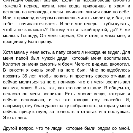
тяжелый период жизни, или когда приходишь в храм и
встаешь на исповедь, слезы начинают литься сами по себе.
Или, к примеру, вечером начинаешь читать молитву, и бах, на
тебе — начинаются слезы. И чего мне теперь — губы кусать,
чтобы не заплакать? Потому что я такой крутой, да? Я же
молюсь Господу, Он меня сделал, Он и отец и мама мне, и
прощения у Бога прошу.
Хотя мама у меня есть, а папу своего я никогда не видел. Для
меня папой был чужой дядя, который меня воспитывал.
Колотил он меня смертным боем. Чего-то видимо, вколотил.
В юности я очень злой на него был. Мне понадобилось
прожить 35 лет, чтобы понять и простить своего отчима и
сейчас молиться за него, понимая, что он меня воспитывал
как мог, может быть, так, как его воспитывали. В общем-то,
неплохо он меня воспитал. Есть многие вещи, которые я
сейчас вспоминаю, и за это говорю ему спасибо. Я,
например, ему благодарен за ту собранность, которая у меня
сейчас присутствует, за точность в ответах и в поступках.
Это от него.
Другой вопрос, что те люди, которые были рядом со мной,