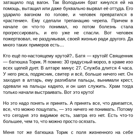
затащило под вагон. Так Володькин брат кинулся ей на
помощь, вытащил или даже буквально вырвал её оттуда. Его
ударило вагоном по голове, и человек превратился в
«растение». Ему сделали трепанацию черепа. Причем в
начале он что-то понимал, но потом болезнь стала
прогрессировать, и его уже не спасли. Вот человек
пожертвовал, не раздумывая, своей жизнью ради другого. Да
много таких примеров есть…
Кто ещё по-настоящему крутой?.. Батя — крутой! Священник
— батюшка Торик. Я помню: 30 градусный мороз, в храме изо
всех щелей дует. В алтаре минус 27. Служба длится 4 часа.
У него ряса, подрясник, свитер и всё, больше ничего нет. Он
заходил в алтарь, ему разгибали пальцы, вынимали крест,
одевали на пальцы кадило, и он шел служить. Храм тогда
только начали выстраивать. Вот это круто!
Но это надо понять и принять. А принять все, что двигается,
все, что можно пощупать, — это ничего не понимать. Потому
что сегодня это видимое есть, завтра его нет. Есть что-то
большее, чем то, что можно просто осязать.
Меня тот же батюшка Торик с поля жизненного на себе