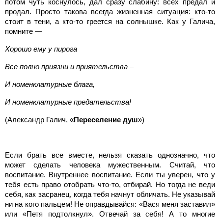
потом чуть коснулось, дал сразу слабину: всех предал и
продал. Просто такова всегда жизненная ситуация: кто-то
стоит в тени, а кто-то греется на солнышке. Как у Галича,
помните —
Хорошо ему у пирога
Все полно приязни и приятельства –
И номенклатурные блага,
И номенклатурные предательства!
(Александр Галич, «
Переселение душ
»)
Если брать все вместе, нельзя сказать однозначно, что
может сделать человека мужественным. Считай, что
воспитание. Внутреннее воспитание. Если ты уверен, что у
тебя есть право отобрать что-то, отбирай. Но тогда не веди
себя, как засранец, когда тебя начнут обличать. Не указывай
ни на кого пальцем! Не оправдывайся: «Вася меня заставил»
или «Петя подтолкнул». Отвечай за себя! А то многие