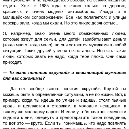
ездить. Хотя с 1985 года я ездил только на дорогих,
красивых и очень модных автомобилях. Иногда и в
милицейском сопровождении. Все как полагается: и улицы
перекрывали, когда мы ехали. Но это лихие девяностые…
Я, например, знаю очень много обыкновенных людей,
которые живут для семьи, для детей, зарабатывают деньги
(когда много, когда мало), но они остаются мужиками в любой
ситуации. Таких друзей у меня не осталось. Но есть такие
люди, которых звать не надо, когда тебе плохо. Они сами
приходят.
— То есть понятие «крутой» и «настоящий мужчина»
для вас синонимы?
— Да нет вообще такого понятия «крутой». Крутой ты
можешь быть в определенной ситуации, а не по жизни. Вот, к
примеру, когда ты идёшь по улице и видишь, стоят пьяные
уроды и цепляются к старикам, к молодым женщинам, к
такому же молодому парню. И если у тебя хватает смелости
подойти к ним, одернуть и предотвратить такое поведение,
то вот это — круто. Если ты понимаешь, что надо повлиять
как-то физически, и ты применяешь эту физическую силу. А