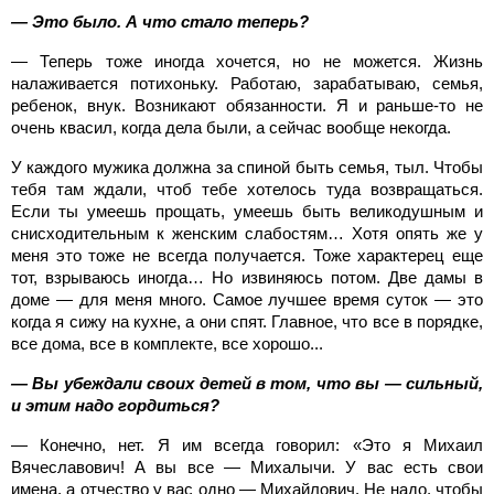
— Это было. А что стало теперь?
— Теперь тоже иногда хочется, но не можется. Жизнь
налаживается потихоньку. Работаю, зарабатываю, семья,
ребенок, внук. Возникают обязанности. Я и раньше-то не
очень квасил, когда дела были, а сейчас вообще некогда.
У каждого мужика должна за спиной быть семья, тыл. Чтобы
тебя там ждали, чтоб тебе хотелось туда возвращаться.
Если ты умеешь прощать, умеешь быть великодушным и
снисходительным к женским слабостям… Хотя опять же у
меня это тоже не всегда получается. Тоже характерец еще
тот, взрываюсь иногда… Но извиняюсь потом. Две дамы в
доме — для меня много. Самое лучшее время суток — это
когда я сижу на кухне, а они спят. Главное, что все в порядке,
все дома, все в комплекте, все хорошо...
— Вы убеждали своих детей в том, что вы — сильный,
и этим надо гордиться?
— Конечно, нет. Я им всегда говорил: «Это я Михаил
Вячеславович! А вы все — Михалычи. У вас есть свои
имена, а отчество у вас одно — Михайлович. Не надо, чтобы