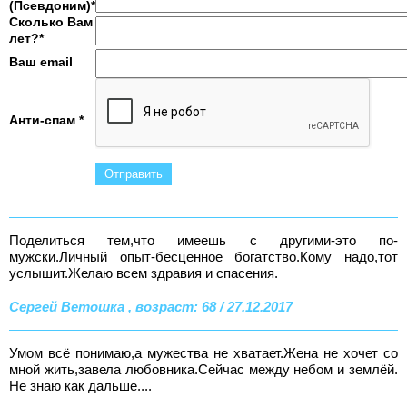
(Псевдоним)*
Сколько Вам
лет?*
Ваш email
Анти-спам *
Поделиться тем,что имеешь с другими-это по-
мужски.Личный опыт-бесценное богатство.Кому надо,тот
услышит.Желаю всем здравия и спасения.
Сергей Ветошка , возраст: 68 / 27.12.2017
Умом всё понимаю,а мужества не хватает.Жена не хочет со
мной жить,завела любовника.Сейчас между небом и землёй.
Не знаю как дальше....