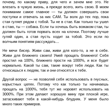
почему, по какому праву, для чего и зачем мне это. Не
влезать в чужую жизнь, а прежде всего, жить свою. В моем
понимании самое главное — ты должен совершать свои
поступки и отвечать за них САМ. Ты волк до тех пор, пока
стая гуляет рядом с тобой. Ты не в стае. Как только ты ушел
в стаю, ты — собака. Если ты хочешь быть вожаком стаи, ты
должен быть готов порвать всех на клочки. Поэтому лучше
гуляй один, а стая пусть ходит за тобой. Это если по
волчьим понятиям рассуждать…
Не мечи бисер. Живи сам, живи для кого-то, а не в себе.
Живи для ближнего своего! Умей прощать ближнего! Себя
простил на 100%, ближнего прости на 1000%, и все будет
нормально. Какой ты сам, такие вокруг тебя люди. Как ты
относишься к людям, так и они относятся к тебе.
Другой вопрос — не позволяй себя использовать в гнусных,
корыстных целях. Потому что как только ты начинаешь
прощать на 1000%, тебя тут же норовят использовать на
3000%. При этом делают хорошую мину при плохой игре,
затаскивают тебя в какой-нибудь блудняк. У меня было
много таких примеров.