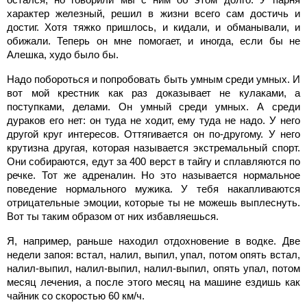
характер железный, решил в жизни всего сам достичь и
достиг. Хотя тяжко пришлось, и кидали, и обманывали, и
обижали. Теперь он мне помогает, и иногда, если бы не
Алешка, худо было бы.
Надо побороться и попробовать быть умным среди умных. И
вот мой крестник как раз доказывает не кулаками, а
поступками, делами. Он умный среди умных. А среди
дураков его нет: он туда не ходит, ему туда не надо. У него
другой круг интересов. Оттягивается он по-другому. У него
крутизна другая, которая называется экстремальный спорт.
Они собираются, едут за 400 верст в тайгу и сплавляются по
речке. Тот же адреналин. Но это называется нормальное
поведение нормального мужика. У тебя накапливаются
отрицательные эмоции, которые ты не можешь выплеснуть.
Вот ты таким образом от них избавляешься.
Я, например, раньше находил отдохновение в водке. Две
недели запоя: встал, налил, выпил, упал, потом опять встал,
налил-выпил, налил-выпил, налил-выпил, опять упал, потом
месяц лечения, а после этого месяц на машине ездишь как
чайник со скоростью 60 км/ч.