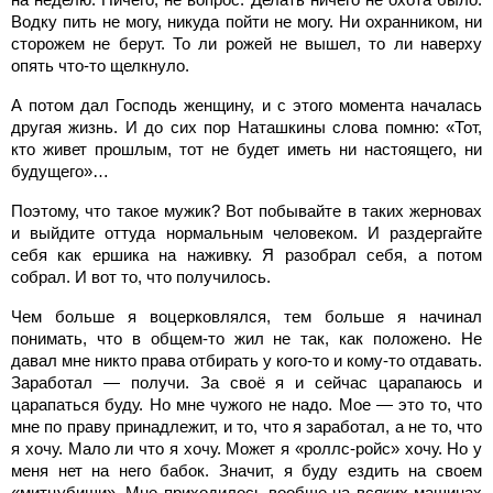
Водку пить не могу, никуда пойти не могу. Ни охранником, ни
сторожем не берут. То ли рожей не вышел, то ли наверху
опять что-то щелкнуло.
А потом дал Господь женщину, и с этого момента началась
другая жизнь. И до сих пор Наташкины слова помню: «Тот,
кто живет прошлым, тот не будет иметь ни настоящего, ни
будущего»…
Поэтому, что такое мужик? Вот побывайте в таких жерновах
и выйдите оттуда нормальным человеком. И раздергайте
себя как ершика на наживку. Я разобрал себя, а потом
собрал. И вот то, что получилось.
Чем больше я воцерковлялся, тем больше я начинал
понимать, что в общем-то жил не так, как положено. Не
давал мне никто права отбирать у кого-то и кому-то отдавать.
Заработал — получи. За своё я и сейчас царапаюсь и
царапаться буду. Но мне чужого не надо. Мое — это то, что
мне по праву принадлежит, и то, что я заработал, а не то, что
я хочу. Мало ли что я хочу. Может я «роллс-ройс» хочу. Но у
меня нет на него бабок. Значит, я буду ездить на своем
«митцубиши». Мне приходилось вообще на всяких машинах