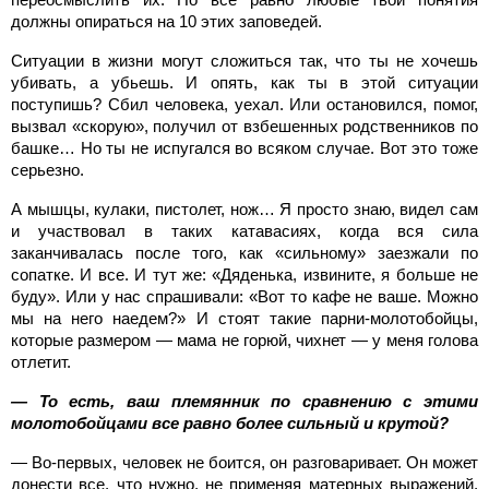
должны опираться на 10 этих заповедей.
Ситуации в жизни могут сложиться так, что ты не хочешь
убивать, а убьешь. И опять, как ты в этой ситуации
поступишь? Сбил человека, уехал. Или остановился, помог,
вызвал «скорую», получил от взбешенных родственников по
башке… Но ты не испугался во всяком случае. Вот это тоже
серьезно.
А мышцы, кулаки, пистолет, нож… Я просто знаю, видел сам
и участвовал в таких катавасиях, когда вся сила
заканчивалась после того, как «сильному» заезжали по
сопатке. И все. И тут же: «Дяденька, извините, я больше не
буду». Или у нас спрашивали: «Вот то кафе не ваше. Можно
мы на него наедем?» И стоят такие парни-молотобойцы,
которые размером — мама не горюй, чихнет — у меня голова
отлетит.
— То есть, ваш племянник по сравнению с этими
молотобойцами все равно более сильный и крутой?
— Во-первых, человек не боится, он разговаривает. Он может
донести все, что нужно, не применяя матерных выражений,