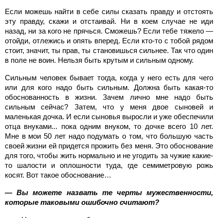
Если можешь найти в себе силы сказать правду и отстоять
эту правду, скажи и отстаивай. Ни в коем случае не иди
назад, ни за кого не прячься. Сможешь? Если тебе тяжело —
отойди, отлежись и опять вперед. Если кто-то с тобой рядом
стоит, значит, ты прав, ты становишься сильнее. Так что один
в поле не воин. Нельзя быть крутым и сильным одному.
Сильным человек бывает тогда, когда у него есть для чего
или для кого надо быть сильным. Должна быть какая-то
обоснованность в жизни. Зачем лично мне надо быть
сильным сейчас? Затем, что у меня двое сыновей и
маленькая дочка. И если сыновья выросли и уже обеспечили
отца внуками... пока одним внуком, то дочке всего 10 лет.
Мне в мои 50 лет надо подумать о том, что большую часть
своей жизни ей придется прожить без меня. Это обоснование
для того, чтобы жить нормально и не угодить за чужие какие-
то шалости и оплошности туда, где семиметровую рожь
косят. Вот такое обоснование…
— Вы можете назвать те черты мужественности,
которые таковыми ошибочно считают?