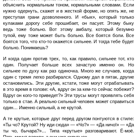
объяснить нормальным тоном, нормальными словами. Если
нужно одернуть, скажет и в жесткой форме, но опять же, не
преступая грани дозволенного. И «бык», который только
кулаками дорогу себе прошибает, он пасует. Этому быку
ведь тоже больно. Вот этому амбалу, который безумно
тупой, ему тоже может быть больно. Все боятся боли. Все
боятся того, что кто-то окажется сильнее. И тогда тебе будет
больно. Понимаешь?
И когда один против трех, то, как правило, сильнее тот, кто
один. Получает больше всех зачастую именно он. Но
сильнее по духу как раз одиночка. Много же случаев, когда
один с тремя легко разбирался. Одному дал в пятак, другие
остановились. Эти другие, кстати, тоже могут отрабатывать
в это время в голове: «А, вдруг он за кем-то сейчас побежит?
Вдруг он кого-то приведет?» Эти трусы могут проявлять себя
только в стае. А реально сильный человек может справиться
один… Именно сильный, а не крутой.
А те крутые, которые друг перед другом понтуются в стиле:
«Ты чо? Крутой? Ну иди сюда» — «Чо?» — «Да ничо!» — «Да
ты чо, бычара?»… Типа «крутые» разговаривают. Ё-моё.
Пять минут варили, а они уже «крутые».