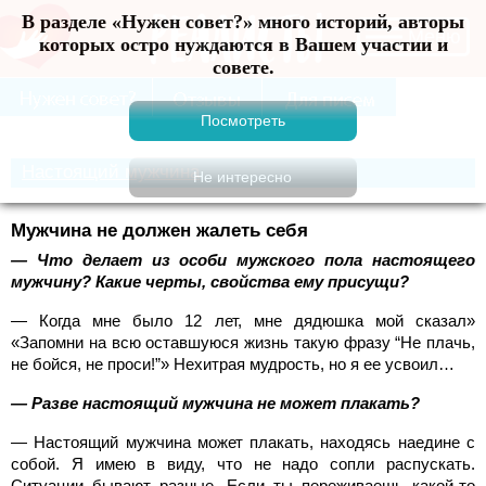
В разделе «Нужен совет?» много историй, авторы
Меню
которых остро нуждаются в Вашем участии и
совете.
Настоящий мужчина
Мужчина не должен жалеть себя
— Что делает из особи мужского пола настоящего
мужчину? Какие черты, свойства ему присущи?
— Когда мне было 12 лет, мне дядюшка мой сказал»
«Запомни на всю оставшуюся жизнь такую фразу “Не плачь,
не бойся, не проси!”» Нехитрая мудрость, но я ее усвоил…
— Разве настоящий мужчина не может плакать?
— Настоящий мужчина может плакать, находясь наедине с
собой. Я имею в виду, что не надо сопли распускать.
Ситуации бывают разные. Если ты переживаешь какой-то