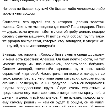
Человек не бывает крутым! Он бывает либо человеком, либо
моральным уродом!
Считается, что крутой тот, у которого цепочка толстая,
«мерс». Опять же «мерседес» где взял? Папа подарил. Папа
— дурак, если думает: «Вот я лопатой гребу деньги, подарю
своему сынуле машину». И вот сынуля собрал группу таких
же уродов вокруг себя, которые ему завидуют, и уверен: «Я
— крутой, а они мне завидуют!»
Знаешь, как говорят: «Хорошо быть умным среди дураков».
У меня есть крестник Алексей. Он был почти сирота, на тот
момент когда мы познакомились, воспитывала бабушка.
Совсем молодой, «зеленый» парнишка, ну а весь такой
серьезный и деловой. Насмотрелся он всякого, находясь со
мною рядом. Была у него тогда одна ситуация, которая могла
его жизнь развернуть на 180 градусов. Очень он понравился
людям определенного круга. Люди очень серьезные и
предложили ему тоже серьезные вещи, причем сразу всё, и
деньги, и дела, и всё остальное. Я не влезал, предоставил
ему самому решить — кем он будет. В общем, он не ушел,
остался, но говорили мы с ним об этом долго. У парня