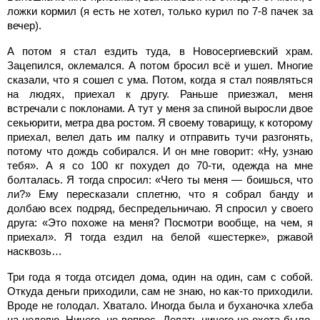
ложки кормил (я есть не хотел, только курил по 7-8 пачек за
вечер).
А потом я стал ездить туда, в Новосергиевский храм.
Зацепился, оклемался. А потом бросил всё и ушел. Многие
сказали, что я сошел с ума. Потом, когда я стал появляться
на людях, приехал к другу. Раньше приезжал, меня
встречали с поклонами. А тут у меня за спиной выросли двое
секьюрити, метра два ростом. Я своему товарищу, к которому
приехал, велел дать им палку и отправить тучи разгонять,
потому что дождь собирался. И он мне говорит: «Ну, узнаю
тебя». А я со 100 кг похудел до 70-ти, одежда на мне
болталась. Я тогда спросил: «Чего ты меня — боишься, что
ли?» Ему пересказали сплетню, что я собрал банду и
долбаю всех подряд, беспредельничаю. Я спросил у своего
друга: «Это похоже на меня? Посмотри вообще, на чем, я
приехал». Я тогда ездил на белой «шестерке», ржавой
насквозь…
Три года я тогда отсидел дома, один на один, сам с собой.
Откуда деньги приходили, сам не знаю, но как-то приходили.
Вроде не голодал. Хватало. Иногда была и буханочка хлеба
на неделю. Ничего, не вопрос. Делать ничего не охота было.