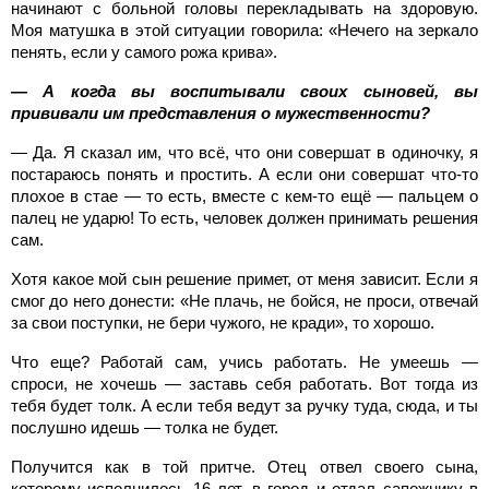
начинают с больной головы перекладывать на здоровую.
Моя матушка в этой ситуации говорила: «Нечего на зеркало
пенять, если у самого рожа крива».
— А когда вы воспитывали своих сыновей, вы
прививали им представления о мужественности?
— Да. Я сказал им, что всё, что они совершат в одиночку, я
постараюсь понять и простить. А если они совершат что-то
плохое в стае — то есть, вместе с кем-то ещё — пальцем о
палец не ударю! То есть, человек должен принимать решения
сам.
Хотя какое мой сын решение примет, от меня зависит. Если я
смог до него донести: «Не плачь, не бойся, не проси, отвечай
за свои поступки, не бери чужого, не кради», то хорошо.
Что еще? Работай сам, учись работать. Не умеешь —
спроси, не хочешь — заставь себя работать. Вот тогда из
тебя будет толк. А если тебя ведут за ручку туда, сюда, и ты
послушно идешь — толка не будет.
Получится как в той притче. Отец отвел своего сына,
которому исполнилось 16 лет, в город и отдал сапожнику в