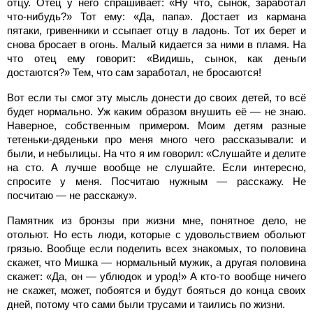
отцу. Отец у него спрашивает: «Ну что, сынок, заработал
что-нибудь?» Тот ему: «Да, папа». Достает из кармана
пятаки, гривенники и ссыпает отцу в ладонь. Тот их берет и
снова бросает в огонь. Малый кидается за ними в пламя. На
что отец ему говорит: «Видишь, сынок, как деньги
достаются?» Тем, что сам заработал, не бросаются!
Вот если ты смог эту мысль донести до своих детей, то всё
будет нормально. Уж каким образом внушить её — не знаю.
Наверное, собственным примером. Моим детям разные
тетеньки-дяденьки про меня много чего рассказывали: и
были, и небылицы. На что я им говорил: «Слушайте и делите
на сто. А лучше вообще не слушайте. Если интересно,
спросите у меня. Посчитаю нужным — расскажу. Не
посчитаю — не расскажу».
Памятник из бронзы при жизни мне, понятное дело, не
отольют. Но есть люди, которые с удовольствием обольют
грязью. Вообще если поделить всех знакомых, то половина
скажет, что Мишка — нормальный мужик, а другая половина
скажет: «Да, он — ублюдок и урод!» А кто-то вообще ничего
не скажет, может, побоятся и будут бояться до конца своих
дней, потому что сами были трусами и таились по жизни.