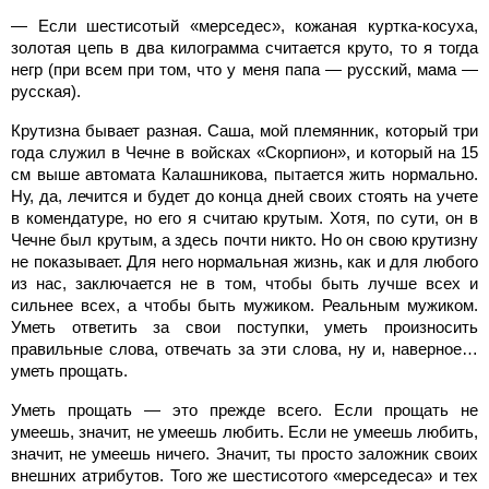
— Если шестисотый «мерседес», кожаная куртка-косуха,
золотая цепь в два килограмма считается круто, то я тогда
негр (при всем при том, что у меня папа — русский, мама —
русская).
Крутизна бывает разная. Саша, мой племянник, который три
года служил в Чечне в войсках «Скорпион», и который на 15
см выше автомата Калашникова, пытается жить нормально.
Ну, да, лечится и будет до конца дней своих стоять на учете
в комендатуре, но его я считаю крутым. Хотя, по сути, он в
Чечне был крутым, а здесь почти никто. Но он свою крутизну
не показывает. Для него нормальная жизнь, как и для любого
из нас, заключается не в том, чтобы быть лучше всех и
сильнее всех, а чтобы быть мужиком. Реальным мужиком.
Уметь ответить за свои поступки, уметь произносить
правильные слова, отвечать за эти слова, ну и, наверное…
уметь прощать.
Уметь прощать — это прежде всего. Если прощать не
умеешь, значит, не умеешь любить. Если не умеешь любить,
значит, не умеешь ничего. Значит, ты просто заложник своих
внешних атрибутов. Того же шестисотого «мерседеса» и тех