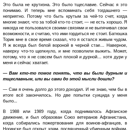
Это была не крутизна. Это было тщеславие. Сейчас я это
понимаю. И теперь мне вспоминать себя тогдашнего —
неприятно. Потому что быть крутым за чей-то счет, когда
многие знают, что за тобой кто-то стоит, — не есть хорошо. Я
никогда не пользовался своими связями и не выпячивал свои
возможности, и считаю, что ими гордиться не стоит. Батюшка
Торик мне в свое время сказал, что я остался живым чудом.
Я ж всегда был белой вороной в черной стае… Наверное,
наверху что-то щелкнуло, и мне позволили выжить. Может,
потому, что я не совсем был плохой и дурной… хотя дури у
меня и сейчас хватает.
— Вам кто-то помог понять, что вы были дурным и
тщеславным, или вы сами до этой мысли дошли?
— Сам я очень долго до этого доходил. И не знаю, чем бы в
итоге всё закончилось. Но две попытки суицида у меня
было...
В 1988 или 1989 году, когда поднималось Афганское
движение, и был образован Союз ветеранов Афганистана,
когда собирались пожертвования для воинов-афганцев, в
Ногинске был открыт храм, посвященный убиенным войнам,