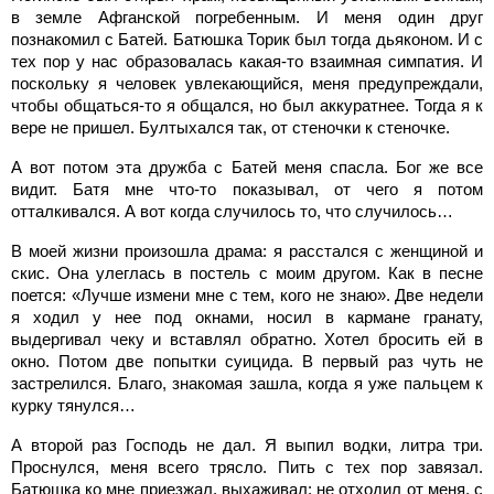
в земле Афганской погребенным. И меня один друг
познакомил с Батей. Батюшка Торик был тогда дьяконом. И с
тех пор у нас образовалась какая-то взаимная симпатия. И
поскольку я человек увлекающийся, меня предупреждали,
чтобы общаться-то я общался, но был аккуратнее. Тогда я к
вере не пришел. Бултыхался так, от стеночки к стеночке.
А вот потом эта дружба с Батей меня спасла. Бог же все
видит. Батя мне что-то показывал, от чего я потом
отталкивался. А вот когда случилось то, что случилось…
В моей жизни произошла драма: я расстался с женщиной и
скис. Она улеглась в постель с моим другом. Как в песне
поется: «Лучше измени мне с тем, кого не знаю». Две недели
я ходил у нее под окнами, носил в кармане гранату,
выдергивал чеку и вставлял обратно. Хотел бросить ей в
окно. Потом две попытки суицида. В первый раз чуть не
застрелился. Благо, знакомая зашла, когда я уже пальцем к
курку тянулся…
А второй раз Господь не дал. Я выпил водки, литра три.
Проснулся, меня всего трясло. Пить с тех пор завязал.
Батюшка ко мне приезжал, выхаживал: не отходил от меня, с