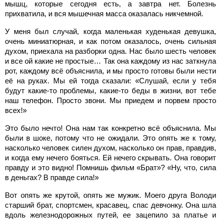
мышц, которые сегодня есть, а завтра нет. Болезнь
прихватила, и вся мышечная масса оказалась никчемной.
У меня был случай, когда маленькая худенькая девушка,
очень миниатюрная, и как потом оказалось, очень сильная
духом, приехала на разборки одна. Нас было шесть человек
и все ой какие не простые… Так она каждому из нас заткнула
рот, каждому всё объяснила, и мы просто готовы были нести
её на руках. Мы ей тогда сказали: «Слушай, если у тебя
будут какие-то проблемы, какие-то беды в жизни, вот тебе
наш телефон. Просто звони. Мы приедем и порвем просто
всех!»
Это было нечто! Она нам так конкретно всё объяснила. Мы
были в шоке, потому что не ожидали. Это опять же к тому,
насколько человек силен духом, насколько он прав, правдив,
и когда ему нечего бояться. Ей нечего скрывать. Она говорит
правду и это видно! Помнишь фильм «Брат»? «Ну, что, сила
в деньгах? В правде сила!»
Вот опять же крутой, опять же мужик. Моего друга Володи
старший брат, спортсмен, красавец, спас девчонку. Она шла
вдоль железнодорожных путей, ее зацепило за платье и