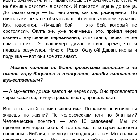
не бежишь свистеть в свисток. И при этом идешь до конца.
До какого конца — Бог его знает, как оно развернется. Но
опять-таки речь не обязательно об использовании кулаков.
Как говорится, «Лучший бой — это бой, который не
состоялся». Опять же, уже понимаешь это, пройдя через
какие-то внутренние переживания, испытания, через те же
самые слезы. Я, например, думал в свое время, что я
плакать разучился. Ничего. Ревел белугой! Диван, иконы и
подушка — вот они все это знают.
— Может человек не быть физически сильным и не
иметь гору бицепсов и трицепсов, чтобы считаться
мужественным?
— А мужество доказывается не через силу. Оно проявляется
через характер, целеустремленность, правильность.
Вот есть такой термин «понятия». По каким понятиям ты
живешь по жизни? По человеческим или по блатным?
Человеческие понятия — это 10 заповедей. Мы их
преломляем через себя. В той форме, в которой заповеди
написаны в Библии, они могут не подходить нам. Мы должны
переосмыслить их. Но все равно любые твои понятия