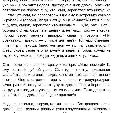
ученики. Проходит неделя, приходит сынок домой. Мать его
встречает на пороге: «Ну, что, сын, заработал что-нибудь?»
— «Да нет, мам, не заработал». Она ему быстренько сунула
5 рублей и говорит: «Иди к отцу, он в комнате». Отец сыну:
«Ну, что, сынок, заработал что-нибудь?» — «Да, бать. Вот 5
рублей». Отец берет эти деньги и, не глядя, раз — в огонь.
Потом берет ремень, выпорол сына и говорит: «Ну,
сознавайся, щенок, — учился или нет?» Тот ему отвечает:
«Нет, пап. Некогда было учиться — гулял, развлекался».
Отец снова берет его за ручку и ведет в город, кожемяке
отдал в ученики. Проходит неделя, и опять в гулянках.
Сын после возвращения сразу к матери: «Мам, помоги!» Та
ему опять 5 рублей дала. Сын идет к отцу, показывает
«заработанное», и опять видит, как отец выбрасывает деньги
в огонь. Опять за ремень, опять выпорол и предупреждает:
«Еще раз так поступишь, отлучу от дома!» Потом берет сына
за руку и отводит к угольщику со словами: «Пока деньги не
заработаешь, домой вообще не приходи!»
Неделю нет сына, вторую, месяц прошел. Возвращается сын
домой, весь грязный, рваный, руки в заусенцах и прямиком к