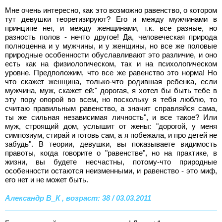
Мне очень интересно, как это возможно равенство, о котором
тут девушки теоретизируют? Его и между мужчинами в
принципе нет, и между женщинами, т.к. все разные, но
разность полов - нечто другое! Да, человеческая природа
полноценна и у мужчины, и у женщины, но все же половые
природные особенности обуславливают это различие, и оно
есть как на физиологическом, так и на психологическом
уровне. Предположим, что все же равенство это норма! Но
что скажет женщина, только-что родившая ребенка, если
мужчина, муж, скажет ей:" дорогая, я хотел бы быть тебе в
эту пору опорой во всем, но поскольку я тебя люблю, то
считаю правильным равенство, а значит справляйся сама,
ты же сильная независимая личность", и все такое? Или
муж, строящий дом, услышит от жены: "дорогой, у меня
симпозиум, стирай и готовь сам, а я побежала, и про детей не
забудь". В теории, девушки, вы показываете видимость
правоты, когда говорите о "равенстве", но на практике, в
жизни, вы будете несчастны, потому-что природные
особенности остаются неизменными, и равенство - это миф,
его нет и не может быть.
Александр В_К , возраст: 38 / 03.03.2011