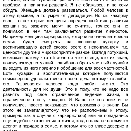
проблем, и принятия решений. Я не обижаюсь, и не хочу
обидть. Женщина должна развиваться. Любой человек к
этому призван, а то умрет от деградации. Но т.к. каждому
свое, то некоторые женщины определенный вид развития
женщин за развитие могут не считать, точнее они не
понимают, в чем там заключается развитие личностое.
Например женщина карьеристка, которой не очень интересна
семья, будет смотреть на женщину кухарку и
воспитыюващую детей скорее всего с непониманием, т.к.
ценности другие и мировосприятие разное. Взгляд потухший,
возможен потому что ей хочется что-то еще, кто их знает,
почему взгляд потухший... ошибочно брать частный случай и
выводить из него правило и обобщение для всех частностей.
Есть кухарки и воспитательницы которые получаются
неимоверное удовольствие от своего дела, потому что любят
его. Развивается человек когда любит что-то. Это
деятельность для их души. Это к тому, что не надо все
равнять под свое ограниченное видение жизни, а
ограниченное оно у каждого. И Ваше не согласие и не
понимание, просто показывает, что возможно в жизни Вы
этого не заметили(потому что не расположены к этому,
примерно как в случае с карьеристкой) или не попадались
еще подобные отношения в жизни, когда глава не потомучто
деспот и порядок в семье, а потому что во главе доверие и