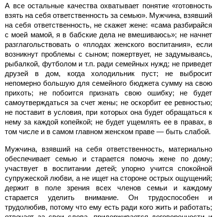
А все остальные качества охватывает понятие «готовность
взять на себя ответственность за семью». Мужчина, взявший
на себя ответственность, не скажет жене: «сама разбирайся
с моей мамой, я в бабские дела не вмешиваюсь»; не начнет
разглагольствовать о «плодах женского воспитания», если
возникнут проблемы с сыном; пожертвует, не задумываясь,
рыбалкой, футболом и т.п. ради семейных нужд; не приведет
друзей в дом, когда холодильник пуст; не выбросит
непомерно большую для семейного бюджета сумму на свою
прихоть; не побоится признать свою ошибку; не будет
самоутверждаться за счет жены; не оскорбит ее ревностью;
не поставит в условия, при которых она будет обращаться к
нему за каждой копейкой; не будет ущемлять ее в правах, в
том числе и в самом главном женском праве — быть слабой.
Мужчина, взявший на себя ответственность, материально
обеспечивает семью и старается помочь жене по дому;
участвует в воспитании детей; упорно учится спокойной
супружеской любви, а не ищет на стороне острых ощущений;
держит в поле зрения всех членов семьи и каждому
старается уделить внимание. Он трудоспособен и
трудолюбив, потому что ему есть ради кого жить и работать;
отвечает за свои слова, придерживается договоренности и