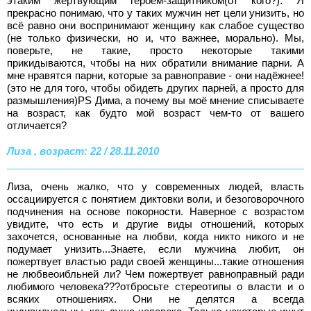
этаким жертвующим героем-защитником(от кого?). Я
прекрасно понимаю, что у таких мужчин нет цели унизить, но
всё равно они воспринимают женщину как слабое существо
(не только физически, но и, что важнее, морально). Мы,
поверьте, не такие, просто некоторые такими
прикидываются, чтобы на них обратили внимание парни. А
мне нравятся парни, которые за равноправие - они надёжнее!
(это не для того, чтобы обидеть других парней, а просто для
размышления)PS Дима, а почему вы моё мнение списываете
на возраст, как будто мой возраст чем-то от вашего
отличается?
Лиза , возраст: 22 / 28.11.2010
Лиза, очень жалко, что у современных людей, власть
оссациируется с понятием диктовки воли, и безоговорочного
подчинения на основе покорности. Наверное с возрастом
увидите, что есть и другие виды отношений, которых
захочется, основанные на любви, когда никто никого и не
подумает унизить...Знаете, если мужчина любит, он
пожертвует властью ради своей женщины...такие отношения
не любвеоибльней ли? Чем пожертвует равноправный ради
любимого человека???отбросьте стереотипы о власти и о
всяких отношениях. Они не делятся а всегда