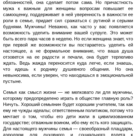
обязанностей, она сделает потом сама. Но причастность
мужа к важным для женщины вопросам повышает ее
самооценку, поддерживает в ней уверенность в важности ее
роли в семье, придает сил сражаться с рутиной и серыми
буднями. Мужчины! Неважно, как часто у вас появляется
возможность уделить внимание вашей супруге. Это может
быть всего пара часов в неделю. Но если женщина знает, что
при первой же возможности вы постараетесь уделить ей
настоящее, а не формальное внимание, что ваша душа
отзовется на ее радости и печали, она будет терпеливо
ждать. Ведь жажда переносится куда легче, если знаешь,
что идешь к роднику душевного общения. Но она
невыносима, если уверен, что находишься в эмоциональной
пустыне.
Семья как смысл жизни — не мелковато ли для мужчины,
которому предопределено играть в обществе главную роль?
Ничуть. Хороший семьянин будет хорошим учителем, так как
ему не чужды идеалы; ответственным политиком, потому что
мечтает о том, чтобы его дети жили в цивилизованном
государстве; отважным воином, ибо ему есть кого защищать.
Для настоящего мужчины семья — своеобразный плацдарм,
аэродром для духовного и социального взлета к