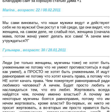
Благодарю сайт за хорошую статью! Дима +1
Marina , возраст: 22 / 08.02.2011
Мы сами виноваты, что наши мужики ведут и действуют
себя не по мужски! Они ростут в той среде, где они видят, что
женщина, на самом деле, не слабый пол, женщина (сначала
мама, потом жена) умеет делать все сама! "А зачем мне
утруждаться?!"
Гульнара , возраст: 30 / 28.01.2011
Люди (не только женщины, мужчины тоже) не хотят быть
униженными не потому что не умеют противостоять(а я ещё
как умею!), а ПРОСТО не хотят быть униженными. И ищут
равноправия не потому что хотят качать права, а потому что
НЕ хотят качать права. Чем пожертвует равноправный ради
любимого человека? А ничем. Будет просто любить и
наслаждаться тем, что его любят. Жертвовать всегда
найдётся чем, почему именно властью? А почему же
некоторые мужчины боятся равноправия, потому что им
нечем жертвовать, кроме власти? Во-первых, их никто не
просит жертвовать, а во-вторых им просто нравится быть