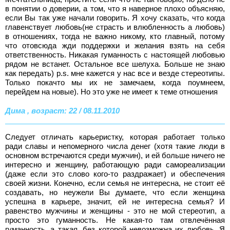
в понятии о доверии, а том, что я наверное плохо объясняю,
если Вы так уже начали говорить. Я хочу сказать, что когда
главенствует любовь(не страсть и влюбленность а любовь)
в отношениях, тогда не важно никому, кто главный, потому
что отовсюда жди поддержки и желания взять на себя
ответственность. Никакая гуманность с настоящей любовью
рядом не встанет. Остальное все шелуха. Больше не знаю
как передать) p.s. мне кажется у нас все и везде стереотипы.
Только покачто мы их не замечаем, когда поумнеем,
перейдем на новые). Но это уже не имеет к теме отношения
Дима , возраст: 22 / 08.11.2010
Следует отличать карьеристку, которая работает только
ради славы и непомерного числа денег (хотя такие люди в
основном встречаются среди мужчин), и ей больше ничего не
интересно и женщину, работающую ради самореализации
(даже если это слово кого-то раздражает) и обеспечения
своей жизни. Конечно, если семья не интересна, не стоит её
создавать, но неужели Вы думаете, что если женщина
успешна в карьере, значит, ей не интересна семья? И
равенство мужчины и женщины - это не мой стереотип, а
просто это гуманность. Не какая-то там отвлечённая
гуманность, а такая, без которой невозможна их любовь. Я