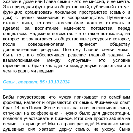
Хозяин в доме или Глава семьи - это не миссия, и не мечта.
Это природная функция и общественный, публичный статус.
функция: организовать локальное пространство (семью и
дом) с целью выживания и воспроизводства. Публичный
статус: лицо, которое отвечает(или должно отвечать в
идеале) за воспитание надежного потомства перед
обществом. Надежное потомство - это такое потомство, на
которое не зря потрачены общественные ресурсы и которое,
после совершеннолетия, принесет обществу
дополнительные ресурсы. Поэтому Главой семьи может
быть тот, кто обеспечивает решение главной задачи. А
взаимопонимание между супругами- это условие
гармоничного брака как сделки между двумя взрослыми и в
чем-то равными людьми.
Серж , возраст: 55 / 10.10.2014
Бабы почувствовав что мужик прикрывает по семейным
фронтам, наглеют и отрываются от семьи. Жизненный опыт
брак 14 лет.Помог Жене встать на ноги, воспитывал сына,
отпускал на конференции - нужно было для диссертации,
позволял участвовать в бизнесе. Итог она просто забила на
семью - в принципе! Мы на грани развода! Насколько моих
душевных сил хватает, держу семью. не ухожу. Сына