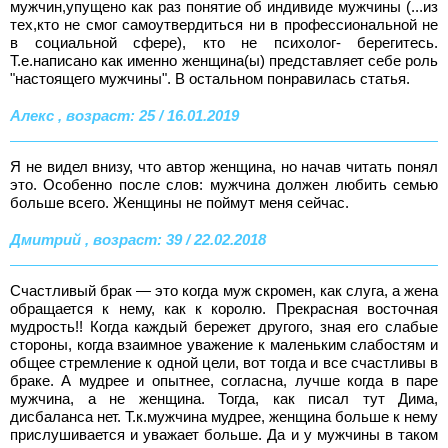
мужчин,упущено как раз понятие об индивиде мужчины (...из
тех,кто не смог самоутвердиться ни в профессиональной не
в социальной сфере), кто не психолог- берегитесь.
Т.е.написано как именно женщина(ы) представляет себе роль
"настоящего мужчины". В остальном понравилась статья.
Алекс , возраст: 25 / 16.01.2019
Я не видел внизу, что автор женщина, но начав читать понял
это. Особенно после слов: мужчина должен любить семью
больше всего. Женщины не поймут меня сейчас.
Дмитрий , возраст: 39 / 22.02.2018
Счастливый брак — это когда муж скромен, как слуга, а жена
обращается к нему, как к королю. Прекрасная восточная
мудрость!! Когда каждый бережет другого, зная его слабые
стороны, когда взаимное уважение к маленьким слабостям и
общее стремление к одной цели, вот тогда и все счастливы в
браке. А мудрее и опытнее, согласна, лучше когда в паре
мужчина, а не женщина. Тогда, как писал тут Дима,
дисбаланса нет. Т.к.мужчина мудрее, женщина больше к нему
прислушивается и уважает больше. Да и у мужчины в таком