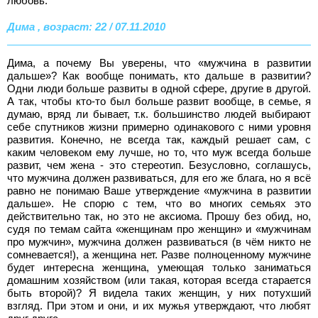
любовь.
Дима , возраст: 22 / 07.11.2010
Дима, а почему Вы уверены, что «мужчина в развитии
дальше»? Как вообще понимать, кто дальше в развитии?
Одни люди больше развиты в одной сфере, другие в другой.
А так, чтобы кто-то был больше развит вообще, в семье, я
думаю, вряд ли бывает, т.к. большинство людей выбирают
себе спутников жизни примерно одинакового с ними уровня
развития. Конечно, не всегда так, каждый решает сам, с
каким человеком ему лучше, но то, что муж всегда больше
развит, чем жена - это стереотип. Безусловно, соглашусь,
что мужчина должен развиваться, для его же блага, но я всё
равно не понимаю Ваше утверждение «мужчина в развитии
дальше». Не спорю с тем, что во многих семьях это
действительно так, но это не аксиома. Прошу без обид, но,
судя по темам сайта «женщинам про женщин» и «мужчинам
про мужчин», мужчина должен развиваться (в чём никто не
сомневается!), а женщина нет. Разве полноценному мужчине
будет интересна женщина, умеющая только заниматься
домашним хозяйством (или такая, которая всегда старается
быть второй)? Я видела таких женщин, у них потухший
взгляд. При этом и они, и их мужья утверждают, что любят