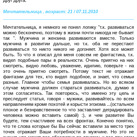
друг друга.
Мечтательница , возраст: 21 / 07.11.2010
Мечтательница, я немного не понял логику "т.к. развиваться
можно бесконечно, поэтому в жизни почти никогда не бывает
так ". Мужчина и жензина развиваются вместе. Только
мужчина в развитии дальше, но т.к. оба не перестают
развиваться то никто никого не догоняет. Хотя все может
быть. То что я описал для меня совсем не фантастика, т.к.
видел подобные пары в реальности. Очень приятно на них
смотреть, видно любовь, уважение, идилию, поверьте - на
это очень приятно смотреть. Потому текст не отражает
фантазии для тех, кто видел подобное, и знает, что семьи
разные. Главное чтобы семья развивалась. Но во всяком
случае мужчина должен стараться развиваться, думаю в
этом согласитесь. Так повторюсь, что имеено эту цель и
преследует статья, говоря - мужики, развивайтесь по всем
направлениям кроме похотей и корысти эгоизма ...(остальное
плохое и безнравственное то что заставляет деградировать
человека можно вставить самой) :), и чем развитее Вы
будете, тем счастливее на всех фронтах. Конечно понятно,
что те слова которые бы Вы сейчас вставили за место трех
точек отражает Ваши потребности в мужчине. Но это не