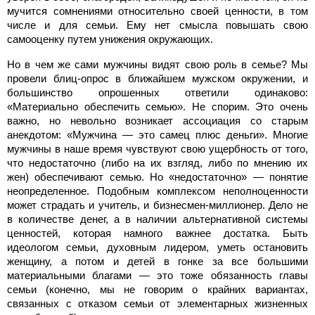
мучится сомнениями относительно своей ценности, в том
числе и для семьи. Ему нет смысла повышать свою
самооценку путем унижения окружающих.
Но в чем же сами мужчины видят свою роль в семье? Мы
провели блиц-опрос в ближайшем мужском окружении, и
большинство опрошенных ответили одинаково:
«Материально обеспечить семью». Не спорим. Это очень
важно, но невольно возникает ассоциация со старым
анекдотом: «Мужчина — это самец плюс деньги». Многие
мужчины в наше время чувствуют свою ущербность от того,
что недостаточно (либо на их взгляд, либо по мнению их
жен) обеспечивают семью. Но «недостаточно» — понятие
неопределенное. Подобным комплексом неполноценности
может страдать и учитель, и бизнесмен-миллионер. Дело не
в количестве денег, а в наличии альтернативной системы
ценностей, которая намного важнее достатка. Быть
идеологом семьи, духовным лидером, уметь остановить
женщину, а потом и детей в гонке за все большими
материальными благами — это тоже обязанность главы
семьи (конечно, мы не говорим о крайних вариантах,
связанных с отказом семьи от элементарных жизненных