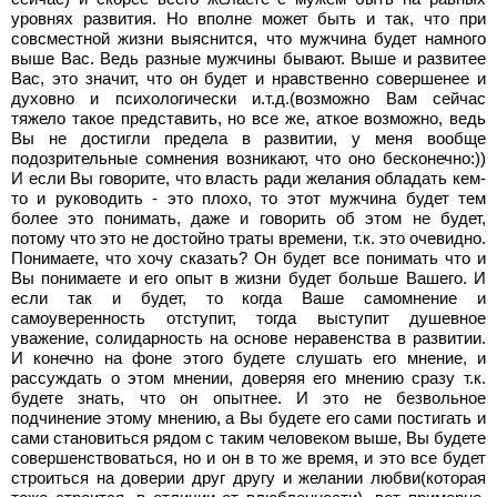
уровнях развития. Но вполне может быть и так, что при
совсместной жизни выяснится, что мужчина будет намного
выше Вас. Ведь разные мужчины бывают. Выше и развитее
Вас, это значит, что он будет и нравственно совершенее и
духовно и психологически и.т.д.(возможно Вам сейчас
тяжело такое представить, но все же, аткое возможно, ведь
Вы не достигли предела в развитии, у меня вообще
подозрительные сомнения возникают, что оно бесконечно:))
И если Вы говорите, что власть ради желания обладать кем-
то и руководить - это плохо, то этот мужчина будет тем
более это понимать, даже и говорить об этом не будет,
потому что это не достойно траты времени, т.к. это очевидно.
Понимаете, что хочу сказать? Он будет все понимать что и
Вы понимаете и его опыт в жизни будет больше Вашего. И
если так и будет, то когда Ваше самомнение и
самоуверенность отступит, тогда выступит душевное
уважение, солидарность на основе неравенства в развитии.
И конечно на фоне этого будете слушать его мнение, и
рассуждать о этом мнении, доверяя его мнению сразу т.к.
будете знать, что он опытнее. И это не безвольное
подчинение этому мнению, а Вы будете его сами постигать и
сами становиться рядом с таким человеком выше, Вы будете
совершенствоваться, но и он в то же время, и это все будет
строиться на доверии друг другу и желании любви(которая