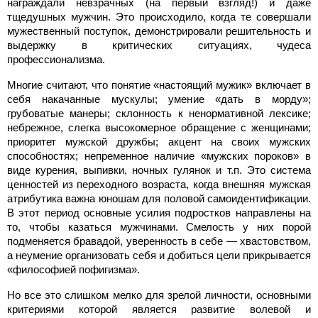
награждали невзрачных (на первый взгляд!) и даже
тщедушных мужчин. Это происходило, когда те совершали
мужественный поступок, демонстрировали решительность и
выдержку в критических ситуациях, чудеса
профессионализма.
Многие считают, что понятие «настоящий мужик» включает в
себя накачанные мускулы; умение «дать в морду»;
грубоватые манеры; склонность к ненормативной лексике;
небрежное, слегка высокомерное обращение с женщинами;
приоритет мужской дружбы; акцент на своих мужских
способностях; непременное наличие «мужских пороков» в
виде курения, выпивки, ночных гулянок и т.п. Это система
ценностей из переходного возраста, когда внешняя мужская
атрибутика важна юношам для половой самоидентификации.
В этот период основные усилия подростков направлены на
то, чтобы казаться мужчинами. Смелость у них порой
подменяется бравадой, уверенность в себе — хвастовством,
а неумение организовать себя и добиться цели прикрывается
«философией пофигизма».
Но все это слишком мелко для зрелой личности, основными
критериями которой является развитие волевой и