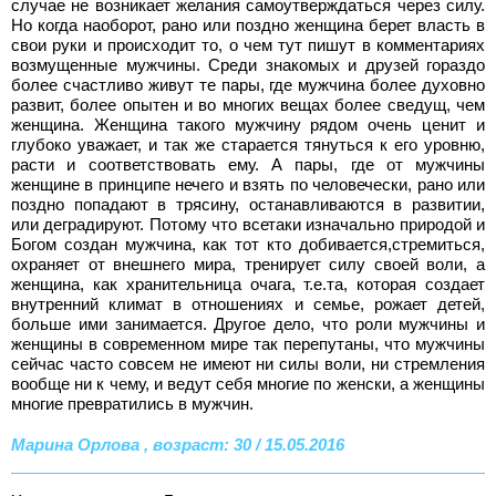
случае не возникает желания самоутверждаться через силу.
Но когда наоборот, рано или поздно женщина берет власть в
свои руки и происходит то, о чем тут пишут в комментариях
возмущенные мужчины. Среди знакомых и друзей гораздо
более счастливо живут те пары, где мужчина более духовно
развит, более опытен и во многих вещах более сведущ, чем
женщина. Женщина такого мужчину рядом очень ценит и
глубоко уважает, и так же старается тянуться к его уровню,
расти и соответствовать ему. А пары, где от мужчины
женщине в принципе нечего и взять по человечески, рано или
поздно попадают в трясину, останавливаются в развитии,
или деградируют. Потому что всетаки изначально природой и
Богом создан мужчина, как тот кто добивается,стремиться,
охраняет от внешнего мира, тренирует силу своей воли, а
женщина, как хранительница очага, т.е.та, которая создает
внутренний климат в отношениях и семье, рожает детей,
больше ими занимается. Другое дело, что роли мужчины и
женщины в современном мире так перепутаны, что мужчины
сейчас часто совсем не имеют ни силы воли, ни стремления
вообще ни к чему, и ведут себя многие по женски, а женщины
многие превратились в мужчин.
Марина Орлова , возраст: 30 / 15.05.2016