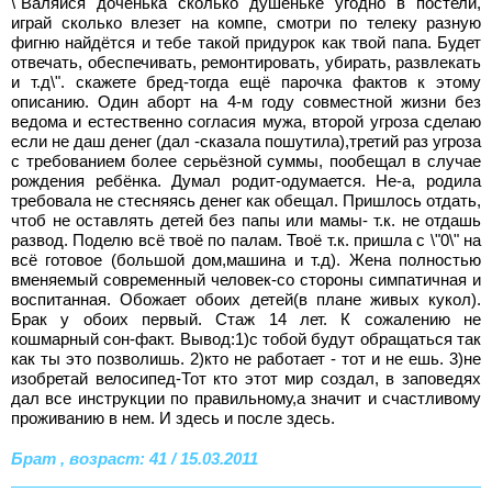
\"Валяйся доченька сколько душеньке угодно в постели,
играй сколько влезет на компе, смотри по телеку разную
фигню найдётся и тебе такой придурок как твой папа. Будет
отвечать, обеспечивать, ремонтировать, убирать, развлекать
и т.д\". скажете бред-тогда ещё парочка фактов к этому
описанию. Один аборт на 4-м году совместной жизни без
ведома и естественно согласия мужа, второй угроза сделаю
если не даш денег (дал -сказала пошутила),третий раз угроза
с требованием более серьёзной суммы, пообещал в случае
рождения ребёнка. Думал родит-одумается. Не-а, родила
требовала не стесняясь денег как обещал. Пришлось отдать,
чтоб не оставлять детей без папы или мамы- т.к. не отдашь
развод. Поделю всё твоё по палам. Твоё т.к. пришла с \"0\" на
всё готовое (большой дом,машина и т.д). Жена полностью
вменяемый современный человек-со стороны симпатичная и
воспитанная. Обожает обоих детей(в плане живых кукол).
Брак у обоих первый. Стаж 14 лет. К сожалению не
кошмарный сон-факт. Вывод:1)с тобой будут обращаться так
как ты это позволишь. 2)кто не работает - тот и не ешь. 3)не
изобретай велосипед-Тот кто этот мир создал, в заповедях
дал все инструкции по правильному,а значит и счастливому
проживанию в нем. И здесь и после здесь.
Брат , возраст: 41 / 15.03.2011