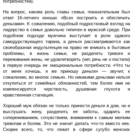
потребностей).
На вопрос, какова роль главы семьи, показательным был
ответ 16-летнего юноши: «Всех построить и обеспечить
деньгами». К сожалению, подобный подростковый взгляд на
лидерство в семье довольно типичен в мужской среде. При
подобном подходе мужчина выступает в роли эдакого
самодурствующего тирана, а деньги рассматриваются как
своеобразная индульгенция на право не вникать в бытовые
проблемы, в жизнь семьи, не разделять тревоги и
переживания жены, не удовлетворять (нет, речь не о постели)
в первую очередь ее эмоциональные потребности. «Что ты
от меня хочешь, я же приношу деньги» — звучит, к
сожалению, во многих семьях. Но никакими деньгами нельзя
откупиться от семейных обязанностей, тем более ими не
компенсируется черствость, душевная глухота и
нравственная стагнация.
Хороший муж обязан не только принести деньги в дом, но и
выслушать жену, разделить ее заботы, одарить ее
сопереживанием, сочувствием, вниманием к самым мелким
тревогам и болям. Это не значит делать что-то вместо нее.
Скорее всего, то, что лежит в сфере сугубо женских