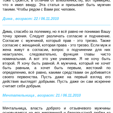
тоже строится, в отличии от влюбленности), вот примерно,
что я имел ввиду. Эта статья и призывает быть мужчин
такими. Чтобы рядом с Вами рос человек.
Дима , возраст: 22 / 06.11.2010
Дима, спасибо за полемику, но я всё равно не понимаю Вашу
точку зрения. Следует различать согласие и подчинение.
Согласие с мужчиной, который прав - это трезво. Также
согласие с женщиной, которая права - это трезво. Если муж и
жена живут в согласии, вопрос о подчинении для них
неактуален, следовательно, функция главы чисто
номинальная. А вот это уже унижение. Я не хочу быть
второй. Я хочу быть равной. А мужчина, который не хочет
быть равным, а хочет быть первым, жестокий по
определению, всё равно, какими средствами он добивается
своего первенства. Пусть даже на первый взгляд его
действия выглядят добрыми. Пусть даже он сам искренне
считает себя добрым.
Мечтательница , возраст: 21 / 06.11.2010
Мечтальница, власть доброго и отзывчевого мужчины
основывается на его жертвенной и безкорыстной любви ко