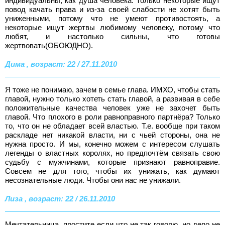
индивидуальны, как душа человека. Только некоторые ищут
повод качать права и из-за своей слабости не хотят быть
униженными, потому что не умеют противостоять, а
некоторые ищут жертвы любимому человеку, потому что
любят, и настолько сильны, что готовы
жертвовать(ОБОЮДНО).
Дима , возраст: 22 / 27.11.2010
Я тоже не понимаю, зачем в семье глава. ИМХО, чтобы стать
главой, нужно только хотеть стать главой, а развивая в себе
положительные качества человек уже не захочет быть
главой. Что плохого в роли равноправного партнёра? Только
то, что он не обладает всей властью. Т.е. вообще при таком
раскладе нет никакой власти, ни с чьей стороны, она не
нужна просто. И мы, конечно можем с интересом слушать
легенды о властных королях, но предпочтём связать свою
судьбу с мужчинами, которые признают равноправие.
Совсем не для того, чтобы их унижать, как думают
несознательные люди. Чтобы они нас не унижали.
Лиза , возраст: 22 / 26.11.2010
Мечтательница, простите если что не так говорю, но дело не