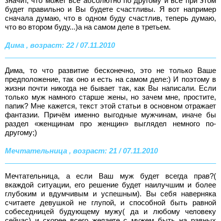
значит, что может все абсолютно по другому и все при этом
будет правильно и Вы будете счастливы. Я вот например
сначала думаю, что в одном буду счастлив, теперь думаю,
что во втором буду...)а на самом деле в третьем.
Дима , возраст: 22 / 07.11.2010
Дима, то что развитие бесконечно, это не только Ваше
предположение, так оно и есть на самом деле:) И поэтому в
жизни почти никогда не бывает так, как Вы написали. Если
только муж намного старше жены, но зачем мне, простите,
папик? Мне кажется, текст этой статьи в основном отражает
фантазии. Причём именно выгодные мужчинам, иначе бы
раздел «женщинам про женщин» выглядел немного по-
другому;)
Мечтательница , возраст: 21 / 07.11.2010
Мечтательница, а если Ваш муж будет всегда прав?(
вкаждой ситуации, его решение будет наилучшим и более
глубоким и вдумчивым и успешным). Вы себя наверняка
считаете девушкой не глупой, и способной быть равной
собеседницей будующему мужу( да и любому человеку
сейчас) и скорее всего желаете с мужем быть на равных