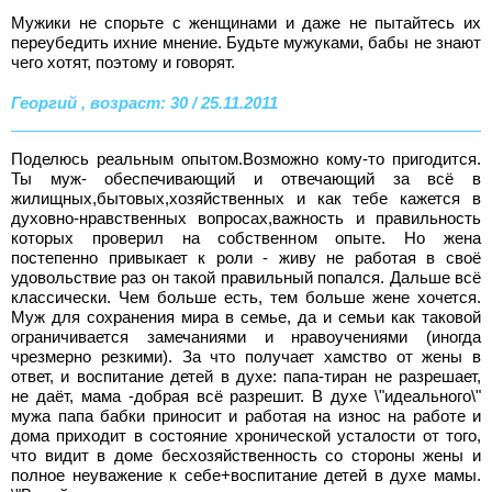
Мужики не спорьте с женщинами и даже не пытайтесь их
переубедить ихние мнение. Будьте мужуками, бабы не знают
чего хотят, поэтому и говорят.
Георгий , возраст: 30 / 25.11.2011
Поделюсь реальным опытом.Возможно кому-то пригодится.
Ты муж- обеспечивающий и отвечающий за всё в
жилищных,бытовых,хозяйственных и как тебе кажется в
духовно-нравственных вопросах,важность и правильность
которых проверил на собственном опыте. Но жена
постепенно привыкает к роли - живу не работая в своё
удовольствие раз он такой правильный попался. Дальше всё
классически. Чем больше есть, тем больше жене хочется.
Муж для сохранения мира в семье, да и семьи как таковой
ограничивается замечаниями и нравоучениями (иногда
чрезмерно резкими). За что получает хамство от жены в
ответ, и воспитание детей в духе: папа-тиран не разрешает,
не даёт, мама -добрая всё разрешит. В духе \"идеального\"
мужа папа бабки приносит и работая на износ на работе и
дома приходит в состояние хронической усталости от того,
что видит в доме бесхозяйственность со стороны жены и
полное неуважение к себе+воспитание детей в духе мамы.