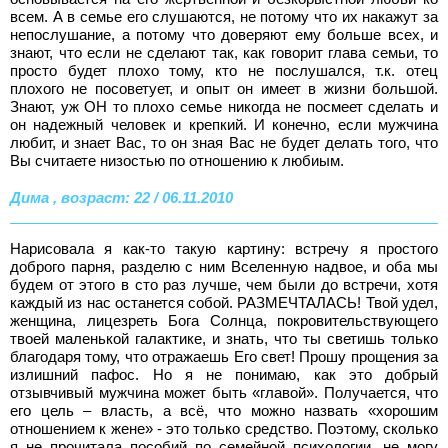
всем. А в семье его слушаются, не потому что их накажут за
непослушание, а потому что доверяют ему больше всех, и
знают, что если не сделают так, как говорит глава семьи, то
просто будет плохо тому, кто не послушался, т.к. отец
плохого не посоветует, и опыт он имеет в жизни большой.
Знают, уж ОН то плохо семье никогда не посмеет сделать и
он надежный человек и крепкий. И конечно, если мужчина
любит, и знает Вас, то он зная Вас не будет делать того, что
Вы считаете низостью по отношению к любиым.
Дима , возраст: 22 / 06.11.2010
Нарисовала я как-то такую картину: встречу я простого
доброго парня, разделю с ним Вселенную надвое, и оба мы
будем от этого в сто раз лучше, чем были до встречи, хотя
каждый из нас останется собой. РАЗМЕЧТАЛАСЬ! Твой удел,
женщина, лицезреть Бога Солнца, покровительствующего
твоей маленькой галактике, и знать, что ты светишь только
благодаря тому, что отражаешь Его свет! Прошу прощения за
излишний пафос. Но я не понимаю, как это добрый
отзывчивый мужчина может быть «главой». Получается, что
его цель – власть, а всё, что можно назвать «хорошим
отношением к жене» - это только средство. Поэтому, сколько
я не прочитала пособий по семейной психологии, не могу