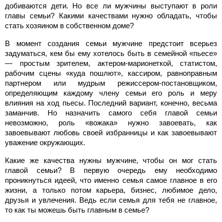
добиваются дети. Но все ли мужчины выступают в роли
главы семьи? Какими качествами нужно обладать, чтобы
стать хозяином в собственном доме?
В момент создания семьи мужчине предстоит всерьез
задуматься, кем бы ему хотелось быть в семейной «пьесе»
— простым зрителем, актером-марионеткой, статистом,
рабочим сцены «куда пошлют», кассиром, равноправным
партнером или мудрым режиссером-постановщиком,
определяющим каждому члену семьи его роль и меру
влияния на ход пьесы. Последний вариант, конечно, весьма
заманчив. Но назначить самого себя главой семьи
невозможно, роль «вожака» нужно завоевать, как
завоевывают любовь своей избранницы и как завоевывают
уважение окружающих.
Какие же качества нужны мужчине, чтобы он мог стать
главой семьи? В первую очередь ему необходимо
проникнуться идеей, что именно семья самое главное в его
жизни, а только потом карьера, бизнес, любимое дело,
друзья и увлечения. Ведь если семья для тебя не главное,
то как ты можешь быть главным в семье?