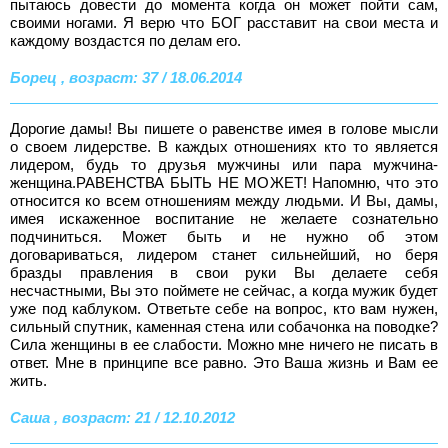
пытаюсь довести до момента когда он может пойти сам,
своими ногами. Я верю что БОГ расставит на свои места и
каждому воздастся по делам его.
Борец , возраст: 37 / 18.06.2014
Дорогие дамы! Вы пишете о равенстве имея в голове мысли
о своем лидерстве. В каждых отношениях кто то является
лидером, будь то друзья мужчины или пара мужчина-
женщина.РАВЕНСТВА БЫТЬ НЕ МОЖЕТ! Напомню, что это
относится ко всем отношениям между людьми. И Вы, дамы,
имея искаженное воспитание не желаете сознательно
подчиниться. Может быть и не нужно об этом
договариваться, лидером станет сильнейший, но беря
бразды правления в свои руки Вы делаете себя
несчастными, Вы это поймете не сейчас, а когда мужик будет
уже под каблуком. Ответьте себе на вопрос, кто вам нужен,
сильный спутник, каменная стена или собачонка на поводке?
Сила женщины в ее слабости. Можно мне ничего не писать в
ответ. Мне в принципе все равно. Это Ваша жизнь и Вам ее
жить.
Саша , возраст: 21 / 12.10.2012