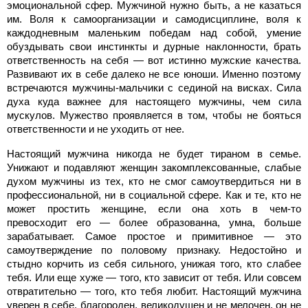
эмоциональной сфер. Мужчиной нужно быть, а не казаться
им. Воля к самоорганизации и самодисциплине, воля к
каждодневным маленьким победам над собой, умение
обуздывать свои инстинкты и дурные наклонности, брать
ответственность на себя — вот истинно мужские качества.
Развивают их в себе далеко не все юноши. Именно поэтому
встречаются мужчины-мальчики с сединой на висках. Сила
духа куда важнее для настоящего мужчины, чем сила
мускулов. Мужество проявляется в том, чтобы не бояться
ответственности и не уходить от нее.
Настоящий мужчина никогда не будет тираном в семье.
Унижают и подавляют женщин закомплексованные, слабые
духом мужчины из тех, кто не смог самоутвердиться ни в
профессиональной, ни в социальной сфере. Как и те, кто не
может простить женщине, если она хоть в чем-то
превосходит его — более образованна, умна, больше
зарабатывает. Самое простое и примитивное — это
самоутверждение по половому признаку. Недостойно и
стыдно корчить из себя сильного, унижая того, кто слабее
тебя. Или еще хуже — того, кто зависит от тебя. Или совсем
отвратительно — того, кто тебя любит. Настоящий мужчина
уверен в себе, благороден, великодушен и не мелочен, он не