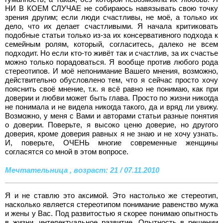
НИ В КОЕМ СЛУЧАЕ не собираюсь навязывать свою точку
зрения другим; если люди счастливы, не моё, а только их
дело, что их делает счастливыми. Я начала критиковать
подобные статьи только из-за их консервативного подхода к
семейным ролям, который, согласитесь, далеко не всем
подходит. Но если кто-то живёт так и счастлив, за их счастье
можно только порадоваться. Я вообще против любого рода
стереотипов. И моё непонимание Вашего мнения, возможно,
действительно обусловлено тем, что я сейчас просто хочу
пояснить своё мнение, т.к. я всё равно не понимаю, как при
доверии и любви может быть глава. Просто по жизни никогда
не понимала и не видела никогда такого, да и вряд ли увижу.
Возможно, у меня с Вами и авторами статьи разные понятия
о доверии. Поверьте, я высоко ценю доверие, но другого
доверия, кроме доверия равных я не знаю и не хочу узнать.
И, поверьте, ОЧЕНЬ многие современные женщины
согласятся со мной в этом вопросе.
Мечтательница , возраст: 21 / 07.11.2010
Я и не ставлю это аксимой. Это настолько же стереотип,
насколько является стереотипом понимание равенство мужа
и жены у Вас. Под развитостью я скорее понимаю опытность
в жизни, интелектуальное развитие. Опытность в решении