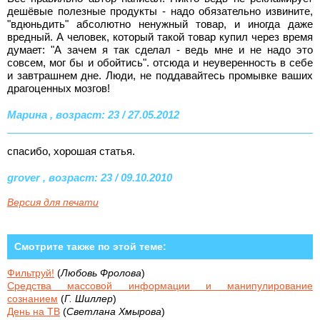
дешёвые полезные продукты - надо обязательно извините,
"вдюньдить" абсолютно ненужный товар, и иногда даже
вредный. А человек, который такой товар купил через время
думает: "А зачем я так сделал - ведь мне и не надо это
совсем, мог бы и обойтись". отсюда и неуверенность в себе
и завтрашнем дне. Люди, не поддавайтесь промывке ваших
драгоценных мозгов!
Марина , возраст: 23 / 27.05.2012
спасибо, хорошая статья.
grover , возраст: 23 / 09.10.2010
Версия для печати
Смотрите также по этой теме:
Фильтруй!
(
Любовь Фролова
)
Средства массовой информации и манипулирование
сознанием
(
Г. Шиллер
)
День на ТВ
(
Светлана Хмырова
)