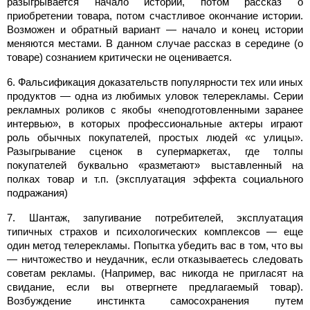
разыгрывается начало истории, потом рассказ о
приобретении товара, потом счастливое окончание истории.
Возможен и обратный вариант — начало и конец истории
меняются местами. В данном случае рассказ в середине (о
товаре) сознанием критически не оценивается.
6. Фальсификация доказательств популярности тех или иных
продуктов — одна из любимых уловок телерекламы. Серии
рекламных роликов с якобы «неподготовленными заранее
интервью», в которых профессиональные актеры играют
роль обычных покупателей, простых людей «с улицы».
Разыгрывание сценок в супермаркетах, где толпы
покупателей буквально «разметают» выставленный на
полках товар и т.п. (эксплуатация эффекта социального
подражания)
7. Шантаж, запугивание потребителей, эксплуатация
типичных страхов и психологических комплексов — еще
один метод телерекламы. Попытка убедить вас в том, что вы
— ничтожество и неудачник, если отказываетесь следовать
советам рекламы. (Например, вас никогда не пригласят на
свидание, если вы отвергнете предлагаемый товар).
Возбуждение инстинкта самосохранения путем