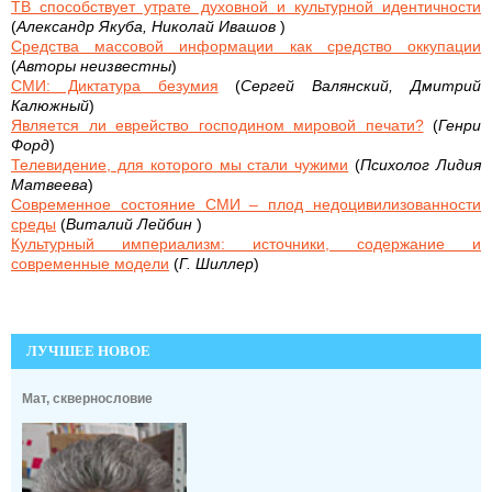
ТВ способствует утрате духовной и культурной идентичности
(
Александр Якуба, Николай Ивашов
)
Средства массовой информации как средство оккупации
(
Авторы неизвестны
)
СМИ: Диктатура безумия
(
Сергей Валянский, Дмитрий
Калюжный
)
Является ли еврейство господином мировой печати?
(
Генри
Форд
)
Телевидение, для которого мы стали чужими
(
Психолог Лидия
Матвеева
)
Современное состояние СМИ – плод недоцивилизованности
среды
(
Виталий Лейбин
)
Культурный империализм: источники, содержание и
современные модели
(
Г. Шиллер
)
ЛУЧШЕЕ НОВОЕ
Мат, сквернословие