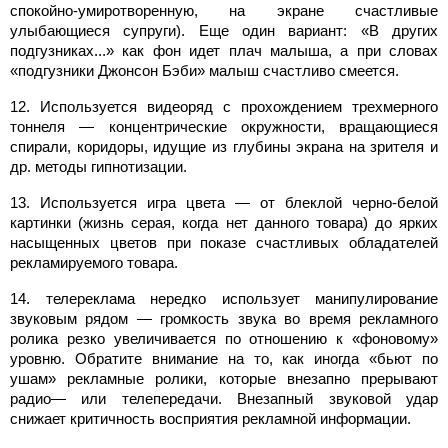
спокойно-умиротворенную, на экране счастливые
улыбающиеся супруги). Еще один вариант: «В других
подгузниках...» как фон идет плач малыша, а при словах
«подгузники Джонсон Бэби» малыш счастливо смеется.
12. Используется видеоряд с прохождением трехмерного
тоннеля — концентрические окружности, вращающиеся
спирали, коридоры, идущие из глубины экрана на зрителя и
др. методы гипнотизации.
13. Используется игра цвета — от блеклой черно-белой
картинки (жизнь серая, когда нет данного товара) до ярких
насыщенных цветов при показе счастливых обладателей
рекламируемого товара.
14. телереклама нередко использует манипулирование
звуковым рядом — громкость звука во время рекламного
ролика резко увеличивается по отношению к «фоновому»
уровню. Обратите внимание на то, как иногда «бьют по
ушам» рекламные ролики, которые внезапно прерывают
радио— или телепередачи. Внезапный звуковой удар
снижает критичность восприятия рекламной информации.