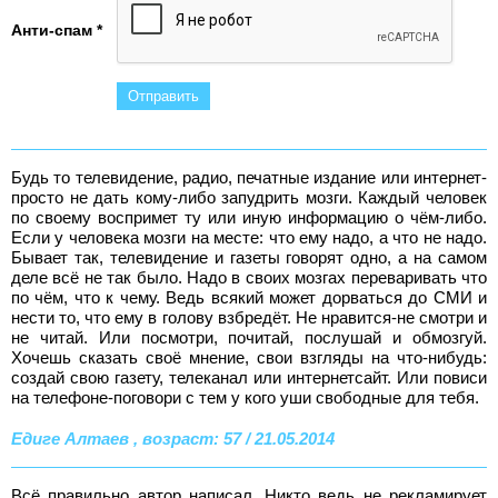
Анти-спам *
Будь то телевидение, радио, печатные издание или интернет-
просто не дать кому-либо запудрить мозги. Каждый человек
по своему воспримет ту или иную информацию о чём-либо.
Если у человека мозги на месте: что ему надо, а что не надо.
Бывает так, телевидение и газеты говорят одно, а на самом
деле всё не так было. Надо в своих мозгах переваривать что
по чём, что к чему. Ведь всякий может дорваться до СМИ и
нести то, что ему в голову взбредёт. Не нравится-не смотри и
не читай. Или посмотри, почитай, послушай и обмозгуй.
Хочешь сказать своё мнение, свои взгляды на что-нибудь:
создай свою газету, телеканал или интернетсайт. Или повиси
на телефоне-поговори с тем у кого уши свободные для тебя.
Едиге Алтаев , возраст: 57 / 21.05.2014
Всё правильно автор написал. Никто ведь не рекламирует