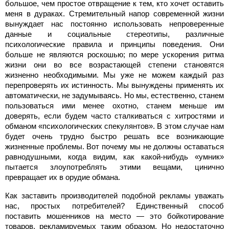
большое, чем простое отвращение к тем, кто хочет оставить
меня в дураках. Стремительный напор современной жизни
вынуждает нас постоянно использовать непроверенные
данные и социальные стереотипы, различные
психологические правила и принципы поведения. Они
больше не являются роскошью; по мере ускорения ритма
жизни они во все возрастающей степени становятся
жизненно необходимыми. Мы уже не можем каждый раз
перепроверять их истинность. Мы вынуждены применять их
автоматически, не задумываясь. Но мы, естественно, станем
пользоваться ими менее охотно, станем меньше им
доверять, если будем часто сталкиваться с хитростями и
обманом «психологических спекулянтов». В этом случае нам
будет очень трудно быстро решать все возникающие
жизненные проблемы. Вот почему мы не должны оставаться
равнодушными, когда видим, как какой-нибудь «умник»
пытается злоупотреблять этими вещами, цинично
превращает их в орудие обмана.
Как заставить производителей подобной рекламы уважать
нас, простых потребителей? Единственный способ
поставить мошенников на место — это бойкотирование
товаров, рекламируемых таким образом. Но недостаточно