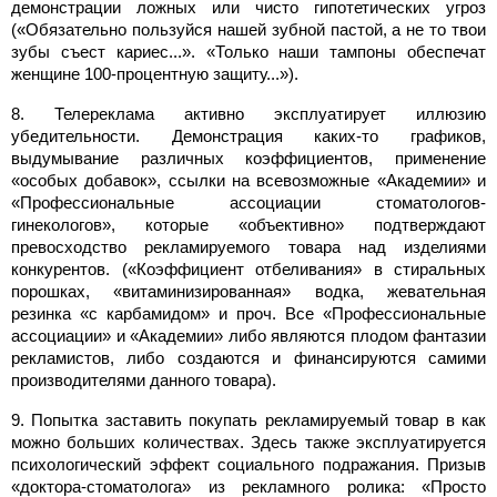
демонстрации ложных или чисто гипотетических угроз
(«Обязательно пользуйся нашей зубной пастой, а не то твои
зубы съест кариес...». «Только наши тампоны обеспечат
женщине 100-процентную защиту...»).
8. Телереклама активно эксплуатирует иллюзию
убедительности. Демонстрация каких-то графиков,
выдумывание различных коэффициентов, применение
«особых добавок», ссылки на всевозможные «Академии» и
«Профессиональные ассоциации стоматологов-
гинекологов», которые «объективно» подтверждают
превосходство рекламируемого товара над изделиями
конкурентов. («Коэффициент отбеливания» в стиральных
порошках, «витаминизированная» водка, жевательная
резинка «с карбамидом» и проч. Все «Профессиональные
ассоциации» и «Академии» либо являются плодом фантазии
рекламистов, либо создаются и финансируются самими
производителями данного товара).
9. Попытка заставить покупать рекламируемый товар в как
можно больших количествах. Здесь также эксплуатируется
психологический эффект социального подражания. Призыв
«доктора-стоматолога» из рекламного ролика: «Просто