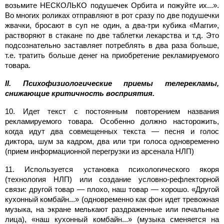
возьмите НЕСКОЛЬКО подушечек Орбита и пожуйте их...».
Во многих роликах отправляют в рот сразу по две подушечки
жвачки, бросают в суп не один, а два-три кубика «Магги»,
растворяют в стакане по две таблетки лекарства и т.д. Это
подсознательно заставляет потреблять в два раза больше,
т.е. тратить больше денег на приобретение рекламируемого
товара.
II. Психофизиологические приемы телерекламы,
снижающие критичность восприятия.
10. Идет текст с постоянным повторением названия
рекламируемого товара. Особенно должно насторожить,
когда идут два совмещенных текста — песня и голос
диктора, шум за кадром, два или три голоса одновременно
(прием информационной перегрузки из арсенала НЛП)
11. Используется установка психологического якоря
(технология НЛП) или создание условно-рефлекторной
связи: другой товар — плохо, наш товар — хорошо. «Другой
кухонный комбайн...» (одновременно как фон идет тревожная
музыка, на экране мелькают раздраженные или печальные
лица), «наш кухонный комбайн...» (музыка сменяется на