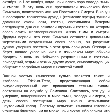
октября на 1-ое ноября, когда начиналась пора холода, тьмы
и смерти. В эту ночь они прославляли языческого бога
Самхаина, почитаемого ими как Повелителя Смерти. В канун
«новогоднего торжества» друиды (кельтские жрецы) тушили
домашние очаги, огни, костры, светильники. Вечером
следующего дня они зажигали огромный костер, на котором
совершались жертвоприношения князю тьмы и смерти.
Друиды верили, что если Самхаин останется довольным
жертвенными воздаяниями своих верных, он разрешит
душам умерших посетить в этот день свои дома. Отсюда и
берет начало укоренившийся в языческом мире обычай
бродить в ночь на Halloween разряженными в костюмы
приведений, ведьм и всяких других духов, символизирующих
общение с загробным миром и нечистой силой.
Важной частью языческого культа является также и
«забава» Trick-or-Treat, представляющая собой
ритуализированный акт приношения темным силам,
состоящим на службе у Самхаина. Считалось, что души
умерших, воцарившиеся в мире тьмы, холода и смерти, в
день своего посещения мира живых испытывают
неутолимый голод. Поэтому кельские язычники готовили
угощения блуждающим во мраке ночи духам, ибо верили, что