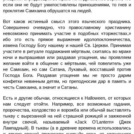
если они не будут умилостивлены приношениями, то гнев и
проклятия Самхаина обрушатся на людей.
Вот каков истинный смысл этого языческого праздника.
Совершенно очевидно, что православному христианину
невозможно принимать участие в подобных «торжествах,»
ибо это есть прямое выражениe идолопоклонничества,
измена Господу Богу нашему и нашей Св. Церкви. Принимая
участите в ритуале подражания мёртвым, скитаясь во мраке
ночи и выпрашивая или раздавая угощения, мы проявляем
желание войти в общение с мёртвыми, чей повелитель уже
не Самхаин, но сам Сатана, Лукавый, восставший против
Господа Бога. Раздавая угощения мы не просто дарим
конфетки невинным детям, но преподносим дар в память и
честь Самхаина, а значит и Сатаны.
Есть и другие обычаи, относящиеся к Наlloween, от которых
нам следует отойти. Например, все возможные гадания,
пророчества, колдовство и ворожба или обычай выставлять
тыкву с вырезанной на ней страшной рожицей и зажженной
внутри свечой, называемый «Jack O'Lantern» (Джек
Лампадный). В тыквы (а в древние времена использовались
и другие овощи) приносили «новый» огонь от священного