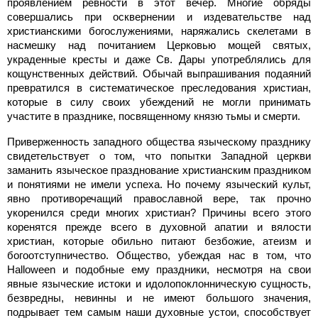
проявлением ревности в этот вечер. Mнoгие обряды
совершались при осквернении и издевательстве над
христианскими богослужениями, наряжались скелетами в
насмешку над почитанием Церковью мощей святых,
украденные кресты и даже Св. Дары употреблялись для
кощунственных действий. Обычай выпрашивания подаяний
превратился в систематическое преследования христиан,
которые в силу своих убеждений не могли принимать
участите в празднике, посвященному князю тьмы и смерти.
Приверженность западного общества языческому празднику
свидетельствует о том, что попытки Западной церкви
заманить языческое празднование христианским праздником
и понятиями не имели успеха. Но почему языческий культ,
явно противоречащий православной вере, так прочно
укоренился среди многих христиан? Причины всего этого
коренятся прежде всего в духовной апатии и вялости
христиан, которые обильно питают безбожие, атеизм и
богоотступничество. Общество, убеждая нас в том, что
Halloween и подобные ему праздники, несмотря на свои
явные языческие истоки и идолопоклонническую сущность,
безвредны, невинны и не имеют большого значения,
подрывает тем самым наши духовные устои, способствует