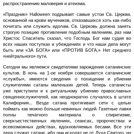
распространению маловерия и атеизма.
«Праздник» Halloween подрывает самые устои Св. Церкви,
основанной на крови мучеников, отказавшихся хоть как-либо
почитать или служить идолам. Св. Церковь должна занять
строгую позицию противления подобным явлениям, раз нам
Христос Спаситель сказал, что Господь Бог нам судия во
всех наших поступках и убеждениях и что наши дела могут
быть или «ЗА БОГА» или «ПРОТИВ БОГА.» Нет среднего
«нейтрального» пути.
Сегодня мы являемся свидетелями зарождения сатанинских
культов. В ночь на 1-ое ноября совершаются сатанинские
«службы», имеются сведения о похищении и убиении
служителями сатаны маленьких детей. Теперь сатанисты
уже приступили и к ритуальному убиению православных
священнослужителей, как неоднократно случалось в штате
Калифорния... Везде cатана протягивает сети с целью
поймать как можно больше невинных людей. Газетные лавки
полны печатного материала о спиритизме,
сверхъестественных явлениях, сеансах, пророчествах и
всевозможных действах, вдохновляемых бесами. Все эти
дела служат сатане, ибо они исходят не от Духа Святого, но