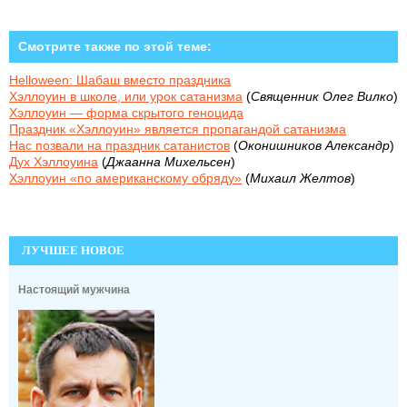
Смотрите также по этой теме:
Helloween: Шабаш вместо праздника
Хэллоуин в школе, или урок сатанизма
(
Священник Олег Вилко
)
Хэллоуин — форма скрытого геноцида
Праздник «Хэллоуин» является пропагандой сатанизма
Нас позвали на праздник сатанистов
(
Оконишников Александр
)
Дух Хэллоуина
(
Джаанна Михельсен
)
Хэллоуин «по американскому обряду»
(
Михаил Желтов
)
ЛУЧШЕЕ НОВОЕ
Настоящий мужчина