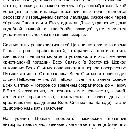
костра, а рожица на тыкве служила образом мёртвых. Такой
«священный светильник,» горевший всю ночь, является
бесовским извращением святой лампады, зажжённой перед
образом Спасителя и Его угодников. Даже украшение дома
подобной тыквой с «весёлой» рожицей уже является
участием в языческом празднике смерти.
Святые отцы раннехристианской Церкви, которая в то время
была строго православной, старались противостоять
языческой традиции кельтов и установили в этот же день
христианский праздник Всех Святых (в Восточной Церкви
поминание Всех Святых совершается в первое воскресенье
Пятидесятницы). От праздника Всех Святых и происходит
слово Halloween – т.е. Аll Hallows' Even, что значит «канун
Всех Святых,» которое со временем сократилось до «Hallow
E'En.» К сожалению, по незнанию или невежеству людей,
языческое празднество, отмечаемое в один день с
христианским праздником Всех Святых (на Западе), стали
ошибочно называть Halloween.
На усилия Церкви побороть языческий праздник
антихристиански настроенные люди ответили еще большим