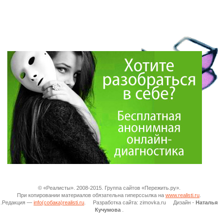
© «Реалисты». 2008-2015. Группа сайтов «Пережить.ру».
При копировании материалов обязательна гиперссылка на
www.realisti.ru
.
.Редакция —
info(собака)realisti.ru
. Разработка сайта: zimovka.ru Дизайн -
Наталья
Кучумова
.