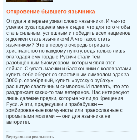
Откровение бывшего язычника
Оттуда я впервые узнал слово «язычник». И чья-то
умелая рука подвела меня к идее, что для того чтобы
стать сильным, успешным и победить всех нацменов
я должен стать язычником! А что такое стать
язычником? Это в первую очередь отрицать
христианство по каждому пункту, ведь только лишь
благодаря ему гордые Русичи стали тем
разобщённым биомусором, которым являются
сейчас. Скупать маечки и балахончики с коловратами,
купить себе оберег со свастичным символом эдак за
3000 р. серебряный, купить «русскую рубаху»
расшитую свастичным символом. И плевать, что это
раздражает каких-то там ветеранов. Нас интересуют
лишь далёкие предки, которые жили до Крещения
Руси. А эти, прадедушки и прабабушки —
зомбированные коммунисты или православные с
промытыми мозгами — они для язычника не
авторитет.
Виртуальная реальность