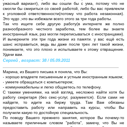
ужасный вариант), либо вы сошли бы с ума, потому что не
смогли бы смириться со своей работой, либо бы вас привлекли
к уголовной ответственности(потому что работа незаконная).
Это чудо ,что вы избежали всего этого за три года работы.
Так что ищите себе другую работу(в интернете же полно
разнообразного честного заработка, тем более вы знаете
иностранный язык, раз могли переписываться с иностранцами).
И вычеркните эти три года жизни из памяти. у вас ещё есть
шанс исправиться, ведь вы даже после трех лет такой жизни,
понимаете, что это плохо и испытываете к этому отвращение.
Удачи вам.
Сергей , возраст: 38 / 05.09.2011
Марина, из Вашего письма я поняла, что Вы:
- хорошо владеете письменным и устным иностранным языком;
- умеете обращаться с компьютером;
- коммуникабельны и легко общаетесь по телефону.
С такими умениями, на мой взгляд, несложно найти хотя бы
работу секретаря (без секс-услуг, разумеется). Если сами не
найдете, то идите на биржу труда. Там Вам обязаны
предоставить работу или направить на курсы, чтобы Вы
получили какую-то достойную специальность.
По поводу Вашего прежнего занятия, которое Вы почему-то
называете приличным словом "работа", замечу, что Вы не