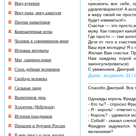
Вред курения
присвоить все себе...
удовлетворяется! А есл
Вред пива, вред алкоголя
в меру своей не прост
будет извиваться!».
Против наркотиков
Счастье — это просто,в
Компьютерные игры
мужу. Как говорил како
Где просто — там ангел
Человек в современном мире
Дети от того и счастли
Ваш муж молодец! Я с 
Игровые автоматы
Желаю Вам счастья. Про
Нам каждому порой ну
Мат, сквернословие
законсультроваться)
Стать добрым человеком
С уважением, Дмитрий.
Дима , возраст: 21 / 
Свобода человека
Сильные люди
Спасибо Дмитрий. Все т
Валентинов день
Однажды король Фридрих
- Кто ты? - спросил Фри
Хэллоуин (Helloween)
- Я - король! - ответил 
- Король? - удивился м
История праздников
- Собой! - сказал слеп
Прошлое и будущее России
Фридрих задумался. М
желаниями?
В чем смысл и цель жизни