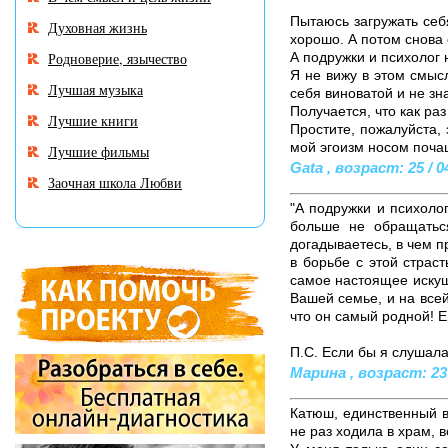
Пытаюсь загружать себя
Духовная жизнь
хорошо. А потом снова
Родноверие, язычество
А подружки и психолог 
Я не вижу в этом смысл
Лучшая музыка
себя виноватой и не зна
Получается, что как раз 
Лучшие книги
Простите, пожалуйста, 
мой эгоизм носом почащ
Лучшие фильмы
Gata , возраст: 25 / 0
Заочная школа Любви
"А подружки и психолог
больше не обращаться
догадываетесь, в чем 
в борьбе с этой страс
самое настоящее искуше
Вашей семье, и на всей
что он самый родной! Е
П.С. Если бы я слушала
Марина , возраст: 23 
Катюш, единственный в
не раз ходила в храм, 