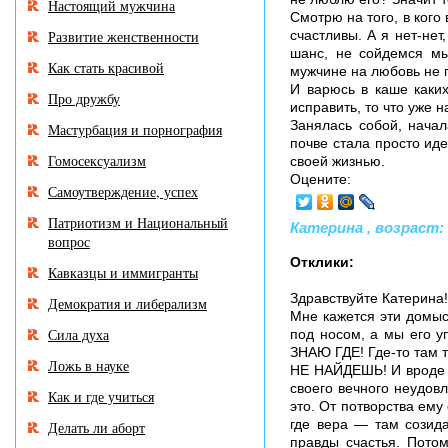
Настоящий мужчина
Смотрю на того, в кого 
Развитие женственности
счастливы. А я нет-нет
шанс, не сойдемся мы
Как стать красивой
мужчине на любовь не 
И варюсь в каше каких
Про дружбу
исправить, то что уже 
Занялась собой, начал
Мастурбация и порнография
почве стала просто иде
Гомосексуализм
своей жизнью.
Оцените:
Самоутверждение, успех
Патриотизм и Национальный
Катерина , возраст: 2
вопрос
Отклики:
Кавказцы и иммигранты
Здравствуйте Катерина!
Демократия и либерализм
Мне кажется эти домыс
Сила духа
под носом, а мы его у
ЗНАЮ ГДЕ! Где-то там т
Ложь в науке
НЕ НАЙДЕШЬ! И вроде м
своего вечного неудов
Как и где учиться
это. От потворства ему
где вера — там созида
Делать ли аборт
правды счастья. Потом