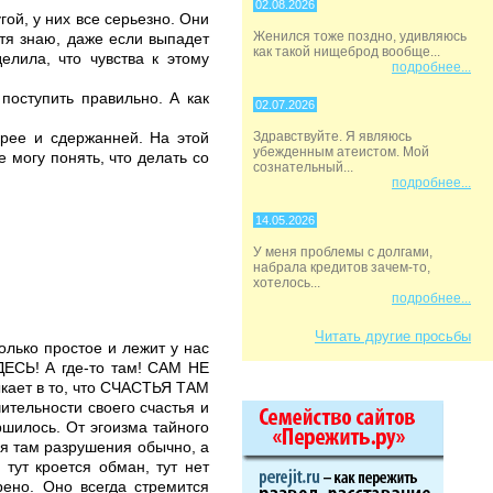
02.08.2026
гой, у них все серьезно. Они
Женился тоже поздно, удивляюсь
отя знаю, даже если выпадет
как такой нищеброд вообще...
елила, что чувства к этому
подробнее...
поступить правильно. А как
02.07.2026
брее и сдержанней. На этой
Здравствуйте. Я являюсь
убежденным атеистом. Мой
 могу понять, что делать со
сознательный...
подробнее...
14.05.2026
У меня проблемы с долгами,
набрала кредитов зачем-то,
хотелось...
подробнее...
Читать другие просьбы
олько простое и лежит у нас
ДЕСЬ! А где-то там! САМ НЕ
ыкает в то, что СЧАСТЬЯ ТАМ
ительности своего счастья и
ршилось. От эгоизма тайного
ия там разрушения обычно, а
тут кроется обман, тут нет
рено. Оно всегда стремится