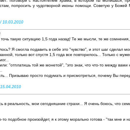
овет: поговори с настоятелем храма, в котором ты молишься, 
стам, попросить у чудотворной иконы помощи. Советую у Божей 
/ 10.03.2010
!
 точь такую ситуацию 1,5 года назад! Те же мысли, те же сомнения,
лось? Я смогла подавить в себе это "чувство", и этот шаг сделал м
нной, только вот спустя 1,5 года все повторилось... Только с муже
ог...
ли: "отплатишь той же монетой", "это знак, что что-то между вами 
..
ть... Призываю просто подумать и присмотреться, почему Вы перед
 15.04.2010
ь в реальность, мои сегодняшние страхи... Я очень боюсь, что сем
то-то подобное произойдет, я к этому морально готова - "так мне и