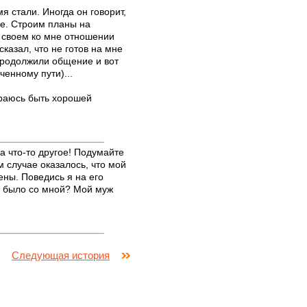
 стали. Иногда он говорит,
ое. Строим планы на
в своем ко мне отношении
казал, что не готов на мне
 продолжили общение и вот
ченному пути)...
тараюсь быть хорошей
а что-то другое! Подумайте
м случае оказалось, что мой
ены. Поведись я на его
бы было со мной? Мой муж
Следующая история