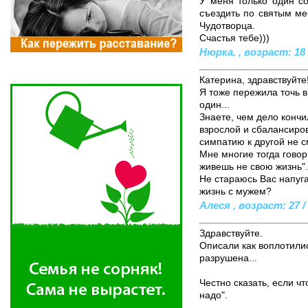
У меня только один с
съездить по святым ме
Чудотворца.
Счастья тебе)))
Нюрка. , возраст: 18 
Катерина, здравствуйте
Я тоже пережила точь в
один...
Знаете, чем дело кончи
взрослой и сбалансирова
симпатию к другой не см
Мне многие тогда говори
живешь не свою жизнь".
Не стараюсь Вас напуга
жизнь с мужем?
Алеся , возраст: 27 /
Здравствуйте.
Описали как воплотилис
разрушена...
Честно сказать, если ч
надо".