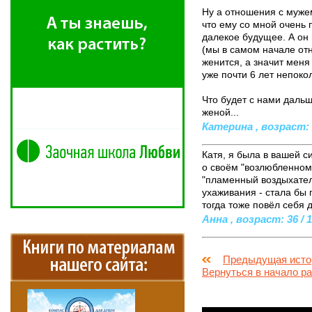
Ну а отношения с мужем
что ему со мной очень 
далекое будущее. А он 
(мы в самом начале отн
женится, а значит меня
уже почти 6 лет непоко
Что будет с нами дальше
женой...
Катерина , возраст: 2
Катя, я была в вашей с
о своём "возлюбленном"
"пламенный воздыхатель
ухаживания - стала бы 
тогда тоже повёл себя 
Анна , возраст: 36 / 1
Предыдущая исто
Вернуться в начало р