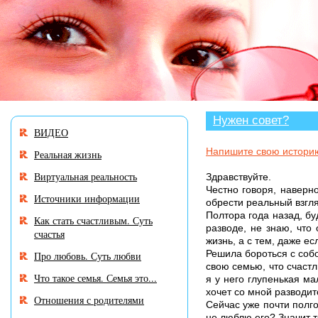
В разделе «Нужен совет?» много
Нужен совет?
ВИДЕО
Напишите свою истори
Реальная жизнь
Виртуальная реальность
Здравствуйте.
Честно говоря, наверн
Источники информации
обрести реальный взг
Полтора года назад, бу
Как стать счастливым. Суть
разводе, не знаю, что
счастья
жизнь, а с тем, даже е
Решила бороться с собо
Про любовь. Суть любви
свою семью, что счастли
Что такое семья. Семья это...
я у него глупенькая ма
хочет со мной разводит
Отношения с родителями
Сейчас уже почти полго
не люблю его? Значит т