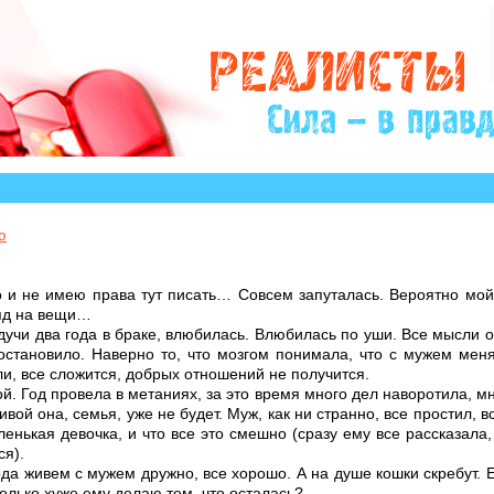
 историй, авторы которых остро нуждаются в Вашем у
ю
о и не имею права тут писать… Совсем запуталась. Вероятно мой
ляд на вещи…
дучи два года в браке, влюбилась. Влюбилась по уши. Все мысли о
 остановило. Наверно то, что мозгом понимала, что с мужем мен
сли, все сложится, добрых отношений не получится.
й. Год провела в метаниях, за это время много дел наворотила, мн
вой она, семья, уже не будет. Муж, как ни странно, все простил, в
ленькая девочка, и что все это смешно (сразу ему все рассказала,
ся).
да живем с мужем дружно, все хорошо. А на душе кошки скребут. 
олько хуже ему делаю тем, что осталась?