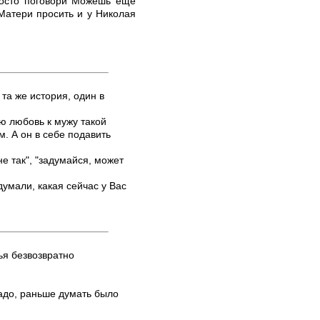
просто поговори Можешь ещё
Матери просить и у Николая
 та же история, один в
ою любовь к мужу такой
м. А он в себе подавить
не так", "задумайся, может
умали, какая сейчас у Вас
ья безвозвратно
 надо, раньше думать было