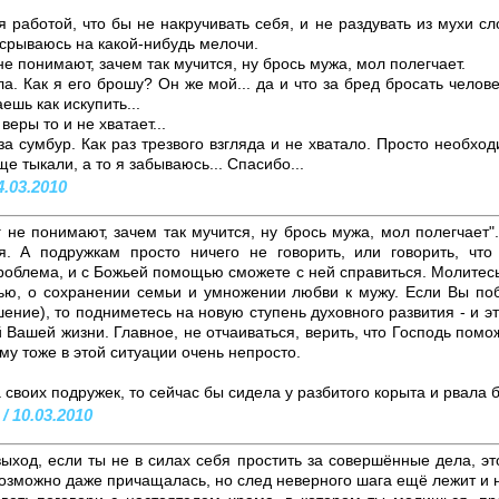
 работой, что бы не накручивать себя, и не раздувать из мухи сло
 срываюсь на какой-нибудь мелочи.
не понимают, зачем так мучится, ну брось мужа, мол полегчает.
а. Как я его брошу? Он же мой... да и что за бред бросать челове
ешь как искупить...
веры то и не хватает...
за сумбур. Как раз трезвого взгляда и не хватало. Просто необход
е тыкали, а то я забываюсь... Спасибо...
4.03.2010
 не понимают, зачем так мучится, ну брось мужа, мол полегчает".
. А подружкам просто ничего не говорить, или говорить, чт
проблема, и с Божьей помощью сможете с ней справиться. Молите
тью, о сохранении семьи и умножении любви к мужу. Если Вы поб
ние), то подниметесь на новую ступень духовного развития - и э
 Вашей жизни. Главное, не отчаиваться, верить, что Господь помож
му тоже в этой ситуации очень непросто.
 своих подружек, то сейчас бы сидела у разбитого корыта и рвала 
/ 10.03.2010
ыход, если ты не в силах себя простить за совершённые дела, эт
возможно даже причащалась, но след неверного шага ещё лежит и 