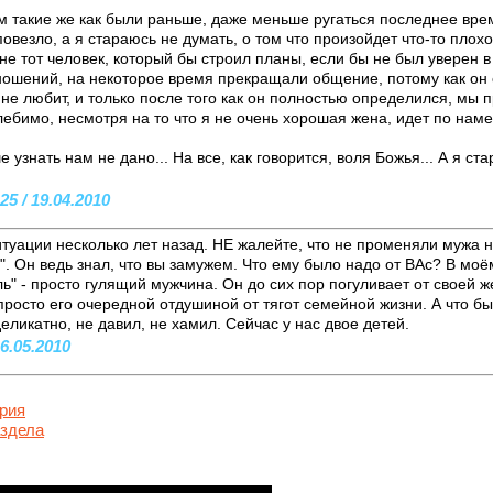
 такие же как были раньше, даже меньше ругаться последнее время
повезло, а я стараюсь не думать, о том что произойдет что-то плох
не тот человек, который бы строил планы, если бы не был уверен 
ошений, на некоторое время прекращали общение, потому как он с
 не любит, и только после того как он полностью определился, мы
лебимо, несмотря на то что я не очень хорошая жена, идет по наме
 узнать нам не дано... На все, как говорится, воля Божья... А я с
5 / 19.04.2010
итуации несколько лет назад. НЕ жалейте, что не променяли мужа н
. Он ведь знал, что вы замужем. Что ему было надо от ВАс? В моё
" - просто гулящий мужчина. Он до сих пор погуливает от своей ж
просто его очередной отдушиной от тягот семейной жизни. А что 
деликатно, не давил, не хамил. Сейчас у нас двое детей.
6.05.2010
рия
аздела