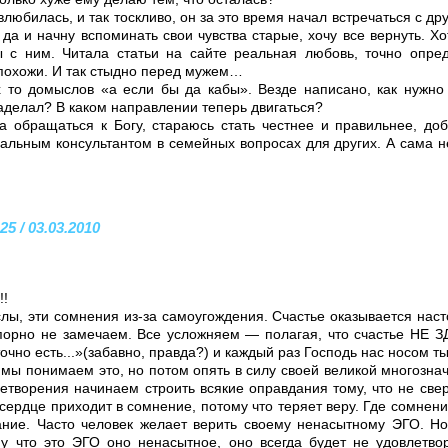
влюбилась, и так тоскливо, он за это время начал встречаться с дру
, да и начну вспоминать свои чувства старые, хочу все вернуть. Х
 с ним. Читала статьи на сайте реальная любовь, точно опред
похожи. И так стыдно перед мужем…
 то домыслов «а если бы да кабы». Везде написано, как нужно 
наделал? В каком направлении теперь двигаться?
а обращаться к Богу, стараюсь стать честнее и правильнее, до
альным консультантом в семейных вопросах для других. А сама не
5 / 03.03.2010
!!
лы, эти сомнения из-за самоугождения. Счастье оказывается наст
порно не замечаем. Все усложняем — полагая, что счастье НЕ З
очно есть...»(забавно, правда?) и каждый раз Господь нас носом т
ы понимаем это, но потом опять в силу своей великой многознач
летворения начинаем строить всякие оправдания тому, что не све
 сердце приходит в сомнение, потому что теряет веру. Где сомнен
ние. Часто человек желает верить своему ненасытному ЭГО. Но 
у что это ЭГО оно ненасытное, оно всегда будет не удовлетво