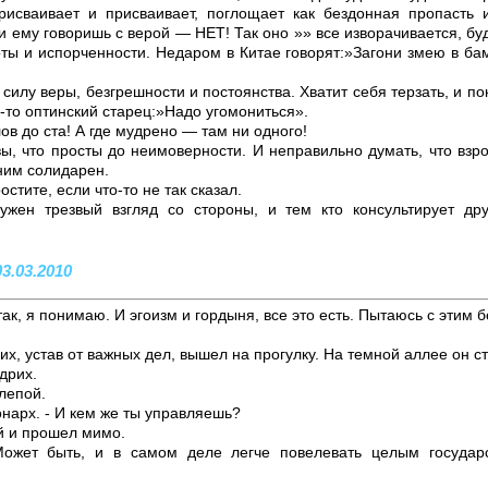
присваивает и присваивает, поглощает как бездонная пропасть 
и ему говоришь с верой — НЕТ! Так оно »» все изворачивается, буд
оты и испорченности. Недаром в Китае говорят:»Загони змею в б
 силу веры, безгрешности и постоянства. Хватит себя терзать, и п
й-то оптинский старец:»Надо угомониться».
ов до ста! А где мудрено — там ни одного!
вы, что просты до неимоверности. И неправильно думать, что взрос
ним солидарен.
стите, если что-то не так сказал.
жен трезвый взгляд со стороны, и тем кто консультирует дру
03.03.2010
ак, я понимаю. И эгоизм и гордыня, все это есть. Пытаюсь с этим 
, устав от важных дел, вышел на прогулку. На темной аллее он с
дрих.
слепой.
онарх. - И кем же ты управляешь?
ой и прошел мимо.
ожет быть, и в самом деле легче повелевать целым государ