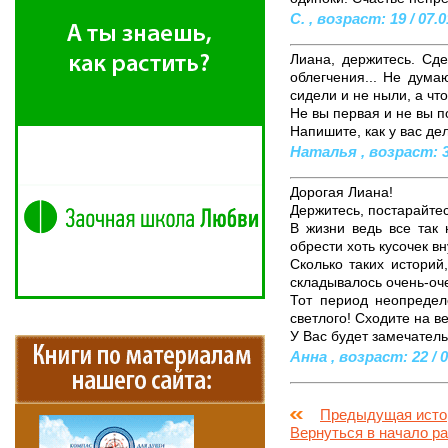
С. , возраст: 19 / 07.0
Лиана, держитесь. Сде
облегчения... Не думаю
сидели и не ныли, а что
Не вы первая и не вы п
Напишите, как у вас де
Наталья , возраст: 30
Дорогая Лиана!
Держитесь, постарайтес
В жизни ведь все так 
обрести хоть кусочек вн
Сколько таких историй
складывалось очень-оч
Тот период неопределе
светлого! Сходите на в
У Вас будет замечатель
Анна , возраст: 22 / 0
Предыдущая исто
Вернуться в начало р