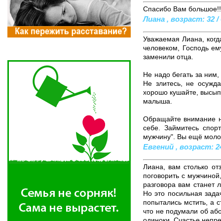
Спасибо Вам большое!!
Лиана , возраст: 32 / 
Уважаемая Лиана, когд
человеком, Господь ем
заменили отца.
Не надо бегать за ним, 
Не злитесь, не осужда
хорошо кушайте, высыпа
малыша.
Обращайте внимание на
себе. Займитесь спор
мужчину". Вы ещё моло
Евгений , возраст: 24
Лиана, вам столько от
поговорить с мужчиной,
разговора вам станет л
Но это посильная зада
попытались мстить, а с
что не подумали об або
одиноки. Счастье непр