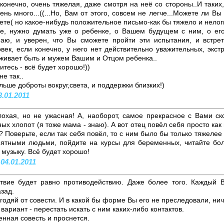
конечно, очень тяжелая, даже смотря на неё со стороны..И таких
ень много...((...Но, Вам от этого, совсем не легче...Можете ли Вы
ете( но какое-нибудь положительное письмо-как бы тяжело и нелог
е, нужно думать уже о ребенке, о Вашем будущем с ним, о его
аю, и уверен, что Вы сможете пройти эти испытания, и встре
век, если конечно, у него нет действительно уважительных, экс
уживает быть и мужем Вашим и Отцом ребенка..
итесь - всё будет хорошо!))
не так..
ше доброты вокруг,света, и поддержки близких!)
3.01.2011
лохая, но не ужасная! А, наоборот, самое прекрасное с Вами ск
ных хлопот (я тоже мама - знаю). А вот отец повёл себя просто ка
 Поверьте, если так себя повёл, то с ним было бы только тяжелее
ятными людьми, пойдите на курсы для беременных, читайте бо
музыку. Всё будет хорошо!
 04.01.2011
твие будет равно противодействию. Даже более того. Каждый 
азад.
негодяй от совести. И в какой бы форме Вы его не преследовали, нич
ариант - перестать искать с ним каких-либо контактов.
венная совесть и проснется.