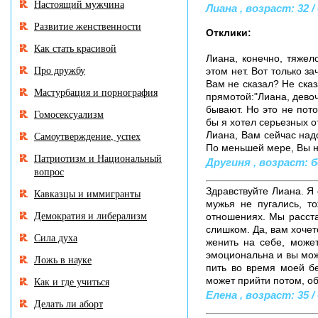
Настоящий мужчина
Лиана , возраст: 32 / 
Развитие женственности
Отклики:
Как стать красивой
Лиана, конечно, тяжел
Про дружбу
этом нет. Вот только з
Вам не сказал? Не сказ
Мастурбация и порнография
прямотой:"Лиана, девочк
бывают. Но это не пото
Гомосексуализм
бы я хотел серьезных о
Самоутверждение, успех
Лиана, Вам сейчас надо
По меньшей мере, Вы н
Патриотизм и Национальный
Другиня , возраст: б
вопрос
Здравствуйте Лиана. Я 
Кавказцы и иммигранты
мужья не пугались, т
Демократия и либерализм
отношениях. Мы расста
слишком. Да, вам хочет
Сила духа
женить на себе, може
эмоциональна и вы мож
Ложь в науке
пить во время моей бе
Как и где учиться
может прийти потом, об
Елена , возраст: 35 / 
Делать ли аборт