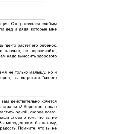
ация. Отец оказался слабым
ли дед и дядя, которые мне
ь где-то растёт его ребёнок.
е плачьте, не нервничайте,
Вам надо выносить здорового
емя не только малышу, но и
ерен, вы встретите "своего
и вам действительно хочется
с страшить! Вероятно, после
астить одной, скорее всего.
ваши слова о том, что вы не
 Вы молодец хотя бы потому,
радость. Помните, что вы не