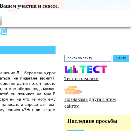
Вашем участии и совете.
ешение.Я беременна,срок
Тест на реализм
ться ,не пишет,не звонит.Я
орил не да-не нет,он просто
а,но мне обидно,ведь можно
,чтоб он женился на мне.Я
Познакомь друга с этим
отря ни на что.Не могу ему
 написать и спросить о том-
сайтом
ему написать?Нет ли в этом
Последние просьбы