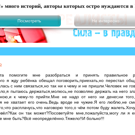
?» много историй, авторы которых остро нуждаются в 
ю
уйста помогите мне разобраться и принять правильное р
ого я жду ребёнка обещал поговорить,приехать,но перестал обща
ась с ним связаться,но так ни к чему и не пришли.Человек не гов
ело,я пытаюсь держаться,молюсь,не позволяю держать на него зл
ною,и к чему-то прийти.Мне не надо от него ни денег,ни того
 не хватает его очень.Ведь вроде не чужие.Я его люблю,не см
го,что расплачусь,что наговорю того,о чём потом буду жалеть.Хочу
овёл?Как он так может?Посоветуйте мне,пожалуйста,могу ли я 
е мне быть?Всё неопределённо.Тяжело!!И больно!!!