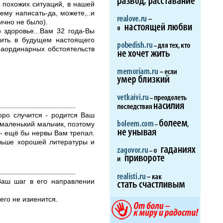
, похожих ситуаций, в нашей
 ему написать-да, можете,..и
ично не было).
 здоровье...Вам 32 года-Вы
тить в будущем настоящего
траординарных обстоятельств
оро случится - родится Ваш
к маленький мальчик, поэтому
 - ещё бы нервы Вам трепал.
льше хорошей литературы и
Ваш шаг в его направлении
его не изиенится.