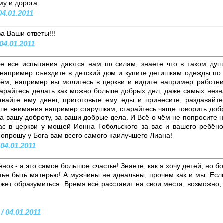
му и дорога.
04.01.2011
а Ваши ответы!!!
04.01.2011
те все испытания даются нам по силам, знаете что в таком ду
 например съездите в детский дом и купите детишкам одежды по 
сём, например вы молитесь в церкви и видите например работн
арайтесь делать как можно больше добрых дел, даже самых незна
авайте ему денег, приготовьте ему еды и принесите, раздавай
ше внимания например старушкам, старайтесь чаще говорить добр
а вашу доброту, за ваши добрые дела. И Всё о чём не попросите не
ас в церкви у мощей Ионна Тобольского за вас и вашего ребён
опрошу у Бога вам всего самого наилучшего Лиана!
 04.01.2011
ёнок - а это самое большое счастье! Знаете, как я хочу детей, но 
тье быть матерью! А мужчины не идеальны, прочем как и мы. Есл
жет образумиться. Время всё расставит на свои места, возможно,
/ 04.01.2011