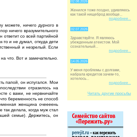
02.08.2026
Женился тоже поздно, удивляюсь
как такой нищеброд вообще...
подробнее...
у можете, ничего дурного в
02.07.2026
х пор ничего вразумительного
н ответит со всей партийной
Здравствуйте. Я являюсь
к-то и не думал, откуда дети
убежденным атеистом. Мой
сознательный...
етственный и незрелый. Если
подробнее...
на что. Вот и замечательно.
14.05.2026
У меня проблемы с долгами,
набрала кредитов зачем-то,
хотелось...
ть папой, он испугался. Мои
подробнее...
впоследствии отразилось на
сте с вами, не нервничайте
Читать другие просьбы
, что беременность не способ
еременная женщина очеееень
 так делала, когда муж стал
ашей семье). Держитесь, он