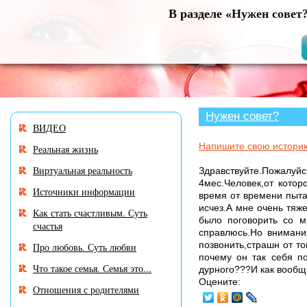
В разделе «Нужен совет
Нужен совет?
ВИДЕО
Напишите свою истори
Реальная жизнь
Виртуальная реальность
Здравствуйте.Пожал
4мес.Человек,от котор
Источники информации
время от времени пытал
исчез.А мне очень тяж
Как стать счастливым. Суть
было поговорить со м
счастья
справлюсь.Но внимания
позвонить,страшн от то
Про любовь. Суть любви
почему он так себя п
Что такое семья. Семья это...
дурного???И как вообщ
Оцените:
Отношения с родителями