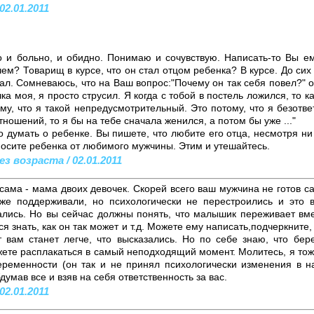
02.01.2011
о и больно, и обидно. Понимаю и сочувствую. Написать-то Вы ем
ачем? Товарищ в курсе, что он стал отцом ребенка? В курсе. До си
ал. Сомневаюсь, что на Ваш вопрос:"Почему он так себя повел?" о
а моя, я просто струсил. Я когда с тобой в постель ложился, то ка
му, что я такой непредусмотрительный. Это потому, что я безотв
тношений, то я бы на тебе сначала женился, а потом бы уже ..."
 думать о ребенке. Вы пишете, что любите его отца, несмотря ни 
осите ребенка от любимого мужчины. Этим и утешайтесь.
ез возраста / 02.01.2011
сама - мама двоих девочек. Скорей всего ваш мужчина не готов са
оже поддерживали, но психологически не перестроились и это 
лись. Но вы сейчас должны понять, что малышик переживает вме
ся знать, как он так может и т.д. Можете ему написать,подчеркните
т вам станет легче, что высказались. Но по себе знаю, что б
ете расплакаться в самый неподходящий момент. Молитесь, я тоже
ременности (он так и не принял психологически изменения в н
думав все и взяв на себя ответственность за вас.
02.01.2011