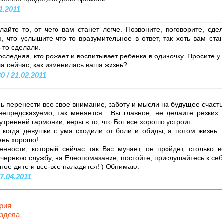
1.2011
лайте то, от чего вам станет легче. Позвоните, поговорите, сде
, что услышите что-то вразумительное в ответ, так хоть вам стан
-то сделали.
оследняя, кто рожает и воспитывает ребенка в одиночку. Просите у 
ла сейчас, как изменилась ваша жизнь?
 / 21.02.2011
ь перенести все свое внимание, заботу и мысли на будущее счастье
непредсказуемо, так меняется... Вы главное, не делайте резких
утренней гармонии, веры в то, что Бог все хорошо устроит.
, когда девушки с ума сходили от боли и обиды, а потом жизнь 
ень хорошо!
нности, который сейчас так Вас мучает, он пройдет, столько в
ечернюю службу, на Елеопомазание, постойте, прислушайтесь к себ
ное дите и все-все наладится! ) Обнимаю.
7.04.2011
рия
аздела