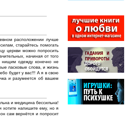
шевном расположении лучше
силам, старайтесь помогать
ицу церкви можно попросить
чительных, начиная от того
те нищим одежду конечно не
ые ласковые слова, и жизнь
бо будет у вас!!! А я в свою
очка и разумеется об вашем
больна и медицина бессильна!
и хотите напишите ему, но я
 он сам вернётся и попросит