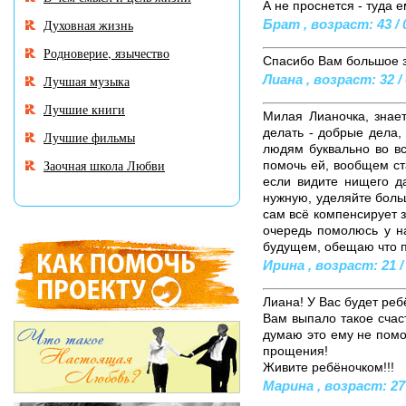
А не проснется - туда е
Духовная жизнь
Брат , возраст: 43 / 
Родноверие, язычество
Спасибо Вам большое з
Лиана , возраст: 32 / 
Лучшая музыка
Лучшие книги
Милая Лианочка, знае
делать - добрые дела,
Лучшие фильмы
людям буквально во в
Заочная школа Любви
помочь ей, вообщем ст
если видите нищего д
нужную, уделяйте боль
сам всё компенсирует з
очередь помолюсь у н
будущем, обещаю что п
Ирина , возраст: 21 /
Лиана! У Вас будет реб
Вам выпало такое счас
думаю это ему не помо
прощения!
Живите ребёночком!!!
Марина , возраст: 27 