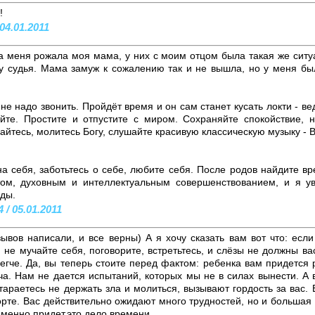
!
04.01.2011
а меня рожала моя мама, у них с моим отцом была такая же ситу
у судья. Мама замуж к сожалению так и не вышла, но у меня бы
не надо звонить. Пройдёт время и он сам станет кусать локти - вед
йте. Простите и отпустите с миром. Сохраняйте спокойствие, н
йтесь, молитесь Богу, слушайте красивую классическую музыку - 
 себя, заботьтесь о себе, любите себя. После родов найдите вр
том, духовным и интеллектуальным совершенствованием, и я ув
ды.
 / 05.01.2011
зывов написали, и все верны) А я хочу сказать вам вот что: есл
 не мучайте себя, поговорите, встретьтесь, и слёзы не должны ва
егче. Да, вы теперь стоите перед фактом: ребенка вам придется р
ча. Нам не дается испытаний, которых мы не в силах вынести. А 
тараетесь не держать зла и молиться, вызывают гордость за вас.
рте. Вас действительно ожидают много трудностей, но и большая 
еменно придет,это дело времени.