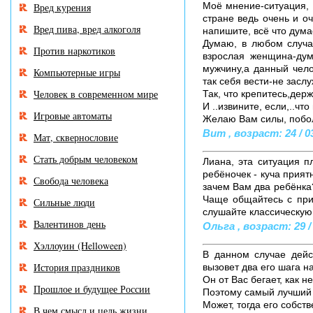
Моё мнение-ситуация, 
Вред курения
стране ведь очень и оч
Вред пива, вред алкоголя
напишите, всё что дума
Думаю, в любом случа
Против наркотиков
взрослая женщина-дум
мужчину,а данный чело
Компьютерные игры
так себя вести-не засл
Человек в современном мире
Так, что крепитесь,держ
И ..извините, если,..что 
Игровые автоматы
Желаю Вам силы, поболь
Вит , возраст: 24 / 0
Мат, сквернословие
Стать добрым человеком
Лиана, эта ситуация п
ребёночек - куча прият
Свобода человека
зачем Вам два ребёнка?
Чаще общайтесь с при
Сильные люди
слушайте классическую 
Валентинов день
Ольга , возраст: 29 /
Хэллоуин (Helloween)
В данном случае дейс
История праздников
вызовет два его шага н
Он от Вас бегает, как 
Прошлое и будущее России
Поэтому самый лучший в
Может, тогда его собст
В чем смысл и цель жизни