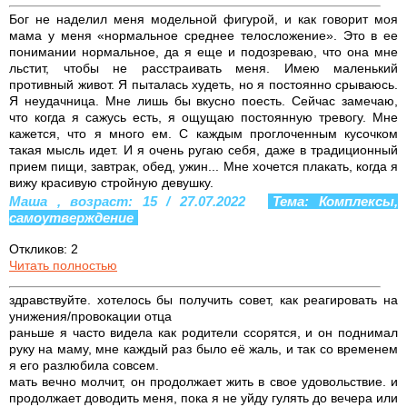
Бог не наделил меня модельной фигурой, и как говорит моя
мама у меня «нормальное среднее телосложение». Это в ее
понимании нормальное, да я еще и подозреваю, что она мне
льстит, чтобы не расстраивать меня. Имею маленький
противный живот. Я пыталась худеть, но я постоянно срываюсь.
Я неудачница. Мне лишь бы вкусно поесть. Сейчас замечаю,
что когда я сажусь есть, я ощущаю постоянную тревогу. Мне
кажется, что я много ем. С каждым проглоченным кусочком
такая мысль идет. И я очень ругаю себя, даже в традиционный
прием пищи, завтрак, обед, ужин... Мне хочется плакать, когда я
вижу красивую стройную девушку.
Маша , возраст: 15 / 27.07.2022
Тема: Комплексы,
самоутверждение
Откликов: 2
Читать полностью
здравствуйте. хотелось бы получить совет, как реагировать на
унижения/провокации отца
раньше я часто видела как родители ссорятся, и он поднимал
руку на маму, мне каждый раз было её жаль, и так со временем
я его разлюбила совсем.
мать вечно молчит, он продолжает жить в свое удовольствие. и
продолжает доводить меня, пока я не уйду гулять до вечера или