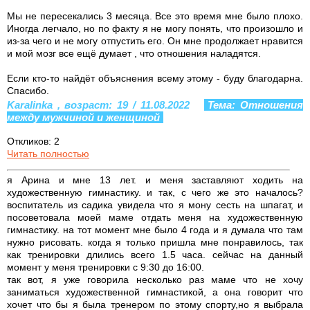
Мы не пересекались 3 месяца. Все это время мне было плохо.
Иногда легчало, но по факту я не могу понять, что произошло и
из-за чего и не могу отпустить его. Он мне продолжает нравится
и мой мозг все ещё думает , что отношения наладятся.
Если кто-то найдёт объяснения всему этому - буду благодарна.
Спасибо.
Karalinka , возраст: 19 / 11.08.2022
Тема: Отношения
между мужчиной и женщиной
Откликов: 2
Читать полностью
я Арина и мне 13 лет. и меня заставляют ходить на
художественную гимнастику. и так, с чего же это началось?
воспитатель из садика увидела что я мону сесть на шпагат, и
посоветовала моей маме отдать меня на художественную
гимнастику. на тот момент мне было 4 года и я думала что там
нужно рисовать. когда я только пришла мне понравилось, так
как тренировки длились всего 1.5 часа. сейчас на данный
момент у меня тренировки с 9:30 до 16:00.
так вот, я уже говорила несколько раз маме что не хочу
заниматься художественной гимнастикой, а она говорит что
хочет что бы я была тренером по этому спорту,но я выбрала