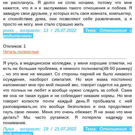
не расплачусь. Я долго не сплю ночами, потому что мне
кажется, что я н е заслуживаю такого отношения и побоев. Я
завидую свои друзьям, у которых есть своя комната, компьютер,
и спокойствие дома, они позволяют себе развлечения, а я
просто не могу. мне стало страшно жить
рина , возраст: 13 / 25.07.2022
Тема: Отношения с
родителями
Откликов: 1
Читать полностью
Я учусь в медицинском колледже, у меня хорошие отметки, но
есть не большая проблема, я немного полновата(48-50 размер)
, но это мне не мешает. Со стороны парней не было никакого
осуждения, наоборот симпатия. Но моя мама постоянно
напоминает мне про мой лишний вес, говорит садится на диету,
что полных не любят и вообще нужно следить за собой. Сама
же она не такая худая и не соблюдает никакие нормы. Но мне
говорит колкости почти каждый день.Я пробывала с ней
разговаривать,но это вообще безполезно и она продолжает
гнуть свою линию. Меня это очень обежает. Я не знаю что мне
делать? Мы часто ругаемся. Я потеряла надежду на
понимание.
Луна , возраст: 19 / 21.07.2022
Тема: Отношения с
родителями