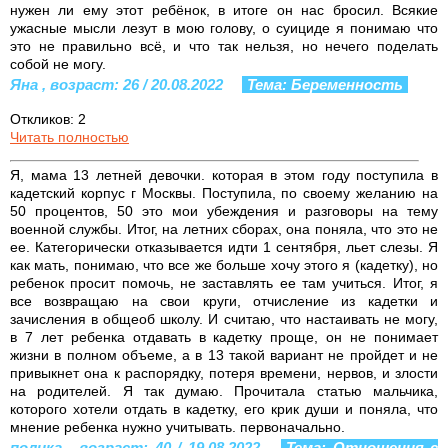
нужен ли ему этот ребёнок, в итоге он нас бросил. Всякие
ужасные мысли лезут в мою голову, о суициде я понимаю что
это не правильно всё, и что так нельзя, но нечего поделать
собой не могу.
Яна , возраст: 26 / 20.08.2022
Тема: Беременность
Откликов: 2
Читать полностью
Я, мама 13 летней девочки. которая в этом году поступила в
кадетский корпус г Москвы. Поступила, по своему желанию на
50 процентов, 50 это мои убеждения и разговоры на тему
военной службы. Итог, на летних сборах, она поняла, что это не
ее. Категорически отказывается идти 1 сентября, льет слезы. Я
как мать, понимаю, что все же больше хочу этого я (кадетку), но
ребенок просит помочь, не заставлять ее там учиться. Итог, я
все возвращаю на свои круги, отчисление из кадетки и
зачисления в общеоб школу. И считаю, что настаивать не могу,
в 7 лет ребенка отдавать в кадетку проще, он не понимает
жизни в полном объеме, а в 13 такой вариант не пройдет и не
привыкнет она к распорядку, потеря времени, нервов, и злости
на родителей. Я так думаю. Прочитала статью мальчика,
которого хотели отдать в кадетку, его крик души и поняла, что
мнение ребенка нужно учитывать. первоначально.
полика , возраст: 40 / 19.08.2022
Тема: Отношения с