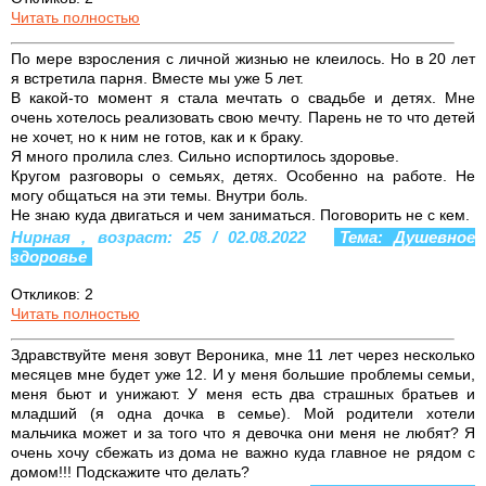
Читать полностью
По мере взросления с личной жизнью не клеилось. Но в 20 лет
я встретила парня. Вместе мы уже 5 лет.
В какой-то момент я стала мечтать о свадьбе и детях. Мне
очень хотелось реализовать свою мечту. Парень не то что детей
не хочет, но к ним не готов, как и к браку.
Я много пролила слез. Сильно испортилось здоровье.
Кругом разговоры о семьях, детях. Особенно на работе. Не
могу общаться на эти темы. Внутри боль.
Не знаю куда двигаться и чем заниматься. Поговорить не с кем.
Нирная , возраст: 25 / 02.08.2022
Тема: Душевное
здоровье
Откликов: 2
Читать полностью
Здравствуйте меня зовут Вероника, мне 11 лет через несколько
месяцев мне будет уже 12. И у меня большие проблемы семьи,
меня бьют и унижают. У меня есть два страшных братьев и
младший (я одна дочка в семье). Мой родители хотели
мальчика может и за того что я девочка они меня не любят? Я
очень хочу сбежать из дома не важно куда главное не рядом с
домом!!! Подскажите что делать?