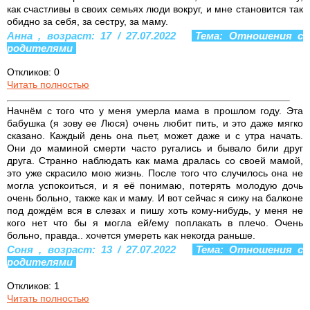
как счастливы в своих семьях люди вокруг, и мне становится так
обидно за себя, за сестру, за маму.
Анна , возраст: 17 / 27.07.2022
Тема: Отношения с
родителями
Откликов: 0
Читать полностью
Начнём с того что у меня умерла мама в прошлом году. Эта
бабушка (я зову ее Люся) очень любит пить, и это даже мягко
сказано. Каждый день она пьет, может даже и с утра начать.
Они до маминой смерти часто ругались и бывало били друг
друга. Странно наблюдать как мама дралась со своей мамой,
это уже скрасило мою жизнь. После того что случилось она не
могла успокоиться, и я её понимаю, потерять молодую дочь
очень больно, также как и маму. И вот сейчас я сижу на балконе
под дождём вся в слезах и пишу хоть кому-нибудь, у меня не
кого нет что бы я могла ей/ему поплакать в плечо. Очень
больно, правда.. хочется умереть как некогда раньше.
Соня , возраст: 13 / 27.07.2022
Тема: Отношения с
родителями
Откликов: 1
Читать полностью