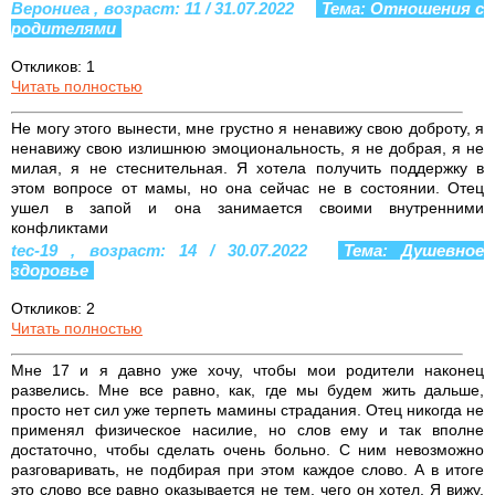
Верониеа , возраст: 11 / 31.07.2022
Тема: Отношения с
родителями
Откликов: 1
Читать полностью
Не могу этого вынести, мне грустно я ненавижу свою доброту, я
ненавижу свою излишнюю эмоциональность, я не добрая, я не
милая, я не стеснительная. Я хотела получить поддержку в
этом вопросе от мамы, но она сейчас не в состоянии. Отец
ушел в запой и она занимается своими внутренними
конфликтами
tec-19 , возраст: 14 / 30.07.2022
Тема: Душевное
здоровье
Откликов: 2
Читать полностью
Мне 17 и я давно уже хочу, чтобы мои родители наконец
развелись. Мне все равно, как, где мы будем жить дальше,
просто нет сил уже терпеть мамины страдания. Отец никогда не
применял физическое насилие, но слов ему и так вполне
достаточно, чтобы сделать очень больно. С ним невозможно
разговаривать, не подбирая при этом каждое слово. А в итоге
это слово все равно оказывается не тем, чего он хотел. Я вижу,