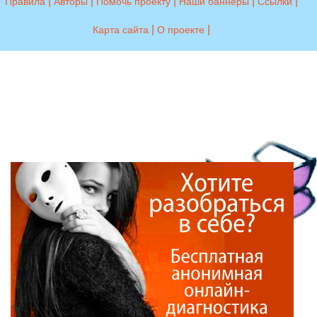
|
|
|
|
|
Правила
Авторы
Помочь проекту
Наши баннеры
Ссылки
|
|
Карта сайта
О проекте