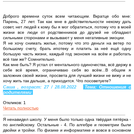
Доброго времени суток всем читающим. Вкратце обо мне:
Парень, 27 лет. Так как мне в действительности некому дать
совет, нет людей к кому бы я мог обратиться, потому что в моей
жизни все люди от родственников до друзей не обладают
сильными сторонами и вызывают у меня негативные эмоции.
Я не хочу снимать жилье, потому что это деньги на ветер по
большому счету, брать ипотеку и платить за неё ещё одну
большую часть жизни, каждый год экономя на всём и работать
всё там же? Сомнительно.
Как мне быть? Я устал от ментального одиночества, всё держу в
себе всё время, ограничиваю себя во всём...В общем я
заложник своей жизни, просвета для лучшей жизни не вижу и не
хочу жить так дальше, а приходится. Что посоветуете?
Саша , возраст: 27 / 28.08.2022
Тема: Отношения с
родителями
Откликов: 1
Читать полностью
Я ненавидел школу. У меня было только одна твëрдая пятëрка -
по английскому. Остальные - 4. По алгебре и геометрии были
двойки и тройки. По физике и информатике и вовсе в основном