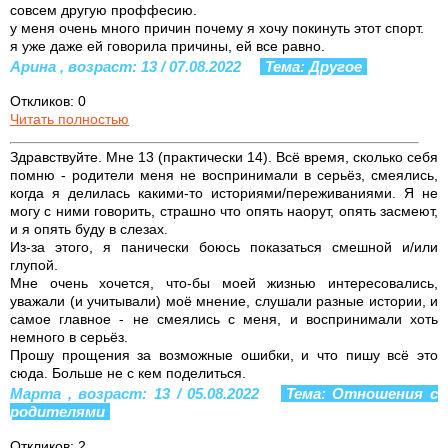
совсем другую проффесию.
у меня очень много причин почему я хочу покинуть этот спорт.
я уже даже ей говорила причины, ей все равно.
Арина , возраст: 13 / 07.08.2022
Тема: Другое
Откликов: 0
Читать полностью
Здравствуйте. Мне 13 (практически 14). Всё время, сколько себя
помню - родители меня не воспринимали в серьёз, смеялись,
когда я делилась какими-то историями/переживаниями. Я не
могу с ними говорить, страшно что опять наорут, опять засмеют,
и я опять буду в слезах.
Из-за этого, я панически боюсь показаться смешной и/или
глупой.
Мне очень хочется, что-бы моей жизнью интересовались,
уважали (и учитывали) моё мнение, слушали разные истории, и
самое главное - не смеялись с меня, и воспринимали хоть
немного в серьёз.
Прошу прощения за возможные ошибки, и что пишу всё это
сюда. Больше не с кем поделиться.
Марта , возраст: 13 / 05.08.2022
Тема: Отношения с
родителями
Откликов: 2