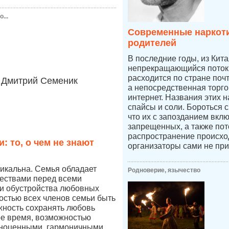
...
Современные наркоти
родителей
В последние годы, из Кит
непрекращающийся поток 
расходится по стране по
Дмитрий Семеник
а непосредственная торго
интернет. Названия этих н
спайсы и соли. Бороться 
что их с запозданием вкл
запрещенных, а также пот
распространение происход
: то, о чем не знают
организаторы сами не при
икальна. Семья обладает
Родноверие, язычество
ествами перед всеми
и обустройства любовных
остью всех членов семьи быть
жность сохранять любовь
ое время, возможностью
лноценными, гармоничными