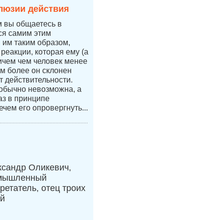
люзии действия
м вы общаетесь в
тся самим этим
я им таким образом,
 реакции, которая ему (а
ичем чем человек менее
ем более он склонен
т действительности.
 обычно невозможна, а
аз в принципе
ечем его опровергнуть...
ксандр Оликевич,
мышленный
ретатель, отец троих
ей