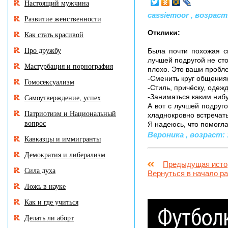
Настоящий мужчина
cassiemoor , возраст:
Развитие женственности
Отклики:
Как стать красивой
Про дружбу
Была почти похожая с
лучшей подругой не стои
Мастурбация и порнография
плохо. Это ваши пробл
-Сменить круг общения(
Гомосексуализм
-Стиль, причёску, одежду
Самоутверждение, успех
-Заниматься каким ниб
А вот с лучшей подруго
Патриотизм и Национальный
хладнокровно встречать
вопрос
Я надеюсь, что помогл
Вероника , возраст: 1
Кавказцы и иммигранты
Демократия и либерализм
Предыдущая исто
Сила духа
Вернуться в начало р
Ложь в науке
Как и где учиться
Делать ли аборт