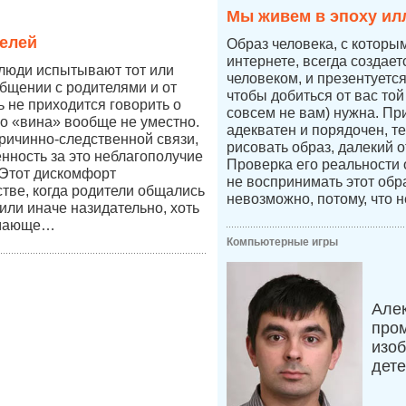
Мы живем в эпоху ил
елей
Образ человека, с которы
интернете, всегда создае
 люди испытывают тот или
человеком, и презентуетс
бщении с родителями и от
чтобы добиться от вас той
ь не приходится говорить о
совсем не вам) нужна. Пр
во «вина» вообще не уместно.
адекватен и порядочен, т
причинно-следственной связи,
рисовать образ, далекий о
енность за это неблагополучие
Проверка его реальности
 Этот дискомфорт
не воспринимать этот обр
стве, когда родители общались
невозможно, потому, что н
к или иначе назидательно, хоть
имающе…
Компьютерные игры
Але
про
изоб
дет