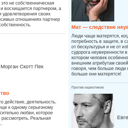
это не собственническая
 и восхищается партнером, а
ля удовлетворения своих
висимых отношениях партнер
собственность.
Мат — следствие неу
Люди чаще матерятся, ког
потребность в защите, в 
от бескультурья и не от из
судорога неуверенности в 
котором человек особенно
внешним атрибутам своей
Морган Скотт Пек
говоря, чем больше люди 
больше они матерятся!
Против наркотиков
ство
о действие, деятельность.
еще к одному серьезному
сительно любви, которое
Евг
 рассмотреть. Реальная
.