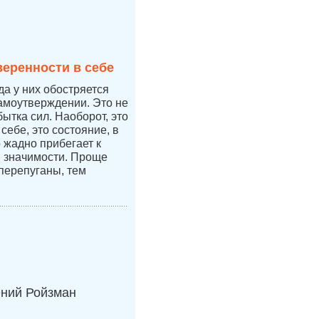
веренности в себе
да у них обостряется
самоутверждении. Это не
бытка сил. Наоборот, это
себе, это состояние, в
 жадно прибегает к
 значимости. Проще
перепуганы, тем
ений Ройзман