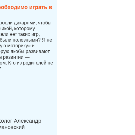
еобходимо играть в
 росли дикарями, чтобы
никой, которому
ли нет таких игр,
 были полезными? Я не
ую моторику» и
орую якобы развивают
ом развитии —
ом. Кто из родителей не
?
холог Александр
мановский