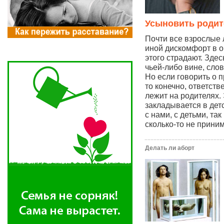
Усыновить родит
Почти все взрослые
иной дискомфорт в о
этого страдают. Здес
чьей-либо вине, сло
Но если говорить о 
то конечно, ответств
лежит на родителях.
закладывается в дет
с нами, с детьми, та
сколько-то не прин
Делать ли аборт