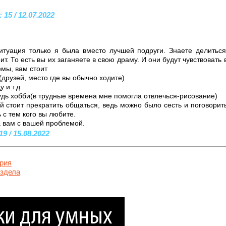
 15 / 12.07.2022
итуация только я была вместо лучшей подруги. Знаете делитьс
т. То есть вы их заганяете в свою драму. И они будут чувствовать в
емы, вам стоит
друзей, место где вы обычно ходите)
 и т.д.
удь хобби(в трудные времена мне помогла отвлечься-рисование)
й стоит прекратить общаться, ведь можно было сесть и поговорить
 с тем кого вы любите.
а вам с вашей проблемой.
9 / 15.08.2022
рия
аздела