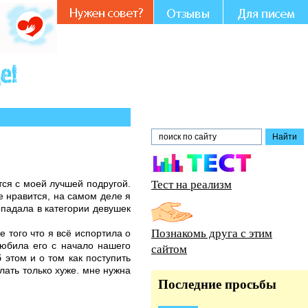
Вашем участии и совете.
Тест на реализм
тся с моей лучшей подругой.
е нравится, на самом деле я
попадала в категории девушек
Познакомь друга с этим
 того что я всё испортила о
любила его с начало нашего
сайтом
 этом и о том как поступить
лать только хуже. мне нужна
Последние просьбы