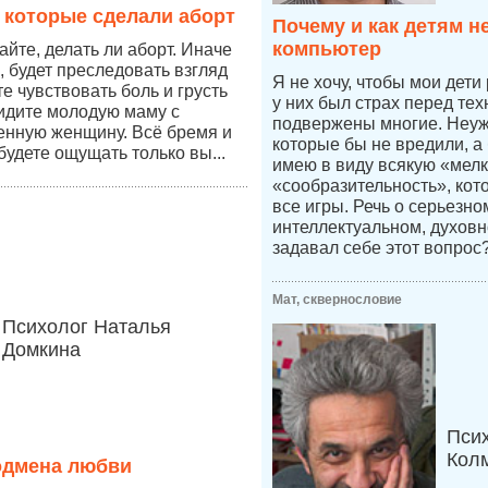
 которые сделали аборт
Почему и как детям н
компьютер
йте, делать ли аборт. Иначе
, будет преследовать взгляд
Я не хочу, чтобы мои дети
те чувствовать боль и грусть
у них был страх перед тех
видите молодую маму с
подвержены многие. Неуже
енную женщину. Всё бремя и
которые бы не вредили, а
будете ощущать только вы...
имею в виду всякую «мелк
«сообразительность», кот
все игры. Речь о серьезн
интеллектуальном, духовн
задавал себе этот вопрос
Мат, сквернословие
Психолог Наталья
Домкина
Пси
Кол
одмена любви