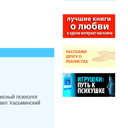
исный психолог
аил Хасьминский