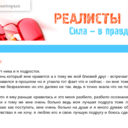
?» много историй, авторы которых остро нуждаются в 
ю
т ника и я подросток.
ень который мне нравится а к тому же мой близкий друг - встречае
равился в прошлом но я утаила тот факт что и сейчас - он мне тож
уже безразличен но это далеко не так. ведь я точно знала что не 
что я ему раньше нравилась и это меня разбило, разбило осознание
 и к тому же мне очень больно ведь моя лучшая подруга тоже 
наю как поступить, мне очень больно на душе и я много думаю об
увствах я не хочу. я люблю его и свою лучшую подругу и боюсь сде