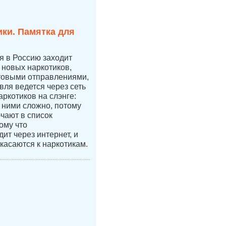
ки. Памятка для
ая в Россию заходит
новых наркотиков,
чтовыми отправлениями,
вля ведется через сеть
аркотиков на слэнге:
с ними сложно, потому
ючают в список
ому что
ит через интернет, и
касаются к наркотикам.