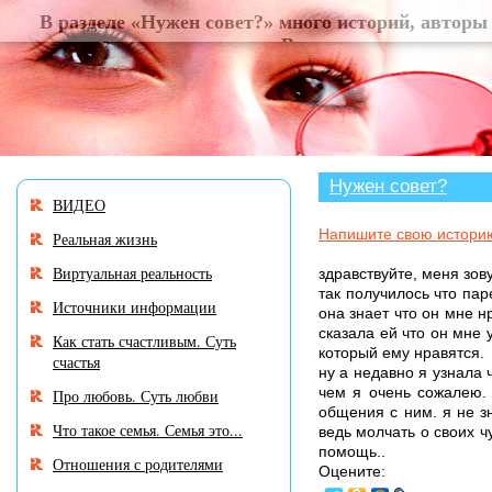
В разделе «Нужен совет
Нужен совет?
ВИДЕО
Напишите свою истори
Реальная жизнь
Виртуальная реальность
здравствуйте, меня зову
так получилось что пар
Источники информации
она знает что он мне н
сказала ей что он мне 
Как стать счастливым. Суть
который ему нравятся.
счастья
ну а недавно я узнала 
чем я очень сожалею.
Про любовь. Суть любви
общения с ним. я не з
Что такое семья. Семья это...
ведь молчать о своих ч
помощь..
Отношения с родителями
Оцените: